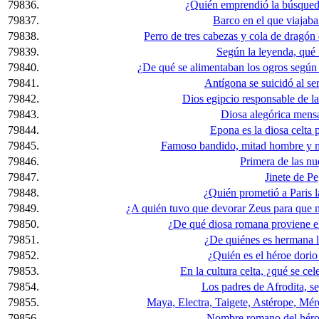
79836.
¿Quién emprendió la búsqueda
79837.
Barco en el que viajaba
79838.
Perro de tres cabezas y cola de dragón
79839.
Según la leyenda, qué
79840.
¿De qué se alimentaban los ogros según 
79841.
Antígona se suicidó al ser
79842.
Dios egipcio responsable de la 
79843.
Diosa alegórica mensa
79844.
Epona es la diosa celta p
79845.
Famoso bandido, mitad hombre y mi
79846.
Primera de las n
79847.
Jinete de P
79848.
¿Quién prometió a Paris 
79849.
¿A quién tuvo que devorar Zeus para que no
79850.
¿De qué diosa romana proviene e
79851.
¿De quiénes es hermana la
79852.
¿Quién es el héroe dori
79853.
En la cultura celta, ¿qué se ce
79854.
Los padres de Afrodita, s
79855.
Maya, Electra, Taigete, Astérope, Mér
79856.
Nombre romano del héroe