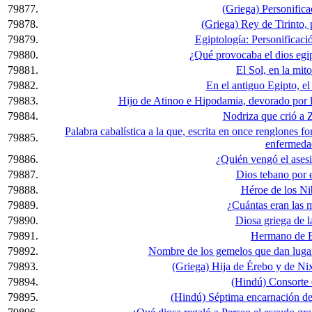
79877.
(Griega) Personificac
79878.
(Griega) Rey de Tirinto, 
79879.
Egiptología: Personificació
79880.
¿Qué provocaba el dios egi
79881.
El Sol, en la mito
79882.
En el antiguo Egipto, el 
79883.
Hijo de Atinoo e Hipodamia, devorado por l
79884.
Nodriza que crió a 
Palabra cabalística a la que, escrita en once renglones f
79885.
enfermeda
79886.
¿Quién vengó el asesi
79887.
Dios tebano por 
79888.
Héroe de los Ni
79889.
¿Cuántas eran las m
79890.
Diosa griega de 
79891.
Hermano de E
79892.
Nombre de los gemelos que dan lugar
79893.
(Griega) Hija de Érebo y de Nix,
79894.
(Hindú) Consorte 
79895.
(Hindú) Séptima encarnación de