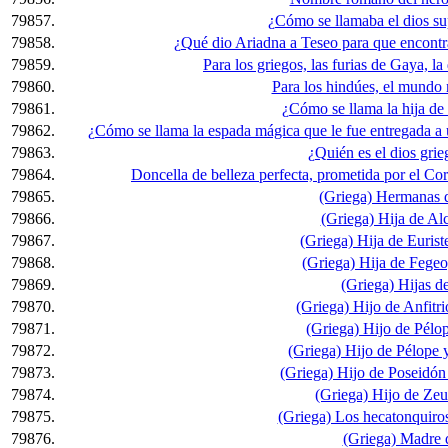
79857.
¿Cómo se llamaba el dios su
79858.
¿Qué dio Ariadna a Teseo para que encontra
79859.
Para los griegos, las furias de Gaya, la
79860.
Para los hindúes, el mundo n
79861.
¿Cómo se llama la hija de
79862.
¿Cómo se llama la espada mágica que le fue entregada a
79863.
¿Quién es el dios grie
79864.
Doncella de belleza perfecta, prometida por el Cor
79865.
(Griega) Hermanas d
79866.
(Griega) Hija de Al
79867.
(Griega) Hija de Eurist
79868.
(Griega) Hija de Fegeo
79869.
(Griega) Hijas d
79870.
(Griega) Hijo de Anfitr
79871.
(Griega) Hijo de Pélo
79872.
(Griega) Hijo de Pélope 
79873.
(Griega) Hijo de Poseidón 
79874.
(Griega) Hijo de Zeu
79875.
(Griega) Los hecatonquiros
79876.
(Griega) Madre 