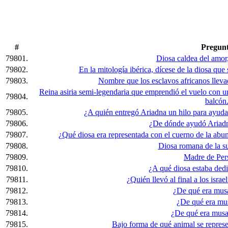
#
Pregun
79801.
Diosa caldea del amor, 
79802.
En la mitología ibérica, dícese de la diosa que 
79803.
Nombre que los esclavos africanos lleva
Reina asiria semi-legendaria que emprendió el vuelo con
79804.
balcón
79805.
¿A quién entregó Ariadna un hilo para ayudar
79806.
¿De dónde ayudó Ariadna
79807.
¿Qué diosa era representada con el cuerno de la abun
79808.
Diosa romana de la sue
79809.
Madre de Per
79810.
¿A qué diosa estaba ded
79811.
¿Quién llevó al final a los israel
79812.
¿De qué era mus
79813.
¿De qué era mu
79814.
¿De qué era musa
79815.
Bajo forma de qué animal se repres