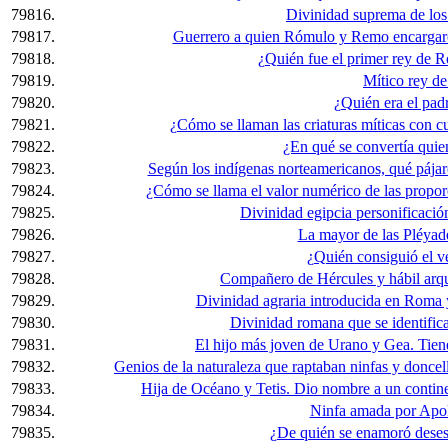
79816.
Divinidad suprema de los
79817.
Guerrero a quien Rómulo y Remo encargaro
79818.
¿Quién fue el primer rey de R
79819.
Mítico rey de
79820.
¿Quién era el pad
79821.
¿Cómo se llaman las criaturas míticas con c
79822.
¿En qué se convertía qui
79823.
Según los indígenas norteamericanos, qué pájar
79824.
¿Cómo se llama el valor numérico de las proporc
79825.
Divinidad egipcia personificación 
79826.
La mayor de las Pléyades
79827.
¿Quién consiguió el v
79828.
Compañero de Hércules y hábil arqu
79829.
Divinidad agraria introducida en Roma y
79830.
Divinidad romana que se identifica
79831.
El hijo más joven de Urano y Gea. Tien
79832.
Genios de la naturaleza que raptaban ninfas y doncella
79833.
Hija de Océano y Tetis. Dio nombre a un contine
79834.
Ninfa amada por Apol
79835.
¿De quién se enamoró dese