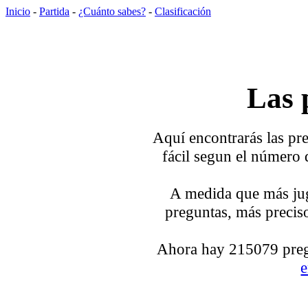
Inicio
-
Partida
-
¿Cuánto sabes?
-
Clasificación
Las 
Aquí encontrarás las pre
fácil segun el número 
A medida que más jug
preguntas, más preciso
Ahora hay 215079 pregu
e