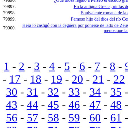
79896.
¿Qué diosa regaló a Perseo el escudo gr
79897.
En la antigua Grecia, ninfas d
79898.
Equivalente romana de la 
79899.
Famoso hijo del dios del río Cef
Hera lo castigó con la ceguera por ponerse de lado de Zeu
79900.
menos que la
1
-
2
-
3
-
4
-
5
-
6
-
7
-
8
-
-
17
-
18
-
19
-
20
-
21
-
22
30
-
31
-
32
-
33
-
34
-
35
43
-
44
-
45
-
46
-
47
-
48
56
-
57
-
58
-
59
-
60
-
61