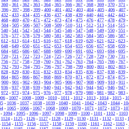
-
360
-
361
-
362
-
363
-
364
-
365
-
366
-
367
-
368
-
369
-
370
-
371
-
-
396
-
397
-
398
-
399
-
400
-
401
-
402
-
403
-
404
-
405
-
406
-
407
-
432
-
433
-
434
-
435
-
436
-
437
-
438
-
439
-
440
-
441
-
442
-
443
-
-
468
-
469
-
470
-
471
-
472
-
473
-
474
-
475
-
476
-
477
-
478
-
479
-
-
504
-
505
-
506
-
507
-
508
-
509
-
510
-
511
-
512
-
513
-
514
-
515
-
-
540
-
541
-
542
-
543
-
544
-
545
-
546
-
547
-
548
-
549
-
550
-
551
-
-
576
-
577
-
578
-
579
-
580
-
581
-
582
-
583
-
584
-
585
-
586
-
587
-
-
612
-
613
-
614
-
615
-
616
-
617
-
618
-
619
-
620
-
621
-
622
-
623
-
-
648
-
649
-
650
-
651
-
652
-
653
-
654
-
655
-
656
-
657
-
658
-
659
-
-
684
-
685
-
686
-
687
-
688
-
689
-
690
-
691
-
692
-
693
-
694
-
695
-
-
720
-
721
-
722
-
723
-
724
-
725
-
726
-
727
-
728
-
729
-
730
-
731
-
-
756
-
757
-
758
-
759
-
760
-
761
-
762
-
763
-
764
-
765
-
766
-
767
-
-
792
-
793
-
794
-
795
-
796
-
797
-
798
-
799
-
800
-
801
-
802
-
803
-
828
-
829
-
830
-
831
-
832
-
833
-
834
-
835
-
836
-
837
-
838
-
839
-
-
864
-
865
-
866
-
867
-
868
-
869
-
870
-
871
-
872
-
873
-
874
-
875
-
-
900
-
901
-
902
-
903
-
904
-
905
-
906
-
907
-
908
-
909
-
910
-
911
-
-
936
-
937
-
938
-
939
-
940
-
941
-
942
-
943
-
944
-
945
-
946
-
947
-
-
972
-
973
-
974
-
975
-
976
-
977
-
978
-
979
-
980
-
981
-
982
-
983
-
006
-
1007
-
1008
-
1009
-
1010
-
1011
-
1012
-
1013
-
1014
-
1015
-
1
35
-
1036
-
1037
-
1038
-
1039
-
1040
-
1041
-
1042
-
1043
-
1044
-
10
64
-
1065
-
1066
-
1067
-
1068
-
1069
-
1070
-
1071
-
1072
-
1073
-
10
-
1094
-
1095
-
1096
-
1097
-
1098
-
1099
-
1100
-
1101
-
1102
-
1103
-
1124
-
1125
-
1126
-
1127
-
1128
-
1129
-
1130
-
1131
-
1132
-
1133
-
-
1154
-
1155
-
1156
-
1157
-
1158
-
1159
-
1160
-
1161
-
1162
-
1163
-
-
1184
-
1185
-
1186
-
1187
-
1188
-
1189
-
1190
-
1191
-
1192
-
1193
-