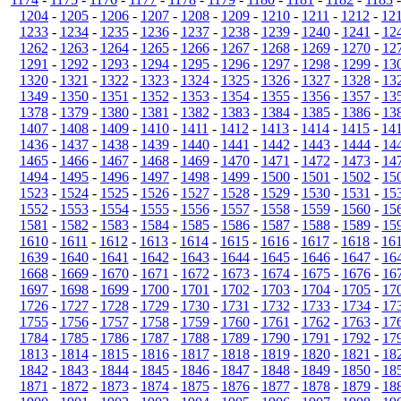
1204
-
1205
-
1206
-
1207
-
1208
-
1209
-
1210
-
1211
-
1212
-
12
1233
-
1234
-
1235
-
1236
-
1237
-
1238
-
1239
-
1240
-
1241
-
12
1262
-
1263
-
1264
-
1265
-
1266
-
1267
-
1268
-
1269
-
1270
-
12
1291
-
1292
-
1293
-
1294
-
1295
-
1296
-
1297
-
1298
-
1299
-
13
1320
-
1321
-
1322
-
1323
-
1324
-
1325
-
1326
-
1327
-
1328
-
13
1349
-
1350
-
1351
-
1352
-
1353
-
1354
-
1355
-
1356
-
1357
-
13
1378
-
1379
-
1380
-
1381
-
1382
-
1383
-
1384
-
1385
-
1386
-
13
1407
-
1408
-
1409
-
1410
-
1411
-
1412
-
1413
-
1414
-
1415
-
14
1436
-
1437
-
1438
-
1439
-
1440
-
1441
-
1442
-
1443
-
1444
-
14
1465
-
1466
-
1467
-
1468
-
1469
-
1470
-
1471
-
1472
-
1473
-
14
1494
-
1495
-
1496
-
1497
-
1498
-
1499
-
1500
-
1501
-
1502
-
15
1523
-
1524
-
1525
-
1526
-
1527
-
1528
-
1529
-
1530
-
1531
-
15
1552
-
1553
-
1554
-
1555
-
1556
-
1557
-
1558
-
1559
-
1560
-
15
1581
-
1582
-
1583
-
1584
-
1585
-
1586
-
1587
-
1588
-
1589
-
15
1610
-
1611
-
1612
-
1613
-
1614
-
1615
-
1616
-
1617
-
1618
-
16
1639
-
1640
-
1641
-
1642
-
1643
-
1644
-
1645
-
1646
-
1647
-
16
1668
-
1669
-
1670
-
1671
-
1672
-
1673
-
1674
-
1675
-
1676
-
16
1697
-
1698
-
1699
-
1700
-
1701
-
1702
-
1703
-
1704
-
1705
-
17
1726
-
1727
-
1728
-
1729
-
1730
-
1731
-
1732
-
1733
-
1734
-
17
1755
-
1756
-
1757
-
1758
-
1759
-
1760
-
1761
-
1762
-
1763
-
17
1784
-
1785
-
1786
-
1787
-
1788
-
1789
-
1790
-
1791
-
1792
-
17
1813
-
1814
-
1815
-
1816
-
1817
-
1818
-
1819
-
1820
-
1821
-
18
1842
-
1843
-
1844
-
1845
-
1846
-
1847
-
1848
-
1849
-
1850
-
18
1871
-
1872
-
1873
-
1874
-
1875
-
1876
-
1877
-
1878
-
1879
-
18