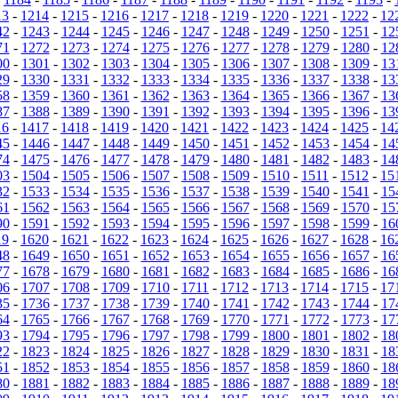
13
-
1214
-
1215
-
1216
-
1217
-
1218
-
1219
-
1220
-
1221
-
1222
-
12
42
-
1243
-
1244
-
1245
-
1246
-
1247
-
1248
-
1249
-
1250
-
1251
-
12
71
-
1272
-
1273
-
1274
-
1275
-
1276
-
1277
-
1278
-
1279
-
1280
-
12
00
-
1301
-
1302
-
1303
-
1304
-
1305
-
1306
-
1307
-
1308
-
1309
-
13
29
-
1330
-
1331
-
1332
-
1333
-
1334
-
1335
-
1336
-
1337
-
1338
-
13
58
-
1359
-
1360
-
1361
-
1362
-
1363
-
1364
-
1365
-
1366
-
1367
-
13
87
-
1388
-
1389
-
1390
-
1391
-
1392
-
1393
-
1394
-
1395
-
1396
-
13
16
-
1417
-
1418
-
1419
-
1420
-
1421
-
1422
-
1423
-
1424
-
1425
-
14
45
-
1446
-
1447
-
1448
-
1449
-
1450
-
1451
-
1452
-
1453
-
1454
-
14
74
-
1475
-
1476
-
1477
-
1478
-
1479
-
1480
-
1481
-
1482
-
1483
-
14
03
-
1504
-
1505
-
1506
-
1507
-
1508
-
1509
-
1510
-
1511
-
1512
-
15
32
-
1533
-
1534
-
1535
-
1536
-
1537
-
1538
-
1539
-
1540
-
1541
-
15
61
-
1562
-
1563
-
1564
-
1565
-
1566
-
1567
-
1568
-
1569
-
1570
-
15
90
-
1591
-
1592
-
1593
-
1594
-
1595
-
1596
-
1597
-
1598
-
1599
-
16
19
-
1620
-
1621
-
1622
-
1623
-
1624
-
1625
-
1626
-
1627
-
1628
-
16
48
-
1649
-
1650
-
1651
-
1652
-
1653
-
1654
-
1655
-
1656
-
1657
-
16
77
-
1678
-
1679
-
1680
-
1681
-
1682
-
1683
-
1684
-
1685
-
1686
-
16
06
-
1707
-
1708
-
1709
-
1710
-
1711
-
1712
-
1713
-
1714
-
1715
-
17
35
-
1736
-
1737
-
1738
-
1739
-
1740
-
1741
-
1742
-
1743
-
1744
-
17
64
-
1765
-
1766
-
1767
-
1768
-
1769
-
1770
-
1771
-
1772
-
1773
-
17
93
-
1794
-
1795
-
1796
-
1797
-
1798
-
1799
-
1800
-
1801
-
1802
-
18
22
-
1823
-
1824
-
1825
-
1826
-
1827
-
1828
-
1829
-
1830
-
1831
-
18
51
-
1852
-
1853
-
1854
-
1855
-
1856
-
1857
-
1858
-
1859
-
1860
-
18
80
-
1881
-
1882
-
1883
-
1884
-
1885
-
1886
-
1887
-
1888
-
1889
-
18