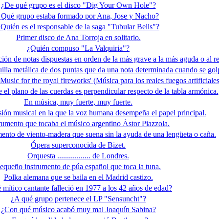
¿De qué grupo es el disco "Dig Your Own Hole"?
¿Qué grupo estaba formado por Ana, Jose y Nacho?
¿Quién es el responsable de la saga "Tubular Bells"?
Primer disco de Ana Torroja en solitario.
¿Quién compuso "La Valquiria"?
ión de notas dispuestas en orden de la más grave a la más aguda o al r
illa metálica de dos puntas que da una nota determinada cuando se gol
Music for the royal fireworks' (Música para los reales fuegos artificiale
el plano de las cuerdas es perpendicular respecto de la tabla armónica.
En música, muy fuerte, muy fuerte.
ión musical en la que la voz humana desempeña el papel principal.
rumento que tocaba el músico argentino Ástor Piazzola.
ento de viento-madera que suena sin la ayuda de una lengüeta o caña.
Ópera superconocida de Bizet.
Orquesta ................. de Londres.
equeño instrumento de púa español que toca la tuna.
Polka alemana que se baila en el Madrid castizo.
mítico cantante falleció en 1977 a los 42 años de edad?
¿A qué grupo pertenece el LP "Sensuncht"?
¿Con qué músico acabó muy mal Joaquín Sabina?