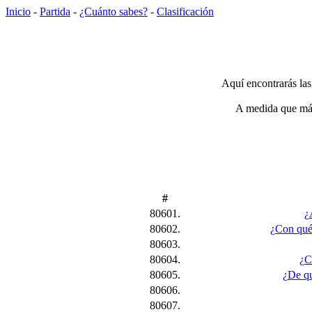
Inicio
-
Partida
-
¿Cuánto sabes?
-
Clasificación
Aquí encontrarás las
A medida que más 
#
80601.
¿
80602.
¿Con qué 
80603.
80604.
¿C
80605.
¿De qu
80606.
80607.