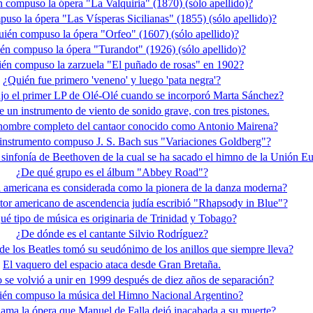
 compuso la ópera "La Valquiria" (1870) (sólo apellido)?
uso la ópera "Las Vísperas Sicilianas" (1855) (sólo apellido)?
ién compuso la ópera "Orfeo" (1607) (sólo apellido)?
én compuso la ópera "Turandot" (1926) (sólo apellido)?
én compuso la zarzuela "El puñado de rosas" en 1902?
¿Quién fue primero 'veneno' y luego 'pata negra'?
jo el primer LP de Olé-Olé cuando se incorporó Marta Sánchez?
un instrumento de viento de sonido grave, con tres pistones.
 nombre completo del cantaor conocido como Antonio Mairena?
instrumento compuso J. S. Bach sus "Variaciones Goldberg"?
sinfonía de Beethoven de la cual se ha sacado el himno de la Unión E
¿De qué grupo es el álbum "Abbey Road"?
a americana es considerada como la pionera de la danza moderna?
or americano de ascendencia judía escribió "Rhapsody in Blue"?
ué tipo de música es originaria de Trinidad y Tobago?
¿De dónde es el cantante Silvio Rodríguez?
 los Beatles tomó su seudónimo de los anillos que siempre lleva?
El vaquero del espacio ataca desde Gran Bretaña.
se volvió a unir en 1999 después de diez años de separación?
én compuso la música del Himno Nacional Argentino?
ama la ópera que Manuel de Falla dejó inacabada a su muerte?