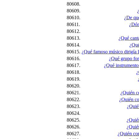
80608.
80609.
80610.
¿De qué
80611.
¿Dón
80612.
80613.
¿Qué cant
80614.
¿Qué
80615.
¿Qué famoso músico dirigía la
80616.
¿Qué grupo for
80617.
¿Qué instrumento 
80618.
¿
80619.
80620.
80621.
¿Quién co
80622.
¿Quién com
80623.
¿Quié
80624.
80625.
¿Quién
80626.
¿Quié
80627.
¿Quién com