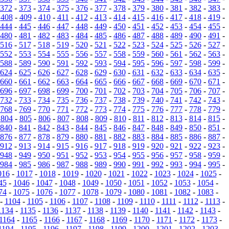
372
-
373
-
374
-
375
-
376
-
377
-
378
-
379
-
380
-
381
-
382
-
383
-
-
408
-
409
-
410
-
411
-
412
-
413
-
414
-
415
-
416
-
417
-
418
-
419
-
444
-
445
-
446
-
447
-
448
-
449
-
450
-
451
-
452
-
453
-
454
-
455
-
480
-
481
-
482
-
483
-
484
-
485
-
486
-
487
-
488
-
489
-
490
-
491
-
516
-
517
-
518
-
519
-
520
-
521
-
522
-
523
-
524
-
525
-
526
-
527
-
552
-
553
-
554
-
555
-
556
-
557
-
558
-
559
-
560
-
561
-
562
-
563
-
588
-
589
-
590
-
591
-
592
-
593
-
594
-
595
-
596
-
597
-
598
-
599
-
624
-
625
-
626
-
627
-
628
-
629
-
630
-
631
-
632
-
633
-
634
-
635
-
660
-
661
-
662
-
663
-
664
-
665
-
666
-
667
-
668
-
669
-
670
-
671
-
696
-
697
-
698
-
699
-
700
-
701
-
702
-
703
-
704
-
705
-
706
-
707
-
732
-
733
-
734
-
735
-
736
-
737
-
738
-
739
-
740
-
741
-
742
-
743
-
768
-
769
-
770
-
771
-
772
-
773
-
774
-
775
-
776
-
777
-
778
-
779
-
-
804
-
805
-
806
-
807
-
808
-
809
-
810
-
811
-
812
-
813
-
814
-
815
-
840
-
841
-
842
-
843
-
844
-
845
-
846
-
847
-
848
-
849
-
850
-
851
-
876
-
877
-
878
-
879
-
880
-
881
-
882
-
883
-
884
-
885
-
886
-
887
-
912
-
913
-
914
-
915
-
916
-
917
-
918
-
919
-
920
-
921
-
922
-
923
-
948
-
949
-
950
-
951
-
952
-
953
-
954
-
955
-
956
-
957
-
958
-
959
-
984
-
985
-
986
-
987
-
988
-
989
-
990
-
991
-
992
-
993
-
994
-
995
-
016
-
1017
-
1018
-
1019
-
1020
-
1021
-
1022
-
1023
-
1024
-
1025
-
45
-
1046
-
1047
-
1048
-
1049
-
1050
-
1051
-
1052
-
1053
-
1054
-
74
-
1075
-
1076
-
1077
-
1078
-
1079
-
1080
-
1081
-
1082
-
1083
-
-
1104
-
1105
-
1106
-
1107
-
1108
-
1109
-
1110
-
1111
-
1112
-
1113
-
1134
-
1135
-
1136
-
1137
-
1138
-
1139
-
1140
-
1141
-
1142
-
1143
-
1164
-
1165
-
1166
-
1167
-
1168
-
1169
-
1170
-
1171
-
1172
-
1173
-
1194
-
1195
-
1196
-
1197
-
1198
-
1199
-
1200
-
1201
-
1202
-
1203
-