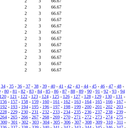
2
3
66.67
2
3
66.67
2
3
66.67
2
3
66.67
2
3
66.67
2
3
66.67
2
3
66.67
2
3
66.67
2
3
66.67
2
3
66.67
2
3
66.67
2
3
66.67
-
34
-
35
-
36
-
37
-
38
-
39
-
40
-
41
-
42
-
43
-
44
-
45
-
46
-
47
-
48
-
9
-
80
-
81
-
82
-
83
-
84
-
85
-
86
-
87
-
88
-
89
-
90
-
91
-
92
-
93
-
94
120
-
121
-
122
-
123
-
124
-
125
-
126
-
127
-
128
-
129
-
130
-
131
-
156
-
157
-
158
-
159
-
160
-
161
-
162
-
163
-
164
-
165
-
166
-
167
-
192
-
193
-
194
-
195
-
196
-
197
-
198
-
199
-
200
-
201
-
202
-
203
-
228
-
229
-
230
-
231
-
232
-
233
-
234
-
235
-
236
-
237
-
238
-
239
-
264
-
265
-
266
-
267
-
268
-
269
-
270
-
271
-
272
-
273
-
274
-
275
-
-
300
-
301
-
302
-
303
-
304
-
305
-
306
-
307
-
308
-
309
-
310
-
311
-
336
-
337
-
338
-
339
-
340
-
341
-
342
-
343
-
344
-
345
-
346
-
347
-