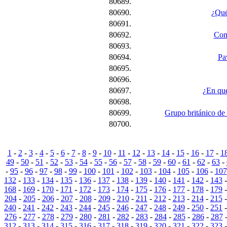
80689.
80690.
¿Qué
80691.
80692.
Com
80693.
80694.
Pa
80695.
80696.
80697.
¿En qué
80698.
80699.
Grupo británico de 
80700.
1
-
2
-
3
-
4
-
5
-
6
-
7
-
8
-
9
-
10
-
11
-
12
-
13
-
14
-
15
-
16
-
17
-
1
49
-
50
-
51
-
52
-
53
-
54
-
55
-
56
-
57
-
58
-
59
-
60
-
61
-
62
-
63
-
-
95
-
96
-
97
-
98
-
99
-
100
-
101
-
102
-
103
-
104
-
105
-
106
-
107
132
-
133
-
134
-
135
-
136
-
137
-
138
-
139
-
140
-
141
-
142
-
143
168
-
169
-
170
-
171
-
172
-
173
-
174
-
175
-
176
-
177
-
178
-
179
204
-
205
-
206
-
207
-
208
-
209
-
210
-
211
-
212
-
213
-
214
-
215
240
-
241
-
242
-
243
-
244
-
245
-
246
-
247
-
248
-
249
-
250
-
251
276
-
277
-
278
-
279
-
280
-
281
-
282
-
283
-
284
-
285
-
286
-
287
312
-
313
-
314
-
315
-
316
-
317
-
318
-
319
-
320
-
321
-
322
-
323