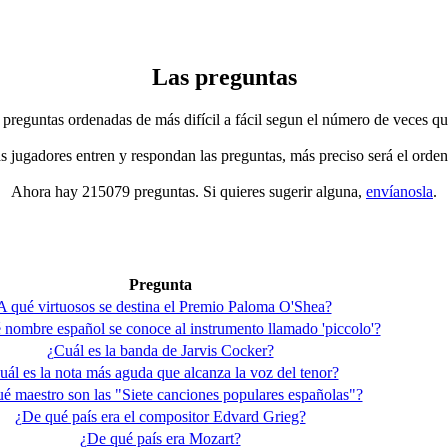
Las preguntas
 preguntas ordenadas de más difícil a fácil segun el número de veces qu
jugadores entren y respondan las preguntas, más preciso será el orden
Ahora hay 215079 preguntas. Si quieres sugerir alguna,
envíanosla
.
Pregunta
A qué virtuosos se destina el Premio Paloma O'Shea?
nombre español se conoce al instrumento llamado 'piccolo'?
¿Cuál es la banda de Jarvis Cocker?
uál es la nota más aguda que alcanza la voz del tenor?
é maestro son las "Siete canciones populares españolas"?
¿De qué país era el compositor Edvard Grieg?
¿De qué país era Mozart?