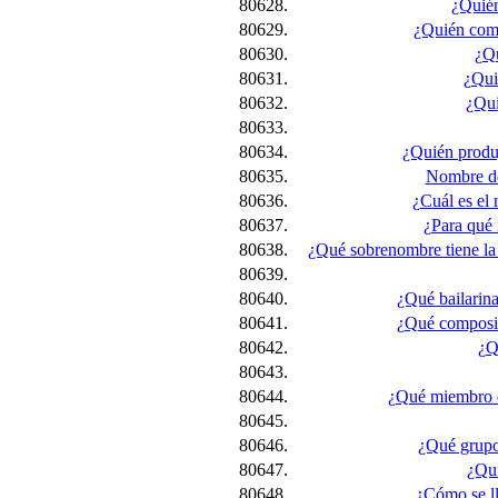
80628.
¿Quién
80629.
¿Quién comp
80630.
¿Qu
80631.
¿Qui
80632.
¿Qui
80633.
80634.
¿Quién produ
80635.
Nombre de 
80636.
¿Cuál es el
80637.
¿Para qué 
80638.
¿Qué sobrenombre tiene la 
80639.
80640.
¿Qué bailarin
80641.
¿Qué composit
80642.
¿Q
80643.
80644.
¿Qué miembro de
80645.
80646.
¿Qué grupo 
80647.
¿Qui
80648.
¿Cómo se ll