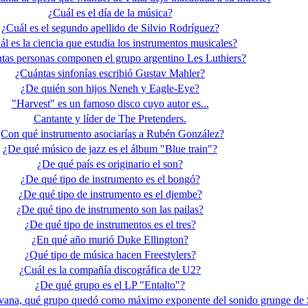
¿Cuál es el día de la música?
¿Cuál es el segundo apellido de Silvio Rodríguez?
ál es la ciencia que estudia los instrumentos musicales?
tas personas componen el grupo argentino Les Luthiers?
¿Cuántas sinfonías escribió Gustav Mahler?
¿De quién son hijos Neneh y Eagle-Eye?
"Harvest" es un famoso disco cuyo autor es...
Cantante y líder de The Pretenders.
¿Con qué instrumento asociarías a Rubén González?
¿De qué músico de jazz es el álbum "Blue train"?
¿De qué país es originario el son?
¿De qué tipo de instrumento es el bongó?
¿De qué tipo de instrumento es el djembe?
¿De qué tipo de instrumento son las pailas?
¿De qué tipo de instrumentos es el tres?
¿En qué año murió Duke Ellington?
¿Qué tipo de música hacen Freestylers?
¿Cuál es la compañía discográfica de U2?
¿De qué grupo es el LP "Entalto"?
irvana, qué grupo quedó como máximo exponente del sonido grunge de S