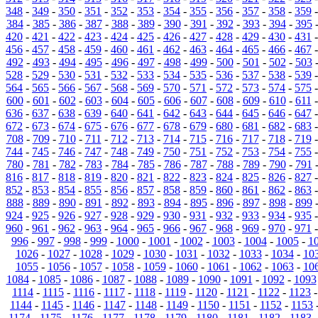
348
-
349
-
350
-
351
-
352
-
353
-
354
-
355
-
356
-
357
-
358
-
359
384
-
385
-
386
-
387
-
388
-
389
-
390
-
391
-
392
-
393
-
394
-
395
420
-
421
-
422
-
423
-
424
-
425
-
426
-
427
-
428
-
429
-
430
-
431
456
-
457
-
458
-
459
-
460
-
461
-
462
-
463
-
464
-
465
-
466
-
467
492
-
493
-
494
-
495
-
496
-
497
-
498
-
499
-
500
-
501
-
502
-
503
528
-
529
-
530
-
531
-
532
-
533
-
534
-
535
-
536
-
537
-
538
-
539
564
-
565
-
566
-
567
-
568
-
569
-
570
-
571
-
572
-
573
-
574
-
575
600
-
601
-
602
-
603
-
604
-
605
-
606
-
607
-
608
-
609
-
610
-
611
636
-
637
-
638
-
639
-
640
-
641
-
642
-
643
-
644
-
645
-
646
-
647
672
-
673
-
674
-
675
-
676
-
677
-
678
-
679
-
680
-
681
-
682
-
683
708
-
709
-
710
-
711
-
712
-
713
-
714
-
715
-
716
-
717
-
718
-
719
744
-
745
-
746
-
747
-
748
-
749
-
750
-
751
-
752
-
753
-
754
-
755
780
-
781
-
782
-
783
-
784
-
785
-
786
-
787
-
788
-
789
-
790
-
791
816
-
817
-
818
-
819
-
820
-
821
-
822
-
823
-
824
-
825
-
826
-
827
852
-
853
-
854
-
855
-
856
-
857
-
858
-
859
-
860
-
861
-
862
-
863
888
-
889
-
890
-
891
-
892
-
893
-
894
-
895
-
896
-
897
-
898
-
899
924
-
925
-
926
-
927
-
928
-
929
-
930
-
931
-
932
-
933
-
934
-
935
960
-
961
-
962
-
963
-
964
-
965
-
966
-
967
-
968
-
969
-
970
-
971
996
-
997
-
998
-
999
-
1000
-
1001
-
1002
-
1003
-
1004
-
1005
-
1
1026
-
1027
-
1028
-
1029
-
1030
-
1031
-
1032
-
1033
-
1034
-
10
1055
-
1056
-
1057
-
1058
-
1059
-
1060
-
1061
-
1062
-
1063
-
10
1084
-
1085
-
1086
-
1087
-
1088
-
1089
-
1090
-
1091
-
1092
-
1093
1114
-
1115
-
1116
-
1117
-
1118
-
1119
-
1120
-
1121
-
1122
-
1123
1144
-
1145
-
1146
-
1147
-
1148
-
1149
-
1150
-
1151
-
1152
-
1153
1174
-
1175
-
1176
-
1177
-
1178
-
1179
-
1180
-
1181
-
1182
-
1183