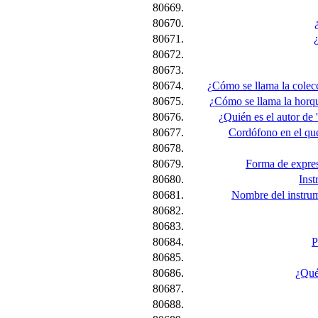
80669.
80670.
80671.
80672.
80673.
80674.
¿Cómo se llama la colecc
80675.
¿Cómo se llama la horqu
80676.
¿Quién es el autor de '
80677.
Cordófono en el que 
80678.
80679.
Forma de expres
80680.
Inst
80681.
Nombre del instrum
80682.
80683.
80684.
P
80685.
80686.
¿Qué 
80687.
80688.