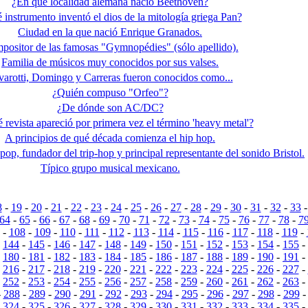
¿En qué localidad alemana nació Beethoven?
 instrumento inventó el dios de la mitología griega Pan?
Ciudad en la que nació Enrique Granados.
positor de las famosas "Gymnopédies" (sólo apellido).
Familia de músicos muy conocidos por sus valses.
varotti, Domingo y Carreras fueron conocidos como...
¿Quién compuso "Orfeo"?
¿De dónde son AC/DC?
 revista apareció por primera vez el término 'heavy metal'?
A principios de qué década comienza el hip hop.
pop, fundador del trip-hop y principal representante del sonido Bristol.
Típico grupo musical mexicano.
8
-
19
-
20
-
21
-
22
-
23
-
24
-
25
-
26
-
27
-
28
-
29
-
30
-
31
-
32
-
33
64
-
65
-
66
-
67
-
68
-
69
-
70
-
71
-
72
-
73
-
74
-
75
-
76
-
77
-
78
-
7
-
108
-
109
-
110
-
111
-
112
-
113
-
114
-
115
-
116
-
117
-
118
-
119
-
-
144
-
145
-
146
-
147
-
148
-
149
-
150
-
151
-
152
-
153
-
154
-
155
-
-
180
-
181
-
182
-
183
-
184
-
185
-
186
-
187
-
188
-
189
-
190
-
191
-
-
216
-
217
-
218
-
219
-
220
-
221
-
222
-
223
-
224
-
225
-
226
-
227
-
-
252
-
253
-
254
-
255
-
256
-
257
-
258
-
259
-
260
-
261
-
262
-
263
-
-
288
-
289
-
290
-
291
-
292
-
293
-
294
-
295
-
296
-
297
-
298
-
299
-
324
-
325
-
326
-
327
-
328
-
329
-
330
-
331
-
332
-
333
-
334
-
335
-