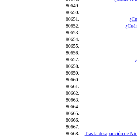
80649.
80650.
80651.
¿Cu
80652.
¿Cuán
80653.
80654.
80655.
80656.
80657.
80658.
80659.
80660.
80661.
80662.
80663.
80664.
80665.
80666.
80667.
80668.
Tras la desaparición de N