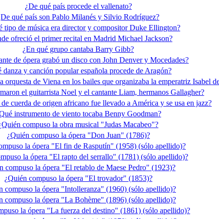
¿De qué país procede el vallenato?
¿De qué país son Pablo Milanés y Silvio Rodríguez?
 tipo de música era director y compositor Duke Ellington?
de ofreció el primer recital en Madrid Michael Jackson?
¿En qué grupo cantaba Barry Gibb?
ante de ópera grabó un disco con John Denver y Mocedades?
 danza y canción popular española procede de Aragón?
 orquesta de Viena en los bailes que organizaba la emperatriz Isabel d
maron el guitarrista Noel y el cantante Liam, hermanos Gallagher?
de cuerda de origen africano fue llevado a América y se usa en jazz?
Qué instrumento de viento tocaba Benny Goodman?
¿Quién compuso la obra musical "Judas Macabeo"?
¿Quién compuso la ópera "Don Juan" (1786)?
mpuso la ópera "El fin de Rasputín" (1958) (sólo apellido)?
puso la ópera "El rapto del serrallo" (1781) (sólo apellido)?
n compuso la ópera "El retablo de Maese Pedro" (1923)?
¿Quién compuso la ópera "El trovador" (1853)?
 compuso la ópera "Intolleranza" (1960) (sólo apellido)?
n compuso la ópera "La Bohème" (1896) (sólo apellido)?
puso la ópera "La fuerza del destino" (1861) (sólo apellido)?