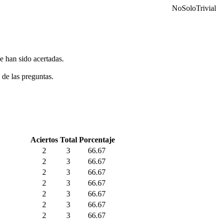
NoSoloTrivial
e han sido acertadas.
 de las preguntas.
Aciertos
Total
Porcentaje
2
3
66.67
2
3
66.67
2
3
66.67
2
3
66.67
2
3
66.67
2
3
66.67
2
3
66.67