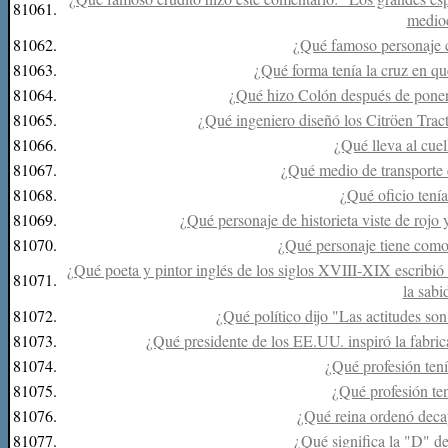
81061.
medio
81062.
¿Qué famoso personaje 
81063.
¿Qué forma tenía la cruz en q
81064.
¿Qué hizo Colón después de poner 
81065.
¿Qué ingeniero diseñó los Citröen Trac
81066.
¿Qué lleva al cue
81067.
¿Qué medio de transporte
81068.
¿Qué oficio tení
81069.
¿Qué personaje de historieta viste de rojo y
81070.
¿Qué personaje tiene como
¿Qué poeta y pintor inglés de los siglos XVIII-XIX escribió
81071.
la sabi
81072.
¿Qué político dijo "Las actitudes so
81073.
¿Qué presidente de los EE.UU. inspiró la fabrica
81074.
¿Qué profesión tení
81075.
¿Qué profesión te
81076.
¿Qué reina ordenó deca
81077.
¿Qué significa la "D" d