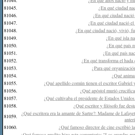
81044.
¿En qué años nació y m
81045.
¿En qué ciudad n
81046.
¿En qué ciudad nació
81047.
¿En qué ciudad nació el 
81048.
¿En qué ciudad nació, vivió, f
81049.
¿En qué isla n
81050.
¿En qué país m
81051.
¿En qué país nac
81052.
¿En qué transforma el hada 
81053.
¿Para qué organizació
81054.
¿Qué anima
81055.
¿Qué apellido común tienen el escritor Gabriel y
81056.
¿Qué apóstol murió crucific
81057.
¿Qué cultivaba el presidente de Estados Unidos
81058.
¿Qué escritor y filósofo fue des
¿Qué escritora era la amante de Sartre?: Madame de Lafaye
81059.
anter
81060.
¿Qué famoso director de cine escribió la
¿Qué famoso erudito hizo este comentario: "Los grandes esp