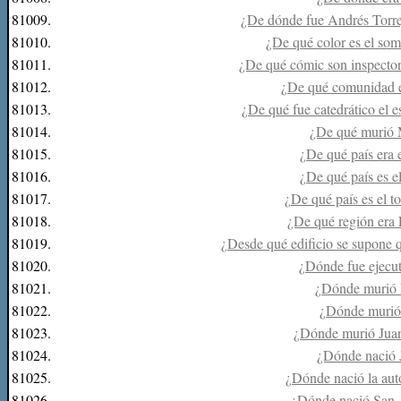
81009.
¿De dónde fue Andrés Torre
81010.
¿De qué color es el so
81011.
¿De qué cómic son inspecto
81012.
¿De qué comunidad e
81013.
¿De qué fue catedrático el 
81014.
¿De qué murió
81015.
¿De qué país era 
81016.
¿De qué país es el
81017.
¿De qué país es el t
81018.
¿De qué región era
81019.
¿Desde qué edificio se supone 
81020.
¿Dónde fue ejecu
81021.
¿Dónde murió 
81022.
¿Dónde murió
81023.
¿Dónde murió Jua
81024.
¿Dónde nació 
81025.
¿Dónde nació la aut
81026.
¿Dónde nació San 