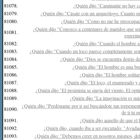
81078.
¿Quién dijo "Caminante no hay c
81079.
¿Quién dijo "Cásate con un arqueólogo. Cuanto má
81080.
¿Quién dijo "Como no me he preocupad
¿Quién dijo "Conozco a centenares de maridos que serí
81081.
esperán
81082.
¿Quién dijo "Cuando el hombre ab
81083.
¿Quién dijo "Cuando un loco parece completamente sens
81084.
¿Quién dijo "Dios se encuentra detrás de
81085.
¿Quién dijo "El hombre es una bre
81086.
¿Quién dijo "El hombre solitar
81087.
¿Quién dijo "El loco, el enamorado y 
81088.
¿Quién dijo "El pesimista se queja del viento. El opti
81089.
¿Quién dijo "La imaginación es má
¿Quién dijo "Perdóname por ir así buscándote tan torpemente
81090.
de ti tu 
81091.
¿Quién dijo aquello de que el
81092.
¿Quién dijo, cuando iba a ser ejecutado: "Ayuda
81093.
¿Quién dijo: "Debemos creer en nosotros mismos, defe