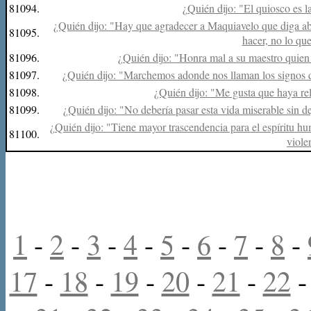
81094.
¿Quién dijo: "El quiosco es la
¿Quién dijo: "Hay que agradecer a Maquiavelo que diga ab
81095.
hacer, no lo qu
81096.
¿Quién dijo: "Honra mal a su maestro quien 
81097.
¿Quién dijo: "Marchemos adonde nos llaman los signos de
81098.
¿Quién dijo: "Me gusta que haya re
81099.
¿Quién dijo: "No debería pasar esta vida miserable sin d
¿Quién dijo: "Tiene mayor trascendencia para el espíritu h
81100.
viole
1
-
2
-
3
-
4
-
5
-
6
-
7
-
8
-
17
-
18
-
19
-
20
-
21
-
22