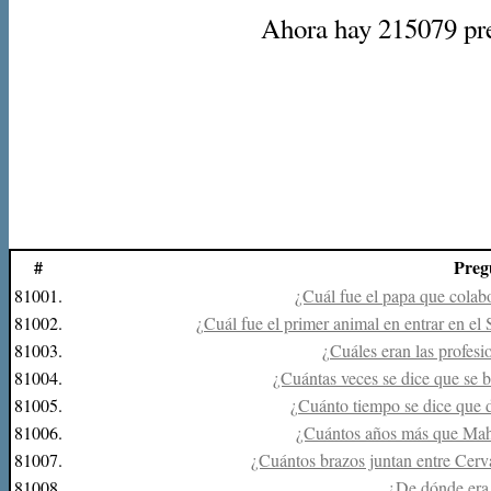
Ahora hay 215079 preg
#
Preg
81001.
¿Cuál fue el papa que cola
81002.
¿Cuál fue el primer animal en entrar en e
81003.
¿Cuáles eran las profes
81004.
¿Cuántas veces se dice que se 
81005.
¿Cuánto tiempo se dice que d
81006.
¿Cuántos años más que Mah
81007.
¿Cuántos brazos juntan entre Cerv
81008.
¿De dónde era