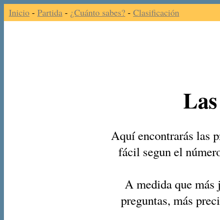
Inicio
-
Partida
-
¿Cuánto sabes?
-
Clasificación
Las
Aquí encontrarás las p
fácil segun el númer
A medida que más j
preguntas, más preci