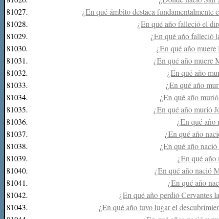
81027.
¿En qué ámbito destaca fundamentalmente 
81028.
¿En qué año falleció el di
81029.
¿En qué año falleció l
81030.
¿En qué año muere 
81031.
¿En qué año muere 
81032.
¿En qué año mu
81033.
¿En qué año muri
81034.
¿En qué año murió
81035.
¿En qué año murió J
81036.
¿En qué año 
81037.
¿En qué año nac
81038.
¿En qué año nació
81039.
¿En qué año 
81040.
¿En qué año nació 
81041.
¿En qué año nac
81042.
¿En qué año perdió Cervantes la
81043.
¿En qué año tuvo lugar el descubrimie