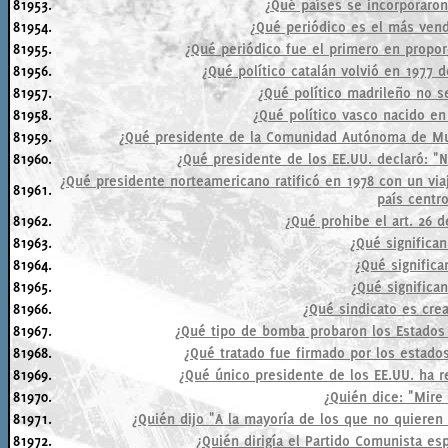
81953.
¿Qué países se incorporaron
81954.
¿Qué periódico es el más vend
81955.
¿Qué periódico fue el primero en propo
81956.
¿Qué político catalán volvió en 1977 d
81957.
¿Qué político madrileño no se
81958.
¿Qué político vasco nacido en
81959.
¿Qué presidente de la Comunidad Autónoma de Mur
81960.
¿Qué presidente de los EE.UU. declaró: "
¿Qué presidente norteamericano ratificó en 1978 con un via
81961.
país centr
81962.
¿Qué prohibe el art. 26 d
81963.
¿Qué significan
81964.
¿Qué significa
81965.
¿Qué significan
81966.
¿Qué sindicato es cre
81967.
¿Qué tipo de bomba probaron los Estados 
81968.
¿Qué tratado fue firmado por los estad
81969.
¿Qué único presidente de los EE.UU. ha r
81970.
¿Quién dice: "Mire
81971.
¿Quién dijo "A la mayoría de los que no quieren 
81972.
¿Quién dirigía el Partido Comunista esp