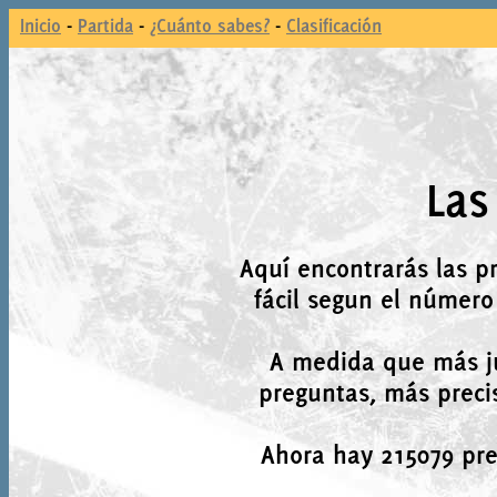
Inicio
-
Partida
-
¿Cuánto sabes?
-
Clasificación
Las
Aquí encontrarás las p
fácil segun el número
A medida que más j
preguntas, más precis
Ahora hay 215079 preg