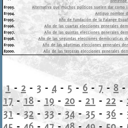
pretende 
81993.
Alternativa que muchos políticos suelen dar como i
81994.
Antiguo nombre de
81995.
Año de fundación de la Falange Españ
81996.
Año de las cuartas elecciones generales dem
81997.
Año de las quintas elecciones generales dem
81998.
Año de las segundas elecciones demócraticas de
81999.
Año de las séptimas elecciones generales dem
82000.
Año de las terceras elecciones generales dem
1
-
2
-
3
-
4
-
5
-
6
-
7
-
8
17
-
18
-
19
-
20
-
21
-
22
-
31
-
32
-
33
-
34
-
35
-
36
-
45
-
46
-
47
-
48
-
49
-
50
-