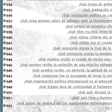
81934.
¿Qué forma de gobie
81935.
¿Qué graduación mi
81936.
¿Qué institución política se c
81937.
¿Qué lema gritaron miles de gallegos ante la incompetenci
81938.
¿Qué lengua se reconoce ofi
81939.
¿Qué libro escribió Hitler 
81940.
¿Qué militar chileno dio 
81941.
¿Qué militar fue el cread
81942.
¿Qué ministerio otorga la Cruz de l
81943.
¿Qué ministerio otorga la medalla
81944.
¿Qué nombre recibe el estado de hecho que 
81945.
¿Qué nombre recibe la extinción de una relación obligato
81946.
¿Qué nombre recibe, en derecho, la aptitud de una
81947.
¿Qué organismo fue el encargado de llevar la inv
81948.
¿Qué organización política internacional es el antece
81949.
¿Qué órgano dota de continuidad al Parlament
81950.
¿Qué país declaró la 
81951.
¿Qué país tuvo a Humber
¿Qué países de América del Sur mantuvieron enfrentamientos
81952.
en 