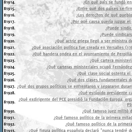
81914.
¿En qué país se fundó en 
81915.
¿Entre qué dos países se fir
81916.
¿Los derechos de qué pueblo 
81917.
¿Por qué causa quería juzgar el
81918.
¿Puede sindic
81919.
¿Puede sindicar
81920.
¿Qué actriz griega llegó a ser ministra 
81921.
¿Qué asociación política fue creada en Versalles (1
81922.
¿Qué bandera ondea en el ayuntamiento de Perpiñán, 
81923.
¿Qué cartera minister
81924.
¿Qué carteras ministeriales ocupó Fernánde
81925.
¿Qué clase social ostenta e
81926.
¿Qué dos clases fundamentales d
81927.
¿Qué dos grupos políticos se enfrentaron y separaron durant
81928.
¿Qué estúpido presidente ca
¿Qué exdirigente del PCE presidió la Fundación Europa, or
81929.
PS
81930.
¿Qué famoso juez militó 
81931.
¿Qué famoso político de la primera mitad
81932.
¿Qué famoso político de la primera
81933.
¿Qué figura política española declaró "nunca tendré