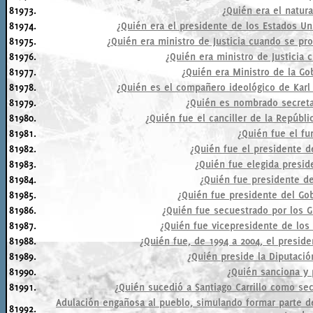
81973.
¿Quién era el natur
81974.
¿Quién era el presidente de los Estados Un
81975.
¿Quién era ministro de Justicia cuando se pr
81976.
¿Quién era ministro de Justicia 
81977.
¿Quién era Ministro de la Go
81978.
¿Quién es el compañero ideológico de Karl
81979.
¿Quién es nombrado secreta
81980.
¿Quién fue el canciller de la Repúbl
81981.
¿Quién fue el fu
81982.
¿Quién fue el presidente d
81983.
¿Quién fue elegida presid
81984.
¿Quién fue presidente de
81985.
¿Quién fue presidente del Go
81986.
¿Quién fue secuestrado por los 
81987.
¿Quién fue vicepresidente de los
81988.
¿Quién fue, de 1994 a 2004, el preside
81989.
¿Quién preside la Diputaci
81990.
¿Quién sanciona y 
81991.
¿Quién sucedió a Santiago Carrillo como sec
Adulación engañosa al pueblo, simulando formar parte de
81992.