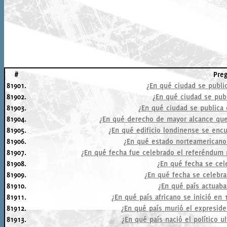
#
Pre
81901.
¿En qué ciudad se public
81902.
¿En qué ciudad se publ
81903.
¿En qué ciudad se publica 
81904.
¿En qué derecho de mayor alcance que
81905.
¿En qué edificio londinense se encue
81906.
¿En qué estado norteamericano
81907.
¿En qué fecha fue celebrado el referéndum p
81908.
¿En qué fecha se cel
81909.
¿En qué fecha se celebra 
81910.
¿En qué país actuaba 
81911.
¿En qué país africano se inició en
81912.
¿En qué país murió el expresid
81913.
¿En qué país nació el político u