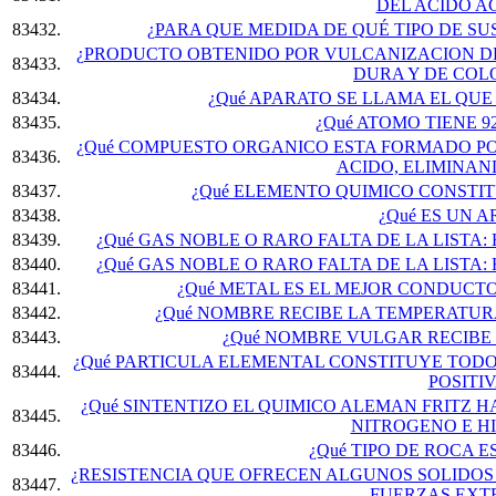
DEL ACIDO A
83432.
¿PARA QUE MEDIDA DE QUÉ TIPO DE SU
¿PRODUCTO OBTENIDO POR VULCANIZACION DE
83433.
DURA Y DE COL
83434.
¿Qué APARATO SE LLAMA EL QUE
83435.
¿Qué ATOMO TIENE 
¿Qué COMPUESTO ORGANICO ESTA FORMADO PO
83436.
ACIDO, ELIMINAN
83437.
¿Qué ELEMENTO QUIMICO CONSTIT
83438.
¿Qué ES UN 
83439.
¿Qué GAS NOBLE O RARO FALTA DE LA LISTA:
83440.
¿Qué GAS NOBLE O RARO FALTA DE LA LISTA:
83441.
¿Qué METAL ES EL MEJOR CONDUCT
83442.
¿Qué NOMBRE RECIBE LA TEMPERATURA
83443.
¿Qué NOMBRE VULGAR RECIBE 
¿Qué PARTICULA ELEMENTAL CONSTITUYE TODO
83444.
POSITIV
¿Qué SINTENTIZO EL QUIMICO ALEMAN FRITZ HA
83445.
NITROGENO E H
83446.
¿Qué TIPO DE ROCA E
¿RESISTENCIA QUE OFRECEN ALGUNOS SOLIDOS
83447.
FUERZAS EXT