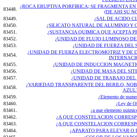
¿ROCA ERUPTIVA PORFIRICA; SE FRAGMENTA E
83448.
(DE AHI SU 
83449.
¿SAL DE ACIDO C
83450.
¿SILICATO NATURAL DE ALUMINIO Y
83451.
¿SUSTANCIA QUIMICA QUE ACEPTA 
83452.
¿UNIDAD DE FLUJO LUMINOSO DE
83453.
¿UNIDAD DE FUERZA DEL 
¿UNIDAD DE FUERZA ELECTROMOTRIZ Y DE D
83454.
INTERNACI
83455.
¿UNIDAD DE INDUCCION MAGNETI
83456.
¿UNIDAD DE MASA DEL SI
83457.
¿UNIDAD DE TRABAJO DEL
¿VARIEDAD TRANSPARENTE DEL BERILO, NOB
83458.
AZUL
83459.
¿Elemento de numer
83460.
¿Ley de 
83461.
¿a que elemento quimic
83462.
¿A QUE CONSTELACION CORRESP
83463.
¿A QUE CONSTELACION CORRESP
83464.
¿APARATO PARA ELEVAR O 