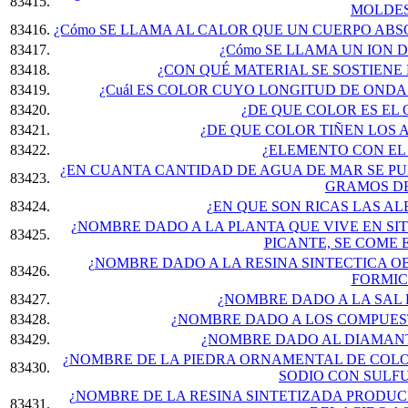
83415.
MOLDES
83416.
¿Cómo SE LLAMA AL CALOR QUE UN CUERPO AB
83417.
¿Cómo SE LLAMA UN ION 
83418.
¿CON QUÉ MATERIAL SE SOSTIENE
83419.
¿Cuál ES COLOR CUYO LONGITUD DE ONDA ES
83420.
¿DE QUE COLOR ES EL
83421.
¿DE QUE COLOR TIÑEN LOS 
83422.
¿ELEMENTO CON EL 
¿EN CUANTA CANTIDAD DE AGUA DE MAR SE 
83423.
GRAMOS DE
83424.
¿EN QUE SON RICAS LAS A
¿NOMBRE DADO A LA PLANTA QUE VIVE EN SI
83425.
PICANTE, SE COME
¿NOMBRE DADO A LA RESINA SINTECTICA O
83426.
FORMIC
83427.
¿NOMBRE DADO A LA SAL 
83428.
¿NOMBRE DADO A LOS COMPUES
83429.
¿NOMBRE DADO AL DIAMANT
¿NOMBRE DE LA PIEDRA ORNAMENTAL DE COLOR
83430.
SODIO CON SULF
¿NOMBRE DE LA RESINA SINTETIZADA PRODUC
83431.