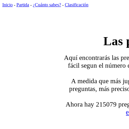
Inicio
-
Partida
-
¿Cuánto sabes?
-
Clasificación
Las 
Aquí encontrarás las pre
fácil segun el número 
A medida que más jug
preguntas, más preciso
Ahora hay 215079 pregu
e