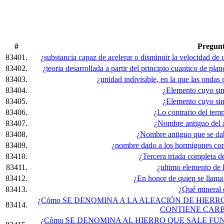
#
Pregun
83401.
¿substancia capaz de acelerar o disminuir la velocidad de un
83402.
¿teoria desarrollada a partir del principio cuantico de pl
83403.
¿unidad indivisible, en la que las ondas
83404.
¿Elemento cuyo si
83405.
¿Elemento cuyo si
83406.
¿Lo contrario del tem
83407.
¿Nombre antiguo del a
83408.
¿Nombre antiguo que se daba
83409.
¿nombre dado a los hormigones con
83410.
¿Tercera triada completa d
83411.
¿ultimo elemento de 
83412.
¿En honor de quien se llama
83413.
¿Qué mineral 
¿Cómo SE DENOMINA A LA ALEACIÓN DE HIERR
83414.
CONTIENE CARB
¿Cómo SE DENOMINA AL HIERRO QUE SALE FUN