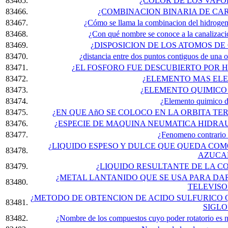
83465.
¿COLOR DE LOS VAPO
83466.
¿COMBINACION BINARIA DE CA
83467.
¿Cómo se llama la combinacion del hidroge
83468.
¿Con qué nombre se conoce a la canalizacio
83469.
¿DISPOSICION DE LOS ATOMOS D
83470.
¿distancia entre dos puntos contiguos de una 
83471.
¿EL FOSFORO FUE DESCUBIERTO POR 
83472.
¿ELEMENTO MAS ELE
83473.
¿ELEMENTO QUIMICO 
83474.
¿Elemento quimico d
83475.
¿EN QUE AñO SE COLOCO EN LA ORBITA TE
83476.
¿ESPECIE DE MAQUINA NEUMATICA HIDRAU
83477.
¿Fenomeno contrario 
¿LIQUIDO ESPESO Y DULCE QUE QUEDA COM
83478.
AZUCA
83479.
¿LIQUIDO RESULTANTE DE LA C
¿METAL LANTANIDO QUE SE USA PARA DA
83480.
TELEVISO
¿METODO DE OBTENCION DE ACIDO SULFURICO QU
83481.
SIGLO
83482.
¿Nombre de los compuestos cuyo poder rotatorio es neg