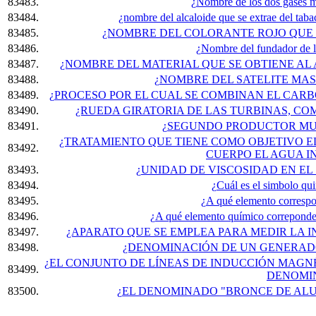
83483.
¿Nombre de los dos gases ma
83484.
¿nombre del alcaloide que se extrae del taba
83485.
¿NOMBRE DEL COLORANTE ROJO QUE 
83486.
¿Nombre del fundador de 
83487.
¿NOMBRE DEL MATERIAL QUE SE OBTIENE AL
83488.
¿NOMBRE DEL SATELITE MA
83489.
¿PROCESO POR EL CUAL SE COMBINAN EL CARB
83490.
¿RUEDA GIRATORIA DE LAS TURBINAS, C
83491.
¿SEGUNDO PRODUCTOR MU
¿TRATAMIENTO QUE TIENE COMO OBJETIVO E
83492.
CUERPO EL AGUA 
83493.
¿UNIDAD DE VISCOSIDAD EN EL
83494.
¿Cuál es el simbolo qui
83495.
¿A qué elemento correspo
83496.
¿A qué elemento químico correpond
83497.
¿APARATO QUE SE EMPLEA PARA MEDIR LA 
83498.
¿DENOMINACIÓN DE UN GENERAD
¿EL CONJUNTO DE LÍNEAS DE INDUCCIÓN MAGNÉ
83499.
DENOMI
83500.
¿EL DENOMINADO "BRONCE DE ALU