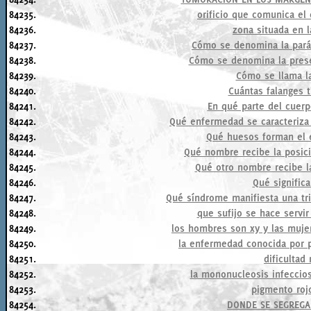
84235.
orificio que comunica e
84236.
zona situada en 
84237.
Cómo se denomina la parál
84238.
Cómo se denomina la prese
84239.
Cómo se llama la
84240.
Cuántas falanges 
84241.
En qué parte del cuerp
84242.
Qué enfermedad se caracteriza
84243.
Qué huesos forman el 
84244.
Qué nombre recibe la posic
84245.
Qué otro nombre recibe la
84246.
Qué significa 
84247.
Qué síndrome manifiesta una tr
84248.
que sufijo se hace servir
84249.
los hombres son xy y las muje
84250.
la enfermedad conocida por pa
84251.
dificultad 
84252.
la mononucleosis infecci
84253.
pigmento roj
84254.
DONDE SE SEGREGA