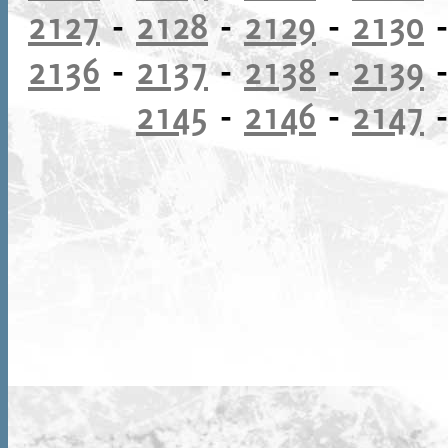
2127
-
2128
-
2129
-
2130
2136
-
2137
-
2138
-
2139
2145
-
2146
-
2147