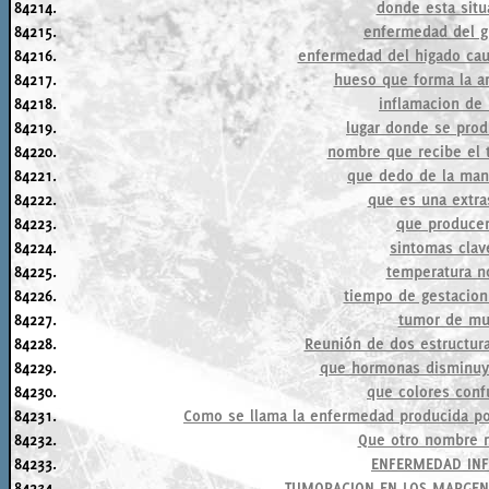
84214.
donde esta situ
84215.
enfermedad del g
84216.
enfermedad del higado cau
84217.
hueso que forma la art
84218.
inflamacion de
84219.
lugar donde se prod
84220.
nombre que recibe el 
84221.
que dedo de la man
84222.
que es una extras
84223.
que producen
84224.
sintomas clav
84225.
temperatura n
84226.
tiempo de gestacion 
84227.
tumor de mus
84228.
Reunión de dos estructura
84229.
que hormonas disminuye
84230.
que colores conf
84231.
Como se llama la enfermedad producida por
84232.
Que otro nombre r
84233.
ENFERMEDAD INF
84234.
TUMORACION EN LOS MARGENE