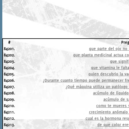
#
Pre
84201.
que parte del ojo no 
84202.
que planta medicinal actua c
84203.
que signif
84204.
que vitamina le falt
84205.
quien descubrio la va
84206.
¿Durante cuanto tiempo puede permanecer fr
84207.
¿Qué máquina utiliza un patólogo 
84208.
acúmulo de líquido
84209.
acúmulo de s
84210.
como te mueres s
84211.
crecimiento anómalo 
84212.
cual es la hormona res
84213.
de que color eres