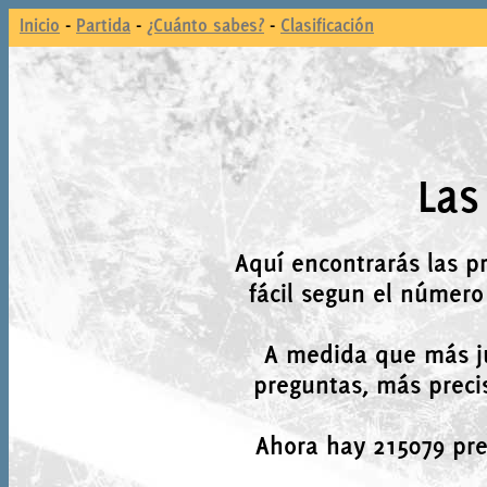
Inicio
-
Partida
-
¿Cuánto sabes?
-
Clasificación
Las
Aquí encontrarás las p
fácil segun el número
A medida que más j
preguntas, más precis
Ahora hay 215079 preg