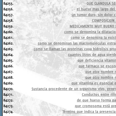
84255.
QUE GLANDULA SE
84256.
el hueso mas largo del
84257.
un tumor duro, sin dolor 
84258.
COMPOSICION 
84259.
MEDICAMENTO MUY BUENO P
84260.
como se denomina la dilatacion
84261.
como se denomina la exist
84262.
como se denominan las macromoleculas extrañ
84263.
como se llaman las proteinas cuya hidrolisis p
84264.
cuantos litros de agua pier
84265.
que deficiencia vitamin
84266.
que farmaco se esconde
84267.
que otro nombre r
84268.
que otro nombre r
84269.
que vitamina es esencial 
84270.
Sustancia procedente de un organismo vivo, gene
84271.
Conductos entre riño
84272.
de que hueso forma par
84273.
que cromosoma está pre
84274.
Término que indica la presencia