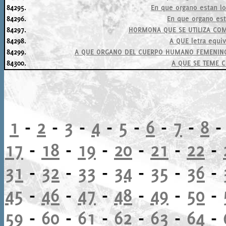
84295.
En que organo estan lo
84296.
En que organo est
84297.
HORMONA QUE SE UTILIZA CO
84298.
A QUE letra equiva
84299.
A QUE ORGANO DEL CUERPO HUMANO FEMENINO 
84300.
A QUE SE TEME 
1
-
2
-
3
-
4
-
5
-
6
-
7
-
8
17
-
18
-
19
-
20
-
21
-
22
-
31
-
32
-
33
-
34
-
35
-
36
-
45
-
46
-
47
-
48
-
49
-
50
-
59
-
60
-
61
-
62
-
63
-
64
-