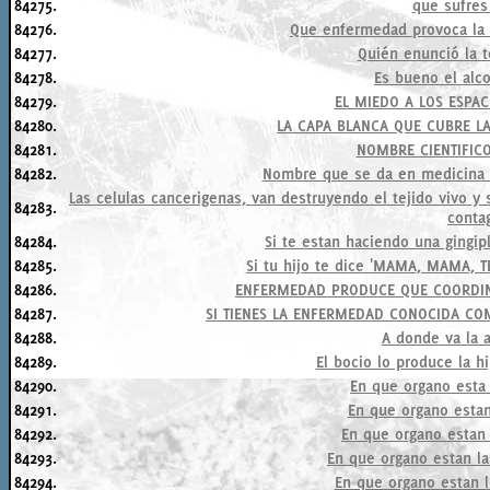
84275.
que sufres
84276.
Que enfermedad provoca la 
84277.
Quién enunció la t
84278.
Es bueno el alco
84279.
EL MIEDO A LOS ESPAC
84280.
LA CAPA BLANCA QUE CUBRE L
84281.
NOMBRE CIENTIFICO
84282.
Nombre que se da en medicina a
Las celulas cancerigenas, van destruyendo el tejido vivo 
84283.
conta
84284.
Si te estan haciendo una gingip
84285.
Si tu hijo te dice 'MAMA, MAMA, 
84286.
ENFERMEDAD PRODUCE QUE COORDIN
84287.
SI TIENES LA ENFERMEDAD CONOCIDA CO
84288.
A donde va la a
84289.
El bocio lo produce la h
84290.
En que organo esta 
84291.
En que organo estan
84292.
En que organo estan 
84293.
En que organo estan l
84294.
En que organo estan 