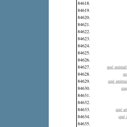
84618.
84619.
84620.
84621.
84622.
84623.
84624.
84625.
84626.
84627.
qué animal
84628.
qu
84629.
qué animal
84630.
qué
84631.
84632.
84633.
qué an
84634.
qué 
84635.