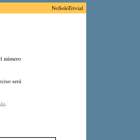
NoSoloTrivial
 el número
ciso será
sla
.