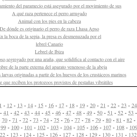
amiento del paramecio está asegurado por el movimiento de sus
A qué raza pertenece el perro arrugado
Animal con los pies en la cabeza
De dónde es originario el perro de raza Lhasa Apso
n la boca de la sepia, la presa es desmenuzada por el
lebrel Canario
Lebrel de Ibiza
so,segregado por una araña, que solidifica al contacto con el aire
re de la parte externa del aparato venenoso de la abeja
larvas originadas a partir de los huevos de los crustáceos marinos
que reciben los protozoos provistos de pestañas vibrátiles
1
-
12
-
13
-
14
-
15
-
16
-
17
-
18
-
19
-
20
-
21
-
22
-
23
-
24
-
41
-
42
-
43
-
44
-
45
-
46
-
47
-
48
-
49
-
50
-
51
-
52
-
53
-
70
-
71
-
72
-
73
-
74
-
75
-
76
-
77
-
78
-
79
-
80
-
81
-
82
-
-
99
-
100
-
101
-
102
-
103
-
104
-
105
-
106
-
107
-
108
-
10
22
-
123
-
124
-
125
-
126
-
127
-
128
-
129
-
130
-
131
-
132