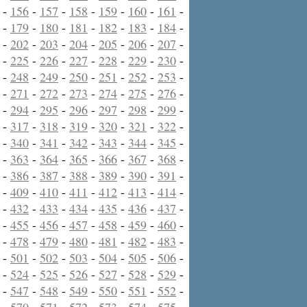
-
156
-
157
-
158
-
159
-
160
-
161
-
-
179
-
180
-
181
-
182
-
183
-
184
-
-
202
-
203
-
204
-
205
-
206
-
207
-
-
225
-
226
-
227
-
228
-
229
-
230
-
-
248
-
249
-
250
-
251
-
252
-
253
-
-
271
-
272
-
273
-
274
-
275
-
276
-
-
294
-
295
-
296
-
297
-
298
-
299
-
-
317
-
318
-
319
-
320
-
321
-
322
-
-
340
-
341
-
342
-
343
-
344
-
345
-
-
363
-
364
-
365
-
366
-
367
-
368
-
-
386
-
387
-
388
-
389
-
390
-
391
-
-
409
-
410
-
411
-
412
-
413
-
414
-
-
432
-
433
-
434
-
435
-
436
-
437
-
-
455
-
456
-
457
-
458
-
459
-
460
-
-
478
-
479
-
480
-
481
-
482
-
483
-
-
501
-
502
-
503
-
504
-
505
-
506
-
-
524
-
525
-
526
-
527
-
528
-
529
-
-
547
-
548
-
549
-
550
-
551
-
552
-
-
570
-
571
-
572
-
573
-
574
-
575
-