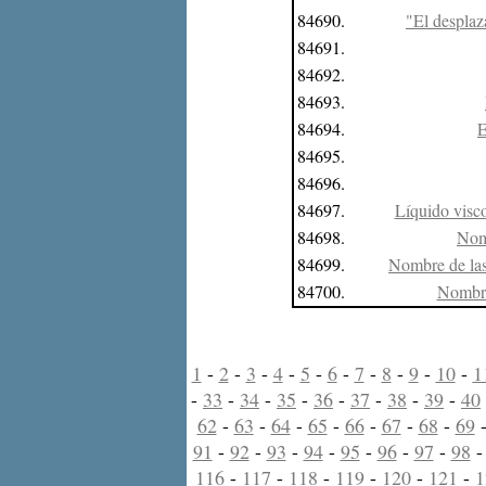
84690.
"El desplaz
84691.
84692.
84693.
84694.
E
84695.
84696.
84697.
Líquido visco
84698.
Nomb
84699.
Nombre de las 
84700.
Nombre 
1
-
2
-
3
-
4
-
5
-
6
-
7
-
8
-
9
-
10
-
1
-
33
-
34
-
35
-
36
-
37
-
38
-
39
-
40
62
-
63
-
64
-
65
-
66
-
67
-
68
-
69
91
-
92
-
93
-
94
-
95
-
96
-
97
-
98
116
-
117
-
118
-
119
-
120
-
121
-
1