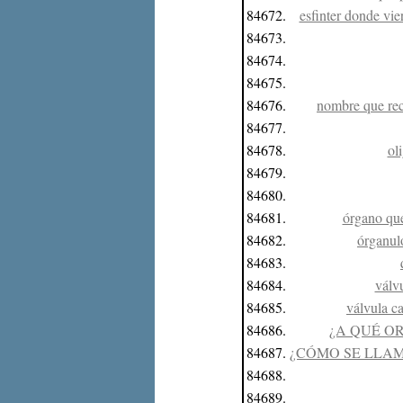
84672.
esfinter donde vie
84673.
84674.
84675.
84676.
nombre que reci
84677.
84678.
ol
84679.
84680.
84681.
órgano que
84682.
órganulo
84683.
84684.
válvu
84685.
válvula ca
84686.
¿A QUÉ O
84687.
¿CÓMO SE LLAM
84688.
84689.