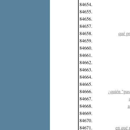
84654.
84655.
84656.
84657.
84658.
qué pr
84659.
84660.
84661.
84662.
84663.
84664.
84665.
84666.
¿quién "pas
84667.
84668.
a
84669.
84670.
84671.
en qué p