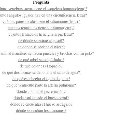
Pregunta
ántas vertebras sacras tiene el esqueleto humano(letra)?
ántos ángulos iguales hay en una circunferencia(letra)?
cuántos pares de alas tiene el saltamontes(letra)?
cuántos tentáculos tiene el calamar(letra)?
cuántos tentáculos tiene una sepia(letra)?
de dónde se extrae el gasoil?
de dónde se obtiene el nácar?
 animal mamífero se hacen pinceles y brochas con su pelo?
de qué arbol se colgó Judas?
de qué color es el topacio?
de qué dos formas se denomina el salto de agua?
de qué esta hecho el tejido de pana?
de qué ventrículo parte la arteria pulmonar?
dónde abunda el pez esturión?
dónde está situado el hueso coxal?
dónde se encuentra el hueso astrágalo?
dónde se ocultan los alacranes?