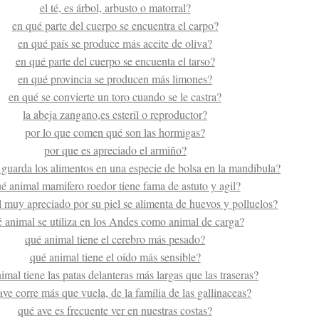
el té, es árbol, arbusto o matorral?
en qué parte del cuerpo se encuentra el carpo?
en qué país se produce más aceite de oliva?
en qué parte del cuerpo se encuenta el tarso?
en qué provincia se producen más limones?
en qué se convierte un toro cuando se le castra?
la abeja zangano,es esteril o reproductor?
por lo que comen qué son las hormigas?
por que es apreciado el armiño?
 guarda los alimentos en una especie de bolsa en la mandíbula?
é animal mamifero roedor tiene fama de astuto y agil?
 muy apreciado por su piel se alimenta de huevos y polluelos?
 animal se utiliza en los Andes como animal de carga?
qué animal tiene el cerebro más pesado?
qué animal tiene el oído más sensible?
imal tiene las patas delanteras más largas que las traseras?
ave corre más que vuela, de la familia de las gallinaceas?
qué ave es frecuente ver en nuestras costas?