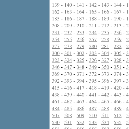
139
-
140
-
141
-
142
-
143
-
144
-
1
162
-
163
-
164
-
165
-
166
-
167
-
1
185
-
186
-
187
-
188
-
189
-
190
-
1
208
-
209
-
210
-
211
-
212
-
213
-
2
231
-
232
-
233
-
234
-
235
-
236
-
2
254
-
255
-
256
-
257
-
258
-
259
-
2
277
-
278
-
279
-
280
-
281
-
282
-
2
300
-
301
-
302
-
303
-
304
-
305
-
3
323
-
324
-
325
-
326
-
327
-
328
-
3
346
-
347
-
348
-
349
-
350
-
351
-
3
369
-
370
-
371
-
372
-
373
-
374
-
3
392
-
393
-
394
-
395
-
396
-
397
-
3
415
-
416
-
417
-
418
-
419
-
420
-
4
438
-
439
-
440
-
441
-
442
-
443
-
4
461
-
462
-
463
-
464
-
465
-
466
-
4
484
-
485
-
486
-
487
-
488
-
489
-
4
507
-
508
-
509
-
510
-
511
-
512
-
5
530
-
531
-
532
-
533
-
534
-
535
-
5
553
-
554
-
555
-
556
-
557
-
558
-
5