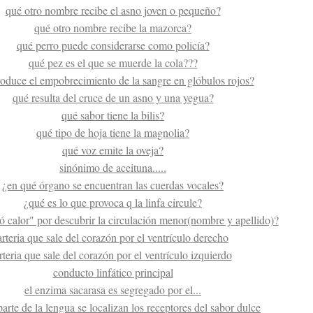
qué otro nombre recibe el asno joven o pequeño?
qué otro nombre recibe la mazorca?
qué perro puede considerarse como policía?
qué pez es el que se muerde la cola???
oduce el empobrecimiento de la sangre en glóbulos rojos?
qué resulta del cruce de un asno y una yegua?
qué sabor tiene la bilis?
qué tipo de hoja tiene la magnolia?
qué voz emite la oveja?
sinónimo de aceituna.....
¿en qué órgano se encuentran las cuerdas vocales?
¿qué es lo que provoca q la linfa circule?
ó calor" por descubrir la circulación menor(nombre y apellido)?
arteria que sale del corazón por el ventrículo derecho
rteria que sale del corazón por el ventrículo izquierdo
conducto linfático principal
el enzima sacarasa es segregado por el...
arte de la lengua se localizan los receptores del sabor dulce