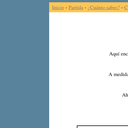
Inicio
-
Partida
-
¿Cuánto sabes?
-
C
Aquí enco
A medida
Ah