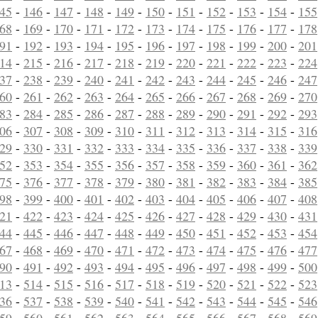
45
-
146
-
147
-
148
-
149
-
150
-
151
-
152
-
153
-
154
-
155
68
-
169
-
170
-
171
-
172
-
173
-
174
-
175
-
176
-
177
-
178
91
-
192
-
193
-
194
-
195
-
196
-
197
-
198
-
199
-
200
-
201
14
-
215
-
216
-
217
-
218
-
219
-
220
-
221
-
222
-
223
-
224
37
-
238
-
239
-
240
-
241
-
242
-
243
-
244
-
245
-
246
-
247
60
-
261
-
262
-
263
-
264
-
265
-
266
-
267
-
268
-
269
-
270
83
-
284
-
285
-
286
-
287
-
288
-
289
-
290
-
291
-
292
-
293
06
-
307
-
308
-
309
-
310
-
311
-
312
-
313
-
314
-
315
-
316
29
-
330
-
331
-
332
-
333
-
334
-
335
-
336
-
337
-
338
-
339
52
-
353
-
354
-
355
-
356
-
357
-
358
-
359
-
360
-
361
-
362
75
-
376
-
377
-
378
-
379
-
380
-
381
-
382
-
383
-
384
-
385
98
-
399
-
400
-
401
-
402
-
403
-
404
-
405
-
406
-
407
-
408
21
-
422
-
423
-
424
-
425
-
426
-
427
-
428
-
429
-
430
-
431
44
-
445
-
446
-
447
-
448
-
449
-
450
-
451
-
452
-
453
-
454
67
-
468
-
469
-
470
-
471
-
472
-
473
-
474
-
475
-
476
-
477
90
-
491
-
492
-
493
-
494
-
495
-
496
-
497
-
498
-
499
-
500
13
-
514
-
515
-
516
-
517
-
518
-
519
-
520
-
521
-
522
-
523
36
-
537
-
538
-
539
-
540
-
541
-
542
-
543
-
544
-
545
-
546
59
-
560
-
561
-
562
-
563
-
564
-
565
-
566
-
567
-
568
-
569