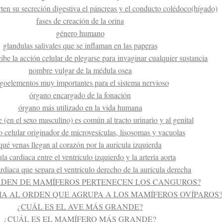
rten su secreción digestiva el páncreas y el conducto colédoco(hígado)
fases de creación de la orina
género humano
glandulas salivales que se inflaman en las paperas
be la acción celular de plegarse para invaginar cualquier sustancia
nombre vulgar de la médula osea
igoelementos muy importantes para el sistema nervioso
órgano encargado de la fonación
órgano más utilizado en la vida humana
 (en el sexo masculino) es común al tracto urinario y al genital
 celular originador de microvesículas, lisosomas y vacuolas
qué venas llegan al corazón por la aurícula izquierda
la cardiaca entre el ventrículo izquierdo y la arteria aorta
rdiaca que separa el ventrículo derecho de la aurícula derecha
RDEN DE MAMÍFEROS PERTENECEN LOS CANGUROS?
A AL ORDEN QUE AGRUPA A LOS MAMÍFEROS OVÍPAROS
¿CUÁL ES EL AVE MÁS GRANDE?
¿CUÁL ES EL MAMÍFERO MÁS GRANDE?