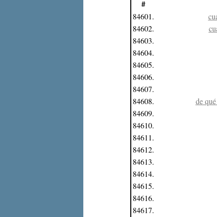
#
84601.
cu
84602.
cu
84603.
84604.
84605.
84606.
84607.
84608.
de qué
84609.
84610.
84611.
84612.
84613.
84614.
84615.
84616.
84617.