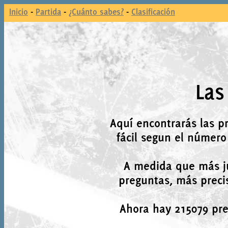
Inicio
-
Partida
-
¿Cuánto sabes?
-
Clasificación
Las
Aquí encontrarás las p
fácil segun el número
A medida que más j
preguntas, más precis
Ahora hay 215079 preg