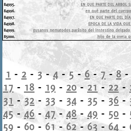
84995.
EN QUE PARTE DEL ARBOL S
84996.
en qué parte del cuerpo
84997.
EN QUE PARTE DEL DÍ
84998.
EPOCA DE LA VIDA QU
84999.
gusanos nematodos,parásito del instestino delgado
85000.
hijo de la oveja 
1
-
2
-
3
-
4
-
5
-
6
-
7
-
8
17
-
18
-
19
-
20
-
21
-
22
-
31
-
32
-
33
-
34
-
35
-
36
-
45
-
46
-
47
-
48
-
49
-
50
-
59
-
60
-
61
-
62
-
63
-
64
-