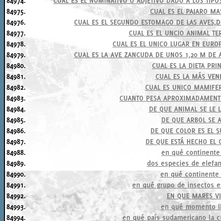
84974.
CUAL ES EL NOMINATIVO O ADJETIVO DADO A LOS TIP
84975.
CUAL ES EL PAJARO M
84976.
CUAL ES EL SEGUNDO ESTOMAGO DE LAS AVES,
84977.
CUAL ES EL UNCIO ANIMAL TE
84978.
CUAL ES EL UNICO LUGAR EN EURO
84979.
CUAL ES LA AVE ZANCUDA DE UNOS 1,20 M DE 
84980.
CUAL ES LA DIETA PRI
84981.
CUAL ES LA MÁS VEN
84982.
CUAL ES UNICO MAMIFE
84983.
CUANTO PESA APROXIMADAMENTE
84984.
DE QUE ANIMAL SE LE 
84985.
DE QUE ARBOL SE A
84986.
DE QUE COLOR ES EL 
84987.
DE QUE ESTÁ HECHO EL
84988.
en qué continente 
84989.
dos especies de elefan
84990.
en qué continente 
84991.
en qué grupo de insectos es
84992.
EN QUE MARES VI
84993.
en qué momento ll
84994.
en qué país sudamericano la c