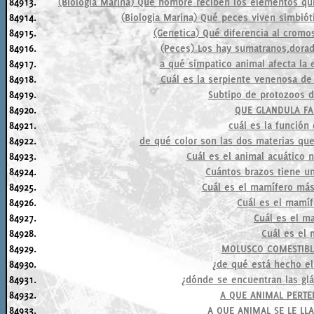
84913.
(Biologia Marina) Qué nombre reciben los elementos q
84914.
(Biologia Marina) Qué peces viven simbiót
84915.
(Genetica) Qué diferencia al cro
84916.
(Peces) Los hay sumatranos,dorad
84917.
a qué simpatico animal afecta la
84918.
Cuál es la serpiente venenosa de
84919.
Subtipo de protozoos 
84920.
QUE GLANDULA FA
84921.
cuál es la función
84922.
de qué color son las dos materias qu
84923.
Cuál es el animal acuático 
84924.
Cuántos brazos tiene un
84925.
Cuál es el mamífero más 
84926.
Cuál es el mamí
84927.
Cuál es el m
84928.
Cuál es el 
84929.
MOLUSCO COMESTIBL
84930.
¿de qué está hecho el
84931.
¿dónde se encuentran las glá
84932.
A QUE ANIMAL PERTE
84933.
A QUE ANIMAL SE LE LL