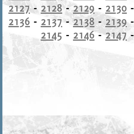
2127
-
2128
-
2129
-
2130
2136
-
2137
-
2138
-
2139
2145
-
2146
-
2147