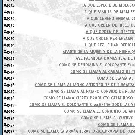
84934.
A QUE ESPECIE DE MOLUSC
84935.
A QUE FAMILIA DE MAMIFE
84936.
A QUE GENERO ANIMAL C
84937.
A QUE ORDEN DE INSECTOS
84938.
A QUE ORDEN DE INSECTO
84939.
A QUE ORDEN PERTENECEN
84940.
A QUE PEZ LE HAN DEDICA
84941.
APARTE DE LA MUJER Y DE LA HIENA,
84942.
AVE PALMIDEA DOMESTICA, DE 
84943.
COMO SE DENOMINA EL COLORANTE E100
84944.
COMO SE LLAMA AL CABALLO DE T
84945.
COMO SE LLAMA AL 
84946.
COMO SE LLAMA AL MONO ANTROPOIDE DE SUMATRA 
84947.
COMO SE LLAMA AL PAJARO CORVIDO,DE PLU
84948.
COMO SE LLAMA CIERTO PRODUCTO GELATINOSO 
84949.
COMO SE LLAMA EL COLORANTE E120,EXTRAIDODE LAS Y
84950.
COMO SE LLAMA EL CONJUNTO DE ANI
84951.
COMO SE LLAMA EL CULTIVO
84952.
COMO SE LLAMA EL 
84953.
COMO SE LLAMA LA ARAñA TERASFORICA,PROPIA DE PAI