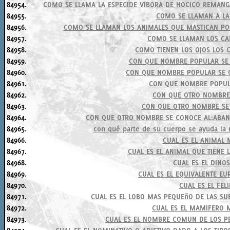
84954.
COMO SE LLAMA LA ESPECIDE VIBORA DE HOCICO REMAN
84955.
COMO SE LLAMAN A LA
84956.
COMO SE LLAMAN LOS ANIMALES QUE MASTICAN PO
84957.
COMO SE LLAMAN LOS CA
84958.
COMO TIENEN LOS OJOS LOS 
84959.
CON QUE NOMBRE POPULAR SE
84960.
CON QUE NOMBRE POPULAR SE C
84961.
CON QUE NOMBRE POPUL
84962.
CON QUE OTRO NOMBRE
84963.
CON QUE OTRO NOMBRE SE
84964.
CON QUE OTRO NOMBRE SE CONOCE AL:ABAN
84965.
con qué parte de su cuerpo se ayuda la 
84966.
CUAL ES EL ANIMAL
84967.
CUAL ES EL ANIMAL QUE TIENE 
84968.
CUAL ES EL DINO
84969.
CUAL ES EL EQUIVALENTE E
84970.
CUAL ES EL FE
84971.
CUAL ES EL LOBO MAS PEQUEñO DE LAS SU
84972.
CUAL ES EL MAMIFERO
84973.
CUAL ES EL NOMBRE COMUN DE LOS PE