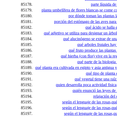
85178.
parte líquida de
85179.
planta umbelífera de flores blancas,se come c
85180.
por dónde toman las plantas l
85181.
porción del estómago de las aves para t
85182.
qué ácido se halla e
85183.
qué adjetivo se utiliza para designar un árb
85184.
qué alucinógeno se extrae de un
85185.
qué arboles frutales ha
85186.
qué fruto produce las plantas
85187.
qué hierba (con flor) vive en la re
85188.
qué parte de la biologia 
85189.
qué planta era cultivada en egipto y asia antigua 
85190.
qué tipo de planta
85191.
qué vegetal tiene una raíz
85192.
quien desarrolla poca actividad fisica
85193.
quién enunció las leyes de 
85194.
relajación del
85195.
según el lenguaje de las rosas,qué
85196.
según el lenguaje de las rosas,qué
85197.
según el lenguaje de las rosas,qu