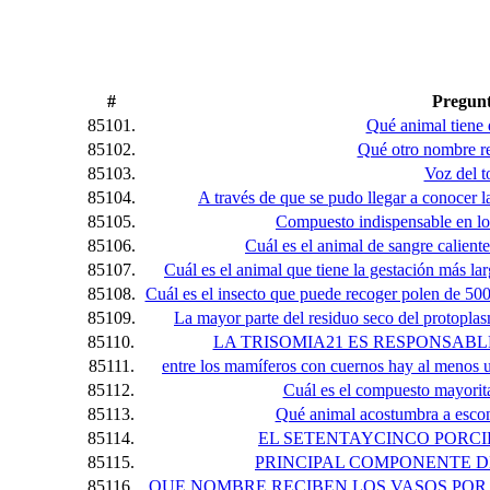
#
Pregun
85101.
Qué animal tiene 
85102.
Qué otro nombre re
85103.
Voz del t
85104.
A través de que se pudo llegar a conocer l
85105.
Compuesto indispensable en los
85106.
Cuál es el animal de sangre calien
85107.
Cuál es el animal que tiene la gestación más 
85108.
Cuál es el insecto que puede recoger polen de 500
85109.
La mayor parte del residuo seco del protoplasm
85110.
LA TRISOMIA21 ES RESPONSAB
85111.
entre los mamíferos con cuernos hay al menos u
85112.
Cuál es el compuesto mayorit
85113.
Qué animal acostumbra a escond
85114.
EL SETENTAYCINCO PORCI
85115.
PRINCIPAL COMPONENTE D
85116.
QUE NOMBRE RECIBEN LOS VASOS POR