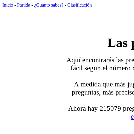
Inicio
-
Partida
-
¿Cuánto sabes?
-
Clasificación
Las 
Aquí encontrarás las pre
fácil segun el número 
A medida que más jug
preguntas, más preciso
Ahora hay 215079 pregu
e