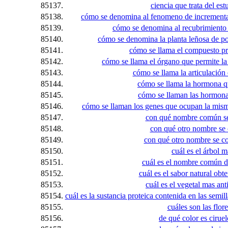
85137.
ciencia que trata del est
85138.
cómo se denomina al fenomeno de incrementar
85139.
cómo se denomina al recubrimiento 
85140.
cómo se denomina la planta leñosa de po
85141.
cómo se llama el compuesto pr
85142.
cómo se llama el órgano que permite la
85143.
cómo se llama la articulación e
85144.
cómo se llama la hormona qu
85145.
cómo se llaman las hormona
85146.
cómo se llaman los genes que ocupan la mi
85147.
con qué nombre común se
85148.
con qué otro nombre se 
85149.
con qué otro nombre se co
85150.
cuál es el árbol 
85151.
cuál es el nombre común d
85152.
cuál es el sabor natural obt
85153.
cuál es el vegetal mas an
85154.
cuál es la sustancia proteica contenida en las semil
85155.
cuáles son las flo
85156.
de qué color es ciruel