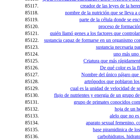
85117.
creador de las leyes de la her
85118.
nombre de la nutrición que se lleva a
85119.
parte de la célula donde se e
85120.
proceso de formación
85121.
quién llamó genes a los factores que controlan 
85122.
sustancia capaz de formarse en un organismo com
85123.
sustancia necesaria par
85124.
uno más uno 
85125.
Criatura que más rápidament
85126.
De qué color es la fl
85127.
Nombre del único pájaro que 
85128.
artrópodos que poblaron los
85129.
cual es la unidad de velocidad de s
85130.
flujo de nutrientes y energia de un grupo d
85131.
grupo de primates conocidos co
85132.
hoja de un h
85133.
alelo que no es
85134.
aparato sexual femenino. co
85135.
base piramidinica de lo
85136.
carbohidratos. hidrato