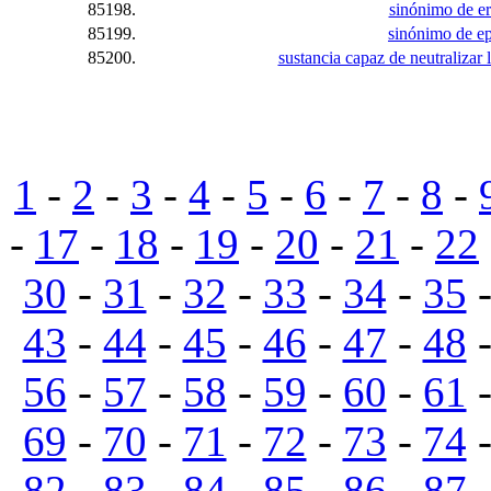
85198.
sinónimo de eri
85199.
sinónimo de ep
85200.
sustancia capaz de neutralizar 
1
-
2
-
3
-
4
-
5
-
6
-
7
-
8
-
-
17
-
18
-
19
-
20
-
21
-
22
30
-
31
-
32
-
33
-
34
-
35
43
-
44
-
45
-
46
-
47
-
48
56
-
57
-
58
-
59
-
60
-
61
69
-
70
-
71
-
72
-
73
-
74
82
-
83
-
84
-
85
-
86
-
87