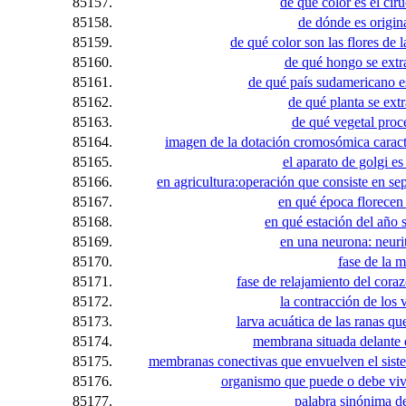
85157.
de qué color es el ciru
85158.
de dónde es origin
85159.
de qué color son las flores de 
85160.
de qué hongo se extra
85161.
de qué país sudamericano es
85162.
de qué planta se extr
85163.
de qué vegetal proce
85164.
imagen de la dotación cromosómica caract
85165.
el aparato de golgi es
85166.
en agricultura:operación que consiste en se
85167.
en qué época florecen
85168.
en qué estación del año s
85169.
en una neurona: neurit
85170.
fase de la m
85171.
fase de relajamiento del coraz
85172.
la contracción de los v
85173.
larva acuática de las ranas qu
85174.
membrana situada delante de
85175.
membranas conectivas que envuelven el siste
85176.
organismo que puede o debe viv
85177.
palabra sinónima de