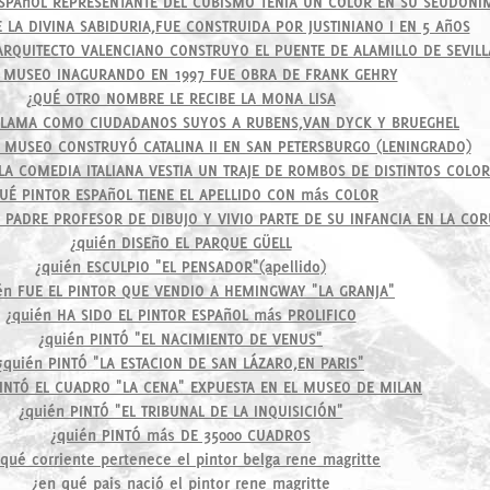
SPAñOL REPRESENTANTE DEL CUBISMO TENIA UN COLOR EN SU SEUDÓNI
E LA DIVINA SABIDURIA,FUE CONSTRUIDA POR JUSTINIANO I EN 5 AñOS
ARQUITECTO VALENCIANO CONSTRUYO EL PUENTE DE ALAMILLO DE SEVILL
 MUSEO INAGURANDO EN 1997 FUE OBRA DE FRANK GEHRY
¿QUÉ OTRO NOMBRE LE RECIBE LA MONA LISA
CLAMA COMO CIUDADANOS SUYOS A RUBENS,VAN DYCK Y BRUEGHEL
 MUSEO CONSTRUYÓ CATALINA II EN SAN PETERSBURGO (LENINGRADO)
LA COMEDIA ITALIANA VESTIA UN TRAJE DE ROMBOS DE DISTINTOS COLOR
UÉ PINTOR ESPAñOL TIENE EL APELLIDO CON más COLOR
 PADRE PROFESOR DE DIBUJO Y VIVIO PARTE DE SU INFANCIA EN LA CO
¿quién DISEñO EL PARQUE GÜELL
¿quién ESCULPIO "EL PENSADOR"(apellido)
én FUE EL PINTOR QUE VENDIO A HEMINGWAY "LA GRANJA"
¿quién HA SIDO EL PINTOR ESPAñOL más PROLIFICO
¿quién PINTÓ "EL NACIMIENTO DE VENUS"
¿quién PINTÓ "LA ESTACION DE SAN LÁZARO,EN PARIS"
PINTÓ EL CUADRO "LA CENA" EXPUESTA EN EL MUSEO DE MILAN
¿quién PINTÓ "EL TRIBUNAL DE LA INQUISICIÓN"
¿quién PINTÓ más DE 35000 CUADROS
 qué corriente pertenece el pintor belga rene magritte
¿en qué pais nació el pintor rene magritte