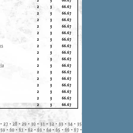
2
3
66.67
2
3
66.67
2
3
66.67
2
3
66.67
2
3
66.67
2
3
66.67
os
2
3
66.67
2
3
66.67
2
3
66.67
la
2
3
66.67
2
3
66.67
2
3
66.67
2
3
66.67
2
3
66.67
2
3
66.67
2
3
66.67
-
27
-
28
-
29
-
30
-
31
-
32
-
33
-
34
-
35
-
59
-
60
-
61
-
62
-
63
-
64
-
65
-
66
-
67
-