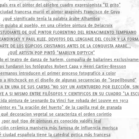
aís era el pintor del célebre cuadro expresionista "El grito"
ciudad francesa murió el pintor aragonés Francisco de Goya
¿qué significado tenía la palabra árabe Alhambra
én guiaba al pueblo, en una célebre pintura de Delacroix
 ESTUDIANTE DE QUÉ PINTOR FLORENTINO DEL RENACIMIENTO TEMPRANO
 KANDINSKY Y PAUL KLEE, DEVOTOS DEL LENGUAJE DEL COLOR Y LA FORMA
RTE DE LOS EGIPCIOS CRISTIANOS ANTES DE LA CONQUISTA ARABE...
¿QUÉ ARTISTA POP PINTÓ "MARILYN DIPTYCH"
do el teatro de danza de harlem, compañia de bailarines exclusivame
os fundaron los fotógrafos Robert Capa y Henri Cartier-Bresson
ermanos introducen el primer proceso fotografico a color
o a Hitchcock en el diseño de algunas secuencias de "Sepellbound"
A EN UNA DE SUS CARTAS "NO SOY UN AVENTURERO POR ELECCIÓN, SIN
YE A SI MISMO ENTRE FILÓSOFOS Y CIENTIFICOS EN SU CUADRO "LA ESC
ida pintura de Leonardo Da Vinci fue robada del Louvre en 1912
intor es "la oración del huerto" de la capilla real de granada
 qué decoracion vegetal se caracteriza el orden corintio
¿por qué tipo de pinturas es conocido valdés leal
ción cerámica manisera más famosa de influencia morisca
é ciudad española tiene la catedral gotica más francesa