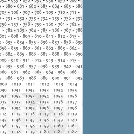
9
-
680
-
681
-
682
-
683
-
684
-
685
-
686
705
-
706
-
707
-
708
-
709
-
710
-
711
-
0
-
731
-
732
-
733
-
734
-
735
-
736
-
737
756
-
757
-
758
-
759
-
760
-
761
-
762
-
1
-
782
-
783
-
784
-
785
-
786
-
787
-
788
807
-
808
-
809
-
810
-
811
-
812
-
813
-
2
-
833
-
834
-
835
-
836
-
837
-
838
-
839
858
-
859
-
860
-
861
-
862
-
863
-
864
-
3
-
884
-
885
-
886
-
887
-
888
-
889
-
890
909
-
910
-
911
-
912
-
913
-
914
-
915
-
4
-
935
-
936
-
937
-
938
-
939
-
940
-
941
960
-
961
-
962
-
963
-
964
-
965
-
966
-
5
-
986
-
987
-
988
-
989
-
990
-
991
-
992
009
-
1010
-
1011
-
1012
-
1013
-
1014
-
030
-
1031
-
1032
-
1033
-
1034
-
1035
-
051
-
1052
-
1053
-
1054
-
1055
-
1056
-
072
-
1073
-
1074
-
1075
-
1076
-
1077
-
093
-
1094
-
1095
-
1096
-
1097
-
1098
-
114
-
1115
-
1116
-
1117
-
1118
-
1119
-
135
-
1136
-
1137
-
1138
-
1139
-
1140
-
156
-
1157
-
1158
-
1159
-
1160
-
1161
-
177
-
1178
-
1179
-
1180
-
1181
-
1182
-