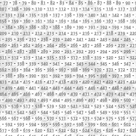
-
77
-
78
-
79
-
80
-
81
-
82
-
83
-
84
-
85
-
86
-
87
-
88
-
89
-
90
-
107
-
108
-
109
-
110
-
111
-
112
-
113
-
114
-
115
-
116
-
117
-
11
2
-
133
-
134
-
135
-
136
-
137
-
138
-
139
-
140
-
141
-
142
-
143
-
158
-
159
-
160
-
161
-
162
-
163
-
164
-
165
-
166
-
167
-
168
-
16
3
-
184
-
185
-
186
-
187
-
188
-
189
-
190
-
191
-
192
-
193
-
194
-
209
-
210
-
211
-
212
-
213
-
214
-
215
-
216
-
217
-
218
-
219
-
22
4
-
235
-
236
-
237
-
238
-
239
-
240
-
241
-
242
-
243
-
244
-
245
-
260
-
261
-
262
-
263
-
264
-
265
-
266
-
267
-
268
-
269
-
270
-
27
5
-
286
-
287
-
288
-
289
-
290
-
291
-
292
-
293
-
294
-
295
-
296
-
311
-
312
-
313
-
314
-
315
-
316
-
317
-
318
-
319
-
320
-
321
-
32
6
-
337
-
338
-
339
-
340
-
341
-
342
-
343
-
344
-
345
-
346
-
347
-
362
-
363
-
364
-
365
-
366
-
367
-
368
-
369
-
370
-
371
-
372
-
37
7
-
388
-
389
-
390
-
391
-
392
-
393
-
394
-
395
-
396
-
397
-
398
-
413
-
414
-
415
-
416
-
417
-
418
-
419
-
420
-
421
-
422
-
423
-
42
8
-
439
-
440
-
441
-
442
-
443
-
444
-
445
-
446
-
447
-
448
-
449
-
464
-
465
-
466
-
467
-
468
-
469
-
470
-
471
-
472
-
473
-
474
-
47
9
-
490
-
491
-
492
-
493
-
494
-
495
-
496
-
497
-
498
-
499
-
500
-
515
-
516
-
517
-
518
-
519
-
520
-
521
-
522
-
523
-
524
-
525
-
52
0
-
541
-
542
-
543
-
544
-
545
-
546
-
547
-
548
-
549
-
550
-
551
-
566
-
567
-
568
-
569
-
570
-
571
-
572
-
573
-
574
-
575
-
576
-
57
1
-
592
-
593
-
594
-
595
-
596
-
597
-
598
-
599
-
600
-
601
-
602
-
617
-
618
-
619
-
620
-
621
-
622
-
623
-
624
-
625
-
626
-
627
-
62
2
-
643
-
644
-
645
-
646
-
647
-
648
-
649
-
650
-
651
-
652
-
653
-