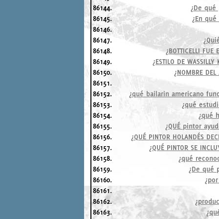
86144.
¿De qué p
86145.
¿En qué 
86146.
86147.
¿Qui
86148.
¿BOTTICELLI FUE
86149.
¿ESTILO DE WASSILLY
86150.
¿NOMBRE DEL A
86151.
86152.
¿qué bailarin americano fun
86153.
¿qué estudi
86154.
¿qué h
86155.
¿QUÉ pintor ayud
86156.
¿QUÉ PINTOR HOLANDÉS DECI
86157.
¿QUÉ PINTOR SE INCLU
86158.
¿qué reconoc
86159.
¿De qué p
86160.
¿por
86161.
86162.
¿produc
86163.
¿qu