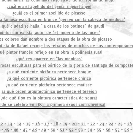
¿cuál era el apellido del genial miguel ángel
¿cuál es el primer apellido de picasso
la famosa escultura en bronce "perseo con la cabeza de medusa"
 qué ciudad se halla "la casa de los botines" de gaudí
pintor surrealista, autor de "el imperio de las luces"
os colores dan nombre a dos etapas de la obra de picasso
ntista de Rafael recoge los retratos de muchos de sus contemporane
ué pintor francés reflejo en su obra la polinesia rural
¿qué rey aparece en "las meninas"
rosas esculturas para el pórtico de la gloria de santiago de composte
¿a qué corriente pictórica pertenece braque
¿a qué corriente pictórica pertenece chirico
¿a qué corriente pictórica pertenece matisse
¿a qué orden arquitectónico pertenece el teseion
¿de qué tipo es la pintura caracteristica de seurat
nde se celebro en 1851 la primera exposicion universal
12
-
13
-
14
-
15
-
16
-
17
-
18
-
19
-
20
-
21
-
22
-
23
-
24
-
25
-
26
-
45
-
46
-
47
-
48
-
49
-
50
-
51
-
52
-
53
-
54
-
55
-
56
-
57
-
58