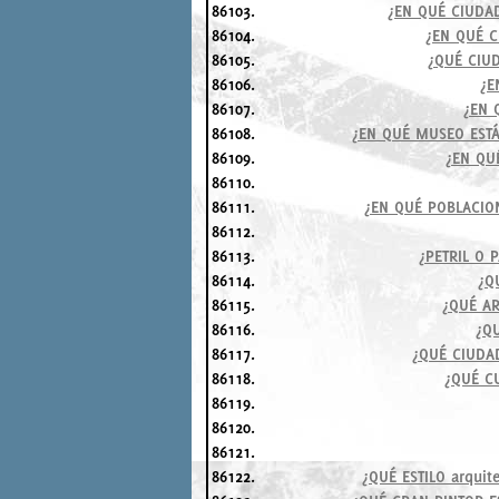
86103.
¿EN QUÉ CIUDAD
86104.
¿EN QUÉ C
86105.
¿QUÉ CIU
86106.
¿E
86107.
¿EN 
86108.
¿EN QUÉ MUSEO ESTÁ
86109.
¿EN QU
86110.
86111.
¿EN QUÉ POBLACIO
86112.
86113.
¿PETRIL O 
86114.
¿Q
86115.
¿QUÉ AR
86116.
¿Q
86117.
¿QUÉ CIUDAD
86118.
¿QUÉ C
86119.
86120.
86121.
86122.
¿QUÉ ESTILO arqui