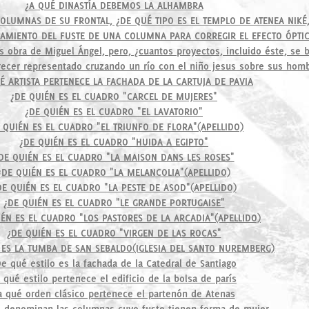
¿A QUÉ DINASTÍA DEBEMOS LA ALHAMBRA
LUMNAS DE SU FRONTAL, ¿DE QUÉ TIPO ES EL TEMPLO DE ATENEA NIKÉ,
MIENTO DEL FUSTE DE UNA COLUMNA PARA CORREGIR EL EFECTO ÓPTI
s obra de Miguel Ángel, pero, ¿cuantos proyectos, incluido éste, se b
recer representado cruzando un río con el niño jesus sobre sus hom
É ARTISTA PERTENECE LA FACHADA DE LA CARTUJA DE PAVIA
¿DE QUIÉN ES EL CUADRO "CARCEL DE MUJERES"
¿DE QUIÉN ES EL CUADRO "EL LAVATORIO"
 QUIÉN ES EL CUADRO "EL TRIUNFO DE FLORA"(APELLIDO)
¿DE QUIÉN ES EL CUADRO "HUIDA A EGIPTO"
DE QUIÉN ES EL CUADRO "LA MAISON DANS LES ROSES"
¿DE QUIÉN ES EL CUADRO "LA MELANCOLIA"(APELLIDO)
DE QUIÉN ES EL CUADRO "LA PESTE DE ASOD"(APELLIDO)
¿DE QUIÉN ES EL CUADRO "LE GRANDE PORTUGAISE"
IÉN ES EL CUADRO "LOS PASTORES DE LA ARCADIA"(APELLIDO)
¿DE QUIÉN ES EL CUADRO "VIRGEN DE LAS ROCAS"
 ES LA TUMBA DE SAN SEBALDO(IGLESIA DEL SANTO NUREMBERG)
e qué estilo es la fachada de la Catedral de Santiago
 qué estilo pertenece el edificio de la bolsa de parís
a qué orden clásico pertenece el partenón de Atenas
 denominan las columnas cuyo fuste tienen forma de mujer