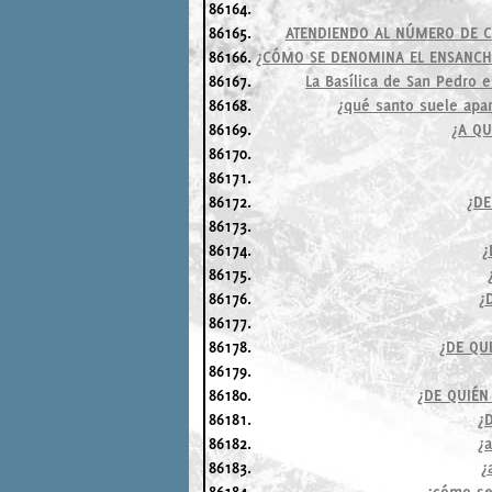
86164.
86165.
ATENDIENDO AL NÚMERO DE CO
86166.
¿CÓMO SE DENOMINA EL ENSANCHA
86167.
La Basílica de San Pedro e
86168.
¿qué santo suele apa
86169.
¿A QU
86170.
86171.
86172.
¿DE
86173.
86174.
¿
86175.
86176.
¿
86177.
86178.
¿DE QU
86179.
86180.
¿DE QUIÉN
86181.
¿D
86182.
¿a
86183.
¿
86184.
¿cómo se