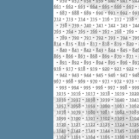
661
-
662
-
663
-
664
-
665
-
666
-
667
-
-
687
-
688
-
689
-
690
-
691
-
692
-
69
712
-
713
-
714
-
715
-
716
-
717
-
718
-
-
738
-
739
-
740
-
741
-
742
-
743
-
74
763
-
764
-
765
-
766
-
767
-
768
-
769
-
-
789
-
790
-
791
-
792
-
793
-
794
-
79
814
-
815
-
816
-
817
-
818
-
819
-
820
-
-
840
-
841
-
842
-
843
-
844
-
845
-
84
865
-
866
-
867
-
868
-
869
-
870
-
871
-
-
891
-
892
-
893
-
894
-
895
-
896
-
89
916
-
917
-
918
-
919
-
920
-
921
-
922
-
-
942
-
943
-
944
-
945
-
946
-
947
-
94
967
-
968
-
969
-
970
-
971
-
972
-
973
-
-
993
-
994
-
995
-
996
-
997
-
998
-
99
1015
-
1016
-
1017
-
1018
-
1019
-
1020
1036
-
1037
-
1038
-
1039
-
1040
-
1041
1057
-
1058
-
1059
-
1060
-
1061
-
1062
1078
-
1079
-
1080
-
1081
-
1082
-
1083
1099
-
1100
-
1101
-
1102
-
1103
-
1104
1120
-
1121
-
1122
-
1123
-
1124
-
1125
1141
-
1142
-
1143
-
1144
-
1145
-
1146
1162
-
1163
-
1164
-
1165
-
1166
-
1167