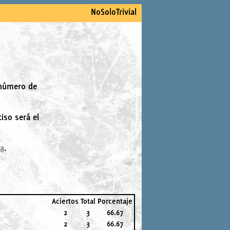
NoSoloTrivial
 número de
iso será el
la
.
Aciertos
Total
Porcentaje
2
3
66.67
2
3
66.67