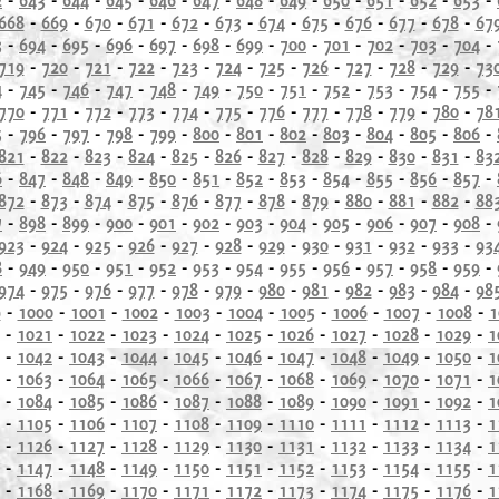
668
-
669
-
670
-
671
-
672
-
673
-
674
-
675
-
676
-
677
-
678
-
67
3
-
694
-
695
-
696
-
697
-
698
-
699
-
700
-
701
-
702
-
703
-
704
-
719
-
720
-
721
-
722
-
723
-
724
-
725
-
726
-
727
-
728
-
729
-
73
4
-
745
-
746
-
747
-
748
-
749
-
750
-
751
-
752
-
753
-
754
-
755
-
770
-
771
-
772
-
773
-
774
-
775
-
776
-
777
-
778
-
779
-
780
-
78
5
-
796
-
797
-
798
-
799
-
800
-
801
-
802
-
803
-
804
-
805
-
806
-
821
-
822
-
823
-
824
-
825
-
826
-
827
-
828
-
829
-
830
-
831
-
83
6
-
847
-
848
-
849
-
850
-
851
-
852
-
853
-
854
-
855
-
856
-
857
-
872
-
873
-
874
-
875
-
876
-
877
-
878
-
879
-
880
-
881
-
882
-
88
7
-
898
-
899
-
900
-
901
-
902
-
903
-
904
-
905
-
906
-
907
-
908
-
923
-
924
-
925
-
926
-
927
-
928
-
929
-
930
-
931
-
932
-
933
-
93
8
-
949
-
950
-
951
-
952
-
953
-
954
-
955
-
956
-
957
-
958
-
959
-
974
-
975
-
976
-
977
-
978
-
979
-
980
-
981
-
982
-
983
-
984
-
98
9
-
1000
-
1001
-
1002
-
1003
-
1004
-
1005
-
1006
-
1007
-
1008
-
1
-
1021
-
1022
-
1023
-
1024
-
1025
-
1026
-
1027
-
1028
-
1029
-
1
-
1042
-
1043
-
1044
-
1045
-
1046
-
1047
-
1048
-
1049
-
1050
-
1
-
1063
-
1064
-
1065
-
1066
-
1067
-
1068
-
1069
-
1070
-
1071
-
1
-
1084
-
1085
-
1086
-
1087
-
1088
-
1089
-
1090
-
1091
-
1092
-
1
-
1105
-
1106
-
1107
-
1108
-
1109
-
1110
-
1111
-
1112
-
1113
-
1
-
1126
-
1127
-
1128
-
1129
-
1130
-
1131
-
1132
-
1133
-
1134
-
1
-
1147
-
1148
-
1149
-
1150
-
1151
-
1152
-
1153
-
1154
-
1155
-
1
-
1168
-
1169
-
1170
-
1171
-
1172
-
1173
-
1174
-
1175
-
1176
-
1