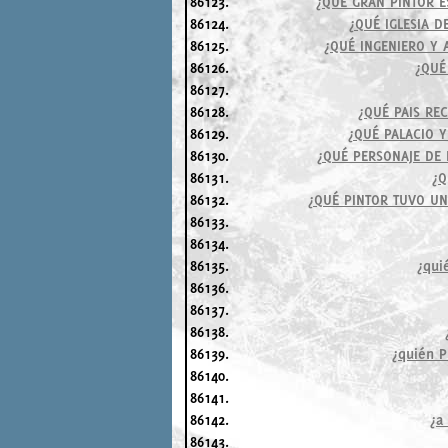
86123.
¿QUÉ GRAN PINTOR E
86124.
¿QUÉ IGLESIA D
86125.
¿QUÉ INGENIERO Y 
86126.
¿QUÉ
86127.
86128.
¿QUÉ PAIS RE
86129.
¿QUÉ PALACIO Y
86130.
¿QUÉ PERSONAJE DE 
86131.
¿Q
86132.
¿QUÉ PINTOR TUVO UN
86133.
86134.
86135.
¿qui
86136.
86137.
86138.
86139.
¿quién 
86140.
86141.
86142.
¿a
86143.