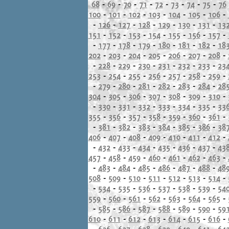
68
-
69
-
70
-
71
-
72
-
73
-
74
-
75
-
76
100
-
101
-
102
-
103
-
104
-
105
-
106
-
-
126
-
127
-
128
-
129
-
130
-
131
-
13
151
-
152
-
153
-
154
-
155
-
156
-
157
-
-
177
-
178
-
179
-
180
-
181
-
182
-
18
202
-
203
-
204
-
205
-
206
-
207
-
208
-
-
228
-
229
-
230
-
231
-
232
-
233
-
23
253
-
254
-
255
-
256
-
257
-
258
-
259
-
-
279
-
280
-
281
-
282
-
283
-
284
-
28
304
-
305
-
306
-
307
-
308
-
309
-
310
-
-
330
-
331
-
332
-
333
-
334
-
335
-
33
355
-
356
-
357
-
358
-
359
-
360
-
361
-
-
381
-
382
-
383
-
384
-
385
-
386
-
38
406
-
407
-
408
-
409
-
410
-
411
-
412
-
-
432
-
433
-
434
-
435
-
436
-
437
-
43
457
-
458
-
459
-
460
-
461
-
462
-
463
-
-
483
-
484
-
485
-
486
-
487
-
488
-
48
508
-
509
-
510
-
511
-
512
-
513
-
514
-
-
534
-
535
-
536
-
537
-
538
-
539
-
54
559
-
560
-
561
-
562
-
563
-
564
-
565
-
-
585
-
586
-
587
-
588
-
589
-
590
-
59
610
-
611
-
612
-
613
-
614
-
615
-
616
-
-
636
-
637
-
638
-
639
-
640
-
641
-
64