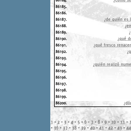
86185.
86186.
86187.
¿de quién es 
86188.
¿en
86189.
¿
86190.
¿qué d
86191.
¿qué fresco renace
86192.
¿q
86193.
86194.
¿quién realizó nume
86195.
86196.
86197.
86198.
86199.
86200.
¿dó
1
-
2
-
3
-
4
-
5
-
6
-
7
-
8
-
9
-
10
-
11
-
-
36
-
37
-
38
-
39
-
40
-
41
-
42
-
43
-
44