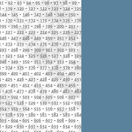
91
-
92
-
93
-
94
-
95
-
96
-
97
-
98
-
99
-
8
-
119
-
120
-
121
-
122
-
123
-
124
-
125
144
-
145
-
146
-
147
-
148
-
149
-
150
-
9
-
170
-
171
-
172
-
173
-
174
-
175
-
176
195
-
196
-
197
-
198
-
199
-
200
-
201
-
0
-
221
-
222
-
223
-
224
-
225
-
226
-
227
246
-
247
-
248
-
249
-
250
-
251
-
252
-
1
-
272
-
273
-
274
-
275
-
276
-
277
-
278
297
-
298
-
299
-
300
-
301
-
302
-
303
-
2
-
323
-
324
-
325
-
326
-
327
-
328
-
329
348
-
349
-
350
-
351
-
352
-
353
-
354
-
3
-
374
-
375
-
376
-
377
-
378
-
379
-
380
399
-
400
-
401
-
402
-
403
-
404
-
405
-
4
-
425
-
426
-
427
-
428
-
429
-
430
-
431
450
-
451
-
452
-
453
-
454
-
455
-
456
-
5
-
476
-
477
-
478
-
479
-
480
-
481
-
482
501
-
502
-
503
-
504
-
505
-
506
-
507
-
6
-
527
-
528
-
529
-
530
-
531
-
532
-
533
552
-
553
-
554
-
555
-
556
-
557
-
558
-
7
-
578
-
579
-
580
-
581
-
582
-
583
-
584
603
-
604
-
605
-
606
-
607
-
608
-
609
-
8
-
629
-
630
-
631
-
632
-
633
-
634
-
635
654
-
655
-
656
-
657
-
658
-
659
-
660
-