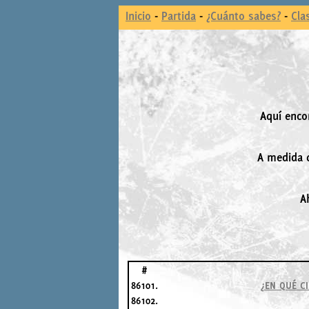
Inicio
-
Partida
-
¿Cuánto sabes?
-
Cla
Aquí enco
A medida q
A
#
86101.
¿EN QUÉ C
86102.