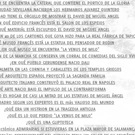
 SE ENCUENTRA LA CATERAL QUE CONTIENE EL PORTICO DE LA GLORIA
IUDAD SEVILLANA NACIERON LOS HERMANOS ALVAREZ QUINTERO
DAD TIENE EL ORGULLO DE MOSTRAR EL DAVID DE MIGUEL ANGEL
N QUÉ EDIFICIO FRANCÉS ESTÁ EL SALON DE LOS ESPEJOS
QUÉ MATERIÁL ESTÁ ESCULPIDO EL DAVID DE MIGUEL ANGEL
N 40 DE LOS CARTONES QUE GOYA HIZO PARA LA REAL FÁBRICA DE TAPI
É MUSEO FRANCÉS ESTÁ LA ESTATUA DEL PENSADOR DE RODIN
¿EN QUÉ MUSEO SE ENCUENTRA "LA VENUS DE MILO"
N DE LA MANCHA SE CONSERVA UN CORRAL DE COMEDIAS DEL SIGLO XVI
¿EN QUÉ PUEBLO GERUNDENSE NACIO DALI
PALMETA EN LAS CORNISA Y CABALLETES DE LOS TEMPLOS GRIEGOS
UÉ ARQUITECTO ESPAñOL PROYECTÓ LA SAGRADA FAMILIA
QUITECTO ITALIANO CONSTRUYÓ EL PALACIO REAL EN NAPOLES
UÉ ARTE NACIO BAJO EL IMPULSO DE LA CONTRAREFORMA
 ES HOGAR DE CASI LA MITAD DE LAS ESTATUAS DE MIGUEL ÁNGEL
UADRO SEGUN LOS EXPERTOS ES EL más VALIOSO DEL MUNDO
¿QUÉ ERA UN HISTRION EN LA TRAGEDIA ANTIGUA
¿QUÉ ES LO QUE PERDIO "LA VENUS DE MILO"
¿QUÉ ES UNA GLIPTOTECA
tectónico ADMIRARIAS SI ESTUVIERAS EN LA PLAZA MAYOR DE SALAMANC