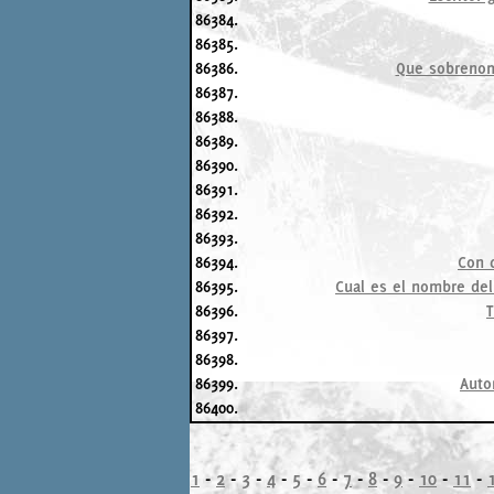
86384.
86385.
86386.
Que sobrenomb
86387.
86388.
86389.
86390.
86391.
86392.
86393.
86394.
Con 
86395.
Cual es el nombre del
86396.
T
86397.
86398.
86399.
Auto
86400.
1
-
2
-
3
-
4
-
5
-
6
-
7
-
8
-
9
-
10
-
11
-