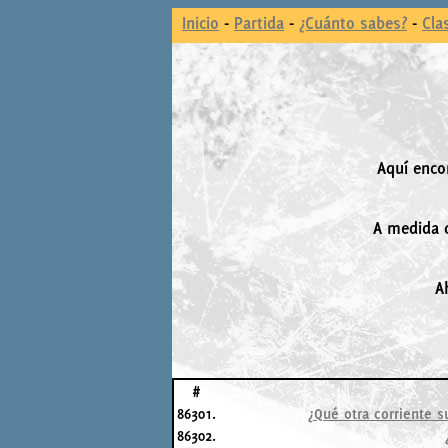
Inicio
-
Partida
-
¿Cuánto sabes?
-
Cla
Aquí enco
A medida q
A
#
86301.
¿Qué otra corriente su
86302.