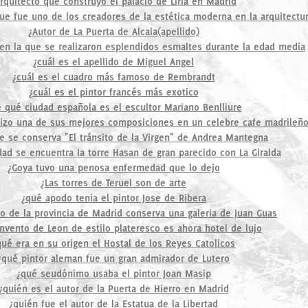
rquitecto que construyó el palacio de Liria en Madrid
ue fue uno de los creadores de la estética moderna en la arquitectu
¿Autor de La Puerta de Alcala(apellido)
 en la que se realizaron esplendidos esmaltes durante la edad media
¿cuál es el apellido de Miguel Angel
¿cuál es el cuadro más famoso de Rembrandt
¿cuál es el pintor francés más exotico
 qué ciudad española es el escultor Mariano Benlliure
 hizo una de sus mejores composiciones en un celebre cafe madrileñ
e se conserva "El tránsito de la Virgen" de Andrea Mantegna
dad se encuentra la torre Hasan de gran parecido con La Giralda
¿Goya tuvo una penosa enfermedad que lo dejo
¿Las torres de Teruel son de arte
¿qué apodo tenia el pintor Jose de Ribera
lo de la provincia de Madrid conserva una galeria de Juan Guas
nvento de Leon de estilo plateresco es ahora hotel de lujo
qué era en su origen el Hostal de los Reyes Catolicos
¿qué pintor aleman fue un gran admirador de Lutero
¿qué seudónimo usaba el pintor Joan Masip
¿quién es el autor de la Puerta de Hierro en Madrid
¿quién fue el autor de la Estatua de la Libertad