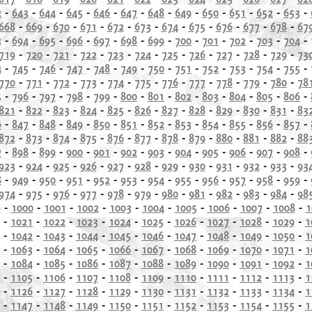
2
-
643
-
644
-
645
-
646
-
647
-
648
-
649
-
650
-
651
-
652
-
653
-
668
-
669
-
670
-
671
-
672
-
673
-
674
-
675
-
676
-
677
-
678
-
67
3
-
694
-
695
-
696
-
697
-
698
-
699
-
700
-
701
-
702
-
703
-
704
-
719
-
720
-
721
-
722
-
723
-
724
-
725
-
726
-
727
-
728
-
729
-
73
4
-
745
-
746
-
747
-
748
-
749
-
750
-
751
-
752
-
753
-
754
-
755
-
770
-
771
-
772
-
773
-
774
-
775
-
776
-
777
-
778
-
779
-
780
-
78
5
-
796
-
797
-
798
-
799
-
800
-
801
-
802
-
803
-
804
-
805
-
806
-
821
-
822
-
823
-
824
-
825
-
826
-
827
-
828
-
829
-
830
-
831
-
83
6
-
847
-
848
-
849
-
850
-
851
-
852
-
853
-
854
-
855
-
856
-
857
-
872
-
873
-
874
-
875
-
876
-
877
-
878
-
879
-
880
-
881
-
882
-
88
7
-
898
-
899
-
900
-
901
-
902
-
903
-
904
-
905
-
906
-
907
-
908
-
923
-
924
-
925
-
926
-
927
-
928
-
929
-
930
-
931
-
932
-
933
-
93
8
-
949
-
950
-
951
-
952
-
953
-
954
-
955
-
956
-
957
-
958
-
959
-
974
-
975
-
976
-
977
-
978
-
979
-
980
-
981
-
982
-
983
-
984
-
98
9
-
1000
-
1001
-
1002
-
1003
-
1004
-
1005
-
1006
-
1007
-
1008
-
1
-
1021
-
1022
-
1023
-
1024
-
1025
-
1026
-
1027
-
1028
-
1029
-
1
-
1042
-
1043
-
1044
-
1045
-
1046
-
1047
-
1048
-
1049
-
1050
-
1
-
1063
-
1064
-
1065
-
1066
-
1067
-
1068
-
1069
-
1070
-
1071
-
1
-
1084
-
1085
-
1086
-
1087
-
1088
-
1089
-
1090
-
1091
-
1092
-
1
-
1105
-
1106
-
1107
-
1108
-
1109
-
1110
-
1111
-
1112
-
1113
-
1
-
1126
-
1127
-
1128
-
1129
-
1130
-
1131
-
1132
-
1133
-
1134
-
1
-
1147
-
1148
-
1149
-
1150
-
1151
-
1152
-
1153
-
1154
-
1155
-
1