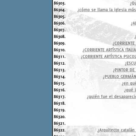
86303.
¿Qu
86304.
¿cómo se llama la iglesia má
86305.
86306.
¿A
86307.
86308.
86309.
¿CORRIENTE
86310.
¿CORRIENTE ARTÍSTICA ITA
86311.
¿CORRIENTE ARTÍSTICA PSIC
86312.
¿ESCU
86313.
¿PINTOR DE
86314.
¿PUEBLO GERMÁN
86315.
¿en qu
86316.
¿qué 
86317.
¿quién fue el desaparecid
86318.
86319.
86320.
86321.
86322.
¿Arquitecto catalán