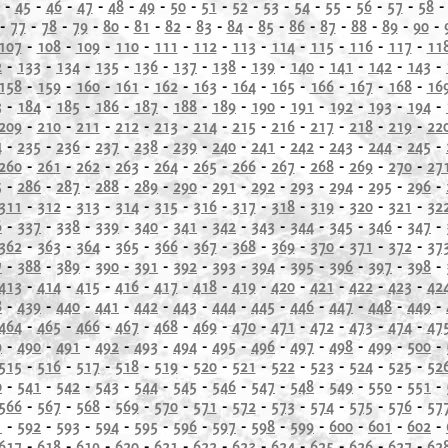
-
45
-
46
-
47
-
48
-
49
-
50
-
51
-
52
-
53
-
54
-
55
-
56
-
57
-
58
-
77
-
78
-
79
-
80
-
81
-
82
-
83
-
84
-
85
-
86
-
87
-
88
-
89
-
90
-
107
-
108
-
109
-
110
-
111
-
112
-
113
-
114
-
115
-
116
-
117
-
11
2
-
133
-
134
-
135
-
136
-
137
-
138
-
139
-
140
-
141
-
142
-
143
-
158
-
159
-
160
-
161
-
162
-
163
-
164
-
165
-
166
-
167
-
168
-
16
3
-
184
-
185
-
186
-
187
-
188
-
189
-
190
-
191
-
192
-
193
-
194
-
209
-
210
-
211
-
212
-
213
-
214
-
215
-
216
-
217
-
218
-
219
-
22
4
-
235
-
236
-
237
-
238
-
239
-
240
-
241
-
242
-
243
-
244
-
245
-
260
-
261
-
262
-
263
-
264
-
265
-
266
-
267
-
268
-
269
-
270
-
27
5
-
286
-
287
-
288
-
289
-
290
-
291
-
292
-
293
-
294
-
295
-
296
-
311
-
312
-
313
-
314
-
315
-
316
-
317
-
318
-
319
-
320
-
321
-
32
6
-
337
-
338
-
339
-
340
-
341
-
342
-
343
-
344
-
345
-
346
-
347
-
362
-
363
-
364
-
365
-
366
-
367
-
368
-
369
-
370
-
371
-
372
-
37
7
-
388
-
389
-
390
-
391
-
392
-
393
-
394
-
395
-
396
-
397
-
398
-
413
-
414
-
415
-
416
-
417
-
418
-
419
-
420
-
421
-
422
-
423
-
42
8
-
439
-
440
-
441
-
442
-
443
-
444
-
445
-
446
-
447
-
448
-
449
-
464
-
465
-
466
-
467
-
468
-
469
-
470
-
471
-
472
-
473
-
474
-
47
9
-
490
-
491
-
492
-
493
-
494
-
495
-
496
-
497
-
498
-
499
-
500
-
515
-
516
-
517
-
518
-
519
-
520
-
521
-
522
-
523
-
524
-
525
-
52
0
-
541
-
542
-
543
-
544
-
545
-
546
-
547
-
548
-
549
-
550
-
551
-
566
-
567
-
568
-
569
-
570
-
571
-
572
-
573
-
574
-
575
-
576
-
57
1
-
592
-
593
-
594
-
595
-
596
-
597
-
598
-
599
-
600
-
601
-
602
-
617
-
618
-
619
-
620
-
621
-
622
-
623
-
624
-
625
-
626
-
627
-
62