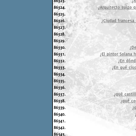
86323.
¿A
86324.
¿Arquitecto suizo q
86325.
86326.
¿Ciudad francesa
86327.
86328.
86329.
86330.
¿De
86331.
¿El pintor Solana
86332.
¿En dónd
86333.
¿En qué ciu
86334.
86335.
86336.
86337.
¿qué castil
86338.
¿qué co
86339.
¿
86340.
86341.
86342.
86343.