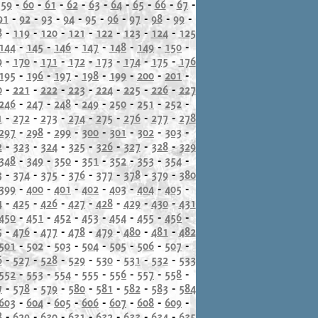
-
59
-
60
-
61
-
62
-
63
-
64
-
65
-
66
-
67
-
91
-
92
-
93
-
94
-
95
-
96
-
97
-
98
-
99
-
8
-
119
-
120
-
121
-
122
-
123
-
124
-
125
144
-
145
-
146
-
147
-
148
-
149
-
150
-
9
-
170
-
171
-
172
-
173
-
174
-
175
-
176
195
-
196
-
197
-
198
-
199
-
200
-
201
-
0
-
221
-
222
-
223
-
224
-
225
-
226
-
227
246
-
247
-
248
-
249
-
250
-
251
-
252
-
1
-
272
-
273
-
274
-
275
-
276
-
277
-
278
297
-
298
-
299
-
300
-
301
-
302
-
303
-
2
-
323
-
324
-
325
-
326
-
327
-
328
-
329
348
-
349
-
350
-
351
-
352
-
353
-
354
-
3
-
374
-
375
-
376
-
377
-
378
-
379
-
380
399
-
400
-
401
-
402
-
403
-
404
-
405
-
4
-
425
-
426
-
427
-
428
-
429
-
430
-
431
450
-
451
-
452
-
453
-
454
-
455
-
456
-
5
-
476
-
477
-
478
-
479
-
480
-
481
-
482
501
-
502
-
503
-
504
-
505
-
506
-
507
-
6
-
527
-
528
-
529
-
530
-
531
-
532
-
533
552
-
553
-
554
-
555
-
556
-
557
-
558
-
7
-
578
-
579
-
580
-
581
-
582
-
583
-
584
603
-
604
-
605
-
606
-
607
-
608
-
609
-
8
-
629
-
630
-
631
-
632
-
633
-
634
-
635