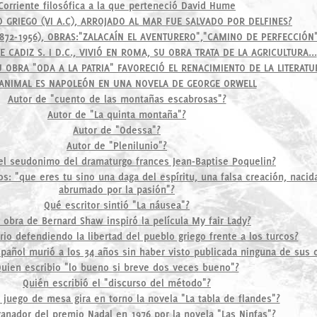
Corriente filosófica a la que perteneció David Hume
O GRIEGO (VI A.C), ARROJADO AL MAR FUE SALVADO POR DELFINES?
872-1956), OBRAS:"ZALACAÍN EL AVENTURERO","CAMINO DE PERFECCIÓN"
E CADIZ S. I D.C., VIVIÓ EN ROMA, SU OBRA TRATA DE LA AGRICULTURA...
SU OBRA "ODA A LA PATRIA" FAVORECIÓ EL RENACIMIENTO DE LA LITERATU
ANIMAL ES NAPOLEÓN EN UNA NOVELA DE GEORGE ORWELL
Autor de "cuento de las montañas escabrosas"?
Autor de "La quinta montaña"?
Autor de "Odessa"?
Autor de "Plenilunio"?
 el seudonimo del dramaturgo frances Jean-Baptise Poquelin?
: "que eres tu sino una daga del espíritu, una falsa creación, nacid
abrumado por la pasión"?
Qué escritor sintió "La náusea"?
 obra de Bernard Shaw inspiró la película My fair Lady?
io defendiendo la libertad del pueblo griego frente a los turcos?
pañol murió a los 34 años sin haber visto publicada ninguna de sus 
uien escribio "lo bueno si breve dos veces bueno"?
Quién escribió el "discurso del método"?
 juego de mesa gira en torno la novela "La tabla de flandes"?
ganador del premio Nadal en 1976 por la novela "Las Ninfas"?