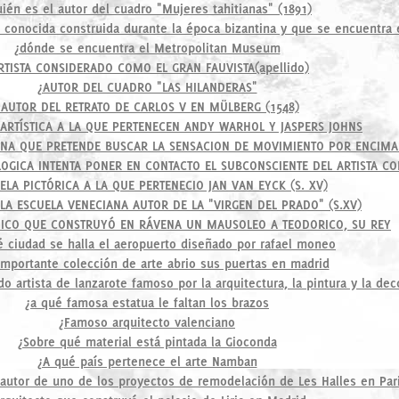
ién es el autor del cuadro "Mujeres tahitianas" (1891)
s conocida construida durante la época bizantina y que se encuentra
¿dónde se encuentra el Metropolitan Museum
RTISTA CONSIDERADO COMO EL GRAN FAUVISTA(apellido)
¿AUTOR DEL CUADRO "LAS HILANDERAS"
¿AUTOR DEL RETRATO DE CARLOS V EN MÜLBERG (1548)
 ARTÍSTICA A LA QUE PERTENECEN ANDY WARHOL Y JASPERS JOHNS
LIANA QUE PRETENDE BUSCAR LA SENSACION DE MOVIMIENTO POR ENCIM
OLOGICA INTENTA PONER EN CONTACTO EL SUBCONSCIENTE DEL ARTISTA C
ELA PICTÓRICA A LA QUE PERTENECIO JAN VAN EYCK (S. XV)
 LA ESCUELA VENECIANA AUTOR DE LA "VIRGEN DEL PRADO" (S.XV)
ICO QUE CONSTRUYÓ EN RÁVENA UN MAUSOLEO A TEODORICO, SU REY
é ciudad se halla el aeropuerto diseñado por rafael moneo
importante colección de arte abrio sus puertas en madrid
o artista de lanzarote famoso por la arquitectura, la pintura y la dec
¿a qué famosa estatua le faltan los brazos
¿Famoso arquitecto valenciano
¿Sobre qué material está pintada la Gioconda
¿A qué país pertenece el arte Namban
 autor de uno de los proyectos de remodelación de Les Halles en Par