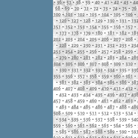
-
36
-
37
-
38
-
39
-
40
-
41
-
42
-
43
-
44
68
-
69
-
70
-
71
-
72
-
73
-
74
-
75
-
76
100
-
101
-
102
-
103
-
104
-
105
-
106
-
-
126
-
127
-
128
-
129
-
130
-
131
-
13
151
-
152
-
153
-
154
-
155
-
156
-
157
-
-
177
-
178
-
179
-
180
-
181
-
182
-
18
202
-
203
-
204
-
205
-
206
-
207
-
208
-
-
228
-
229
-
230
-
231
-
232
-
233
-
23
253
-
254
-
255
-
256
-
257
-
258
-
259
-
-
279
-
280
-
281
-
282
-
283
-
284
-
28
304
-
305
-
306
-
307
-
308
-
309
-
310
-
-
330
-
331
-
332
-
333
-
334
-
335
-
33
355
-
356
-
357
-
358
-
359
-
360
-
361
-
-
381
-
382
-
383
-
384
-
385
-
386
-
38
406
-
407
-
408
-
409
-
410
-
411
-
412
-
-
432
-
433
-
434
-
435
-
436
-
437
-
43
457
-
458
-
459
-
460
-
461
-
462
-
463
-
-
483
-
484
-
485
-
486
-
487
-
488
-
48
508
-
509
-
510
-
511
-
512
-
513
-
514
-
-
534
-
535
-
536
-
537
-
538
-
539
-
54
559
-
560
-
561
-
562
-
563
-
564
-
565
-
-
585
-
586
-
587
-
588
-
589
-
590
-
59
610
-
611
-
612
-
613
-
614
-
615
-
616
-