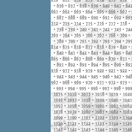
-
636
-
637
-
638
-
639
-
640
-
641
-
64
661
-
662
-
663
-
664
-
665
-
666
-
667
-
-
687
-
688
-
689
-
690
-
691
-
692
-
69
712
-
713
-
714
-
715
-
716
-
717
-
718
-
-
738
-
739
-
740
-
741
-
742
-
743
-
74
763
-
764
-
765
-
766
-
767
-
768
-
769
-
-
789
-
790
-
791
-
792
-
793
-
794
-
79
814
-
815
-
816
-
817
-
818
-
819
-
820
-
-
840
-
841
-
842
-
843
-
844
-
845
-
84
865
-
866
-
867
-
868
-
869
-
870
-
871
-
-
891
-
892
-
893
-
894
-
895
-
896
-
89
916
-
917
-
918
-
919
-
920
-
921
-
922
-
-
942
-
943
-
944
-
945
-
946
-
947
-
94
967
-
968
-
969
-
970
-
971
-
972
-
973
-
-
993
-
994
-
995
-
996
-
997
-
998
-
99
1015
-
1016
-
1017
-
1018
-
1019
-
1020
1036
-
1037
-
1038
-
1039
-
1040
-
1041
1057
-
1058
-
1059
-
1060
-
1061
-
1062
1078
-
1079
-
1080
-
1081
-
1082
-
1083
1099
-
1100
-
1101
-
1102
-
1103
-
1104
1120
-
1121
-
1122
-
1123
-
1124
-
1125
1141
-
1142
-
1143
-
1144
-
1145
-
1146