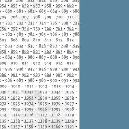
654
-
655
-
656
-
657
-
658
-
659
-
660
-
9
-
680
-
681
-
682
-
683
-
684
-
685
-
686
705
-
706
-
707
-
708
-
709
-
710
-
711
-
0
-
731
-
732
-
733
-
734
-
735
-
736
-
737
756
-
757
-
758
-
759
-
760
-
761
-
762
-
1
-
782
-
783
-
784
-
785
-
786
-
787
-
788
807
-
808
-
809
-
810
-
811
-
812
-
813
-
2
-
833
-
834
-
835
-
836
-
837
-
838
-
839
858
-
859
-
860
-
861
-
862
-
863
-
864
-
3
-
884
-
885
-
886
-
887
-
888
-
889
-
890
909
-
910
-
911
-
912
-
913
-
914
-
915
-
4
-
935
-
936
-
937
-
938
-
939
-
940
-
941
960
-
961
-
962
-
963
-
964
-
965
-
966
-
5
-
986
-
987
-
988
-
989
-
990
-
991
-
992
009
-
1010
-
1011
-
1012
-
1013
-
1014
-
030
-
1031
-
1032
-
1033
-
1034
-
1035
-
051
-
1052
-
1053
-
1054
-
1055
-
1056
-
072
-
1073
-
1074
-
1075
-
1076
-
1077
-
093
-
1094
-
1095
-
1096
-
1097
-
1098
-
114
-
1115
-
1116
-
1117
-
1118
-
1119
-
135
-
1136
-
1137
-
1138
-
1139
-
1140
-
156
-
1157
-
1158
-
1159
-
1160
-
1161
-