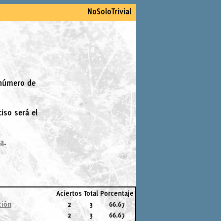
NoSoloTrivial
 número de
iso será el
la
.
Aciertos
Total
Porcentaje
ción
2
3
66.67
2
3
66.67