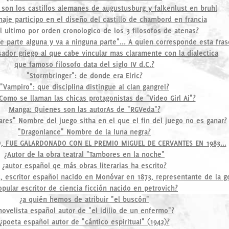
 son los castillos alemanes de augustusburg y falkenlust en bruhl
aje participo en el diseño del castillo de chambord en francia
l ultimo por orden cronologico de los 3 filosofos de atenas?
e parte alguna y va a ninguna parte"... A quien corresponde esta fras
sador griego al que cabe vincular mas claramente con la dialectica
que famoso filosofo data del siglo IV d.C.?
"Stormbringer": de donde era Elric?
"Vampiro": que disciplina distingue al clan gangrel?
Como se llaman las chicas protagonistas de "Video Girl Ai"?
Manga: Quienes son las autorAs de "RGVeda"?
res" Nombre del juego sitha en el que el fin del juego no es ganar?
"Dragonlance" Nombre de la luna negra?
O, FUE GALARDONADO CON EL PREMIO MIGUEL DE CERVANTES EN 1983...
¿Autor de la obra teatral "Tambores en la noche"
¿autor español qe más obras literarias ha escrito?
, escritor español nacido en Monóvar en 1873, representante de la g
opular escritor de ciencia ficción nacido en petrovich?
¿a quién hemos de atribuir "el buscón"
novelista español autor de "el idilio de un enfermo"?
¿poeta español autor de "cántico espiritual" (1942)?