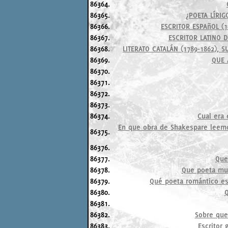
86364.
86365.
¿POETA LÍRIG
86366.
ESCRITOR ESPAñOL (1
86367.
ESCRITOR LATINO D
86368.
LITERATO CATALÁN (1789-1862), 
86369.
QUE 
86370.
86371.
86372.
86373.
86374.
Cual era
En que obra de Shakespare leemos
86375.
86376.
86377.
Que
86378.
Que poeta mur
86379.
Qué poeta romántico es
86380.
Q
86381.
86382.
Sobre que
86383.
Escritor 