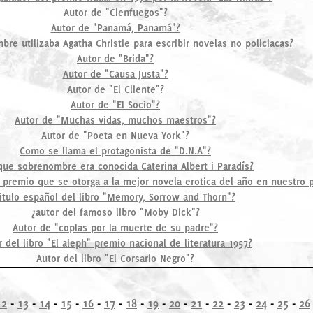
Autor de "Cienfuegos"?
Autor de "Panamá, Panamá"?
re utilizaba Agatha Christie para escribir novelas no policiacas?
Autor de "Brida"?
Autor de "Causa Justa"?
Autor de "El Cliente"?
Autor de "El Socio"?
Autor de "Muchas vidas, muchos maestros"?
Autor de "Poeta en Nueva York"?
Como se llama el protagonista de "D.N.A"?
que sobrenombre era conocida Caterina Albert i Paradís?
 premio que se otorga a la mejor novela erotica del año en nuestro p
itulo español del libro "Memory, Sorrow and Thorn"?
¿autor del famoso libro "Moby Dick"?
Autor de "coplas por la muerte de su padre"?
r del libro "El aleph" premio nacional de literatura 1957?
Autor del libro "El Corsario Negro"?
12
-
13
-
14
-
15
-
16
-
17
-
18
-
19
-
20
-
21
-
22
-
23
-
24
-
25
-
26