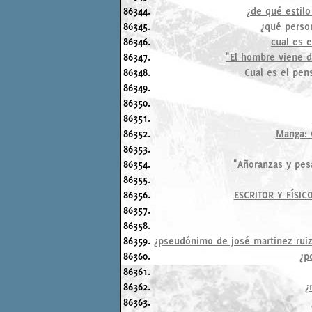
86344.
¿de qué estilo
86345.
¿qué person
86346.
cual es e
86347.
"El hombre viene d
86348.
Cual es el pen
86349.
86350.
86351.
86352.
Manga: 
86353.
86354.
"Añoranzas y pesa
86355.
86356.
ESCRITOR Y FÍSIC
86357.
86358.
86359.
¿pseudónimo de josé martinez ruiz
86360.
¿p
86361.
86362.
¿
86363.