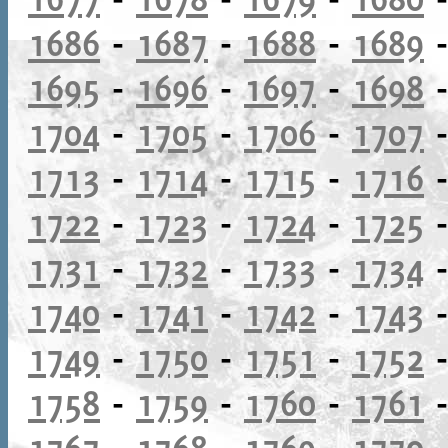
1686
-
1687
-
1688
-
1689
1695
-
1696
-
1697
-
1698
1704
-
1705
-
1706
-
1707
1713
-
1714
-
1715
-
1716
1722
-
1723
-
1724
-
1725
1731
-
1732
-
1733
-
1734
1740
-
1741
-
1742
-
1743
1749
-
1750
-
1751
-
1752
1758
-
1759
-
1760
-
1761
1767
-
1768
-
1769
-
1770