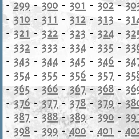
-
299
-
300
-
301
-
302
-
30
-
310
-
311
-
312
-
313
-
31
-
321
-
322
-
323
-
324
-
32
-
332
-
333
-
334
-
335
-
33
-
343
-
344
-
345
-
346
-
34
-
354
-
355
-
356
-
357
-
35
-
365
-
366
-
367
-
368
-
36
-
376
-
377
-
378
-
379
-
38
-
387
-
388
-
389
-
390
-
39
-
398
-
399
-
400
-
401
-
40