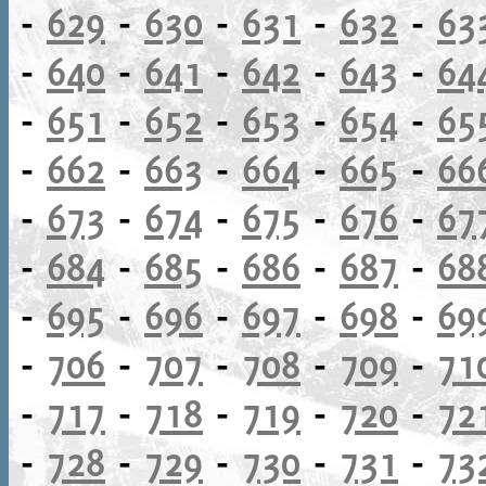
-
629
-
630
-
631
-
632
-
63
-
640
-
641
-
642
-
643
-
64
-
651
-
652
-
653
-
654
-
65
-
662
-
663
-
664
-
665
-
66
-
673
-
674
-
675
-
676
-
67
-
684
-
685
-
686
-
687
-
68
-
695
-
696
-
697
-
698
-
69
-
706
-
707
-
708
-
709
-
71
-
717
-
718
-
719
-
720
-
72
-
728
-
729
-
730
-
731
-
73