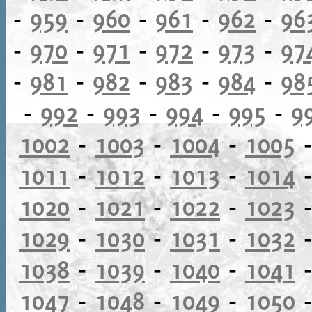
-
959
-
960
-
961
-
962
-
96
-
970
-
971
-
972
-
973
-
97
-
981
-
982
-
983
-
984
-
98
-
992
-
993
-
994
-
995
-
9
1002
-
1003
-
1004
-
1005
1011
-
1012
-
1013
-
1014
1020
-
1021
-
1022
-
1023
1029
-
1030
-
1031
-
1032
1038
-
1039
-
1040
-
1041
1047
-
1048
-
1049
-
1050