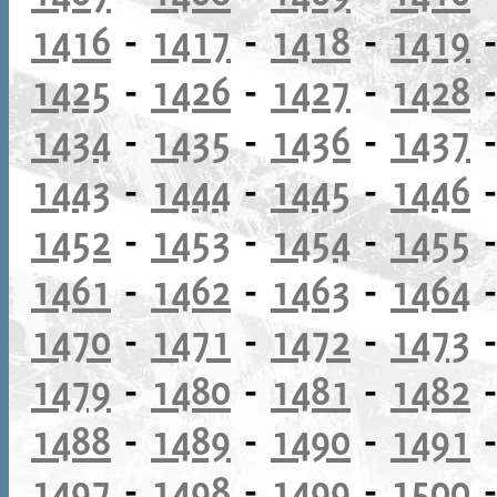
1416
-
1417
-
1418
-
1419
1425
-
1426
-
1427
-
1428
1434
-
1435
-
1436
-
1437
1443
-
1444
-
1445
-
1446
1452
-
1453
-
1454
-
1455
1461
-
1462
-
1463
-
1464
1470
-
1471
-
1472
-
1473
1479
-
1480
-
1481
-
1482
1488
-
1489
-
1490
-
1491
1497
-
1498
-
1499
-
1500