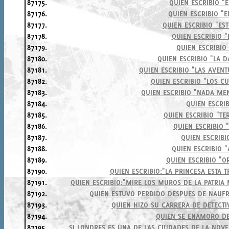
87175.
QUIEN ESCRIBIO "
87176.
QUIEN ESCRIBIO "E
87177.
QUIEN ESCRIBIO "ES
87178.
QUIEN ESCRIBIO 
87179.
QUIEN ESCRIBIO
87180.
QUIEN ESCRIBIO "LA 
87181.
QUIEN ESCRIBIO "LAS AVEN
87182.
QUIEN ESCRIBIO "LOS C
87183.
QUIEN ESCRIBIO "NADA M
87184.
QUIEN ESCRI
87185.
QUIEN ESCRIBIO "T
87186.
QUIEN ESCRIBIO 
87187.
QUIEN ESCRIBI
87188.
QUIEN ESCRIBIO 
87189.
QUIEN ESCRIBIO "O
87190.
QUIEN ESCRIBIO:"LA PRINCESA ESTA TR
87191.
QUIEN ESCRIBIO:"MIRE LOS MUROS DE LA PATRIA
87192.
QUIEN ESTUVO PERDIDO DESPUES DE NAUFR
87193.
QUIEN HIZO SU CARRERA DE DETECTI
87194.
QUIEN SE ENAMORO DE
87195.
SI LONDRES ES UNA DE LAS CIUDADES DE LA NOVE