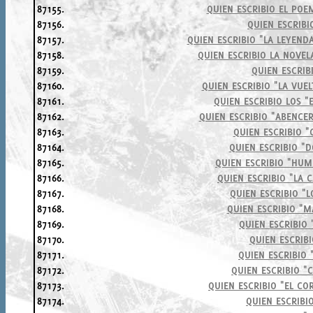
87155.
QUIEN ESCRIBIO EL POE
87156.
QUIEN ESCRIBI
87157.
QUIEN ESCRIBIO "LA LEYEND
87158.
QUIEN ESCRIBIO LA NOVEL
87159.
QUIEN ESCRIB
87160.
QUIEN ESCRIBIO "LA VUE
87161.
QUIEN ESCRIBIO LOS "
87162.
QUIEN ESCRIBIO "ABENCER
87163.
QUIEN ESCRIBIO "
87164.
QUIEN ESCRIBIO "
87165.
QUIEN ESCRIBIO "HUM
87166.
QUIEN ESCRIBIO "LA 
87167.
QUIEN ESCRIBIO "L
87168.
QUIEN ESCRIBIO "M
87169.
QUIEN ESCRIBIO
87170.
QUIEN ESCRIBI
87171.
QUIEN ESCRIBIO
87172.
QUIEN ESCRIBIO "
87173.
QUIEN ESCRIBIO "EL CO
87174.
QUIEN ESCRIBI