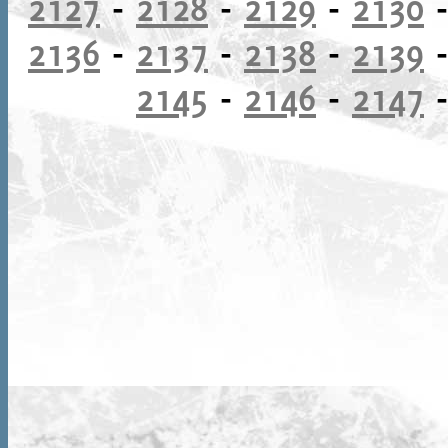
2127
-
2128
-
2129
-
2130
2136
-
2137
-
2138
-
2139
2145
-
2146
-
2147