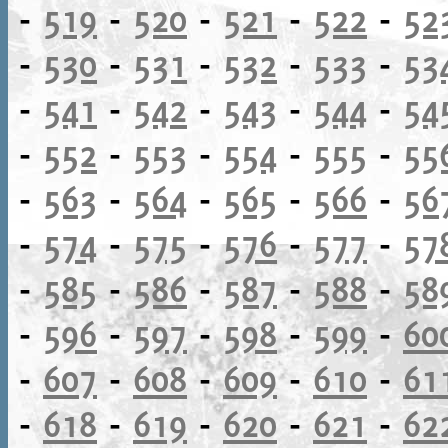
-
519
-
520
-
521
-
522
-
52
-
530
-
531
-
532
-
533
-
53
-
541
-
542
-
543
-
544
-
54
-
552
-
553
-
554
-
555
-
55
-
563
-
564
-
565
-
566
-
56
-
574
-
575
-
576
-
577
-
57
-
585
-
586
-
587
-
588
-
58
-
596
-
597
-
598
-
599
-
60
-
607
-
608
-
609
-
610
-
61
-
618
-
619
-
620
-
621
-
62