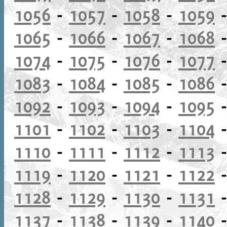
1056
-
1057
-
1058
-
1059
1065
-
1066
-
1067
-
1068
1074
-
1075
-
1076
-
1077
1083
-
1084
-
1085
-
1086
1092
-
1093
-
1094
-
1095
1101
-
1102
-
1103
-
1104
1110
-
1111
-
1112
-
1113
1119
-
1120
-
1121
-
1122
1128
-
1129
-
1130
-
1131
1137
-
1138
-
1139
-
1140