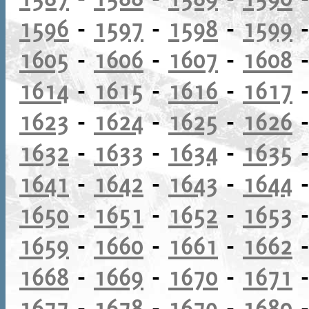
1596
-
1597
-
1598
-
1599
1605
-
1606
-
1607
-
1608
1614
-
1615
-
1616
-
1617
1623
-
1624
-
1625
-
1626
1632
-
1633
-
1634
-
1635
1641
-
1642
-
1643
-
1644
1650
-
1651
-
1652
-
1653
1659
-
1660
-
1661
-
1662
1668
-
1669
-
1670
-
1671
1677
-
1678
-
1679
-
1680