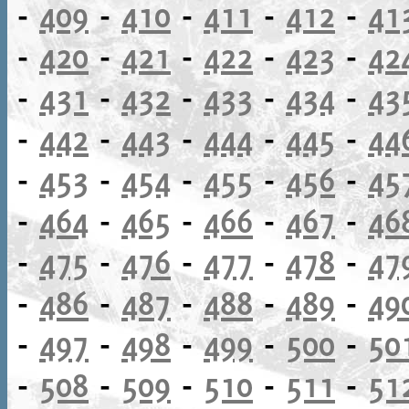
-
409
-
410
-
411
-
412
-
41
-
420
-
421
-
422
-
423
-
42
-
431
-
432
-
433
-
434
-
43
-
442
-
443
-
444
-
445
-
44
-
453
-
454
-
455
-
456
-
45
-
464
-
465
-
466
-
467
-
46
-
475
-
476
-
477
-
478
-
47
-
486
-
487
-
488
-
489
-
49
-
497
-
498
-
499
-
500
-
50
-
508
-
509
-
510
-
511
-
51