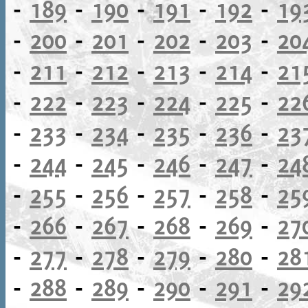
-
189
-
190
-
191
-
192
-
19
-
200
-
201
-
202
-
203
-
20
-
211
-
212
-
213
-
214
-
21
-
222
-
223
-
224
-
225
-
22
-
233
-
234
-
235
-
236
-
23
-
244
-
245
-
246
-
247
-
24
-
255
-
256
-
257
-
258
-
25
-
266
-
267
-
268
-
269
-
27
-
277
-
278
-
279
-
280
-
28
-
288
-
289
-
290
-
291
-
29