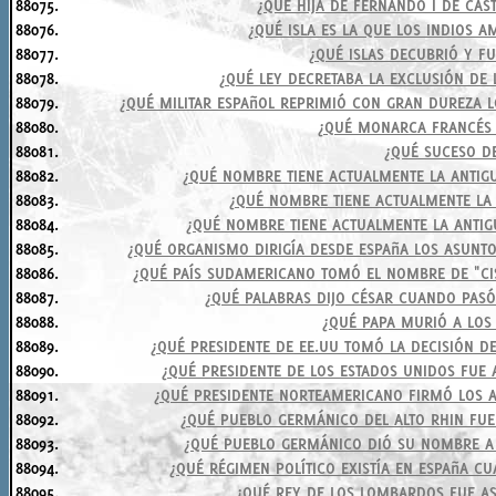
88075.
¿QUÉ HIJA DE FERNANDO I DE CAS
88076.
¿QUÉ ISLA ES LA QUE LOS INDIOS 
88077.
¿QUÉ ISLAS DECUBRIÓ Y F
88078.
¿QUÉ LEY DECRETABA LA EXCLUSIÓN DE 
88079.
¿QUÉ MILITAR ESPAñOL REPRIMIÓ CON GRAN DUREZA LO
88080.
¿QUÉ MONARCA FRANCÉS D
88081.
¿QUÉ SUCESO D
88082.
¿QUÉ NOMBRE TIENE ACTUALMENTE LA ANTIG
88083.
¿QUÉ NOMBRE TIENE ACTUALMENTE LA 
88084.
¿QUÉ NOMBRE TIENE ACTUALMENTE LA ANTI
88085.
¿QUÉ ORGANISMO DIRIGÍA DESDE ESPAñA LOS ASUNTO
88086.
¿QUÉ PAÍS SUDAMERICANO TOMÓ EL NOMBRE DE "CIS
88087.
¿QUÉ PALABRAS DIJO CÉSAR CUANDO PASÓ 
88088.
¿QUÉ PAPA MURIÓ A LOS 
88089.
¿QUÉ PRESIDENTE DE EE.UU TOMÓ LA DECISIÓN D
88090.
¿QUÉ PRESIDENTE DE LOS ESTADOS UNIDOS FUE 
88091.
¿QUÉ PRESIDENTE NORTEAMERICANO FIRMÓ LOS 
88092.
¿QUÉ PUEBLO GERMÁNICO DEL ALTO RHIN FUE
88093.
¿QUÉ PUEBLO GERMÁNICO DIÓ SU NOMBRE A 
88094.
¿QUÉ RÉGIMEN POLÍTICO EXISTÍA EN ESPAñA C
88095.
¿QUÉ REY DE LOS LOMBARDOS FUE A