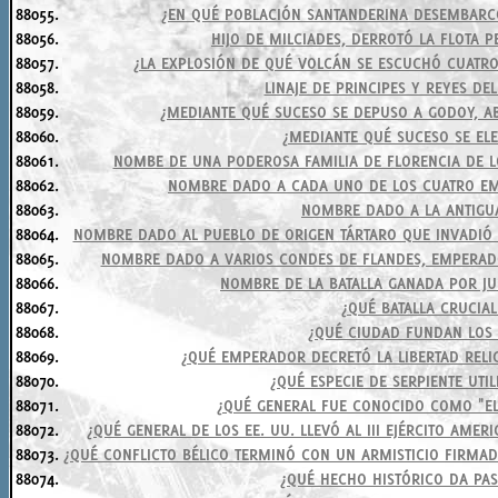
88055.
¿EN QUÉ POBLACIÓN SANTANDERINA DESEMBARCO
88056.
HIJO DE MILCIADES, DERROTÓ LA FLOTA P
88057.
¿LA EXPLOSIÓN DE QUÉ VOLCÁN SE ESCUCHÓ CUATRO
88058.
LINAJE DE PRINCIPES Y REYES DE
88059.
¿MEDIANTE QUÉ SUCESO SE DEPUSO A GODOY, AB
88060.
¿MEDIANTE QUÉ SUCESO SE ELE
88061.
NOMBE DE UNA PODEROSA FAMILIA DE FLORENCIA DE LOS
88062.
NOMBRE DADO A CADA UNO DE LOS CUATRO EM
88063.
NOMBRE DADO A LA ANTIGUA
88064.
NOMBRE DADO AL PUEBLO DE ORIGEN TÁRTARO QUE INVADIÓ EU
88065.
NOMBRE DADO A VARIOS CONDES DE FLANDES, EMPERADO
88066.
NOMBRE DE LA BATALLA GANADA POR JU
88067.
¿QUÉ BATALLA CRUCIAL
88068.
¿QUÉ CIUDAD FUNDAN LOS F
88069.
¿QUÉ EMPERADOR DECRETÓ LA LIBERTAD RELI
88070.
¿QUÉ ESPECIE DE SERPIENTE UTI
88071.
¿QUÉ GENERAL FUE CONOCIDO COMO "EL 
88072.
¿QUÉ GENERAL DE LOS EE. UU. LLEVÓ AL III EJÉRCITO AME
88073.
¿QUÉ CONFLICTO BÉLICO TERMINÓ CON UN ARMISTICIO FIRMA
88074.
¿QUÉ HECHO HISTÓRICO DA PA