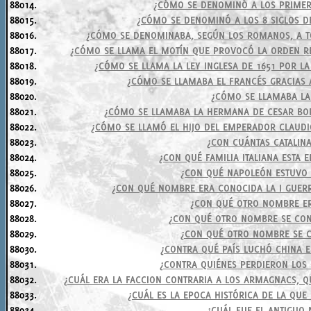
88014.
¿CÓMO SE DENOMINÓ A LOS PRIMER
88015.
¿CÓMO SE DENOMINÓ A LOS 8 SIGLOS DE
88016.
¿CÓMO SE DENOMINABA, SEGÚN LOS ROMANOS, A T
88017.
¿CÓMO SE LLAMA EL MOTÍN QUE PROVOCÓ LA ORDEN R
88018.
¿CÓMO SE LLAMA LA LEY INGLESA DE 1651 POR L
88019.
¿CÓMO SE LLAMABA EL FRANCÉS GRACIAS 
88020.
¿CÓMO SE LLAMABA LA
88021.
¿CÓMO SE LLAMABA LA HERMANA DE CESAR BOR
88022.
¿CÓMO SE LLAMÓ EL HIJO DEL EMPERADOR CLAUDI
88023.
¿CON CUÁNTAS CATALINA
88024.
¿CON QUÉ FAMILIA ITALIANA ESTA
88025.
¿CON QUÉ NAPOLEÓN ESTUVO 
88026.
¿CON QUÉ NOMBRE ERA CONOCIDA LA I GUERR
88027.
¿CON QUÉ OTRO NOMBRE ER
88028.
¿CON QUÉ OTRO NOMBRE SE CON
88029.
¿CON QUÉ OTRO NOMBRE SE C
88030.
¿CONTRA QUÉ PAÍS LUCHÓ CHINA EN
88031.
¿CONTRA QUIÉNES PERDIERON LOS 
88032.
¿CUÁL ERA LA FACCION CONTRARIA A LOS ARMAGNACS, Q
88033.
¿CUÁL ES LA EPOCA HISTÓRICA DE LA QUE
88034.
¿CUÁL FUE EL ANTIGUO