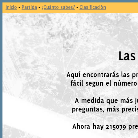
Inicio
-
Partida
-
¿Cuánto sabes?
-
Clasificación
Las
Aquí encontrarás las p
fácil segun el número
A medida que más j
preguntas, más precis
Ahora hay 215079 preg