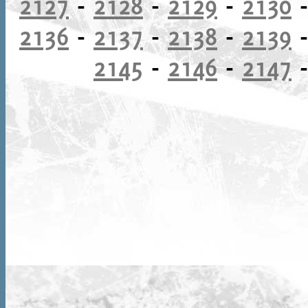
2127
-
2128
-
2129
-
2130
2136
-
2137
-
2138
-
2139
2145
-
2146
-
2147