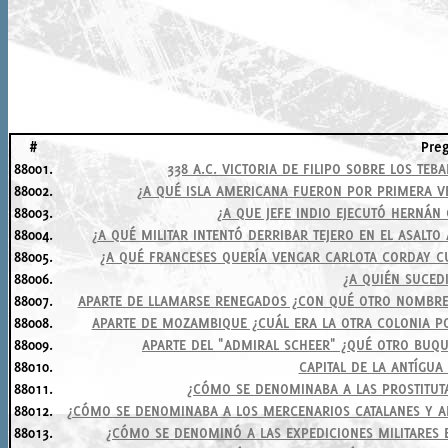
#
Pre
88001.
338 A.C. VICTORIA DE FILIPO SOBRE LOS TE
88002.
¿A QUÉ ISLA AMERICANA FUERON POR PRIMERA V
88003.
¿A QUE JEFE INDIO EJECUTÓ HERNÁ
88004.
¿A QUÉ MILITAR INTENTÓ DERRIBAR TEJERO EN EL ASALT
88005.
¿A QUÉ FRANCESES QUERÍA VENGAR CARLOTA CORDAY C
88006.
¿A QUIÉN SUCED
88007.
APARTE DE LLAMARSE RENEGADOS ¿CON QUÉ OTRO NOMBRE 
88008.
APARTE DE MOZAMBIQUE ¿CUÁL ERA LA OTRA COLONIA PO
88009.
APARTE DEL "ADMIRAL SCHEER" ¿QUÉ OTRO BUQU
88010.
CAPITAL DE LA ANTÍGUA 
88011.
¿CÓMO SE DENOMINABA A LAS PROSTITUTA
88012.
¿CÓMO SE DENOMINABA A LOS MERCENARIOS CATALANES Y A
88013.
¿CÓMO SE DENOMINÓ A LAS EXPEDICIONES MILITARES EM