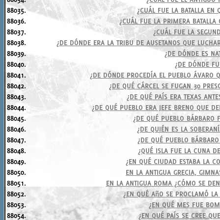
88035.
¿CUÁL FUE LA BATALLA EN
88036.
¿CUÁL FUE LA PRIMERA BATALLA
88037.
¿CUÁL FUE LA SEGUND
88038.
¿DE DÓNDE ERA LA TRIBU DE AUSETANOS QUE LUCHAR
88039.
¿DE DÓNDE ES NA
88040.
¿DE DÓNDE FU
88041.
¿DE DÓNDE PROCEDÍA EL PUEBLO ÁVARO Q
88042.
¿DE QUÉ CÁRCEL SE FUGAN 30 PRESO
88043.
¿DE QUÉ PAÍS ERA TEXAS ANTE
88044.
¿DE QUÉ PUEBLO ERA JEFE BRENO QUE DE
88045.
¿DE QUÉ PUEBLO BÁRBARO F
88046.
¿DE QUIÉN ES LA SOBERANÍ
88047.
¿DE QUÉ PUEBLO BÁRBARO 
88048.
¿QUÉ ISLA FUE LA CUNA DE
88049.
¿EN QUÉ CIUDAD ESTABA LA CO
88050.
EN LA ANTIGUA GRECIA, GIMN
88051.
EN LA ANTIGUA ROMA ¿CÓMO SE DEN
88052.
¿EN QUÉ AñO SE PROCLAMÓ LA
88053.
¿EN QUÉ MES FUE BO
88054.
¿EN QUÉ PAÍS SE CREE QU