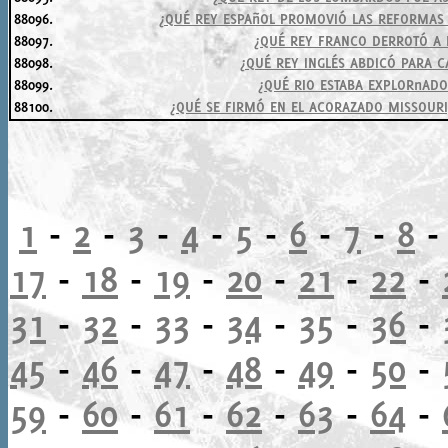
88096.
¿QUÉ REY ESPAñOL PROMOVIÓ LAS REFORMAS 
88097.
¿QUÉ REY FRANCO DERROTÓ A 
88098.
¿QUÉ REY INGLÉS ABDICÓ PARA 
88099.
¿QUÉ RIO ESTABA EXPLORnAD
88100.
¿QUÉ SE FIRMÓ EN EL ACORAZADO MISSOURI
1
-
2
-
3
-
4
-
5
-
6
-
7
-
8
17
-
18
-
19
-
20
-
21
-
22
-
31
-
32
-
33
-
34
-
35
-
36
-
45
-
46
-
47
-
48
-
49
-
50
-
59
-
60
-
61
-
62
-
63
-
64
-