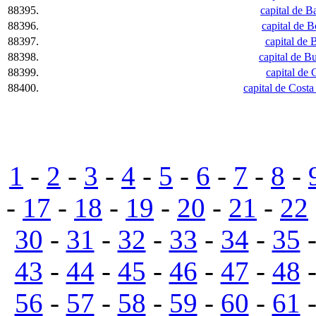
88395.
capital de B
88396.
capital de B
88397.
capital de B
88398.
capital de Bu
88399.
capital de 
88400.
capital de Costa
1
-
2
-
3
-
4
-
5
-
6
-
7
-
8
-
-
17
-
18
-
19
-
20
-
21
-
22
30
-
31
-
32
-
33
-
34
-
35
43
-
44
-
45
-
46
-
47
-
48
56
-
57
-
58
-
59
-
60
-
61