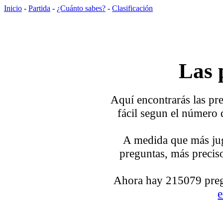
Inicio
-
Partida
-
¿Cuánto sabes?
-
Clasificación
Las 
Aquí encontrarás las pre
fácil segun el número 
A medida que más jug
preguntas, más preciso
Ahora hay 215079 pregu
e