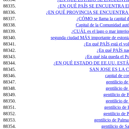
88335.
¿EN QUÉ PAÍS SE ENCUENTRA E
88336.
¿EN QUÉ PROVINCIA SE ENCUENTR
88337.
¿CÓMO se llama la capital de
88338.
Capital de la Comunidad au
88339.
¿CUÁL es el lago o mar interi
88340.
segunda ciudad MÁS importante de estonia,
88341.
¿En qué PAÍS está el vo
88342.
¿En qué PAÍS nac
88343.
¿En qué isla queda el P
88344.
¿EN QUÉ ESTADO DE EE.UU. EST
88345.
SAN JOSE ES LA C
88346.
capital de cos
88347.
gentilicio de
88348.
gentilicio de
88349.
gentilicio de
88350.
gentilicio de
88351.
gentilicio de
88352.
gentilicio de 
88353.
gentilicio de Palm
88354.
gentilicio de 