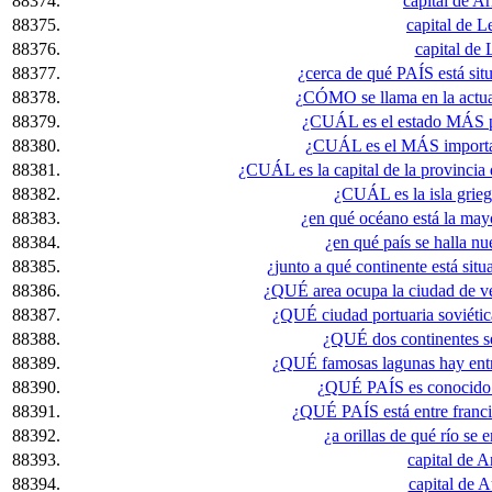
88374.
capital de A
88375.
capital de L
88376.
capital de 
88377.
¿cerca de qué PAÍS está situ
88378.
¿CÓMO se llama en la actua
88379.
¿CUÁL es el estado MÁS 
88380.
¿CUÁL es el MÁS important
88381.
¿CUÁL es la capital de la provincia 
88382.
¿CUÁL es la isla gri
88383.
¿en qué océano está la may
88384.
¿en qué país se halla nu
88385.
¿junto a qué continente está situ
88386.
¿QUÉ area ocupa la ciudad de v
88387.
¿QUÉ ciudad portuaria soviétic
88388.
¿QUÉ dos continentes se
88389.
¿QUÉ famosas lagunas hay entre
88390.
¿QUÉ PAÍS es conocido p
88391.
¿QUÉ PAÍS está entre franci
88392.
¿a orillas de qué río se
88393.
capital de A
88394.
capital de A