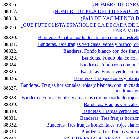
88316.
¿NOMBRE DE CARM
88317.
¿NOMBRE DE PILA DEL LITERATO 
88318.
¿PAÍS DE NACIMIENTO 
¿QUÉ FUTBOLISTA ESPAÑOL DE LA DÉCADA DE 
88319.
PARA MUJ
88320.
Banderas. Cuatro cuadrados: blanco con una estrella 
88321.
Banderas. Dos franjas verticales: verde y blanco, c
88322.
Banderas. Fondo blanco con dos franja
88323.
Banderas. Fondo blanco con 
88324.
Banderas. Fondo rojo con un á
88325.
Banderas. Fondo verde con un
88326.
Banderas. Franjas azules y blanc
Banderas. Franjas horizontales: rojas y blancas, con un cuadr
88327.
una luna ama
88328.
Banderas. Franjas verdes y amarillas con un cuadrado rojo c
88329.
Banderas. Franjas verticales:
88330.
Banderas. Franjas verticales:
88331.
Banderas. Tres franjas horizont
88332.
Banderas. Tres franjas horizontales: rojo, blanc
88333.
Banderas. Tres franjas vertical
88334.
¿EN QUÉ ESTADO SE ENCUENT