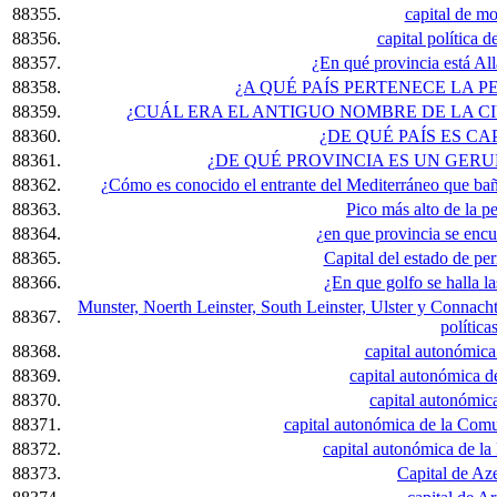
88355.
capital de m
88356.
capital política d
88357.
¿En qué provincia está All
88358.
¿A QUÉ PAÍS PERTENECE LA 
88359.
¿CUÁL ERA EL ANTIGUO NOMBRE DE LA C
88360.
¿DE QUÉ PAÍS ES CA
88361.
¿DE QUÉ PROVINCIA ES UN GER
88362.
¿Cómo es conocido el entrante del Mediterráneo que baña 
88363.
Pico más alto de la pe
88364.
¿en que provincia se encu
88365.
Capital del estado de pe
88366.
¿En que golfo se halla la
Munster, Noerth Leinster, South Leinster, Ulster y Connac
88367.
política
88368.
capital autonómica
88369.
capital autonómica 
88370.
capital autonómic
88371.
capital autonómica de la Com
88372.
capital autonómica de l
88373.
Capital de Az