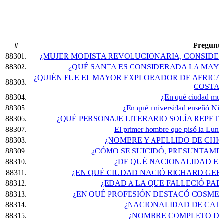
#
Pregun
88301.
¿MUJER MODISTA REVOLUCIONARIA, CONSIDE
88302.
¿QUÉ SANTA ES CONSIDERADA LA MA
¿QUIÉN FUE EL MAYOR EXPLORADOR DE AFRICA
88303.
COSTA
88304.
¿En qué ciudad mu
88305.
¿En qué universidad enseñó Nie
88306.
¿QUÉ PERSONAJE LITERARIO SOLÍA REPE
88307.
El primer hombre que pisó la Luna
88308.
¿NOMBRE Y APELLIDO DE CH
88309.
¿CÓMO SE SUICIDÓ, PRESUNTAM
88310.
¿DE QUÉ NACIONALIDAD E
88311.
¿EN QUÉ CIUDAD NACIÓ RICHARD GE
88312.
¿EDAD A LA QUE FALLECIÓ PA
88313.
¿EN QUÉ PROFESIÓN DESTACÓ COSM
88314.
¿NACIONALIDAD DE CA
88315.
¿NOMBRE COMPLETO DE