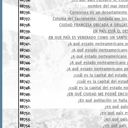
88735.
nombre del mar inter
88736.
Canelones es un departamento
88737.
Colonia del Sacramento, fundada por los
88738.
CIUDAD FRANCESA UBICADA A ORILLA
88739.
EN PAÍS ESTÁ EL D
88740.
EN QUE PAÍS ES VENERADO COMO UN SANTO
88741.
¿A qué estado norteamericano p
88742.
¿A qué estado norteamericano
88743.
¿A qué estado norteamericano 
88744.
¿A qué estado norteamericano 
88745.
¿A qué estado norteamericano pe
88746.
¿cuál es la capital del esta
88747.
¿cuál es la capital del est
88748.
¿cuál es la capital del estado 
88749.
¿EN QUÉ CIUDAD ME PODRÉ ENCON
88750.
¿En qué población se halla
88751.
¿en qué país
88752.
¿en qué país e
88753.
¿en qué país
88754.
¿en qué país