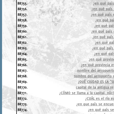
88755.
¿en qué país
88756.
¿en qué país
88757.
¿en qué país e
88758.
¿en qué paí
88759.
¿en qué paí
88760.
¿en qué país 
88761.
¿en qué país
88762.
¿en qué paí
88763.
¿en qué país
88764.
¿en qué paí
88765.
¿en qué provinc
88766.
¿en qué provincia e
88767.
nombre del aeropuert
88768.
nombre del aeropuerto d
88769.
¿QUÉ CIUDAD ES LA "S
88770.
capital de la antigua r
88771.
¿CÓMO se llama a la capital, núcl
88772.
¿CUÁL es el río 
88773.
¿en que país se encue
88774.
¿en qué país se 