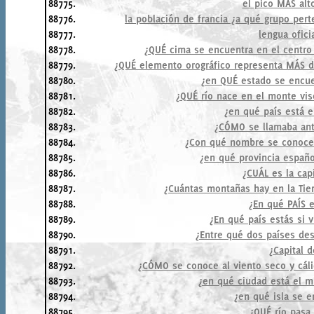
88775.
el pico MÁS alt
88776.
la población de francia ¿a qué grupo per
88777.
lengua ofici
88778.
¿QUÉ cima se encuentra en el centro
88779.
¿QUÉ elemento orográfico representa MÁS del
88780.
¿en QUÉ estado se encue
88781.
¿QUÉ río nace en el monte vis
88782.
¿en qué país está e
88783.
¿CÓMO se llamaba an
88784.
¿Con qué nombre se conocen 
88785.
¿en qué provincia españo
88786.
¿CUÁL es la cap
88787.
¿Cuántas montañas hay en la Tie
88788.
¿En qué PAÍS e
88789.
¿En qué país estás si v
88790.
¿Entre qué dos países des
88791.
¿Capital 
88792.
¿CÓMO se conoce al viento seco y cáli
88793.
¿en qué ciudad está el m
88794.
¿en qué isla se e
88795.
¿QUÉ río pasa