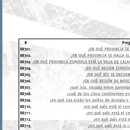
#
Pre
88701.
¿EN QUÉ PROVINCIA S
88702.
¿EN QUÉ PROVINCIA SE HALLA EL
88703.
¿EN QUÉ PROVINICA ESPAñOLA ESTÁ LA VILLA DE CALA
88704.
¿EN QUÉ REGIÓN ESPAñO
88705.
¿EN QUÉ RÍO SE ENCUEN
88706.
¿EN QUÉ REGIÓN DE MEJIC
88707.
¿qué isla, situada entre pantelar
88708.
¿cuál de los cinco continentes 
88709.
¿en qué isla están los golfos de girolata y
88710.
¿en qué país está el cen
88711.
¿en qué país está el ce
88712.
¿en qué país está e
88713.
¿en qué país está la c