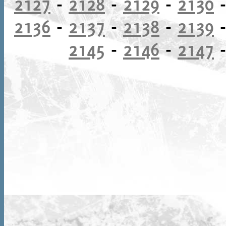
2127
-
2128
-
2129
-
2130
2136
-
2137
-
2138
-
2139
2145
-
2146
-
2147