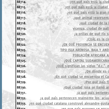
88714.
¿en qué país está la ci
88715.
¿en qué país está la ciudad
88716.
¿en qué país está la gran m
88717.
¿qué animal represent
88718.
¿qué ciudad de la 
88719.
vicenza, ciudad de pal
88720.
¿a orillas de qué río
88721.
¿CUÁL es la ci
88722.
¿EN QUÉ PROVINCIA SE ENCUE
88723.
TIPO ISLA ARENOSA, BAJA Y AN
88724.
POBLACIÓN AFRICANA A
88725.
¿QUÉ CAPITAL SUDAMERICANA
88726.
¿QUÉ significan las siglas "d.c."
88727.
¿De dónde es c
88728.
¿En qué ciudad se encuentra el Ca
88729.
¿Por qué país fl
88730.
¿Qué ciudad rusa se llamó a
88731.
¿a qué país pertenec
88732.
¿a qué país pertenecen realmente los, acua
88733.
¿en qué ciudad catalana construyó alexandre-gustav
88734.
¿en que país europeo se encue