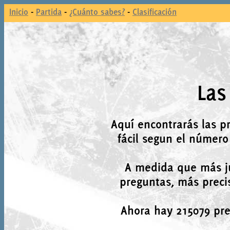
Inicio
-
Partida
-
¿Cuánto sabes?
-
Clasificación
Las
Aquí encontrarás las p
fácil segun el número
A medida que más j
preguntas, más precis
Ahora hay 215079 preg