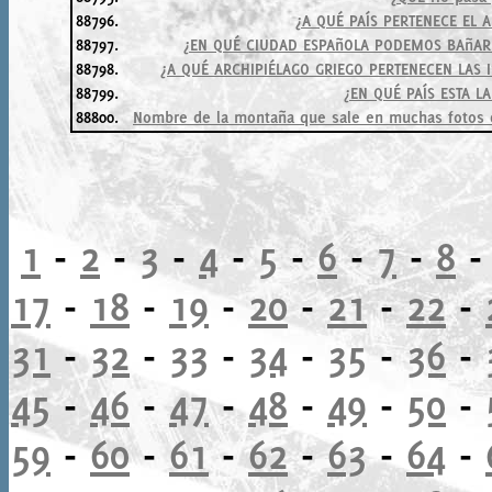
88796.
¿A QUÉ PAÍS PERTENECE EL 
88797.
¿EN QUÉ CIUDAD ESPAñOLA PODEMOS BAñARN
88798.
¿A QUÉ ARCHIPIÉLAGO GRIEGO PERTENECEN LAS 
88799.
¿EN QUÉ PAÍS ESTA L
88800.
Nombre de la montaña que sale en muchas fotos d
1
-
2
-
3
-
4
-
5
-
6
-
7
-
8
17
-
18
-
19
-
20
-
21
-
22
-
31
-
32
-
33
-
34
-
35
-
36
-
45
-
46
-
47
-
48
-
49
-
50
-
59
-
60
-
61
-
62
-
63
-
64
-