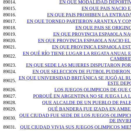
89014.
EN QUE MODALIDAD DEPORTI
89015.
EN QUE PAIS NACIO
89016.
EN QUE PAIS PROHIBEN LA ENTRADA
89017.
EN QUE TORNEO PARTIERON ARANTXA Y CON
89018.
EN QUE PAIS SE ORIGI
89019.
EN QUE PROVINCIA ESPAñOLA NAC
89020.
EN QUE PROVINCIA ESPAñOLA NACIO E
89021.
EN QUE PROVINICA ESPAñOLA ES
EN QUÉ RÍO TIENE LUGAR LA REGATA ANUAL 
89022.
CAMBRI
89023.
EN QUE SEDE LAS MUJERES DISPUTARON POR
89024.
EN QUE SELECCION DE FUTBOL PUDIERON 
EN QUE UNIVERSIDAD BRITÁNICA SE JUGÓ AL R
89025.
ESTE DEP
89026.
LOS JUEGOS OLIMPICOS DE QUE
89027.
PORQUÉ EN ARGENTINA NO SE JUEGA LA L
89028.
QUE ALCALDE DE UN PUEBLO DE PAL
89029.
QUÉ BANDERA FUE IZADA EN AMBER
QUE CIUDAD FUE SEDE DE LOS JUEGOS OLIMPI
89030.
DE INVI
89031.
QUE CIUDAD VIVIA SUS JUEGOS OLIMPICOS MI