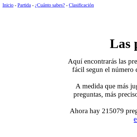
Inicio
-
Partida
-
¿Cuánto sabes?
-
Clasificación
Las 
Aquí encontrarás las pre
fácil segun el número 
A medida que más jug
preguntas, más preciso
Ahora hay 215079 pregu
e