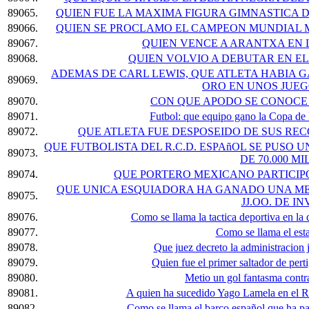
89065.
QUIEN FUE LA MAXIMA FIGURA GIMNASTICA 
89066.
QUIEN SE PROCLAMO EL CAMPEON MUNDIAL M
89067.
QUIEN VENCE A ARANTXA EN 
89068.
QUIEN VOLVIO A DEBUTAR EN EL 
ADEMAS DE CARL LEWIS, QUE ATLETA HABIA
89069.
ORO EN UNOS JUEG
89070.
CON QUE APODO SE CONOCE
89071.
Futbol: que equipo gano la Copa de
89072.
QUE ATLETA FUE DESPOSEIDO DE SUS REC
QUE FUTBOLISTA DEL R.C.D. ESPAñOL SE PUSO
89073.
DE 70.000 M
89074.
QUE PORTERO MEXICANO PARTICIP
QUE UNICA ESQUIADORA HA GANADO UNA ME
89075.
JJ.OO. DE I
89076.
Como se llama la tactica deportiva en la q
89077.
Como se llama el est
89078.
Que juez decreto la administracion j
89079.
Quien fue el primer saltador de perti
89080.
Metio un gol fantasma contr
89081.
A quien ha sucedido Yago Lamela en el Ra
89082.
Como se llama el barco español que ha p