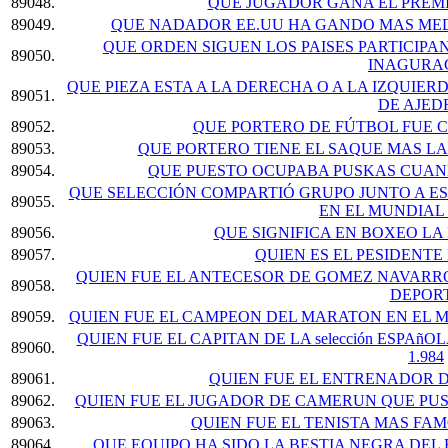
89048.
QUE JUGADOR GANA EL PREMI
89049.
QUE NADADOR EE.UU HA GANDO MAS MED
QUE ORDEN SIGUEN LOS PAISES PARTICIPA
89050.
INAGURA
QUE PIEZA ESTA A LA DERECHA O A LA IZQUIE
89051.
DE AJED
89052.
QUE PORTERO DE FÚTBOL FUE 
89053.
QUE PORTERO TIENE EL SAQUE MAS LAR
89054.
QUE PUESTO OCUPABA PUSKAS CUAN
QUE SELECCIÓN COMPARTIÓ GRUPO JUNTO A ES
89055.
EN EL MUNDIAL
89056.
QUE SIGNIFICA EN BOXEO L
89057.
QUIEN ES EL PESIDENTE D
QUIEN FUE EL ANTECESOR DE GOMEZ NAVARR
89058.
DEPOR
89059.
QUIEN FUE EL CAMPEON DEL MARATON EN EL M
QUIEN FUE EL CAPITAN DE LA selección ESPA
89060.
1.984
89061.
QUIEN FUE EL ENTRENADOR DE
89062.
QUIEN FUE EL JUGADOR DE CAMERUN QUE PUS
89063.
QUIEN FUE EL TENISTA MAS F
89064.
QUE EQUIPO HA SIDO LA BESTIA NEGRA DEL