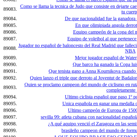
Como se llama la tecnica de Judo que consiste en dejarte ca
89083.
tu cuer
89084.
De que nacionalidad fue la ganadora 
89085.
En que olimipiada angola derro
89086.
Equipo campeón de la copa del 
89087.
Equipo de voleibol al que pertenec
Jugador no español de baloncesto del Real Madrid que fallecio 
89088.
NBA
89089.
Mejor jugador español de Water
89090.
Que barco ha ganado la Copa luis
89091.
Que tenista gano a Anna Kournikova cuando e
89092.
Quien lanzo el triple que derroto al Joventut de Badal
Quien se proclamo campeon del mundo de ciclismo en ruta
89093.
completamente 
89094.
Ultimo ciclista español que paso 1º 
89095.
Unica española en ganar una medalla 
89096.
Ultimo campeón de Europa de 1500 
89097.
sevilla 99: atleta cubana con nacionalidad españ
89098.
¿A qué aquipo venció el Zaragoza en las semi
89099.
brasileño campeon del mundo de formul