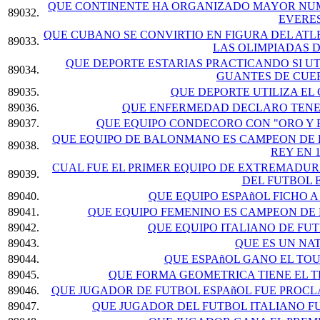
QUE CONTINENTE HA ORGANIZADO MAYOR NUM
89032.
EVERE
QUE CUBANO SE CONVIRTIO EN FIGURA DEL ATLE
89033.
LAS OLIMPIADAS 
QUE DEPORTE ESTARIAS PRACTICANDO SI U
89034.
GUANTES DE CUE
89035.
QUE DEPORTE UTILIZA E
89036.
QUE ENFERMEDAD DECLARO TENER
89037.
QUE EQUIPO CONDECORO CON "ORO Y 
QUE EQUIPO DE BALONMANO ES CAMPEON DE 
89038.
REY EN 1
CUAL FUE EL PRIMER EQUIPO DE EXTREMADURA
89039.
DEL FUTBOL 
89040.
QUE EQUIPO ESPAñOL FICHO A 
89041.
QUE EQUIPO FEMENINO ES CAMPEON DE L
89042.
QUE EQUIPO ITALIANO DE FU
89043.
QUE ES UN NA
89044.
QUE ESPAñOL GANO EL TOU
89045.
QUE FORMA GEOMETRICA TIENE EL T
89046.
QUE JUGADOR DE FUTBOL ESPAñOL FUE PROCL
89047.
QUE JUGADOR DEL FUTBOL ITALIANO FU