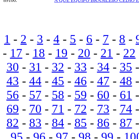
89100.
A QUE EQUIPO BRASILEñO CEDIO 
1
-
2
-
3
-
4
-
5
-
6
-
7
-
8
-
-
17
-
18
-
19
-
20
-
21
-
22
30
-
31
-
32
-
33
-
34
-
35
43
-
44
-
45
-
46
-
47
-
48
56
-
57
-
58
-
59
-
60
-
61
69
-
70
-
71
-
72
-
73
-
74
82
-
83
-
84
-
85
-
86
-
87
95
-
96
-
97
-
98
-
99
-
10