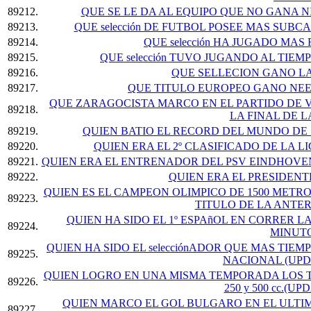
89212.
QUE SE LE DA AL EQUIPO QUE NO GANA 
89213.
QUE selección DE FUTBOL POSEE MAS SUBCA
89214.
QUE selección HA JUGADO MA
89215.
QUE selección TUVO JUGANDO AL TIEMP
89216.
QUE SELLECION GANO LA
89217.
QUE TITULO EUROPEO GANO NE
QUE ZARAGOCISTA MARCO EN EL PARTIDO DE V
89218.
LA FINAL DE 
89219.
QUIEN BATIO EL RECORD DEL MUNDO DE 
89220.
QUIEN ERA EL 2º CLASIFICADO DE LA LIG
89221.
QUIEN ERA EL ENTRENADOR DEL PSV EINDHOVEN
89222.
QUIEN ERA EL PRESIDENTE
QUIEN ES EL CAMPEON OLIMPICO DE 1500 METRO
89223.
TITULO DE LA ANTE
QUIEN HA SIDO EL 1º ESPAñOL EN CORRER 
89224.
MINUT
QUIEN HA SIDO EL selecciónADOR QUE MAS TI
89225.
NACIONAL (UPD
QUIEN LOGRO EN UNA MISMA TEMPORADA LOS 
89226.
250 y 500 cc.(UP
QUIEN MARCO EL GOL BULGARO EN EL ULTIM
89227.