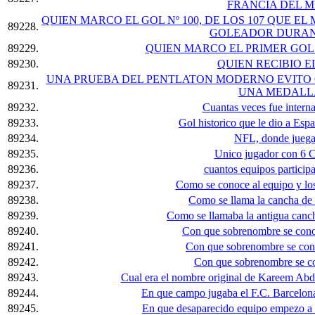
FRANCIA DEL M
QUIEN MARCO EL GOL Nº 100, DE LOS 107 QUE 
89228.
GOLEADOR DURAN
89229.
QUIEN MARCO EL PRIMER GOL
89230.
QUIEN RECIBIO EL
UNA PRUEBA DEL PENTLATON MODERNO EVITO 
89231.
UNA MEDALL
89232.
Cuantas veces fue intern
89233.
Gol historico que le dio a Es
89234.
NFL, donde juega
89235.
Unico jugador con 6 
89236.
cuantos equipos particip
89237.
Como se conoce al equipo y lo
89238.
Como se llama la cancha de
89239.
Como se llamaba la antigua canch
89240.
Con que sobrenombre se con
89241.
Con que sobrenombre se co
89242.
Con que sobrenombre se c
89243.
Cual era el nombre original de Kareem Abd
89244.
En que campo jugaba el F.C. Barcelon
89245.
En que desaparecido equipo empezo a 