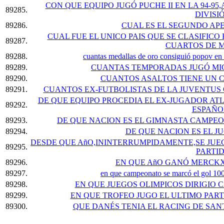
CON QUE EQUIPO JUGÓ PUCHE II EN LA 94-95,
89285.
DIVISI
89286.
CUAL ES EL SEGUNDO AP
CUAL FUE EL UNICO PAIS QUE SE CLASIFIC
89287.
CUARTOS DE M
89288.
cuantas medallas de oro consiguió popov en 
89289.
CUANTAS TEMPORADAS JUGÓ MIC
89290.
CUANTOS ASALTOS TIENE UN
89291.
CUANTOS EX-FUTBOLISTAS DE LA JUVENTUS 
DE QUE EQUIPO PROCEDIA EL EX-JUGADOR AT
89292.
ESPAÑO
89293.
DE QUE NACION ES EL GIMNASTA CAMPEO
89294.
DE QUE NACION ES EL 
DESDE QUE AñO,ININTERRUMPIDAMENTE,SE JUE
89295.
PARTI
89296.
EN QUE AñO GANÓ MERCKX
89297.
en que campeonato se marcó el gol 1000
89298.
EN QUE JUEGOS OLIMPICOS DIRIGIO 
89299.
EN QUE TROFEO JUGO EL ULTIMO PART
89300.
QUE DANÉS TENIA EL RACING DE SAN