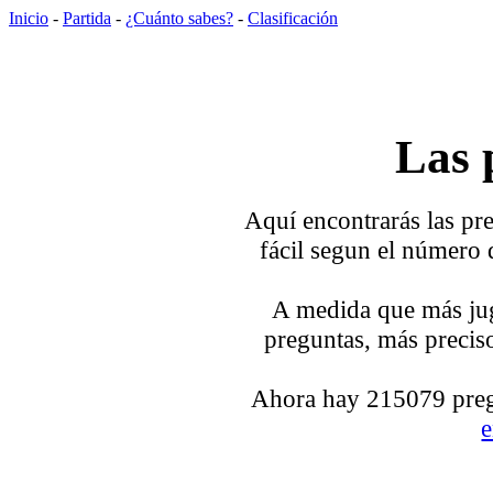
Inicio
-
Partida
-
¿Cuánto sabes?
-
Clasificación
Las 
Aquí encontrarás las pre
fácil segun el número 
A medida que más jug
preguntas, más preciso
Ahora hay 215079 pregu
e