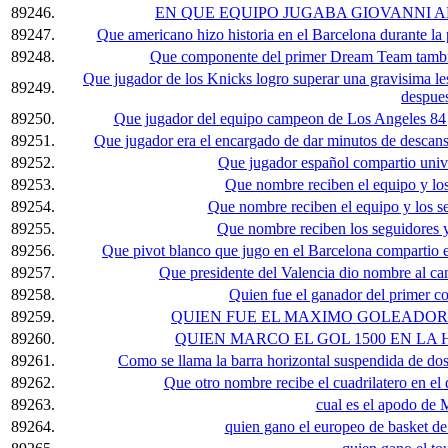
89246.
EN QUE EQUIPO JUGABA GIOVANNI A
89247.
Que americano hizo historia en el Barcelona durante la
89248.
Que componente del primer Dream Team tambie
Que jugador de los Knicks logro superar una gravisima les
89249.
despue
89250.
Que jugador del equipo campeon de Los Angeles 84 
89251.
Que jugador era el encargado de dar minutos de descan
89252.
Que jugador español compartio univ
89253.
Que nombre reciben el equipo y lo
89254.
Que nombre reciben el equipo y los se
89255.
Que nombre reciben los seguidores y
89256.
Que pivot blanco que jugo en el Barcelona comparti
89257.
Que presidente del Valencia dio nombre al c
89258.
Quien fue el ganador del primer 
89259.
QUIEN FUE EL MAXIMO GOLEADOR
89260.
QUIEN MARCO EL GOL 1500 EN LA
89261.
Como se llama la barra horizontal suspendida de dos
89262.
Que otro nombre recibe el cuadrilatero en el
89263.
cual es el apodo
89264.
quien gano el europeo de basket d