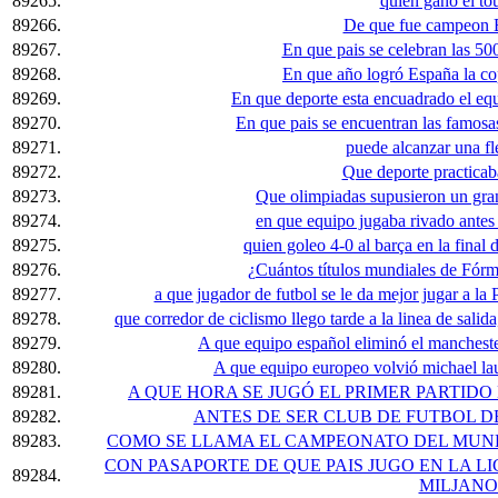
89265.
quien gano el to
89266.
De que fue campeon 
89267.
En que pais se celebran las 500
89268.
En que año logró España la co
89269.
En que deporte esta encuadrado el e
89270.
En que pais se encuentran las famosas
89271.
puede alcanzar una f
89272.
Que deporte practicab
89273.
Que olimpiadas supusieron un gra
89274.
en que equipo jugaba rivado antes 
89275.
quien goleo 4-0 al barça en la final
89276.
¿Cuántos títulos mundiales de Fórm
89277.
a que jugador de futbol se le da mejor jugar a la 
89278.
que corredor de ciclismo llego tarde a la linea de salida
89279.
A que equipo español eliminó el mancheste
89280.
A que equipo europeo volvió michael lau
89281.
A QUE HORA SE JUGÓ EL PRIMER PARTIDO
89282.
ANTES DE SER CLUB DE FUTBOL D
89283.
COMO SE LLAMA EL CAMPEONATO DEL MUND
CON PASAPORTE DE QUE PAIS JUGO EN LA 
89284.
MILJANO