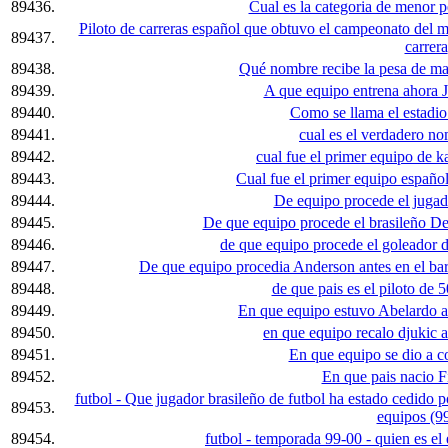
89436.
Cual es la categoria de menor 
Piloto de carreras español que obtuvo el campeonato del m
89437.
carrera
89438.
Qué nombre recibe la pesa de ma
89439.
A que equipo entrena ahora 
89440.
Como se llama el estadio
89441.
cual es el verdadero n
89442.
cual fue el primer equipo de ka
89443.
Cual fue el primer equipo españo
89444.
De equipo procede el jugad
89445.
De que equipo procede el brasileño Den
89446.
de que equipo procede el goleador 
89447.
De que equipo procedia Anderson antes en el bar
89448.
de que pais es el piloto de 
89449.
En que equipo estuvo Abelardo an
89450.
en que equipo recalo djukic an
89451.
En que equipo se dio a c
89452.
En que pais nacio Fi
futbol - Que jugador brasileño de futbol ha estado cedido po
89453.
equipos (9
89454.
futbol - temporada 99-00 - quien es el 