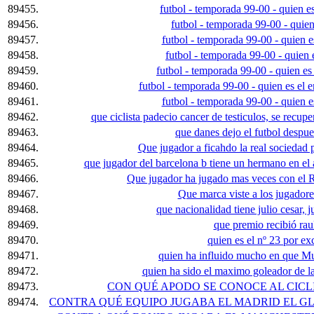
89455.
futbol - temporada 99-00 - quien es
89456.
futbol - temporada 99-00 - quien 
89457.
futbol - temporada 99-00 - quien e
89458.
futbol - temporada 99-00 - quien 
89459.
futbol - temporada 99-00 - quien es 
89460.
futbol - temporada 99-00 - quien es el e
89461.
futbol - temporada 99-00 - quien e
89462.
que ciclista padecio cancer de testiculos, se recup
89463.
que danes dejo el futbol despu
89464.
Que jugador a ficahdo la real sociedad 
89465.
que jugador del barcelona b tiene un hermano en el 
89466.
Que jugador ha jugado mas veces con el 
89467.
Que marca viste a los jugador
89468.
que nacionalidad tiene julio cesar, 
89469.
que premio recibió rau
89470.
quien es el nº 23 por ex
89471.
quien ha influido mucho en que Mun
89472.
quien ha sido el maximo goleador de la
89473.
CON QUÉ APODO SE CONOCE AL CICL
89474.
CONTRA QUÉ EQUIPO JUGABA EL MADRID EL GL