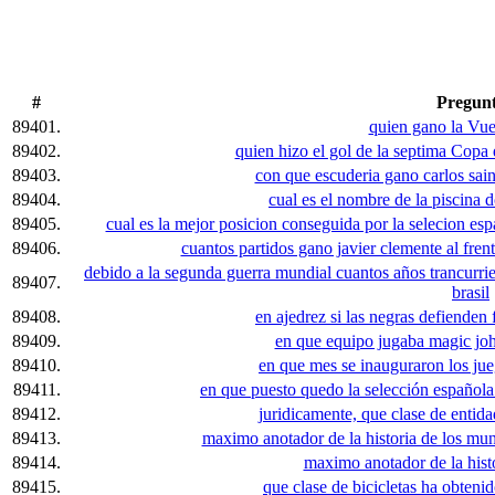
#
Pregun
89401.
quien gano la Vue
89402.
quien hizo el gol de la septima Copa
89403.
con que escuderia gano carlos sai
89404.
cual es el nombre de la piscina 
89405.
cual es la mejor posicion conseguida por la selecion e
89406.
cuantos partidos gano javier clemente al frent
debido a la segunda guerra mundial cuantos años trancurrie
89407.
brasil
89408.
en ajedrez si las negras defienden
89409.
en que equipo jugaba magic joh
89410.
en que mes se inauguraron los ju
89411.
en que puesto quedo la selección española
89412.
juridicamente, que clase de entida
89413.
maximo anotador de la historia de los mun
89414.
maximo anotador de la hist
89415.
que clase de bicicletas ha obteni