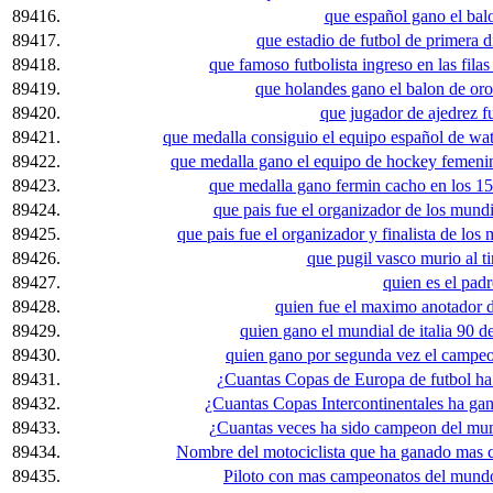
89416.
que español gano el bal
89417.
que estadio de futbol de primera d
89418.
que famoso futbolista ingreso en las filas 
89419.
que holandes gano el balon de oro
89420.
que jugador de ajedrez f
89421.
que medalla consiguio el equipo español de wat
89422.
que medalla gano el equipo de hockey femenin
89423.
que medalla gano fermin cacho en los 15
89424.
que pais fue el organizador de los mund
89425.
que pais fue el organizador y finalista de los
89426.
que pugil vasco murio al ti
89427.
quien es el padr
89428.
quien fue el maximo anotador 
89429.
quien gano el mundial de italia 90 de 
89430.
quien gano por segunda vez el campeo
89431.
¿Cuantas Copas de Europa de futbol ha
89432.
¿Cuantas Copas Intercontinentales ha ga
89433.
¿Cuantas veces ha sido campeon del mu
89434.
Nombre del motociclista que ha ganado mas
89435.
Piloto con mas campeonatos del mund