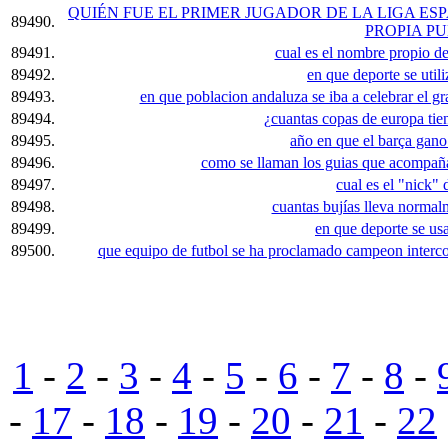
QUIÉN FUE EL PRIMER JUGADOR DE LA LIGA E
89490.
PROPIA P
89491.
cual es el nombre propio del
89492.
en que deporte se utili
89493.
en que poblacion andaluza se iba a celebrar el 
89494.
¿cuantas copas de europa tien
89495.
año en que el barça gano
89496.
como se llaman los guias que acompañan
89497.
cual es el "nick" 
89498.
cuantas bujías lleva normal
89499.
en que deporte se usa 
89500.
que equipo de futbol se ha proclamado campeon intercon
1
-
2
-
3
-
4
-
5
-
6
-
7
-
8
-
-
17
-
18
-
19
-
20
-
21
-
22