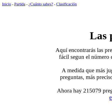
Inicio
-
Partida
-
¿Cuánto sabes?
-
Clasificación
Las 
Aquí encontrarás las pre
fácil segun el número 
A medida que más jug
preguntas, más preciso
Ahora hay 215079 pregu
e