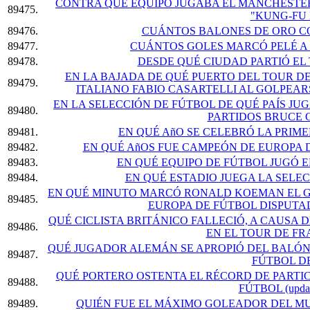
CONTRA QUÉ EQUIPO JUGABA EL MANCHESTER 
89475.
"KUNG-FU 
89476.
CUÁNTOS BALONES DE ORO C
89477.
CUÁNTOS GOLES MARCÓ PELÉ A
89478.
DESDE QUÉ CIUDAD PARTIÓ EL 
EN LA BAJADA DE QUÉ PUERTO DEL TOUR DE 
89479.
ITALIANO FABIO CASARTELLI AL GOLPEA
EN LA SELECCIÓN DE FÚTBOL DE QUÉ PAÍS J
89480.
PARTIDOS BRUCE
89481.
EN QUÉ AñO SE CELEBRÓ LA PRIM
89482.
EN QUÉ AñOS FUE CAMPEÓN DE EUROPA 
89483.
EN QUÉ EQUIPO DE FÚTBOL JUGÓ E
89484.
EN QUÉ ESTADIO JUEGA LA SELE
EN QUÉ MINUTO MARCÓ RONALD KOEMAN EL GL
89485.
EUROPA DE FÚTBOL DISPUTA
QUÉ CICLISTA BRITÁNICO FALLECIÓ, A CAUSA
89486.
EN EL TOUR DE FR
QUÉ JUGADOR ALEMÁN SE APROPIÓ DEL BALÓN 
89487.
FÚTBOL DE
QUÉ PORTERO OSTENTA EL RÉCORD DE PARTIC
89488.
FÚTBOL (updat
89489.
QUIÉN FUE EL MÁXIMO GOLEADOR DEL MU