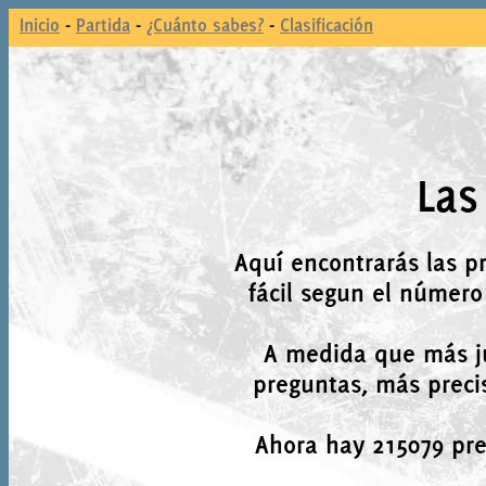
Inicio
-
Partida
-
¿Cuánto sabes?
-
Clasificación
Las
Aquí encontrarás las p
fácil segun el número
A medida que más j
preguntas, más precis
Ahora hay 215079 preg