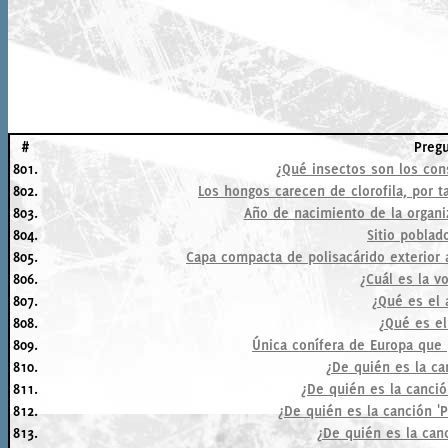
#
Preg
801.
¿Qué insectos son los con
802.
Los hongos carecen de clorofila, por t
803.
Año de nacimiento de la organi
804.
Sitio poblad
805.
Capa compacta de polisacárido exterior a
806.
¿Cuál es la v
807.
¿Qué es el 
808.
¿Qué es el
809.
Única conífera de Europa que 
810.
¿De quién es la ca
811.
¿De quién es la canció
812.
¿De quién es la canción 'P
813.
¿De quién es la canc