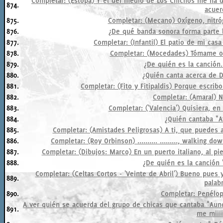
Completar: (Estopa) Y el del medio de Los Chichos me ha di
874.
acuer
875.
Completar: (Mecano) Oxígeno, nitróg
876.
¿De qué banda sonora forma parte 
877.
Completar: (Infantil) El patio de mi casa
878.
Completar: (Mocedades) Tómame o 
879.
¿De quién es la canción.
880.
¿Quién canta acerca de 
881.
Completar: (Fito y Fitipaldis) Porque escrib
882.
Completar: (Amaral) N
883.
Completar: ('Valencia') Quisiera, en
884.
¿Quién cantaba "A
885.
Completar: (Amistades Peligrosas) A ti, que puedes a
886.
Completar: (Roy Orbinson) .......... ........., walking down 
887.
Completar: (Dibujos: Marco) En un puerto italiano, al p
888.
¿De quién es la canción 
Completar: (Celtas Cortos - 'Veinte de Abril') Bueno pue
889.
palabr
890.
Completar: Penélop
A ver quién se acuerda del grupo de chicas que cantaba "A
891.
me miiiir