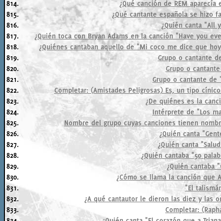
814.
¿Qué canción de REM aparecía e
815.
¿Qué cantante española se hizo f
816.
¿Quién canta "All 
817.
¿Quién toca con Bryan Adams en la canción "Have you eve
818.
¿Quiénes cantaban aquello de "Mi coco me dice que hoy 
819.
Grupo o cantante de
820.
Grupo o cantante
821.
Grupo o cantante de 
822.
Completar: (Amistades Peligrosas) Es, un tipo cínic
823.
¿De quiénes es la canc
824.
Intérprete de "Los ma
825.
Nombre del grupo cuyas canciones tienen nombre
826.
¿Quién canta "Gent
827.
¿Quién canta "Salud
828.
¿Quién cantaba "50 palab
829.
¿Quién cantaba 
830.
¿Cómo se llama la canción que A
831.
"El talismá
832.
¿A qué cantautor le dieron las diez y las o
833.
Completar: (Rapha
834.
¿Quién canta "El corazón que a Triana 