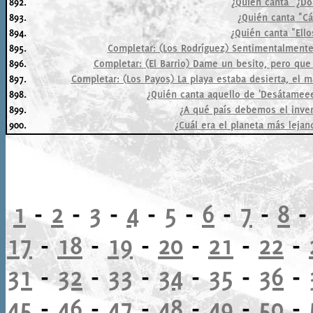
892.
¿Quién canta "¿Dó
893.
¿Quién canta "Cá
894.
¿Quién canta "Ell
895.
Completar: (Los Rodríguez) Sentimentalmente
896.
Completar: (El Barrio) Dame un besito, pero que
897.
Completar: (Los Payos) La playa estaba desierta, el ma
898.
¿Quién canta aquello de 'Desátamee
899.
¿A qué país debemos el inve
900.
¿Cuál era el planeta más leja
1
-
2
-
3
-
4
-
5
-
6
-
7
-
8
17
-
18
-
19
-
20
-
21
-
22
-
31
-
32
-
33
-
34
-
35
-
36
-
45
-
46
-
47
-
48
-
49
-
50
-