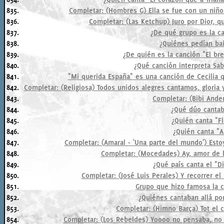
835.
Completar: (Hombres G) Ella se fue con un niño 
836.
Completar: (Las Ketchup) Juro por Dior, q
837.
¿De qué grupo es la ca
838.
¿Quiénes pedían bai
839.
¿De quién es la canción "El br
840.
¿Qué canción interpreta Sab
841.
"Mi querida España" es una canción de Cecilia q
842.
Completar: (Religiosa) Todos unidos alegres cantamos, gloria y a
843.
Completar: (Bibi Ande
844.
¿Qué dúo cantab
845.
¿Quién canta "F
846.
¿Quién canta "A
847.
Completar: (Amaral - 'Una parte del mundo') Esto
848.
Completar: (Mocedades) Ay, amor de 
849.
¿Qué país canta el "Di
850.
Completar: (José Luis Perales) Y recorrer el
851.
Grupo que hizo famosa la ca
852.
¿Quiénes cantaban allá po
853.
Completar: (Himno Barça) Tot el 
854.
Completar: (Los Rebeldes) Yoooo no pensaba, no 