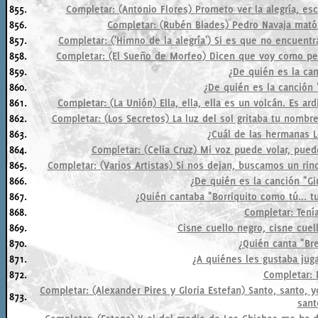
855.
Completar: (Antonio Flores) Prometo ver la alegría, es
856.
Completar: (Rubén Blades) Pedro Navaja matón
857.
Completar: ('Himno de la alegría') Si es que no encuentra
858.
Completar: (El Sueño de Morfeo) Dicen que voy como pe
859.
¿De quién es la ca
860.
¿De quién es la canción "
861.
Completar: (La Unión) Ella, ella, ella es un volcán. Es a
862.
Completar: (Los Secretos) La luz del sol gritaba tu nombre
863.
¿Cuál de las hermanas L
864.
Completar: (Celia Cruz) Mi voz puede volar, puede
865.
Completar: (Varios Artistas) Si nos dejan, buscamos un rin
866.
¿De quién es la canción "Gi
867.
¿Quién cantaba "Borriquito como tú... tu
868.
Completar: Tení
869.
Cisne cuello negro, cisne cuell
870.
¿Quién canta "Br
871.
¿A quiénes les gustaba jug
872.
Completar: 
Completar: (Alexander Pires y Gloria Estefan) Santo, santo, 
873.
santo