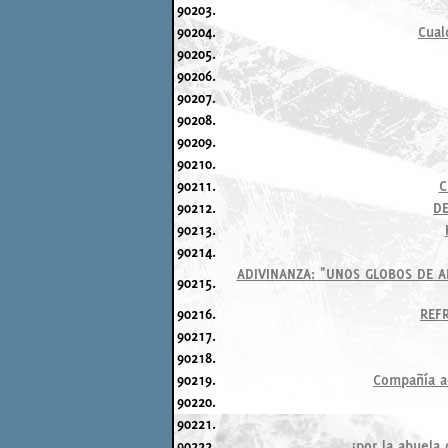
90203.
90204.
Cual
90205.
90206.
90207.
90208.
90209.
90210.
90211.
C
90212.
DE
90213.
90214.
ADIVINANZA: "UNOS GLOBOS DE A
90215.
90216.
REFR
90217.
90218.
90219.
Compañía aé
90220.
90221.
90222.
¿por la abuela 