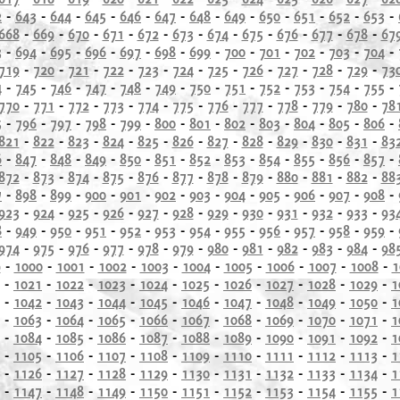
2
-
643
-
644
-
645
-
646
-
647
-
648
-
649
-
650
-
651
-
652
-
653
-
668
-
669
-
670
-
671
-
672
-
673
-
674
-
675
-
676
-
677
-
678
-
67
3
-
694
-
695
-
696
-
697
-
698
-
699
-
700
-
701
-
702
-
703
-
704
-
719
-
720
-
721
-
722
-
723
-
724
-
725
-
726
-
727
-
728
-
729
-
73
4
-
745
-
746
-
747
-
748
-
749
-
750
-
751
-
752
-
753
-
754
-
755
-
770
-
771
-
772
-
773
-
774
-
775
-
776
-
777
-
778
-
779
-
780
-
78
5
-
796
-
797
-
798
-
799
-
800
-
801
-
802
-
803
-
804
-
805
-
806
-
821
-
822
-
823
-
824
-
825
-
826
-
827
-
828
-
829
-
830
-
831
-
83
6
-
847
-
848
-
849
-
850
-
851
-
852
-
853
-
854
-
855
-
856
-
857
-
872
-
873
-
874
-
875
-
876
-
877
-
878
-
879
-
880
-
881
-
882
-
88
7
-
898
-
899
-
900
-
901
-
902
-
903
-
904
-
905
-
906
-
907
-
908
-
923
-
924
-
925
-
926
-
927
-
928
-
929
-
930
-
931
-
932
-
933
-
93
8
-
949
-
950
-
951
-
952
-
953
-
954
-
955
-
956
-
957
-
958
-
959
-
974
-
975
-
976
-
977
-
978
-
979
-
980
-
981
-
982
-
983
-
984
-
98
9
-
1000
-
1001
-
1002
-
1003
-
1004
-
1005
-
1006
-
1007
-
1008
-
1
-
1021
-
1022
-
1023
-
1024
-
1025
-
1026
-
1027
-
1028
-
1029
-
1
-
1042
-
1043
-
1044
-
1045
-
1046
-
1047
-
1048
-
1049
-
1050
-
1
-
1063
-
1064
-
1065
-
1066
-
1067
-
1068
-
1069
-
1070
-
1071
-
1
-
1084
-
1085
-
1086
-
1087
-
1088
-
1089
-
1090
-
1091
-
1092
-
1
-
1105
-
1106
-
1107
-
1108
-
1109
-
1110
-
1111
-
1112
-
1113
-
1
-
1126
-
1127
-
1128
-
1129
-
1130
-
1131
-
1132
-
1133
-
1134
-
1
-
1147
-
1148
-
1149
-
1150
-
1151
-
1152
-
1153
-
1154
-
1155
-
1