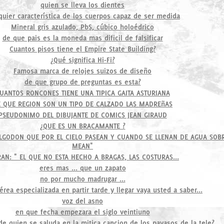
quien se lleva los dientes
quier característica de los cuerpos capaz de ser medida
Mineral gris azulado, PbS, cúbico holoédrico
de que pais es la moneda mas dificil de falsificar
Cuantos pisos tiene el Empire State Building?
¿Qué significa Hi-Fi?
Famosa marca de relojes suizos de diseño
de que grupo de preguntas es esta?
UANTOS RONCONES TIENE UNA TIPICA GAITA ASTURIANA
 QUE REGION SON UN TIPO DE CALZADO LAS MADREñAS
PSEUDONIMO DEL DIBUJANTE DE COMICS JEAN GIRAUD
¿QUE ES UN BRACAMANTE ?
LGODON QUE POR EL CIELO PASEAN Y CUANDO SE LLENAN DE AGUA SOBR
MEAN"
AN: " EL QUE NO ESTA HECHO A BRAGAS, LAS COSTURAS...
eres mas ... que un zapato
no por mucho madrugar ...
rea especializada en partir tarde y llegar vaya usted a saber...
voz del asno
en que fecha empezara el siglo veintiuno
de quien se saluda en la mitica cancion de los payasos de la tele?