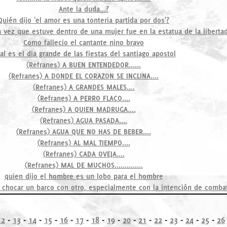
Ante la duda...?
Quién dijo 'el amor es una tonteria partida por dos'?
ma vez que estuve dentro de una mujer fue en la estatua de la libertad
Como fallecio el cantante nino bravo
al es el dia grande de las fiestas del santiago apostol
(Refranes) A BUEN ENTENDEDOR......
(Refranes) A DONDE EL CORAZON SE INCLINA....
(Refranes) A GRANDES MALES....
(Refranes) A PERRO FLACO....
(Refranes) A QUIEN MADRUGA....
(Refranes) AGUA PASADA....
(Refranes) AGUA QUE NO HAS DE BEBER....
(Refranes) AL MAL TIEMPO....
(Refranes) CADA OVEJA....
(Refranes) MAL DE MUCHOS..............
quien dijo el hombre es un lobo para el hombre
 chocar un barco con otro, especialmente con la intención de combat
12
-
13
-
14
-
15
-
16
-
17
-
18
-
19
-
20
-
21
-
22
-
23
-
24
-
25
-
26