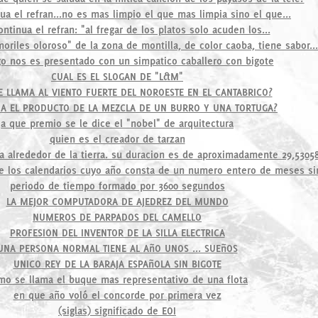
a el refran...no es mas limpio el que mas limpia sino el que...
ntinua el refran: "al fregar de los platos solo acuden los...
moriles oloroso" de la zona de montilla, de color caoba, tiene sabor...
o nos es presentado con un simpatico caballero con bigote
CUAL ES EL SLOGAN DE "L&M"
 LLAMA AL VIENTO FUERTE DEL NOROESTE EN EL CANTABRICO?
IA EL PRODUCTO DE LA MEZCLA DE UN BURRO Y UNA TORTUGA?
a que premio se le dice el "nobel" de arquitectura
quien es el creador de tarzan
na alrededor de la tierra. su duracion es de aproximadamente 29,5305
e los calendarios cuyo año consta de un numero entero de meses si
periodo de tiempo formado por 3600 segundos
LA MEJOR COMPUTADORA DE AJEDREZ DEL MUNDO
NUMEROS DE PARPADOS DEL CAMELLO
PROFESION DEL INVENTOR DE LA SILLA ELECTRICA
UNA PERSONA NORMAL TIENE AL AñO UNOS ... SUEñOS
UNICO REY DE LA BARAJA ESPAñOLA SIN BIGOTE
mo se llama el buque mas representativo de una flota
en que año voló el concorde por primera vez
(siglas) significado de EOI