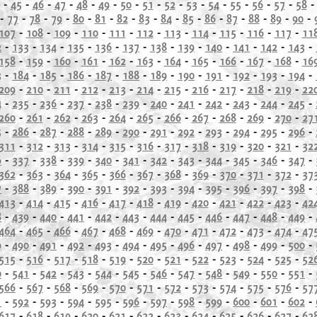
-
45
-
46
-
47
-
48
-
49
-
50
-
51
-
52
-
53
-
54
-
55
-
56
-
57
-
58
-
77
-
78
-
79
-
80
-
81
-
82
-
83
-
84
-
85
-
86
-
87
-
88
-
89
-
90
-
107
-
108
-
109
-
110
-
111
-
112
-
113
-
114
-
115
-
116
-
117
-
11
2
-
133
-
134
-
135
-
136
-
137
-
138
-
139
-
140
-
141
-
142
-
143
-
158
-
159
-
160
-
161
-
162
-
163
-
164
-
165
-
166
-
167
-
168
-
16
3
-
184
-
185
-
186
-
187
-
188
-
189
-
190
-
191
-
192
-
193
-
194
-
209
-
210
-
211
-
212
-
213
-
214
-
215
-
216
-
217
-
218
-
219
-
22
4
-
235
-
236
-
237
-
238
-
239
-
240
-
241
-
242
-
243
-
244
-
245
-
260
-
261
-
262
-
263
-
264
-
265
-
266
-
267
-
268
-
269
-
270
-
27
5
-
286
-
287
-
288
-
289
-
290
-
291
-
292
-
293
-
294
-
295
-
296
-
311
-
312
-
313
-
314
-
315
-
316
-
317
-
318
-
319
-
320
-
321
-
32
6
-
337
-
338
-
339
-
340
-
341
-
342
-
343
-
344
-
345
-
346
-
347
-
362
-
363
-
364
-
365
-
366
-
367
-
368
-
369
-
370
-
371
-
372
-
37
7
-
388
-
389
-
390
-
391
-
392
-
393
-
394
-
395
-
396
-
397
-
398
-
413
-
414
-
415
-
416
-
417
-
418
-
419
-
420
-
421
-
422
-
423
-
42
8
-
439
-
440
-
441
-
442
-
443
-
444
-
445
-
446
-
447
-
448
-
449
-
464
-
465
-
466
-
467
-
468
-
469
-
470
-
471
-
472
-
473
-
474
-
47
9
-
490
-
491
-
492
-
493
-
494
-
495
-
496
-
497
-
498
-
499
-
500
-
515
-
516
-
517
-
518
-
519
-
520
-
521
-
522
-
523
-
524
-
525
-
52
0
-
541
-
542
-
543
-
544
-
545
-
546
-
547
-
548
-
549
-
550
-
551
-
566
-
567
-
568
-
569
-
570
-
571
-
572
-
573
-
574
-
575
-
576
-
57
1
-
592
-
593
-
594
-
595
-
596
-
597
-
598
-
599
-
600
-
601
-
602
-
617
-
618
-
619
-
620
-
621
-
622
-
623
-
624
-
625
-
626
-
627
-
62