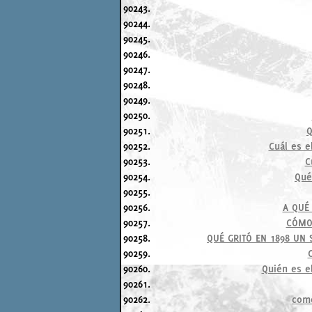
90243.
90244.
90245.
90246.
90247.
90248.
90249.
90250.
90251.
Q
90252.
Cuál es e
90253.
C
90254.
Qué
90255.
90256.
A QUÉ
90257.
CÓMO 
90258.
QUÉ GRITÓ EN 1898 UN
90259.
C
90260.
Quién es e
90261.
90262.
como