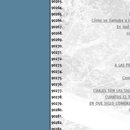
90263.
90264.
90265.
90266.
Cómo se llamaba a l
90267.
En qué 
90268.
c
90269.
90270.
90271.
90272.
90273.
A LAS P
90274.
90275.
Como
90276.
90277.
CUALES SON LAS SI
90278.
CUANTOS CL T
90279.
EN QUE SIGLO COMENZ
90280.
90281.
90282.
90283.