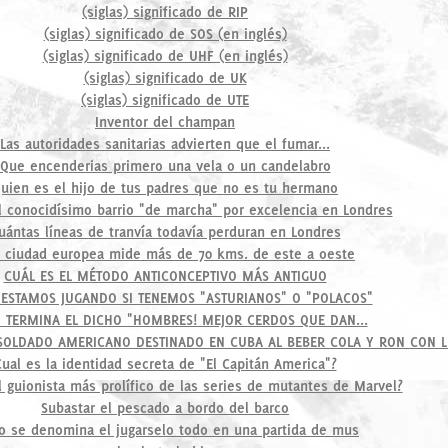
(siglas) significado de RIP
(siglas) significado de SOS (en inglés)
(siglas) significado de UHF (en inglés)
(siglas) significado de UK
(siglas) significado de UTE
Inventor del champan
Las autoridades sanitarias advierten que el fumar...
Que encenderias primero una vela o un candelabro
uien es el hijo de tus padres que no es tu hermano
l conocidísimo barrio "de marcha" por excelencia en Londres
uántas líneas de tranvía todavía perduran en Londres
 ciudad europea mide más de 70 kms. de este a oeste
CUÁL ES EL MÉTODO ANTICONCEPTIVO MÁS ANTIGUO
 ESTAMOS JUGANDO SI TENEMOS "ASTURIANOS" O "POLACOS"
TERMINA EL DICHO "HOMBRES! MEJOR CERDOS QUE DAN...
 SOLDADO AMERICANO DESTINADO EN CUBA AL BEBER COLA Y RON CON 
ual es la identidad secreta de "El Capitán America"?
l guionista más prolífico de las series de mutantes de Marvel?
Subastar el pescado a bordo del barco
 se denomina el jugarselo todo en una partida de mus