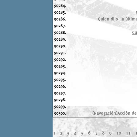
90284.
90285.
90286.
Quien dijo 'la últi
90287.
90288.
Cu
90289.
90290.
90291.
90292.
90293.
90294.
90295.
90296.
90297.
90298.
90299.
90300.
(Navegación)Acción de
1
-
2
-
3
-
4
-
5
-
6
-
7
-
8
-
9
-
10
-
11
-