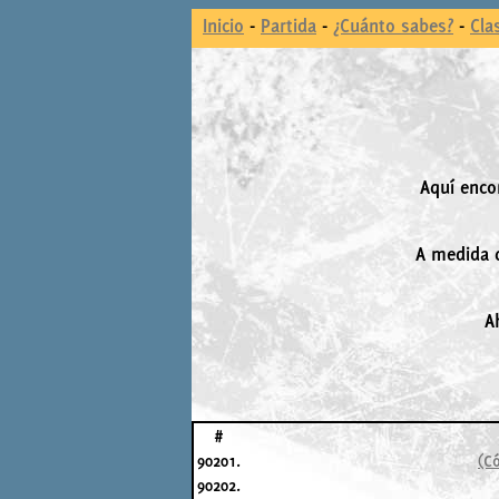
Inicio
-
Partida
-
¿Cuánto sabes?
-
Cla
Aquí enco
A medida q
A
#
90201.
(Có
90202.