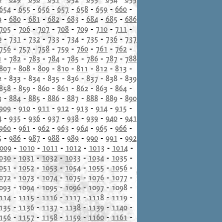
654
-
655
-
656
-
657
-
658
-
659
-
660
-
9
-
680
-
681
-
682
-
683
-
684
-
685
-
686
705
-
706
-
707
-
708
-
709
-
710
-
711
-
0
-
731
-
732
-
733
-
734
-
735
-
736
-
737
756
-
757
-
758
-
759
-
760
-
761
-
762
-
1
-
782
-
783
-
784
-
785
-
786
-
787
-
788
807
-
808
-
809
-
810
-
811
-
812
-
813
-
2
-
833
-
834
-
835
-
836
-
837
-
838
-
839
858
-
859
-
860
-
861
-
862
-
863
-
864
-
3
-
884
-
885
-
886
-
887
-
888
-
889
-
890
909
-
910
-
911
-
912
-
913
-
914
-
915
-
4
-
935
-
936
-
937
-
938
-
939
-
940
-
941
960
-
961
-
962
-
963
-
964
-
965
-
966
-
5
-
986
-
987
-
988
-
989
-
990
-
991
-
992
009
-
1010
-
1011
-
1012
-
1013
-
1014
-
030
-
1031
-
1032
-
1033
-
1034
-
1035
-
051
-
1052
-
1053
-
1054
-
1055
-
1056
-
072
-
1073
-
1074
-
1075
-
1076
-
1077
-
093
-
1094
-
1095
-
1096
-
1097
-
1098
-
114
-
1115
-
1116
-
1117
-
1118
-
1119
-
135
-
1136
-
1137
-
1138
-
1139
-
1140
-
156
-
1157
-
1158
-
1159
-
1160
-
1161
-