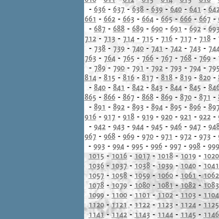
-
636
-
637
-
638
-
639
-
640
-
641
-
64
661
-
662
-
663
-
664
-
665
-
666
-
667
-
-
687
-
688
-
689
-
690
-
691
-
692
-
69
712
-
713
-
714
-
715
-
716
-
717
-
718
-
-
738
-
739
-
740
-
741
-
742
-
743
-
74
763
-
764
-
765
-
766
-
767
-
768
-
769
-
-
789
-
790
-
791
-
792
-
793
-
794
-
79
814
-
815
-
816
-
817
-
818
-
819
-
820
-
-
840
-
841
-
842
-
843
-
844
-
845
-
84
865
-
866
-
867
-
868
-
869
-
870
-
871
-
-
891
-
892
-
893
-
894
-
895
-
896
-
89
916
-
917
-
918
-
919
-
920
-
921
-
922
-
-
942
-
943
-
944
-
945
-
946
-
947
-
94
967
-
968
-
969
-
970
-
971
-
972
-
973
-
-
993
-
994
-
995
-
996
-
997
-
998
-
99
1015
-
1016
-
1017
-
1018
-
1019
-
1020
1036
-
1037
-
1038
-
1039
-
1040
-
1041
1057
-
1058
-
1059
-
1060
-
1061
-
1062
1078
-
1079
-
1080
-
1081
-
1082
-
1083
1099
-
1100
-
1101
-
1102
-
1103
-
1104
1120
-
1121
-
1122
-
1123
-
1124
-
1125
1141
-
1142
-
1143
-
1144
-
1145
-
1146