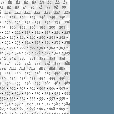
-
59
-
60
-
61
-
62
-
63
-
64
-
65
-
66
-
67
-
91
-
92
-
93
-
94
-
95
-
96
-
97
-
98
-
99
-
8
-
119
-
120
-
121
-
122
-
123
-
124
-
125
144
-
145
-
146
-
147
-
148
-
149
-
150
-
9
-
170
-
171
-
172
-
173
-
174
-
175
-
176
195
-
196
-
197
-
198
-
199
-
200
-
201
-
0
-
221
-
222
-
223
-
224
-
225
-
226
-
227
246
-
247
-
248
-
249
-
250
-
251
-
252
-
1
-
272
-
273
-
274
-
275
-
276
-
277
-
278
297
-
298
-
299
-
300
-
301
-
302
-
303
-
2
-
323
-
324
-
325
-
326
-
327
-
328
-
329
348
-
349
-
350
-
351
-
352
-
353
-
354
-
3
-
374
-
375
-
376
-
377
-
378
-
379
-
380
399
-
400
-
401
-
402
-
403
-
404
-
405
-
4
-
425
-
426
-
427
-
428
-
429
-
430
-
431
450
-
451
-
452
-
453
-
454
-
455
-
456
-
5
-
476
-
477
-
478
-
479
-
480
-
481
-
482
501
-
502
-
503
-
504
-
505
-
506
-
507
-
6
-
527
-
528
-
529
-
530
-
531
-
532
-
533
552
-
553
-
554
-
555
-
556
-
557
-
558
-
7
-
578
-
579
-
580
-
581
-
582
-
583
-
584
603
-
604
-
605
-
606
-
607
-
608
-
609
-
8
-
629
-
630
-
631
-
632
-
633
-
634
-
635