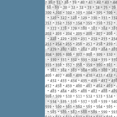
-
36
-
37
-
38
-
39
-
40
-
41
-
42
-
43
-
44
68
-
69
-
70
-
71
-
72
-
73
-
74
-
75
-
76
100
-
101
-
102
-
103
-
104
-
105
-
106
-
-
126
-
127
-
128
-
129
-
130
-
131
-
13
151
-
152
-
153
-
154
-
155
-
156
-
157
-
-
177
-
178
-
179
-
180
-
181
-
182
-
18
202
-
203
-
204
-
205
-
206
-
207
-
208
-
-
228
-
229
-
230
-
231
-
232
-
233
-
23
253
-
254
-
255
-
256
-
257
-
258
-
259
-
-
279
-
280
-
281
-
282
-
283
-
284
-
28
304
-
305
-
306
-
307
-
308
-
309
-
310
-
-
330
-
331
-
332
-
333
-
334
-
335
-
33
355
-
356
-
357
-
358
-
359
-
360
-
361
-
-
381
-
382
-
383
-
384
-
385
-
386
-
38
406
-
407
-
408
-
409
-
410
-
411
-
412
-
-
432
-
433
-
434
-
435
-
436
-
437
-
43
457
-
458
-
459
-
460
-
461
-
462
-
463
-
-
483
-
484
-
485
-
486
-
487
-
488
-
48
508
-
509
-
510
-
511
-
512
-
513
-
514
-
-
534
-
535
-
536
-
537
-
538
-
539
-
54
559
-
560
-
561
-
562
-
563
-
564
-
565
-
-
585
-
586
-
587
-
588
-
589
-
590
-
59
610
-
611
-
612
-
613
-
614
-
615
-
616
-