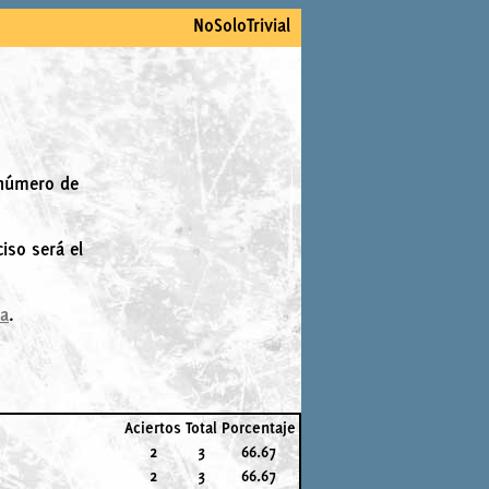
NoSoloTrivial
 número de
iso será el
la
.
Aciertos
Total
Porcentaje
2
3
66.67
2
3
66.67