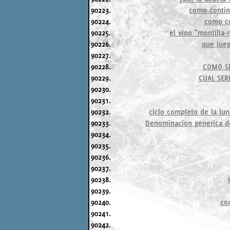
90223.
como continu
90224.
como co
90225.
el vino "montilla-
90226.
que jueg
90227.
90228.
COMO SE
90229.
CUAL SER
90230.
90231.
90232.
ciclo completo de la lu
90233.
Denominacion generica d
90234.
90235.
90236.
90237.
90238.
90239.
90240.
co
90241.
90242.