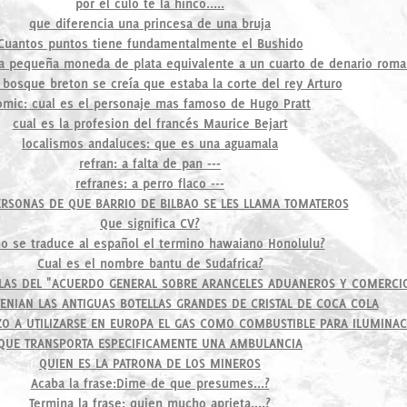
por el culo te la hinco.....
que diferencia una princesa de una bruja
Cuantos puntos tiene fundamentalmente el Bushido
a pequeña moneda de plata equivalente a un cuarto de denario rom
bosque breton se creía que estaba la corte del rey Arturo
omic: cual es el personaje mas famoso de Hugo Pratt
cual es la profesion del francés Maurice Bejart
localismos andaluces: que es una aguamala
refran: a falta de pan ---
refranes: a perro flaco ---
ERSONAS DE QUE BARRIO DE BILBAO SE LES LLAMA TOMATEROS
Que significa CV?
 se traduce al español el termino hawaiano Honolulu?
Cual es el nombre bantu de Sudafrica?
GLAS DEL "ACUERDO GENERAL SOBRE ARANCELES ADUANEROS Y COMERCI
ENIAN LAS ANTIGUAS BOTELLAS GRANDES DE CRISTAL DE COCA COLA
O A UTILIZARSE EN EUROPA EL GAS COMO COMBUSTIBLE PARA ILUMINA
QUE TRANSPORTA ESPECIFICAMENTE UNA AMBULANCIA
QUIEN ES LA PATRONA DE LOS MINEROS
Acaba la frase:Dime de que presumes...?
Termina la frase: quien mucho aprieta....?