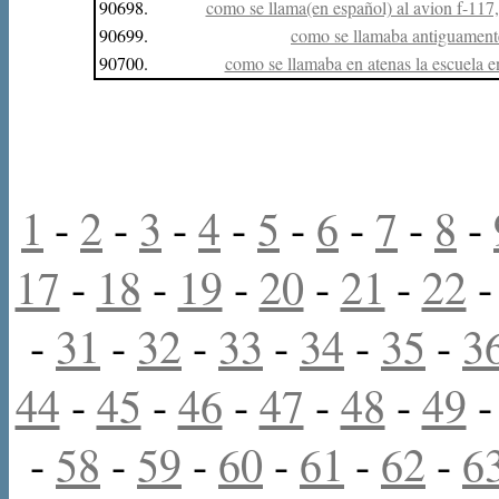
90698.
como se llama(en español) al avion f-117,
90699.
como se llamaba antiguamente
90700.
como se llamaba en atenas la escuela e
1
-
2
-
3
-
4
-
5
-
6
-
7
-
8
-
17
-
18
-
19
-
20
-
21
-
22
-
31
-
32
-
33
-
34
-
35
-
3
44
-
45
-
46
-
47
-
48
-
49
-
58
-
59
-
60
-
61
-
62
-
6