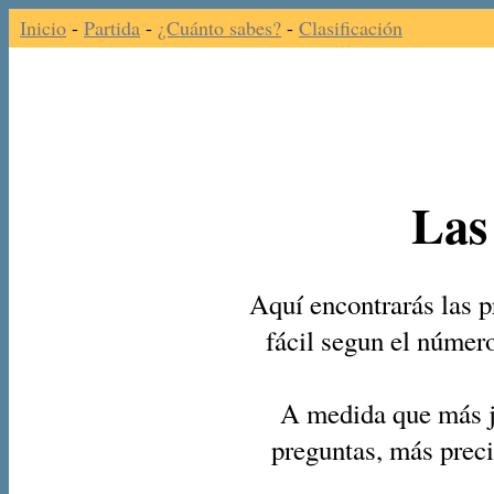
Inicio
-
Partida
-
¿Cuánto sabes?
-
Clasificación
Las
Aquí encontrarás las p
fácil segun el númer
A medida que más j
preguntas, más preci