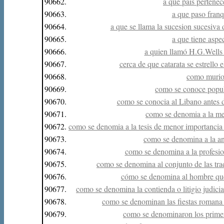
90662.
a que pais pertenece
90663.
a que paso franq
90664.
a que se llama la sucesion sucesiva
90665.
a que tiene aspe
90666.
a quien llamó H.G.Wells 
90667.
cerca de que catarata se estrell
90668.
como murio 
90669.
como se conoce popul
90670.
como se conocia al Libano antes d
90671.
como se denomia a la me
90672.
como se denomia a la tesis de menor importancia 
90673.
como se denomina a la an
90674.
como se denomina a la profesio
90675.
como se denomina al conjunto de las tra
90676.
cómo se denomina al hombre que
90677.
como se denomina la contienda o litigio judici
90678.
como se denominan las fiestas romana 
90679.
como se denominaron los primer