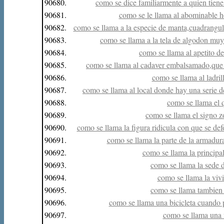
90680.
como se dice familiarmente a quien tiene 
90681.
como se le llama al abominable h
90682.
como se llama a la especie de manta,cuadrangula
90683.
como se llama a la tela de algodon muy
90684.
como se llama al apetito d
90685.
como se llama al cadaver embalsamado,que 
90686.
como se llama al ladril
90687.
como se llama al local donde hay una serie d
90688.
como se llama el
90689.
como se llama el signo z
90690.
como se llama la figura ridicula con que se de
90691.
como se llama la parte de la armadur
90692.
como se llama la principa
90693.
como se llama la sede d
90694.
como se llama la viv
90695.
como se llama tambien 
90696.
como se llama una bicicleta cuando
90697.
como se llama una 