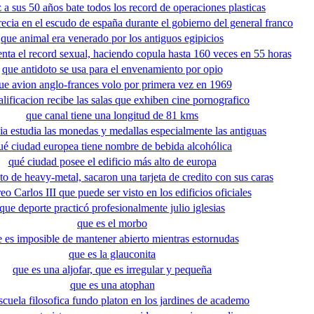
z a sus 50 años bate todos los record de operaciones plasticas
ecia en el escudo de españa durante el gobierno del general franco
que animal era venerado por los antiguos egipicios
enta el record sexual, haciendo copula hasta 160 veces en 55 horas
que antidoto se usa para el envenamiento por opio
ue avion anglo-frances volo por primera vez en 1969
alificacion recibe las salas que exhiben cine pornografico
que canal tiene una longitud de 81 kms
ia estudia las monedas y medallas especialmente las antiguas
ué ciudad europea tiene nombre de bebida alcohólica
qué ciudad posee el edificio más alto de europa
o de heavy-metal, sacaron una tarjeta de credito con sus caras
eo Carlos III que puede ser visto en los edificios oficiales
que deporte practicó profesionalmente julio iglesias
que es el morbo
 es imposible de mantener abierto mientras estornudas
que es la glauconita
que es una aljofar, que es irregular y pequeña
que es una atophan
scuela filosofica fundo platon en los jardines de academo