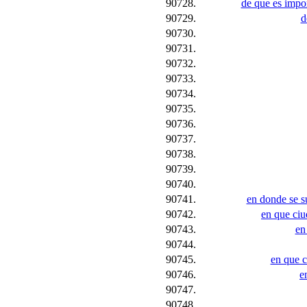
90728.
de que es impor
90729.
d
90730.
90731.
90732.
90733.
90734.
90735.
90736.
90737.
90738.
90739.
90740.
90741.
en donde se s
90742.
en que ciu
90743.
en
90744.
90745.
en que c
90746.
e
90747.
90748.