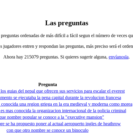
Las preguntas
 preguntas ordenadas de más difícil a fácil segun el número de veces qu
jugadores entren y respondan las preguntas, más preciso será el orden
Ahora hay 215079 preguntas. Si quieres sugerir alguna,
envíanosla
.
Pregunta
os guias del nepal que ofrecen sus servicios para escalar el everest
umento se ejecutaba la pena capital durante la revolucion francesa
 conocida una region griega en la era medieval y moderna como morea
s mas conocida la organizacion internacional de la policia criminal
que nombre popular se conoce a la "executive mansion"
e se ha propuesto poner al actual aeropuerto ingles de heathrow
con que otro nombre se conoce un binoculo