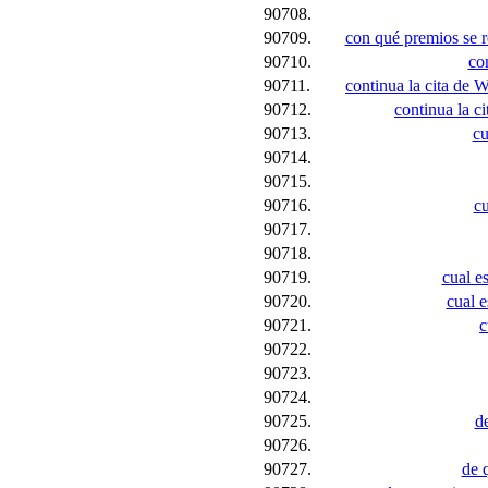
90708.
90709.
con qué premios se re
90710.
co
90711.
continua la cita de W
90712.
continua la c
90713.
cu
90714.
90715.
90716.
cu
90717.
90718.
90719.
cual e
90720.
cual e
90721.
c
90722.
90723.
90724.
90725.
d
90726.
90727.
de 