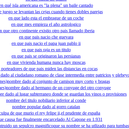
en qué isla americana es "la plena" un baile cantado
e juego se levantan las cejas cuando tienes dobles parejas
en que lado esta el embrague de un coche
en que mes empieza el año astrologico
n que otro continente existio otro pais llamado iberia
en que pais nacio che guevara
en que pais nacio el papa juan pablo ii
en que pais raja es un titulo
en que pais se originaron las persianas
en que vivienda humana nunca hay moscas
s porteadores de que pais miden las distancias en cocas
dado al ciudadano romano de clase intermedia entre patricios y plebey
ones)nombre dado al conjunto de camison muy corto y bragas
ones)nombre dado al hermano de un conyuge del otro conyuge
re dado al lugar subterraneo donde se guardan los vinos o provisiones
nombre del titulo nobiliario inferior al conde
nombre popular dado al gorro catalan
culpa de que murio el rey felipe ii,el prudente de españa
ue causa fue finalmente encarcelado Al Capone en 1.931
ntruido un sepulcro magnificoque su nombre se ha utlizado para tumbas