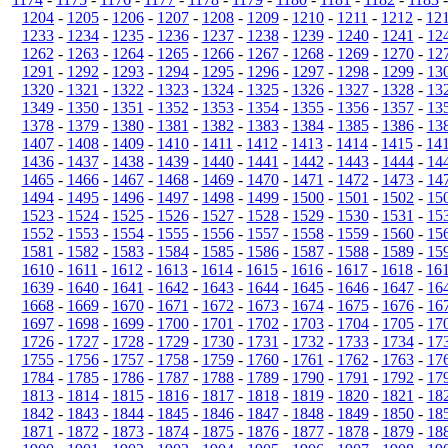
1204
-
1205
-
1206
-
1207
-
1208
-
1209
-
1210
-
1211
-
1212
-
12
1233
-
1234
-
1235
-
1236
-
1237
-
1238
-
1239
-
1240
-
1241
-
12
1262
-
1263
-
1264
-
1265
-
1266
-
1267
-
1268
-
1269
-
1270
-
12
1291
-
1292
-
1293
-
1294
-
1295
-
1296
-
1297
-
1298
-
1299
-
13
1320
-
1321
-
1322
-
1323
-
1324
-
1325
-
1326
-
1327
-
1328
-
13
1349
-
1350
-
1351
-
1352
-
1353
-
1354
-
1355
-
1356
-
1357
-
13
1378
-
1379
-
1380
-
1381
-
1382
-
1383
-
1384
-
1385
-
1386
-
13
1407
-
1408
-
1409
-
1410
-
1411
-
1412
-
1413
-
1414
-
1415
-
14
1436
-
1437
-
1438
-
1439
-
1440
-
1441
-
1442
-
1443
-
1444
-
14
1465
-
1466
-
1467
-
1468
-
1469
-
1470
-
1471
-
1472
-
1473
-
14
1494
-
1495
-
1496
-
1497
-
1498
-
1499
-
1500
-
1501
-
1502
-
15
1523
-
1524
-
1525
-
1526
-
1527
-
1528
-
1529
-
1530
-
1531
-
15
1552
-
1553
-
1554
-
1555
-
1556
-
1557
-
1558
-
1559
-
1560
-
15
1581
-
1582
-
1583
-
1584
-
1585
-
1586
-
1587
-
1588
-
1589
-
15
1610
-
1611
-
1612
-
1613
-
1614
-
1615
-
1616
-
1617
-
1618
-
16
1639
-
1640
-
1641
-
1642
-
1643
-
1644
-
1645
-
1646
-
1647
-
16
1668
-
1669
-
1670
-
1671
-
1672
-
1673
-
1674
-
1675
-
1676
-
16
1697
-
1698
-
1699
-
1700
-
1701
-
1702
-
1703
-
1704
-
1705
-
17
1726
-
1727
-
1728
-
1729
-
1730
-
1731
-
1732
-
1733
-
1734
-
17
1755
-
1756
-
1757
-
1758
-
1759
-
1760
-
1761
-
1762
-
1763
-
17
1784
-
1785
-
1786
-
1787
-
1788
-
1789
-
1790
-
1791
-
1792
-
17
1813
-
1814
-
1815
-
1816
-
1817
-
1818
-
1819
-
1820
-
1821
-
18
1842
-
1843
-
1844
-
1845
-
1846
-
1847
-
1848
-
1849
-
1850
-
18
1871
-
1872
-
1873
-
1874
-
1875
-
1876
-
1877
-
1878
-
1879
-
18