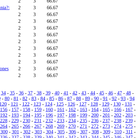
2
3
66.67
nia?:
2
3
66.67
2
3
66.67
2
3
66.67
2
3
66.67
2
3
66.67
2
3
66.67
2
3
66.67
2
3
66.67
2
3
66.67
dones
2
3
66.67
2
3
66.67
-
34
-
35
-
36
-
37
-
38
-
39
-
40
-
41
-
42
-
43
-
44
-
45
-
46
-
47
-
48
-
9
-
80
-
81
-
82
-
83
-
84
-
85
-
86
-
87
-
88
-
89
-
90
-
91
-
92
-
93
-
94
120
-
121
-
122
-
123
-
124
-
125
-
126
-
127
-
128
-
129
-
130
-
131
-
156
-
157
-
158
-
159
-
160
-
161
-
162
-
163
-
164
-
165
-
166
-
167
-
192
-
193
-
194
-
195
-
196
-
197
-
198
-
199
-
200
-
201
-
202
-
203
-
228
-
229
-
230
-
231
-
232
-
233
-
234
-
235
-
236
-
237
-
238
-
239
-
264
-
265
-
266
-
267
-
268
-
269
-
270
-
271
-
272
-
273
-
274
-
275
-
-
300
-
301
-
302
-
303
-
304
-
305
-
306
-
307
-
308
-
309
-
310
-
311
-
336
-
337
-
338
-
339
-
340
-
341
-
342
-
343
-
344
-
345
-
346
-
347
-