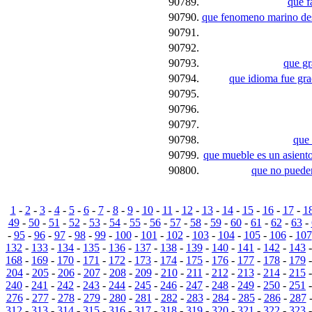
90789.
que f
90790.
que fenomeno marino des
90791.
90792.
90793.
que gr
90794.
que idioma fue gra
90795.
90796.
90797.
90798.
que 
90799.
que mueble es un asiento
90800.
que no pueden
1
-
2
-
3
-
4
-
5
-
6
-
7
-
8
-
9
-
10
-
11
-
12
-
13
-
14
-
15
-
16
-
17
-
1
49
-
50
-
51
-
52
-
53
-
54
-
55
-
56
-
57
-
58
-
59
-
60
-
61
-
62
-
63
-
-
95
-
96
-
97
-
98
-
99
-
100
-
101
-
102
-
103
-
104
-
105
-
106
-
107
132
-
133
-
134
-
135
-
136
-
137
-
138
-
139
-
140
-
141
-
142
-
143
168
-
169
-
170
-
171
-
172
-
173
-
174
-
175
-
176
-
177
-
178
-
179
204
-
205
-
206
-
207
-
208
-
209
-
210
-
211
-
212
-
213
-
214
-
215
240
-
241
-
242
-
243
-
244
-
245
-
246
-
247
-
248
-
249
-
250
-
251
276
-
277
-
278
-
279
-
280
-
281
-
282
-
283
-
284
-
285
-
286
-
287
312
-
313
-
314
-
315
-
316
-
317
-
318
-
319
-
320
-
321
-
322
-
323