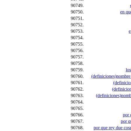
90749.
90750.
en qu
90751.
90752.
90753.
e
90754.
90755.
90756.
90757.
90758.
90759.
lo
90760.
(definiciones)nombre 
90761.
(definici
90762.
(definici
90763.
(definiciones)nomb
90764.
90765.
90766.
por 
90767.
por q
90768.
por que rey due cos