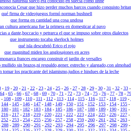
amoso naturista sueco era conocido en suecia como linne
conocia Cesar que hizo perder muchos barcos cuando conquisto britan
qué firma de videojuegos formó norman bushnell
que forma en cantidad una cosa undosa
an cultura americana fue la primera en domesticar al pavo
cias a dante,boccacio y petrarca el que se impuso sobre otros dialectos
que instrumento tocaba sherlock holmes
qué isla descubrió Erico el rojo
que magnitud miden los anglosajones en acres
monarca frances encargo construir el jardin de versalles
 mullido sin brazos,ni respaldo,gener. estrecho y alargado,con almoha
 tomar los practicante del islamismo,judios e hindues de la leche
8
-
19
-
20
-
21
-
22
-
23
-
24
-
25
-
26
-
27
-
28
-
29
-
30
-
31
-
32
-
33
64
-
65
-
66
-
67
-
68
-
69
-
70
-
71
-
72
-
73
-
74
-
75
-
76
-
77
-
78
-
7
-
108
-
109
-
110
-
111
-
112
-
113
-
114
-
115
-
116
-
117
-
118
-
119
-
-
144
-
145
-
146
-
147
-
148
-
149
-
150
-
151
-
152
-
153
-
154
-
155
-
-
180
-
181
-
182
-
183
-
184
-
185
-
186
-
187
-
188
-
189
-
190
-
191
-
-
216
-
217
-
218
-
219
-
220
-
221
-
222
-
223
-
224
-
225
-
226
-
227
-
-
252
-
253
-
254
-
255
-
256
-
257
-
258
-
259
-
260
-
261
-
262
-
263
-
-
288
-
289
-
290
-
291
-
292
-
293
-
294
-
295
-
296
-
297
-
298
-
299
-
324
-
325
-
326
-
327
-
328
-
329
-
330
-
331
-
332
-
333
-
334
-
335
-