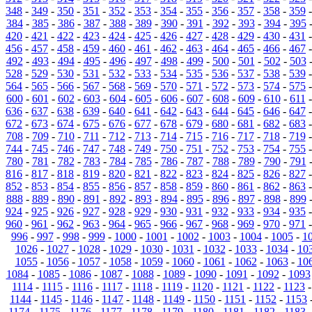
348
-
349
-
350
-
351
-
352
-
353
-
354
-
355
-
356
-
357
-
358
-
359
384
-
385
-
386
-
387
-
388
-
389
-
390
-
391
-
392
-
393
-
394
-
395
420
-
421
-
422
-
423
-
424
-
425
-
426
-
427
-
428
-
429
-
430
-
431
456
-
457
-
458
-
459
-
460
-
461
-
462
-
463
-
464
-
465
-
466
-
467
492
-
493
-
494
-
495
-
496
-
497
-
498
-
499
-
500
-
501
-
502
-
503
528
-
529
-
530
-
531
-
532
-
533
-
534
-
535
-
536
-
537
-
538
-
539
564
-
565
-
566
-
567
-
568
-
569
-
570
-
571
-
572
-
573
-
574
-
575
600
-
601
-
602
-
603
-
604
-
605
-
606
-
607
-
608
-
609
-
610
-
611
636
-
637
-
638
-
639
-
640
-
641
-
642
-
643
-
644
-
645
-
646
-
647
672
-
673
-
674
-
675
-
676
-
677
-
678
-
679
-
680
-
681
-
682
-
683
708
-
709
-
710
-
711
-
712
-
713
-
714
-
715
-
716
-
717
-
718
-
719
744
-
745
-
746
-
747
-
748
-
749
-
750
-
751
-
752
-
753
-
754
-
755
780
-
781
-
782
-
783
-
784
-
785
-
786
-
787
-
788
-
789
-
790
-
791
816
-
817
-
818
-
819
-
820
-
821
-
822
-
823
-
824
-
825
-
826
-
827
852
-
853
-
854
-
855
-
856
-
857
-
858
-
859
-
860
-
861
-
862
-
863
888
-
889
-
890
-
891
-
892
-
893
-
894
-
895
-
896
-
897
-
898
-
899
924
-
925
-
926
-
927
-
928
-
929
-
930
-
931
-
932
-
933
-
934
-
935
960
-
961
-
962
-
963
-
964
-
965
-
966
-
967
-
968
-
969
-
970
-
971
996
-
997
-
998
-
999
-
1000
-
1001
-
1002
-
1003
-
1004
-
1005
-
1
1026
-
1027
-
1028
-
1029
-
1030
-
1031
-
1032
-
1033
-
1034
-
10
1055
-
1056
-
1057
-
1058
-
1059
-
1060
-
1061
-
1062
-
1063
-
10
1084
-
1085
-
1086
-
1087
-
1088
-
1089
-
1090
-
1091
-
1092
-
1093
1114
-
1115
-
1116
-
1117
-
1118
-
1119
-
1120
-
1121
-
1122
-
1123
1144
-
1145
-
1146
-
1147
-
1148
-
1149
-
1150
-
1151
-
1152
-
1153
1174
-
1175
-
1176
-
1177
-
1178
-
1179
-
1180
-
1181
-
1182
-
1183