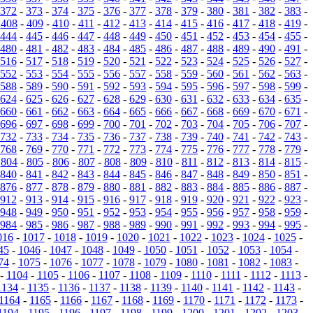
372
-
373
-
374
-
375
-
376
-
377
-
378
-
379
-
380
-
381
-
382
-
383
-
-
408
-
409
-
410
-
411
-
412
-
413
-
414
-
415
-
416
-
417
-
418
-
419
-
444
-
445
-
446
-
447
-
448
-
449
-
450
-
451
-
452
-
453
-
454
-
455
-
480
-
481
-
482
-
483
-
484
-
485
-
486
-
487
-
488
-
489
-
490
-
491
-
516
-
517
-
518
-
519
-
520
-
521
-
522
-
523
-
524
-
525
-
526
-
527
-
552
-
553
-
554
-
555
-
556
-
557
-
558
-
559
-
560
-
561
-
562
-
563
-
588
-
589
-
590
-
591
-
592
-
593
-
594
-
595
-
596
-
597
-
598
-
599
-
624
-
625
-
626
-
627
-
628
-
629
-
630
-
631
-
632
-
633
-
634
-
635
-
660
-
661
-
662
-
663
-
664
-
665
-
666
-
667
-
668
-
669
-
670
-
671
-
696
-
697
-
698
-
699
-
700
-
701
-
702
-
703
-
704
-
705
-
706
-
707
-
732
-
733
-
734
-
735
-
736
-
737
-
738
-
739
-
740
-
741
-
742
-
743
-
768
-
769
-
770
-
771
-
772
-
773
-
774
-
775
-
776
-
777
-
778
-
779
-
-
804
-
805
-
806
-
807
-
808
-
809
-
810
-
811
-
812
-
813
-
814
-
815
-
840
-
841
-
842
-
843
-
844
-
845
-
846
-
847
-
848
-
849
-
850
-
851
-
876
-
877
-
878
-
879
-
880
-
881
-
882
-
883
-
884
-
885
-
886
-
887
-
912
-
913
-
914
-
915
-
916
-
917
-
918
-
919
-
920
-
921
-
922
-
923
-
948
-
949
-
950
-
951
-
952
-
953
-
954
-
955
-
956
-
957
-
958
-
959
-
984
-
985
-
986
-
987
-
988
-
989
-
990
-
991
-
992
-
993
-
994
-
995
-
016
-
1017
-
1018
-
1019
-
1020
-
1021
-
1022
-
1023
-
1024
-
1025
-
45
-
1046
-
1047
-
1048
-
1049
-
1050
-
1051
-
1052
-
1053
-
1054
-
74
-
1075
-
1076
-
1077
-
1078
-
1079
-
1080
-
1081
-
1082
-
1083
-
-
1104
-
1105
-
1106
-
1107
-
1108
-
1109
-
1110
-
1111
-
1112
-
1113
-
1134
-
1135
-
1136
-
1137
-
1138
-
1139
-
1140
-
1141
-
1142
-
1143
-
1164
-
1165
-
1166
-
1167
-
1168
-
1169
-
1170
-
1171
-
1172
-
1173
-
1194
-
1195
-
1196
-
1197
-
1198
-
1199
-
1200
-
1201
-
1202
-
1203
-