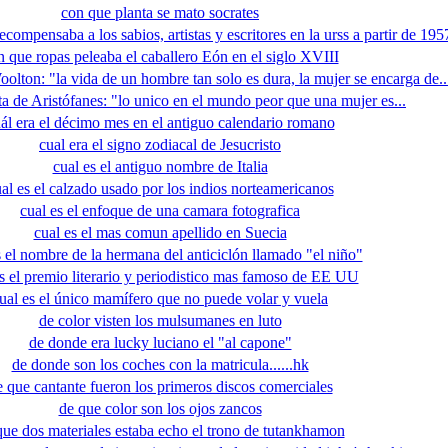
con que planta se mato socrates
compensaba a los sabios, artistas y escritores en la urss a partir de 195
n que ropas peleaba el caballero Eón en el siglo XVIII
oolton: "la vida de un hombre tan solo es dura, la mujer se encarga de..
ita de Aristófanes: "lo unico en el mundo peor que una mujer es...
ál era el décimo mes en el antiguo calendario romano
cual era el signo zodiacal de Jesucristo
cual es el antiguo nombre de Italia
al es el calzado usado por los indios norteamericanos
cual es el enfoque de una camara fotografica
cual es el mas comun apellido en Suecia
s el nombre de la hermana del anticiclón llamado "el niño"
s el premio literario y periodistico mas famoso de EE UU
ual es el único mamífero que no puede volar y vuela
de color visten los mulsumanes en luto
de donde era lucky luciano el "al capone"
de donde son los coches con la matricula......hk
e que cantante fueron los primeros discos comerciales
de que color son los ojos zancos
que dos materiales estaba echo el trono de tutankhamon