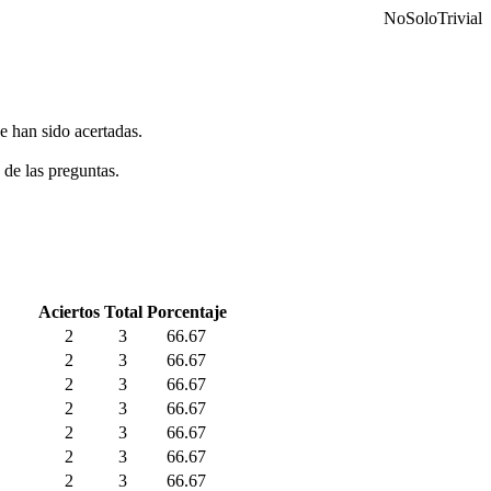
NoSoloTrivial
e han sido acertadas.
 de las preguntas.
Aciertos
Total
Porcentaje
2
3
66.67
2
3
66.67
2
3
66.67
2
3
66.67
2
3
66.67
2
3
66.67
2
3
66.67