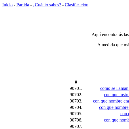
Inicio
-
Partida
-
¿Cuánto sabes?
-
Clasificación
Aquí encontrarás las
A medida que más 
#
90701.
como se llaman l
90702.
con que instr
90703.
con que nombre era
90704.
con que nombre e
90705.
con 
90706.
con que nombr
90707.