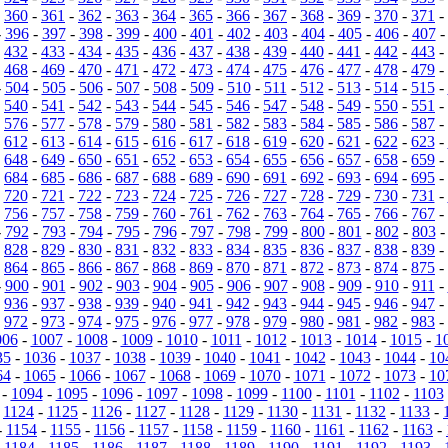
-
360
-
361
-
362
-
363
-
364
-
365
-
366
-
367
-
368
-
369
-
370
-
371
-
-
396
-
397
-
398
-
399
-
400
-
401
-
402
-
403
-
404
-
405
-
406
-
407
-
432
-
433
-
434
-
435
-
436
-
437
-
438
-
439
-
440
-
441
-
442
-
443
-
-
468
-
469
-
470
-
471
-
472
-
473
-
474
-
475
-
476
-
477
-
478
-
479
-
-
504
-
505
-
506
-
507
-
508
-
509
-
510
-
511
-
512
-
513
-
514
-
515
-
-
540
-
541
-
542
-
543
-
544
-
545
-
546
-
547
-
548
-
549
-
550
-
551
-
-
576
-
577
-
578
-
579
-
580
-
581
-
582
-
583
-
584
-
585
-
586
-
587
-
-
612
-
613
-
614
-
615
-
616
-
617
-
618
-
619
-
620
-
621
-
622
-
623
-
-
648
-
649
-
650
-
651
-
652
-
653
-
654
-
655
-
656
-
657
-
658
-
659
-
-
684
-
685
-
686
-
687
-
688
-
689
-
690
-
691
-
692
-
693
-
694
-
695
-
-
720
-
721
-
722
-
723
-
724
-
725
-
726
-
727
-
728
-
729
-
730
-
731
-
-
756
-
757
-
758
-
759
-
760
-
761
-
762
-
763
-
764
-
765
-
766
-
767
-
-
792
-
793
-
794
-
795
-
796
-
797
-
798
-
799
-
800
-
801
-
802
-
803
-
828
-
829
-
830
-
831
-
832
-
833
-
834
-
835
-
836
-
837
-
838
-
839
-
-
864
-
865
-
866
-
867
-
868
-
869
-
870
-
871
-
872
-
873
-
874
-
875
-
-
900
-
901
-
902
-
903
-
904
-
905
-
906
-
907
-
908
-
909
-
910
-
911
-
-
936
-
937
-
938
-
939
-
940
-
941
-
942
-
943
-
944
-
945
-
946
-
947
-
-
972
-
973
-
974
-
975
-
976
-
977
-
978
-
979
-
980
-
981
-
982
-
983
-
006
-
1007
-
1008
-
1009
-
1010
-
1011
-
1012
-
1013
-
1014
-
1015
-
1
35
-
1036
-
1037
-
1038
-
1039
-
1040
-
1041
-
1042
-
1043
-
1044
-
10
64
-
1065
-
1066
-
1067
-
1068
-
1069
-
1070
-
1071
-
1072
-
1073
-
10
-
1094
-
1095
-
1096
-
1097
-
1098
-
1099
-
1100
-
1101
-
1102
-
1103
-
1124
-
1125
-
1126
-
1127
-
1128
-
1129
-
1130
-
1131
-
1132
-
1133
-
-
1154
-
1155
-
1156
-
1157
-
1158
-
1159
-
1160
-
1161
-
1162
-
1163
-
-
1184
-
1185
-
1186
-
1187
-
1188
-
1189
-
1190
-
1191
-
1192
-
1193
-