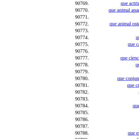
90769.
que actri
90770.
que animal apar
90771.
90772.
que animal ost
90773.
90774.
q
90775.
que c
90776.
90777.
que cienc
90778.
q
90779.
90780.
que conjunt
90781.
que cr
90782.
90783.
90784.
que
90785.
90786.
90787.
90788.
que e