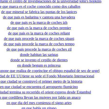
tante el centro de investigaciones de la universidad john's hopkins
e que marca es el coche conocido como dos caballos
de que mineral se fabrica las puntas de los lapices
de que pais es bailarina y cantora una bayadera
de que pais es la marca de coches izh
de que pais es la marca de coches premier
de que pais es la marca de coches reliant
de que pais procede la marca de coches sipani
de que pais procede la marca de coches tempo
de que pais procede la marca de coches zil
donde habitan las sarigas
donde se invento el cepillo de dientes
en donde begum es princesa
upone que realiza de coprincipe el obispo español de seo de urgel
dad de EE UUtiene su sede el Fondo Monetario Internacional
 que ciudad se construyó el primer metro de la historia
en que ciudad se encuentra el aeropuerto fiumicino
iudad termina su recorrido el orient express desde Estambul
n que cordillera llevan las mujeres por falda un anaco
en que dia del mes comienza el signo aries
en que habla un gitano