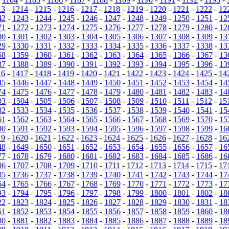
13
-
1214
-
1215
-
1216
-
1217
-
1218
-
1219
-
1220
-
1221
-
1222
-
12
42
-
1243
-
1244
-
1245
-
1246
-
1247
-
1248
-
1249
-
1250
-
1251
-
12
71
-
1272
-
1273
-
1274
-
1275
-
1276
-
1277
-
1278
-
1279
-
1280
-
12
00
-
1301
-
1302
-
1303
-
1304
-
1305
-
1306
-
1307
-
1308
-
1309
-
13
29
-
1330
-
1331
-
1332
-
1333
-
1334
-
1335
-
1336
-
1337
-
1338
-
13
58
-
1359
-
1360
-
1361
-
1362
-
1363
-
1364
-
1365
-
1366
-
1367
-
13
87
-
1388
-
1389
-
1390
-
1391
-
1392
-
1393
-
1394
-
1395
-
1396
-
13
16
-
1417
-
1418
-
1419
-
1420
-
1421
-
1422
-
1423
-
1424
-
1425
-
14
45
-
1446
-
1447
-
1448
-
1449
-
1450
-
1451
-
1452
-
1453
-
1454
-
14
74
-
1475
-
1476
-
1477
-
1478
-
1479
-
1480
-
1481
-
1482
-
1483
-
14
03
-
1504
-
1505
-
1506
-
1507
-
1508
-
1509
-
1510
-
1511
-
1512
-
15
32
-
1533
-
1534
-
1535
-
1536
-
1537
-
1538
-
1539
-
1540
-
1541
-
15
61
-
1562
-
1563
-
1564
-
1565
-
1566
-
1567
-
1568
-
1569
-
1570
-
15
90
-
1591
-
1592
-
1593
-
1594
-
1595
-
1596
-
1597
-
1598
-
1599
-
16
19
-
1620
-
1621
-
1622
-
1623
-
1624
-
1625
-
1626
-
1627
-
1628
-
16
48
-
1649
-
1650
-
1651
-
1652
-
1653
-
1654
-
1655
-
1656
-
1657
-
16
77
-
1678
-
1679
-
1680
-
1681
-
1682
-
1683
-
1684
-
1685
-
1686
-
16
06
-
1707
-
1708
-
1709
-
1710
-
1711
-
1712
-
1713
-
1714
-
1715
-
17
35
-
1736
-
1737
-
1738
-
1739
-
1740
-
1741
-
1742
-
1743
-
1744
-
17
64
-
1765
-
1766
-
1767
-
1768
-
1769
-
1770
-
1771
-
1772
-
1773
-
17
93
-
1794
-
1795
-
1796
-
1797
-
1798
-
1799
-
1800
-
1801
-
1802
-
18
22
-
1823
-
1824
-
1825
-
1826
-
1827
-
1828
-
1829
-
1830
-
1831
-
18
51
-
1852
-
1853
-
1854
-
1855
-
1856
-
1857
-
1858
-
1859
-
1860
-
18
80
-
1881
-
1882
-
1883
-
1884
-
1885
-
1886
-
1887
-
1888
-
1889
-
18