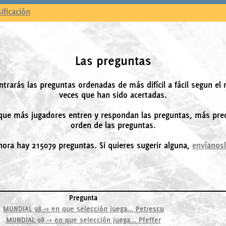
sificación
Las preguntas
ntrarás las preguntas ordenadas de más difícil a fácil segun el
veces que han sido acertadas.
ue más jugadores entren y respondan las preguntas, más prec
orden de las preguntas.
hora hay 215079 preguntas. Si quieres sugerir alguna,
envíanos
Pregunta
MUNDIAL 98 -> en que selección juega... Petrescu
MUNDIAL 98 -> en que selección juega... Pfeffer