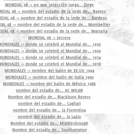
MUNDIAL 98 -> en que selección juega... Ziege
DIAL 98 -> nombre del estadio de la sede de... Nantes
IAL 98 -> nombre del estadio de la sede de... Burdeos
AL 98 -> nombre del estadio de la sede de... Montpellier
IAL 98 -> nombre del estadio de la sede de... Marsella
MUNDIAL 98 -> tercero
MUNDIALES -> donde se celebró el Mundial de... 1930
MUNDIALES -> donde se celebró el Mundial de... 1950
MUNDIALES -> donde se celebró el Mundial de... 1974
MUNDIALES -> donde se celebró el Mundial de... 1978
MUNDIALES -> nombre del balón de EE.UU 1994
MUNDIALES -> nombre del balón de Italia 1990
MUNDIALES -> nombre del balón de México 1986
nombre del estadio de... AC MILAN
Nombre del estadio de... Blackburn Rovers
nombre del estadio de... Cagliari
nombre del estadio de... la Fiorentina
nombre del estadio de... la Lazio
Nombre del estadio de... Middlesbrough
Nombre del estadio de... Southampton