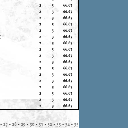
2
3
66.67
2
3
66.67
2
3
66.67
2
3
66.67
2
3
66.67
?
2
3
66.67
2
3
66.67
2
3
66.67
2
3
66.67
2
3
66.67
2
3
66.67
2
3
66.67
2
3
66.67
2
3
66.67
2
3
66.67
2
3
66.67
2
3
66.67
-
27
-
28
-
29
-
30
-
31
-
32
-
33
-
34
-
35