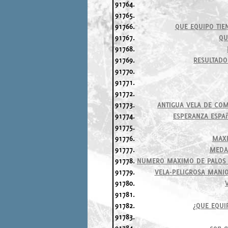
91764.
91765.
91766.
QUE EQUIPO TIE
91767.
QU
91768.
91769.
RESULTADO
91770.
91771.
91772.
91773.
ANTIGUA VELA DE COM
91774.
ESPERANZA ESPAñ
91775.
91776.
MAXI
91777.
MEDAL
91778.
NUMERO MAXIMO DE PALOS Q
91779.
VELA-PELIGROSA MANI
91780.
91781.
91782.
¿QUE EQUI
91783.
91784.
con q