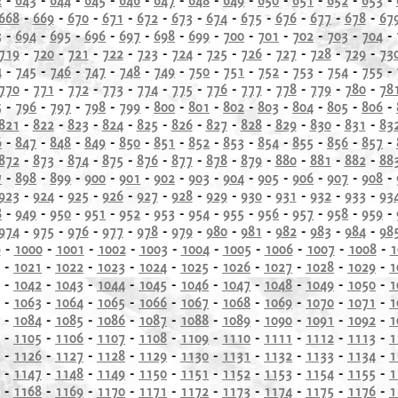
668
-
669
-
670
-
671
-
672
-
673
-
674
-
675
-
676
-
677
-
678
-
67
3
-
694
-
695
-
696
-
697
-
698
-
699
-
700
-
701
-
702
-
703
-
704
-
719
-
720
-
721
-
722
-
723
-
724
-
725
-
726
-
727
-
728
-
729
-
73
4
-
745
-
746
-
747
-
748
-
749
-
750
-
751
-
752
-
753
-
754
-
755
-
770
-
771
-
772
-
773
-
774
-
775
-
776
-
777
-
778
-
779
-
780
-
78
5
-
796
-
797
-
798
-
799
-
800
-
801
-
802
-
803
-
804
-
805
-
806
-
821
-
822
-
823
-
824
-
825
-
826
-
827
-
828
-
829
-
830
-
831
-
83
6
-
847
-
848
-
849
-
850
-
851
-
852
-
853
-
854
-
855
-
856
-
857
-
872
-
873
-
874
-
875
-
876
-
877
-
878
-
879
-
880
-
881
-
882
-
88
7
-
898
-
899
-
900
-
901
-
902
-
903
-
904
-
905
-
906
-
907
-
908
-
923
-
924
-
925
-
926
-
927
-
928
-
929
-
930
-
931
-
932
-
933
-
93
8
-
949
-
950
-
951
-
952
-
953
-
954
-
955
-
956
-
957
-
958
-
959
-
974
-
975
-
976
-
977
-
978
-
979
-
980
-
981
-
982
-
983
-
984
-
98
9
-
1000
-
1001
-
1002
-
1003
-
1004
-
1005
-
1006
-
1007
-
1008
-
1
-
1021
-
1022
-
1023
-
1024
-
1025
-
1026
-
1027
-
1028
-
1029
-
1
-
1042
-
1043
-
1044
-
1045
-
1046
-
1047
-
1048
-
1049
-
1050
-
1
-
1063
-
1064
-
1065
-
1066
-
1067
-
1068
-
1069
-
1070
-
1071
-
1
-
1084
-
1085
-
1086
-
1087
-
1088
-
1089
-
1090
-
1091
-
1092
-
1
-
1105
-
1106
-
1107
-
1108
-
1109
-
1110
-
1111
-
1112
-
1113
-
1
-
1126
-
1127
-
1128
-
1129
-
1130
-
1131
-
1132
-
1133
-
1134
-
1
-
1147
-
1148
-
1149
-
1150
-
1151
-
1152
-
1153
-
1154
-
1155
-
1
-
1168
-
1169
-
1170
-
1171
-
1172
-
1173
-
1174
-
1175
-
1176
-
1