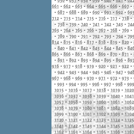
661
-
662
-
663
-
664
-
665
-
666
-
667
-
-
687
-
688
-
689
-
690
-
691
-
692
-
69
712
-
713
-
714
-
715
-
716
-
717
-
718
-
-
738
-
739
-
740
-
741
-
742
-
743
-
74
763
-
764
-
765
-
766
-
767
-
768
-
769
-
-
789
-
790
-
791
-
792
-
793
-
794
-
79
814
-
815
-
816
-
817
-
818
-
819
-
820
-
-
840
-
841
-
842
-
843
-
844
-
845
-
84
865
-
866
-
867
-
868
-
869
-
870
-
871
-
-
891
-
892
-
893
-
894
-
895
-
896
-
89
916
-
917
-
918
-
919
-
920
-
921
-
922
-
-
942
-
943
-
944
-
945
-
946
-
947
-
94
967
-
968
-
969
-
970
-
971
-
972
-
973
-
-
993
-
994
-
995
-
996
-
997
-
998
-
99
1015
-
1016
-
1017
-
1018
-
1019
-
1020
1036
-
1037
-
1038
-
1039
-
1040
-
1041
1057
-
1058
-
1059
-
1060
-
1061
-
1062
1078
-
1079
-
1080
-
1081
-
1082
-
1083
1099
-
1100
-
1101
-
1102
-
1103
-
1104
1120
-
1121
-
1122
-
1123
-
1124
-
1125
1141
-
1142
-
1143
-
1144
-
1145
-
1146
1162
-
1163
-
1164
-
1165
-
1166
-
1167