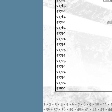
91785.
91786.
91787.
91788.
qu
91789.
91790.
91791.
91792.
91793.
91794.
91795.
91796.
91797.
91798.
91799.
91800.
1
-
2
-
3
-
4
-
5
-
6
-
7
-
8
-
9
-
10
-
11
-
-
36
-
37
-
38
-
39
-
40
-
41
-
42
-
43
-
44