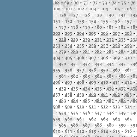
68
-
69
-
70
-
71
-
72
-
73
-
74
-
75
-
76
100
-
101
-
102
-
103
-
104
-
105
-
106
-
-
126
-
127
-
128
-
129
-
130
-
131
-
13
151
-
152
-
153
-
154
-
155
-
156
-
157
-
-
177
-
178
-
179
-
180
-
181
-
182
-
18
202
-
203
-
204
-
205
-
206
-
207
-
208
-
-
228
-
229
-
230
-
231
-
232
-
233
-
23
253
-
254
-
255
-
256
-
257
-
258
-
259
-
-
279
-
280
-
281
-
282
-
283
-
284
-
28
304
-
305
-
306
-
307
-
308
-
309
-
310
-
-
330
-
331
-
332
-
333
-
334
-
335
-
33
355
-
356
-
357
-
358
-
359
-
360
-
361
-
-
381
-
382
-
383
-
384
-
385
-
386
-
38
406
-
407
-
408
-
409
-
410
-
411
-
412
-
-
432
-
433
-
434
-
435
-
436
-
437
-
43
457
-
458
-
459
-
460
-
461
-
462
-
463
-
-
483
-
484
-
485
-
486
-
487
-
488
-
48
508
-
509
-
510
-
511
-
512
-
513
-
514
-
-
534
-
535
-
536
-
537
-
538
-
539
-
54
559
-
560
-
561
-
562
-
563
-
564
-
565
-
-
585
-
586
-
587
-
588
-
589
-
590
-
59
610
-
611
-
612
-
613
-
614
-
615
-
616
-
-
636
-
637
-
638
-
639
-
640
-
641
-
64