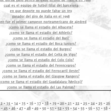
cual es el equipo de futbol filial del barcelona
en que deporte no puede faltar un rey
ganador del giro de italia en el 1998
ien fue el primer campeon norteamericano de ajedred
¿como se llama el estadio del Albacete?
¿como se llama el estadio del Athletic?
¿como se llama el estadio del Bari?
¿como se llama el estadio del Boca Juniors?
¿como se llama el estadio del Burgos?
¿como se llama el estadio del Celta de Vigo?
¿como se llama el estadio del Colo Colo?
¿como se llama el estadio del Ferencvaros?
¿como se llama el estadio del Ferrocarril Oeste?
¿como se llama el estadio del Glasgow Rangers?
¿como se llama el estadio del Guadalajara (Mejico)?
¿como se llama el estadio del Las Palmas?
12
-
13
-
14
-
15
-
16
-
17
-
18
-
19
-
20
-
21
-
22
-
23
-
24
-
25
-
26
-
45
-
46
-
47
-
48
-
49
-
50
-
51
-
52
-
53
-
54
-
55
-
56
-
57
-
58