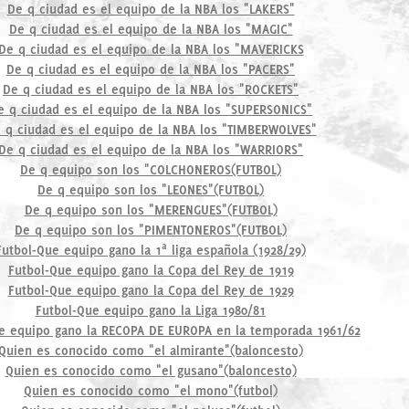
De q ciudad es el equipo de la NBA los "LAKERS"
De q ciudad es el equipo de la NBA los "MAGIC"
De q ciudad es el equipo de la NBA los "MAVERICKS
De q ciudad es el equipo de la NBA los "PACERS"
De q ciudad es el equipo de la NBA los "ROCKETS"
e q ciudad es el equipo de la NBA los "SUPERSONICS"
 q ciudad es el equipo de la NBA los "TIMBERWOLVES"
De q ciudad es el equipo de la NBA los "WARRIORS"
De q equipo son los "COLCHONEROS(FUTBOL)
De q equipo son los "LEONES"(FUTBOL)
De q equipo son los "MERENGUES"(FUTBOL)
De q equipo son los "PIMENTONEROS"(FUTBOL)
Futbol-Que equipo gano la 1ª liga española (1928/29)
Futbol-Que equipo gano la Copa del Rey de 1919
Futbol-Que equipo gano la Copa del Rey de 1929
Futbol-Que equipo gano la Liga 1980/81
e equipo gano la RECOPA DE EUROPA en la temporada 1961/62
Quien es conocido como "el almirante"(baloncesto)
Quien es conocido como "el gusano"(baloncesto)
Quien es conocido como "el mono"(futbol)