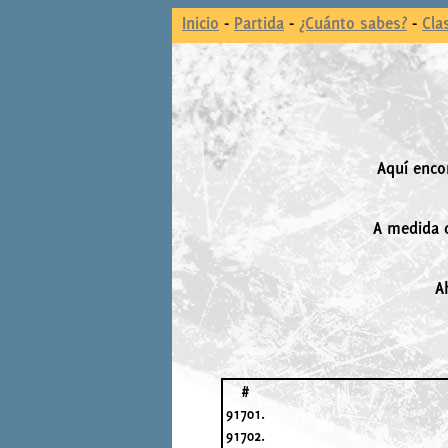
Inicio
-
Partida
-
¿Cuánto sabes?
-
Cla
Aquí enco
A medida q
A
#
91701.
91702.