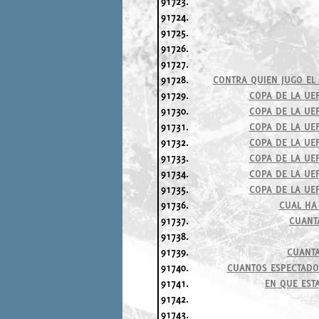
91723.
91724.
91725.
91726.
91727.
91728.
CONTRA QUIEN JUGO EL 
91729.
COPA DE LA UE
91730.
COPA DE LA UE
91731.
COPA DE LA UE
91732.
COPA DE LA UE
91733.
COPA DE LA UE
91734.
COPA DE LA UE
91735.
COPA DE LA UE
91736.
CUAL HA 
91737.
CUANT
91738.
91739.
CUANTA
91740.
CUANTOS ESPECTADO
91741.
EN QUE EST
91742.
91743.