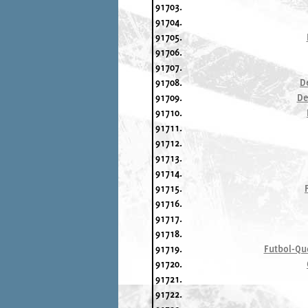
91703.
91704.
91705.
91706.
91707.
91708.
D
91709.
De
91710.
91711.
91712.
91713.
91714.
91715.
91716.
91717.
91718.
91719.
Futbol-Qu
91720.
91721.
91722.