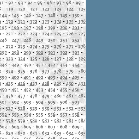
91
-
92
-
93
-
94
-
95
-
96
-
97
-
98
-
99
-
8
-
119
-
120
-
121
-
122
-
123
-
124
-
125
144
-
145
-
146
-
147
-
148
-
149
-
150
-
9
-
170
-
171
-
172
-
173
-
174
-
175
-
176
195
-
196
-
197
-
198
-
199
-
200
-
201
-
0
-
221
-
222
-
223
-
224
-
225
-
226
-
227
246
-
247
-
248
-
249
-
250
-
251
-
252
-
1
-
272
-
273
-
274
-
275
-
276
-
277
-
278
297
-
298
-
299
-
300
-
301
-
302
-
303
-
2
-
323
-
324
-
325
-
326
-
327
-
328
-
329
348
-
349
-
350
-
351
-
352
-
353
-
354
-
3
-
374
-
375
-
376
-
377
-
378
-
379
-
380
399
-
400
-
401
-
402
-
403
-
404
-
405
-
4
-
425
-
426
-
427
-
428
-
429
-
430
-
431
450
-
451
-
452
-
453
-
454
-
455
-
456
-
5
-
476
-
477
-
478
-
479
-
480
-
481
-
482
501
-
502
-
503
-
504
-
505
-
506
-
507
-
6
-
527
-
528
-
529
-
530
-
531
-
532
-
533
552
-
553
-
554
-
555
-
556
-
557
-
558
-
7
-
578
-
579
-
580
-
581
-
582
-
583
-
584
603
-
604
-
605
-
606
-
607
-
608
-
609
-
8
-
629
-
630
-
631
-
632
-
633
-
634
-
635
654
-
655
-
656
-
657
-
658
-
659
-
660
-