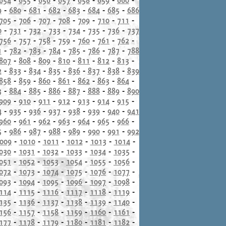
9
-
680
-
681
-
682
-
683
-
684
-
685
-
686
705
-
706
-
707
-
708
-
709
-
710
-
711
-
0
-
731
-
732
-
733
-
734
-
735
-
736
-
737
756
-
757
-
758
-
759
-
760
-
761
-
762
-
1
-
782
-
783
-
784
-
785
-
786
-
787
-
788
807
-
808
-
809
-
810
-
811
-
812
-
813
-
2
-
833
-
834
-
835
-
836
-
837
-
838
-
839
858
-
859
-
860
-
861
-
862
-
863
-
864
-
3
-
884
-
885
-
886
-
887
-
888
-
889
-
890
909
-
910
-
911
-
912
-
913
-
914
-
915
-
4
-
935
-
936
-
937
-
938
-
939
-
940
-
941
960
-
961
-
962
-
963
-
964
-
965
-
966
-
5
-
986
-
987
-
988
-
989
-
990
-
991
-
992
009
-
1010
-
1011
-
1012
-
1013
-
1014
-
030
-
1031
-
1032
-
1033
-
1034
-
1035
-
051
-
1052
-
1053
-
1054
-
1055
-
1056
-
072
-
1073
-
1074
-
1075
-
1076
-
1077
-
093
-
1094
-
1095
-
1096
-
1097
-
1098
-
114
-
1115
-
1116
-
1117
-
1118
-
1119
-
135
-
1136
-
1137
-
1138
-
1139
-
1140
-
156
-
1157
-
1158
-
1159
-
1160
-
1161
-
177
-
1178
-
1179
-
1180
-
1181
-
1182
-