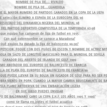
NOMBRE DE PILA DE.... RIVALDO
NOMBRE DE PILA DE....GUARDIOLA
NE EL MAYOR NUMERO DE PARTIDOS GANADOS EN LA COPA DE LA UEFA
E selección ELIMINO A ESPAñA DE LA EUROCOPA DEL 96
RESULTADO DEL DINAMARCA-NIGERIA DEL MUNDIAL 98
 DEL PARTIDO DEPORTIVO-COMPOSTELA DE LA TEMPORADA 97-98
que equipo fue campeon de liga de futbol en 1935
Con qué sobrenombre se conoce a Maradona?
Qué equipo ha ganado la liga de baloncesto 99-00?
PETICION, FOQUE CON DOS PUñOS DE ESCOTA Y NOMBRE DE ACTRIZ MIT
OLA EN SALTO DE LONGITUD MASCULINO PARA EL MUNDIAL DE SEVILLA
GANADOR DEL ABIERTO DE IRLANDA DE GOLF 1999
MO ANOTADOR DEL EUROPEO DE BALONCESTO DE FRANCIA
LA DE PLATA DEL EUROPEO DE BALONCESTO DE FRANCIA'99
UE PUEDE LLEVAR EN SU BOLSA UN JUGADOR DE GOLF PARA NO SER P
OBRA,VIENTO EN POPA, CUANDO LA MAYOR CAMBIA BRUSCAMENTE DE B
VELA-PLANO ANTIDERIVA DE UNA EMBARCACIÓN LIGERA
EN QUE JUEGO PUEDES ENVIDAR
PO DE BALONMANO GANO LA COPA E.H.F. LOS AÑOS 1995 Y 1996?
como se llama en ingles el futbol acuatico
ue dorsal gano perico delgado el tour de francia en 1988