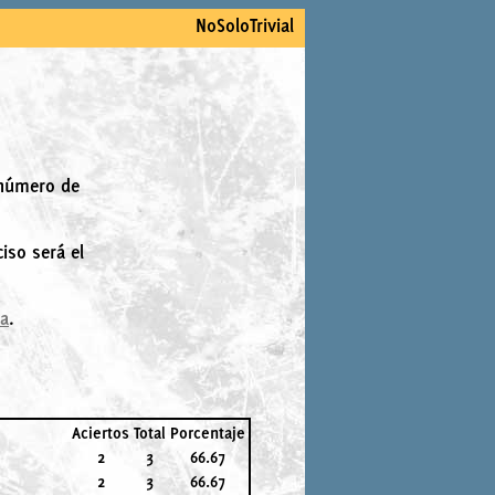
NoSoloTrivial
 número de
iso será el
la
.
Aciertos
Total
Porcentaje
2
3
66.67
2
3
66.67