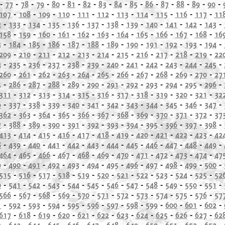
-
77
-
78
-
79
-
80
-
81
-
82
-
83
-
84
-
85
-
86
-
87
-
88
-
89
-
90
-
107
-
108
-
109
-
110
-
111
-
112
-
113
-
114
-
115
-
116
-
117
-
11
2
-
133
-
134
-
135
-
136
-
137
-
138
-
139
-
140
-
141
-
142
-
143
-
158
-
159
-
160
-
161
-
162
-
163
-
164
-
165
-
166
-
167
-
168
-
16
3
-
184
-
185
-
186
-
187
-
188
-
189
-
190
-
191
-
192
-
193
-
194
-
209
-
210
-
211
-
212
-
213
-
214
-
215
-
216
-
217
-
218
-
219
-
22
4
-
235
-
236
-
237
-
238
-
239
-
240
-
241
-
242
-
243
-
244
-
245
-
260
-
261
-
262
-
263
-
264
-
265
-
266
-
267
-
268
-
269
-
270
-
27
5
-
286
-
287
-
288
-
289
-
290
-
291
-
292
-
293
-
294
-
295
-
296
-
311
-
312
-
313
-
314
-
315
-
316
-
317
-
318
-
319
-
320
-
321
-
32
6
-
337
-
338
-
339
-
340
-
341
-
342
-
343
-
344
-
345
-
346
-
347
-
362
-
363
-
364
-
365
-
366
-
367
-
368
-
369
-
370
-
371
-
372
-
37
7
-
388
-
389
-
390
-
391
-
392
-
393
-
394
-
395
-
396
-
397
-
398
-
413
-
414
-
415
-
416
-
417
-
418
-
419
-
420
-
421
-
422
-
423
-
42
8
-
439
-
440
-
441
-
442
-
443
-
444
-
445
-
446
-
447
-
448
-
449
-
464
-
465
-
466
-
467
-
468
-
469
-
470
-
471
-
472
-
473
-
474
-
47
9
-
490
-
491
-
492
-
493
-
494
-
495
-
496
-
497
-
498
-
499
-
500
-
515
-
516
-
517
-
518
-
519
-
520
-
521
-
522
-
523
-
524
-
525
-
52
0
-
541
-
542
-
543
-
544
-
545
-
546
-
547
-
548
-
549
-
550
-
551
-
566
-
567
-
568
-
569
-
570
-
571
-
572
-
573
-
574
-
575
-
576
-
57
1
-
592
-
593
-
594
-
595
-
596
-
597
-
598
-
599
-
600
-
601
-
602
-
617
-
618
-
619
-
620
-
621
-
622
-
623
-
624
-
625
-
626
-
627
-
62
2
-
643
-
644
-
645
-
646
-
647
-
648
-
649
-
650
-
651
-
652
-
653
-