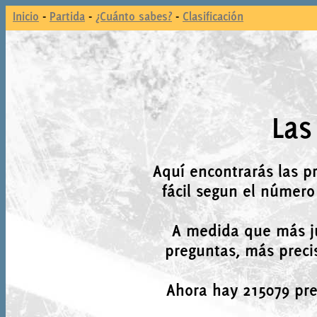
Inicio
-
Partida
-
¿Cuánto sabes?
-
Clasificación
Las
Aquí encontrarás las p
fácil segun el número
A medida que más j
preguntas, más precis
Ahora hay 215079 preg