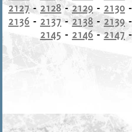
2127
-
2128
-
2129
-
2130
2136
-
2137
-
2138
-
2139
2145
-
2146
-
2147