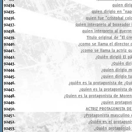
92434.
quien diri
92435.
quien dirigio en "na
92436.
quien fue "cristobal col
92437.
quien interpreto al boxeador 
92438.
quien interpreto al guerr
92439.
Titulo original de "El c
92440.
¿como se llama el director
92441.
¿como se llama la actriz 
92442.
¿Quién dirigió El pá
92443.
¿Quién diri
92444.
¿quien dirigio m
92445.
¿quien dirigio t
92446.
¿quién es la protagonista de ¿Q
92447.
¿quien es la protagonista de
92448.
¿Quien es la protagonista de Morena
92449.
¿quien protagon
92450.
ACTRIZ PROTAGONISTA DE
92451.
¿Protagonista masculino 
92452.
¿Quién es el protagonis
92453.
¿Quién protagonizó