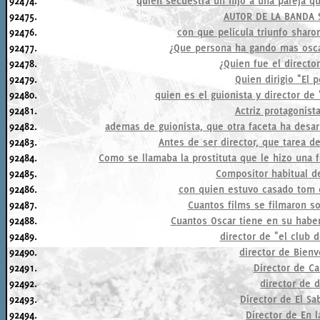
92474.
quién secuestra un hijo a una pareja qu
92475.
AUTOR DE LA BANDA 
92476.
con que pelicula triunfo sharo
92477.
¿Que persona ha gando mas osca
92478.
¿Quien fue el directo
92479.
Quien dirigio "El 
92480.
quien es el guionista y director d
92481.
Actriz protagonist
92482.
ademas de guionista, que otra faceta ha desarr
92483.
Antes de ser director, que tarea 
92484.
Como se llamaba la prostituta que le hizo una 
92485.
Compositor habitual de
92486.
con quien estuvo casado tom 
92487.
Cuantos films se filmaron so
92488.
Cuantos Oscar tiene en su habe
92489.
director de "el club 
92490.
director de Bien
92491.
Director de Ca
92492.
director de 
92493.
Director de El Sa
92494.
Director de En 