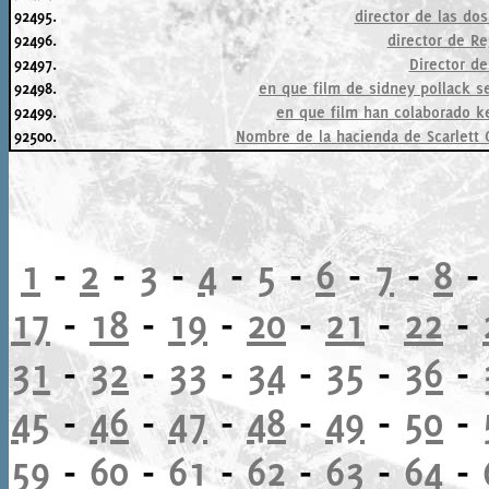
92495.
director de las do
92496.
director de Re
92497.
Director d
92498.
en que film de sidney pollack s
92499.
en que film han colaborado k
92500.
Nombre de la hacienda de Scarlett O
1
-
2
-
3
-
4
-
5
-
6
-
7
-
8
17
-
18
-
19
-
20
-
21
-
22
-
31
-
32
-
33
-
34
-
35
-
36
-
45
-
46
-
47
-
48
-
49
-
50
-
59
-
60
-
61
-
62
-
63
-
64
-