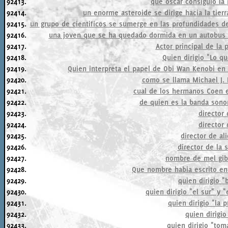
92413.
que oscar consiguio la
92414.
un enorme asteroide se dirige hacia la tier
92415.
un grupo de cientificos se sumerge en las profundidades de
92416.
una joven que se ha quedado dormida en un autobus 
92417.
Actor principal de la 
92418.
Quien dirigio "Lo qu
92419.
Quien interpreta el papel de Obi Wan Kenobi en 
92420.
como se llama Michael J. 
92421.
cual de los hermanos Coen es
92422.
de quien es la banda sonor
92423.
director 
92424.
director 
92425.
director de al
92426.
director de la 
92427.
nombre de mel gib
92428.
Que nombre habia escrito en
92429.
quien dirigio "
92430.
quien dirigio "el sur" y 
92431.
quien dirigio "la 
92432.
quien dirigi
92433.
quien dirigio "tom