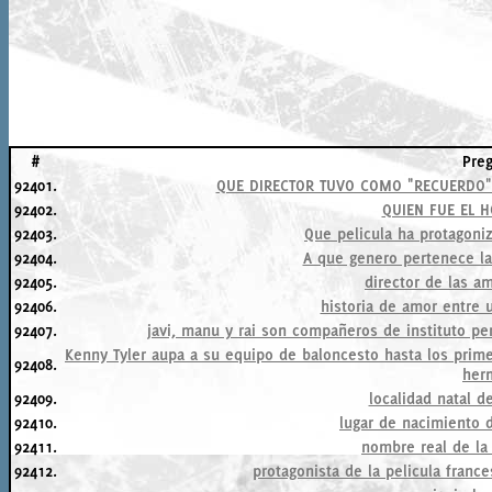
#
Pre
92401.
QUE DIRECTOR TUVO COMO "RECUERDO
92402.
QUIEN FUE EL 
92403.
Que pelicula ha protagoni
92404.
A que genero pertenece la 
92405.
director de las a
92406.
historia de amor entre 
92407.
javi, manu y rai son compañeros de instituto pe
Kenny Tyler aupa a su equipo de baloncesto hasta los pri
92408.
her
92409.
localidad natal 
92410.
lugar de nacimiento 
92411.
nombre real de la a
92412.
protagonista de la pelicula france