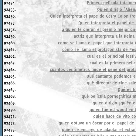
92454.
Primera película totalm
92455.
Quien dirigió "Alien
92456.
Quien interpreta el pape de Gerry Colon (r
92457.
Quien interpreta el papel de
92458.
a quien le dieron el premio mejor dir
92459.
actriz que interpreta a la Reina
92460.
como se llama el papel que interpreta
92461.
cómo se llama el protagonista de Pes
92462.
cual es el principal fest
92463.
cual es la primera peli
92464.
cuantos centímetros mide el pene del prota
92465.
Qué cantante podemos en
92466.
qué director de cine sal
92467.
Qué es No
92468.
qué película pornográfica 
92469.
quien dirigio ¿quién 
92470.
quien fue ed wood en l
92471.
quien hace de vito co
92472.
quien obtuvo un óscar por el papel de
92473.
quien se encargo de adaptar el extrañ