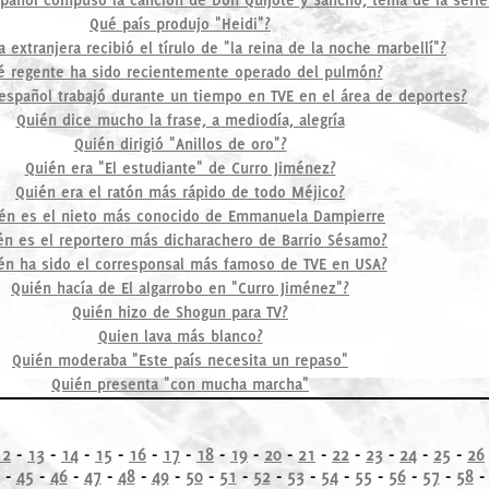
Qué país produjo "Heidi"?
 extranjera recibió el tírulo de "la reina de la noche marbellí"?
é regente ha sido recientemente operado del pulmón?
pañol trabajó durante un tiempo en TVE en el área de deportes?
Quién dice mucho la frase, a mediodía, alegría
Quién dirigió "Anillos de oro"?
Quién era "El estudiante" de Curro Jiménez?
Quién era el ratón más rápido de todo Méjico?
én es el nieto más conocido de Emmanuela Dampierre
én es el reportero más dicharachero de Barrio Sésamo?
én ha sido el corresponsal más famoso de TVE en USA?
Quién hacía de El algarrobo en "Curro Jiménez"?
Quién hizo de Shogun para TV?
Quien lava más blanco?
Quién moderaba "Este país necesita un repaso"
Quién presenta "con mucha marcha"
12
-
13
-
14
-
15
-
16
-
17
-
18
-
19
-
20
-
21
-
22
-
23
-
24
-
25
-
26
-
45
-
46
-
47
-
48
-
49
-
50
-
51
-
52
-
53
-
54
-
55
-
56
-
57
-
58