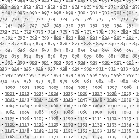
668
-
669
-
670
-
671
-
672
-
673
-
674
-
675
-
676
-
677
-
678
-
67
3
-
694
-
695
-
696
-
697
-
698
-
699
-
700
-
701
-
702
-
703
-
704
-
719
-
720
-
721
-
722
-
723
-
724
-
725
-
726
-
727
-
728
-
729
-
73
4
-
745
-
746
-
747
-
748
-
749
-
750
-
751
-
752
-
753
-
754
-
755
-
770
-
771
-
772
-
773
-
774
-
775
-
776
-
777
-
778
-
779
-
780
-
78
5
-
796
-
797
-
798
-
799
-
800
-
801
-
802
-
803
-
804
-
805
-
806
-
821
-
822
-
823
-
824
-
825
-
826
-
827
-
828
-
829
-
830
-
831
-
83
6
-
847
-
848
-
849
-
850
-
851
-
852
-
853
-
854
-
855
-
856
-
857
-
872
-
873
-
874
-
875
-
876
-
877
-
878
-
879
-
880
-
881
-
882
-
88
7
-
898
-
899
-
900
-
901
-
902
-
903
-
904
-
905
-
906
-
907
-
908
-
923
-
924
-
925
-
926
-
927
-
928
-
929
-
930
-
931
-
932
-
933
-
93
8
-
949
-
950
-
951
-
952
-
953
-
954
-
955
-
956
-
957
-
958
-
959
-
974
-
975
-
976
-
977
-
978
-
979
-
980
-
981
-
982
-
983
-
984
-
98
9
-
1000
-
1001
-
1002
-
1003
-
1004
-
1005
-
1006
-
1007
-
1008
-
1
-
1021
-
1022
-
1023
-
1024
-
1025
-
1026
-
1027
-
1028
-
1029
-
1
-
1042
-
1043
-
1044
-
1045
-
1046
-
1047
-
1048
-
1049
-
1050
-
1
-
1063
-
1064
-
1065
-
1066
-
1067
-
1068
-
1069
-
1070
-
1071
-
1
-
1084
-
1085
-
1086
-
1087
-
1088
-
1089
-
1090
-
1091
-
1092
-
1
-
1105
-
1106
-
1107
-
1108
-
1109
-
1110
-
1111
-
1112
-
1113
-
1
-
1126
-
1127
-
1128
-
1129
-
1130
-
1131
-
1132
-
1133
-
1134
-
1
-
1147
-
1148
-
1149
-
1150
-
1151
-
1152
-
1153
-
1154
-
1155
-
1
-
1168
-
1169
-
1170
-
1171
-
1172
-
1173
-
1174
-
1175
-
1176
-
1