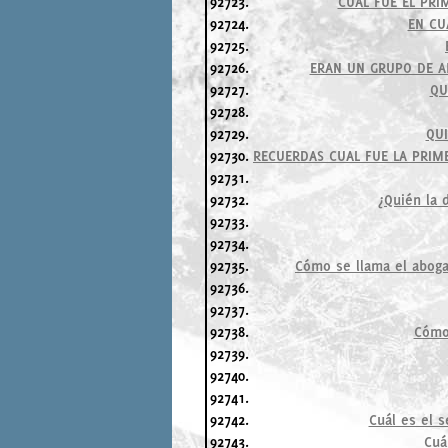
92723.
CUAL FUE EL PRI
92724.
EN CU
92725.
92726.
ERAN UN GRUPO DE A
92727.
QU
92728.
92729.
QUI
92730.
RECUERDAS CUAL FUE LA PRIME
92731.
92732.
¿Quién la 
92733.
92734.
92735.
Cómo se llama el aboga
92736.
92737.
92738.
Cómo
92739.
92740.
92741.
92742.
Cuál es el 
92743.
Cuá