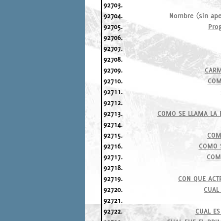
92703.
92704.
Nombre (sin ape
92705.
Pro
92706.
92707.
92708.
92709.
CARM
92710.
COM
92711.
92712.
92713.
COMO SE LLAMA LA 
92714.
92715.
COMO
92716.
COMO S
92717.
COMO
92718.
92719.
CON QUE ACTR
92720.
CUAL
92721.
92722.
CUAL ES