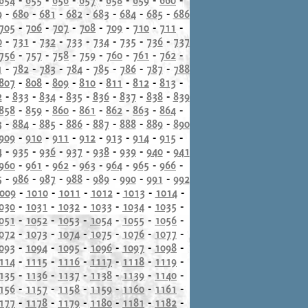
9
-
680
-
681
-
682
-
683
-
684
-
685
-
686
705
-
706
-
707
-
708
-
709
-
710
-
711
-
0
-
731
-
732
-
733
-
734
-
735
-
736
-
737
756
-
757
-
758
-
759
-
760
-
761
-
762
-
1
-
782
-
783
-
784
-
785
-
786
-
787
-
788
807
-
808
-
809
-
810
-
811
-
812
-
813
-
2
-
833
-
834
-
835
-
836
-
837
-
838
-
839
858
-
859
-
860
-
861
-
862
-
863
-
864
-
3
-
884
-
885
-
886
-
887
-
888
-
889
-
890
909
-
910
-
911
-
912
-
913
-
914
-
915
-
4
-
935
-
936
-
937
-
938
-
939
-
940
-
941
960
-
961
-
962
-
963
-
964
-
965
-
966
-
5
-
986
-
987
-
988
-
989
-
990
-
991
-
992
009
-
1010
-
1011
-
1012
-
1013
-
1014
-
030
-
1031
-
1032
-
1033
-
1034
-
1035
-
051
-
1052
-
1053
-
1054
-
1055
-
1056
-
072
-
1073
-
1074
-
1075
-
1076
-
1077
-
093
-
1094
-
1095
-
1096
-
1097
-
1098
-
114
-
1115
-
1116
-
1117
-
1118
-
1119
-
135
-
1136
-
1137
-
1138
-
1139
-
1140
-
156
-
1157
-
1158
-
1159
-
1160
-
1161
-
177
-
1178
-
1179
-
1180
-
1181
-
1182
-