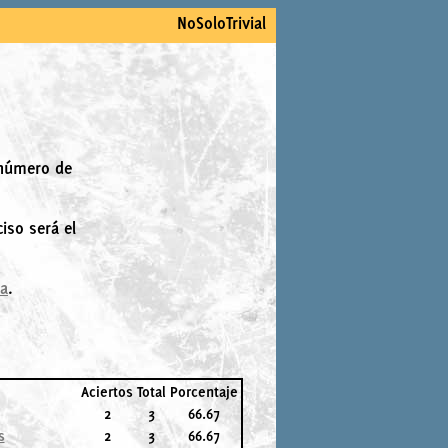
NoSoloTrivial
 número de
iso será el
la
.
Aciertos
Total
Porcentaje
2
3
66.67
s
2
3
66.67