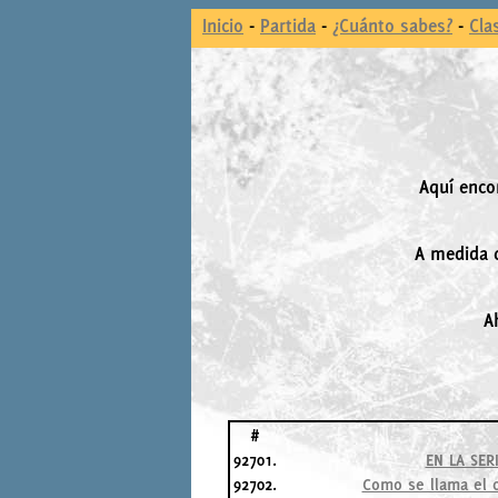
Inicio
-
Partida
-
¿Cuánto sabes?
-
Cla
Aquí enco
A medida q
A
#
92701.
EN LA SER
92702.
Como se llama el c