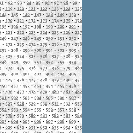
91
-
92
-
93
-
94
-
95
-
96
-
97
-
98
-
99
-
8
-
119
-
120
-
121
-
122
-
123
-
124
-
125
144
-
145
-
146
-
147
-
148
-
149
-
150
-
9
-
170
-
171
-
172
-
173
-
174
-
175
-
176
195
-
196
-
197
-
198
-
199
-
200
-
201
-
0
-
221
-
222
-
223
-
224
-
225
-
226
-
227
246
-
247
-
248
-
249
-
250
-
251
-
252
-
1
-
272
-
273
-
274
-
275
-
276
-
277
-
278
297
-
298
-
299
-
300
-
301
-
302
-
303
-
2
-
323
-
324
-
325
-
326
-
327
-
328
-
329
348
-
349
-
350
-
351
-
352
-
353
-
354
-
3
-
374
-
375
-
376
-
377
-
378
-
379
-
380
399
-
400
-
401
-
402
-
403
-
404
-
405
-
4
-
425
-
426
-
427
-
428
-
429
-
430
-
431
450
-
451
-
452
-
453
-
454
-
455
-
456
-
5
-
476
-
477
-
478
-
479
-
480
-
481
-
482
501
-
502
-
503
-
504
-
505
-
506
-
507
-
6
-
527
-
528
-
529
-
530
-
531
-
532
-
533
552
-
553
-
554
-
555
-
556
-
557
-
558
-
7
-
578
-
579
-
580
-
581
-
582
-
583
-
584
603
-
604
-
605
-
606
-
607
-
608
-
609
-
8
-
629
-
630
-
631
-
632
-
633
-
634
-
635
654
-
655
-
656
-
657
-
658
-
659
-
660
-