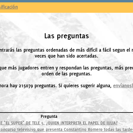
sificación
Las preguntas
ntrarás las preguntas ordenadas de más difícil a fácil segun el
veces que han sido acertadas.
ue más jugadores entren y respondan las preguntas, más prec
orden de las preguntas.
hora hay 215079 preguntas. Si quieres sugerir alguna,
envíanos
Pregunta
IE "EL SUPER" DE TELE 5, ¿QUIEN INTERPRETA EL PAPEL DE JULIA?
oncurso televisivo que presenta Constantino Romero todas las tarde