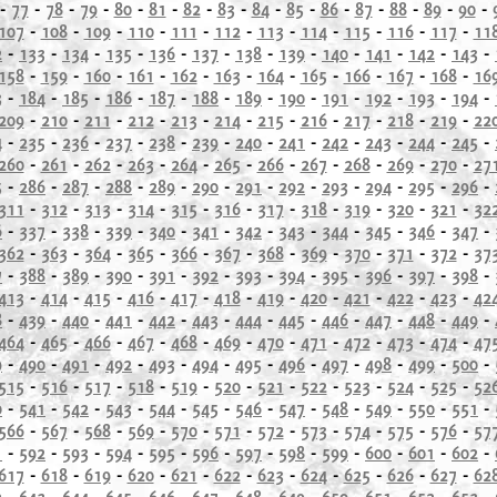
-
77
-
78
-
79
-
80
-
81
-
82
-
83
-
84
-
85
-
86
-
87
-
88
-
89
-
90
-
107
-
108
-
109
-
110
-
111
-
112
-
113
-
114
-
115
-
116
-
117
-
11
2
-
133
-
134
-
135
-
136
-
137
-
138
-
139
-
140
-
141
-
142
-
143
-
158
-
159
-
160
-
161
-
162
-
163
-
164
-
165
-
166
-
167
-
168
-
16
3
-
184
-
185
-
186
-
187
-
188
-
189
-
190
-
191
-
192
-
193
-
194
-
209
-
210
-
211
-
212
-
213
-
214
-
215
-
216
-
217
-
218
-
219
-
22
4
-
235
-
236
-
237
-
238
-
239
-
240
-
241
-
242
-
243
-
244
-
245
-
260
-
261
-
262
-
263
-
264
-
265
-
266
-
267
-
268
-
269
-
270
-
27
5
-
286
-
287
-
288
-
289
-
290
-
291
-
292
-
293
-
294
-
295
-
296
-
311
-
312
-
313
-
314
-
315
-
316
-
317
-
318
-
319
-
320
-
321
-
32
6
-
337
-
338
-
339
-
340
-
341
-
342
-
343
-
344
-
345
-
346
-
347
-
362
-
363
-
364
-
365
-
366
-
367
-
368
-
369
-
370
-
371
-
372
-
37
7
-
388
-
389
-
390
-
391
-
392
-
393
-
394
-
395
-
396
-
397
-
398
-
413
-
414
-
415
-
416
-
417
-
418
-
419
-
420
-
421
-
422
-
423
-
42
8
-
439
-
440
-
441
-
442
-
443
-
444
-
445
-
446
-
447
-
448
-
449
-
464
-
465
-
466
-
467
-
468
-
469
-
470
-
471
-
472
-
473
-
474
-
47
9
-
490
-
491
-
492
-
493
-
494
-
495
-
496
-
497
-
498
-
499
-
500
-
515
-
516
-
517
-
518
-
519
-
520
-
521
-
522
-
523
-
524
-
525
-
52
0
-
541
-
542
-
543
-
544
-
545
-
546
-
547
-
548
-
549
-
550
-
551
-
566
-
567
-
568
-
569
-
570
-
571
-
572
-
573
-
574
-
575
-
576
-
57
1
-
592
-
593
-
594
-
595
-
596
-
597
-
598
-
599
-
600
-
601
-
602
-
617
-
618
-
619
-
620
-
621
-
622
-
623
-
624
-
625
-
626
-
627
-
62
2
-
643
-
644
-
645
-
646
-
647
-
648
-
649
-
650
-
651
-
652
-
653
-