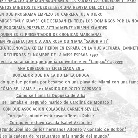
MER NEGOCIO QUE MONTARON ANITA "LA FANTASTICA" OBREGON Y LEKIO
ANTOS MINUTOS TE PUEDES LEER UNA REVISTA DEL COTILLEO
EN QUE PROGRAMA EMPEZO SU CARRERA JULIA OTERO
MIGOS "MUY GUAYS" QUE ESTABAN EN TELE5 LOS DOMINGOS POR LA NO
E PROGRAMA PRESENTA ACTUALMENTE KRISPIN KLANDER
QUIEN ES EL PRESENTADOR DE CRONICAS MARCIANAS
EN PRESENTA JUNTO A ANA ROSA QUINTANA "SABOR A TI"
RA TELENOVELA KE EMITIERON EN ESPAñA EN LA QUE ACTUABA JEANNET
RECUERDAS EL NOMBRE DE LA MISS ESPAñA 1997
decía a su amante que quería convertirse en "tampax"? aggggg
ANA OBREGON ES LICENCIADA EN...
BOXEADOR QUE HA CAIDO EN LA DROGA
do que fue portada por besarse en una playa de Miami con una famo
CÓMO SE LLAMA EL ex-MARIDO DE ROCIO CARRASCO
Cómo se llama la Duquesa de Alba
 se llamaba el segundo marido de Carolina de Monaco ?
CON QUE ASOCIACION COLABORA CARMEN SEVILLA
Con qué cantante está casada Teresa Rabal?
Con quién estuvo casada Isabel Azcárate?
segundo apellido de los hermanos Alfonso y Gonzalo de Borbón?
l es la cadena de restaurantes más grande del mundo?