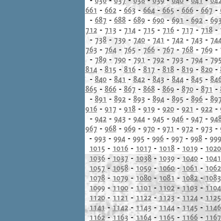
661
-
662
-
663
-
664
-
665
-
666
-
667
-
-
687
-
688
-
689
-
690
-
691
-
692
-
69
712
-
713
-
714
-
715
-
716
-
717
-
718
-
-
738
-
739
-
740
-
741
-
742
-
743
-
74
763
-
764
-
765
-
766
-
767
-
768
-
769
-
-
789
-
790
-
791
-
792
-
793
-
794
-
79
814
-
815
-
816
-
817
-
818
-
819
-
820
-
-
840
-
841
-
842
-
843
-
844
-
845
-
84
865
-
866
-
867
-
868
-
869
-
870
-
871
-
-
891
-
892
-
893
-
894
-
895
-
896
-
89
916
-
917
-
918
-
919
-
920
-
921
-
922
-
-
942
-
943
-
944
-
945
-
946
-
947
-
94
967
-
968
-
969
-
970
-
971
-
972
-
973
-
-
993
-
994
-
995
-
996
-
997
-
998
-
99
1015
-
1016
-
1017
-
1018
-
1019
-
1020
1036
-
1037
-
1038
-
1039
-
1040
-
1041
1057
-
1058
-
1059
-
1060
-
1061
-
1062
1078
-
1079
-
1080
-
1081
-
1082
-
1083
1099
-
1100
-
1101
-
1102
-
1103
-
1104
1120
-
1121
-
1122
-
1123
-
1124
-
1125
1141
-
1142
-
1143
-
1144
-
1145
-
1146
1162
-
1163
-
1164
-
1165
-
1166
-
1167