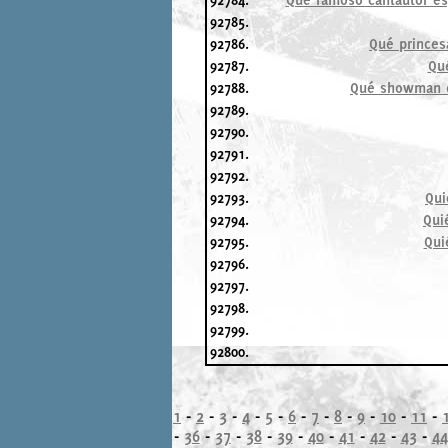
92785.
92786.
Qué princesa
92787.
Qu
92788.
Qué showman es
92789.
92790.
92791.
92792.
92793.
Qui
92794.
Qui
92795.
Qui
92796.
92797.
92798.
92799.
92800.
1
-
2
-
3
-
4
-
5
-
6
-
7
-
8
-
9
-
10
-
11
-
-
36
-
37
-
38
-
39
-
40
-
41
-
42
-
43
-
44