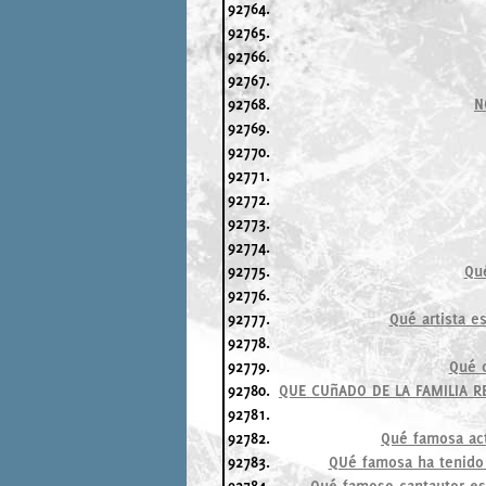
92764.
92765.
92766.
92767.
92768.
N
92769.
92770.
92771.
92772.
92773.
92774.
92775.
Qué
92776.
92777.
Qué artista e
92778.
92779.
Qué c
92780.
QUE CUñADO DE LA FAMILIA R
92781.
92782.
Qué famosa act
92783.
QUé famosa ha tenido 
92784.
Qué famoso cantautor es