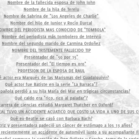
Nombre de la fallecida esposa de John John
Nombre de la hija de Terelu
Nombre de Sabrina de "Los Angeles de Charlie"
Nombre del hijo de Junior y Rocío Durcal
OMBRE DEL PERIODISTA MAS CONOCIDO DE "TOMBOLA"
Nombre del periodista más tombolero de Interviú
Nombre del segundo marido de Carmina Ordoñez
NOMBRE DEL TRISTEMENTE FALLECIDO TIP
Presentador de "50 por 15"
Presentador del "El tiempo es oro"
PROFESION DE LA ESPOSA DE RAUL
 actor era Marqués de las Marismas del Guadalquivir?
Qué actor fue Batiste en la serie "La Barraca"?
spañola perdió a su hija María del Mar en trágicas circunstancias?
Qué caldo era "rico, rico al paladar"?
arrera de ciencias estudió Margaret Thatcher en Oxford?
EAL TUVO UN ACCIDENTE ACUATICO QUE COSTO LA VIDA A UNO DE SUS
Qué ex-Beatle se casó con Barbara Bach?
riz y presentadora padeció un cáncer de estómago a los 13 años?
recientemente un accidente de automóvil junto a su acompañante FI
pañol compuso la canción de Don Quijote y Sancho, tema de la serie