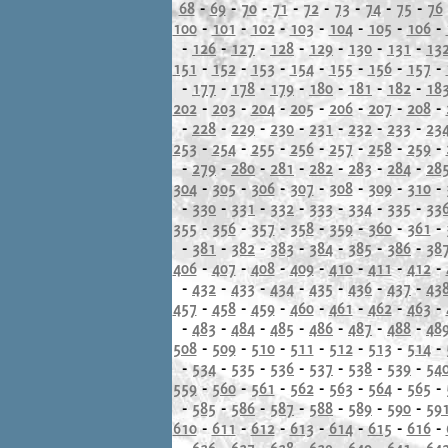
68
-
69
-
70
-
71
-
72
-
73
-
74
-
75
-
76
100
-
101
-
102
-
103
-
104
-
105
-
106
-
-
126
-
127
-
128
-
129
-
130
-
131
-
13
151
-
152
-
153
-
154
-
155
-
156
-
157
-
-
177
-
178
-
179
-
180
-
181
-
182
-
18
202
-
203
-
204
-
205
-
206
-
207
-
208
-
-
228
-
229
-
230
-
231
-
232
-
233
-
23
253
-
254
-
255
-
256
-
257
-
258
-
259
-
-
279
-
280
-
281
-
282
-
283
-
284
-
28
304
-
305
-
306
-
307
-
308
-
309
-
310
-
-
330
-
331
-
332
-
333
-
334
-
335
-
33
355
-
356
-
357
-
358
-
359
-
360
-
361
-
-
381
-
382
-
383
-
384
-
385
-
386
-
38
406
-
407
-
408
-
409
-
410
-
411
-
412
-
-
432
-
433
-
434
-
435
-
436
-
437
-
43
457
-
458
-
459
-
460
-
461
-
462
-
463
-
-
483
-
484
-
485
-
486
-
487
-
488
-
48
508
-
509
-
510
-
511
-
512
-
513
-
514
-
-
534
-
535
-
536
-
537
-
538
-
539
-
54
559
-
560
-
561
-
562
-
563
-
564
-
565
-
-
585
-
586
-
587
-
588
-
589
-
590
-
59
610
-
611
-
612
-
613
-
614
-
615
-
616
-
-
636
-
637
-
638
-
639
-
640
-
641
-
64