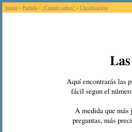
Inicio
-
Partida
-
¿Cuánto sabes?
-
Clasificación
Las
Aquí encontrarás las p
fácil segun el númer
A medida que más j
preguntas, más preci