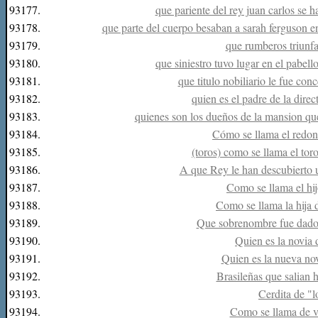
93177.
que pariente del rey juan carlos se
93178.
que parte del cuerpo besaban a sarah ferguson en
93179.
que rumberos triunf
93180.
que siniestro tuvo lugar en el pabel
93181.
que titulo nobiliario le fue co
93182.
quien es el padre de la direc
93183.
quienes son los dueños de la mansion q
93184.
Cómo se llama el redond
93185.
(toros) como se llama el to
93186.
A que Rey le han descubierto u
93187.
Como se llama el h
93188.
Como se llama la hija 
93189.
Que sobrenombre fue dado 
93190.
Quien es la novia 
93191.
Quien es la nueva no
93192.
Brasileñas que salian 
93193.
Cerdita de "l
93194.
Como se llama de v