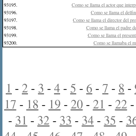
93195.
Como se llama el actor que interp
93196.
Como se llama el delfi
93197.
Como se llama el director del pr
93198.
Como se llama el padre d
93199.
Como se llama el presen
93200.
Como se llamaba el m
1
-
2
-
3
-
4
-
5
-
6
-
7
-
8
-
17
-
18
-
19
-
20
-
21
-
22
-
31
-
32
-
33
-
34
-
35
-
3
44
-
45
-
46
-
47
-
48
-
49