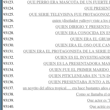
93123.
QUE PERRO ERA MASCOTA DE UN FUERTE 
93124.
QUE PRESEN
93125.
QUE SERIE TELEVISIVA FUE PROTAGONOZ
93126.
quien (diseñador gallego) viste a los
93127.
QUIEN DIRIGIO Y PRESENTO
93128.
QUIEN ERA CONOCIDA EN E
93129.
QUIEN ERA EL GRU
93130.
QUIEN ERA EL OSO QUE CANT
93131.
QUIEN ERA EL PROTAGONISTA DE LA SERIE 
93132.
QUIEN ES EL INVESTIGADO
93133.
QUIEN ES LA PRESENTADORA MAS 
93134.
QUIEN FUE EL PRIMER MARID
93135.
QUIEN PITICLENEABA EN "UN,
93136.
QUIEN PRESENTABA JUNTO A IS
93137.
un negrito del africa tropical..... era hace bastantes añ
93138.
Como se llamaba el e
93139.
Que actor es "
93140.
Que actriz e