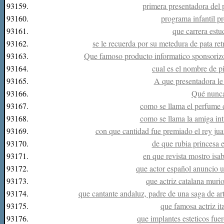
93159.
primera presentadora del
93160.
programa infantil p
93161.
que carrera est
93162.
se le recuerda por su metedura de pata re
93163.
Que famoso producto informatico sponsorizo
93164.
cual es el nombre de p
93165.
A que presentadora le 
93166.
Qué nunc
93167.
como se llama el perfume 
93168.
como se llama la amiga int
93169.
con que cantidad fue premiado el rey jua
93170.
de que rubia princesa 
93171.
en que revista mostro isa
93172.
que actor español anuncio u
93173.
que actriz catalana mur
93174.
que cantante andaluz, padre de una saga de ar
93175.
que famosa actriz it
93176.
que implantes esteticos fuer