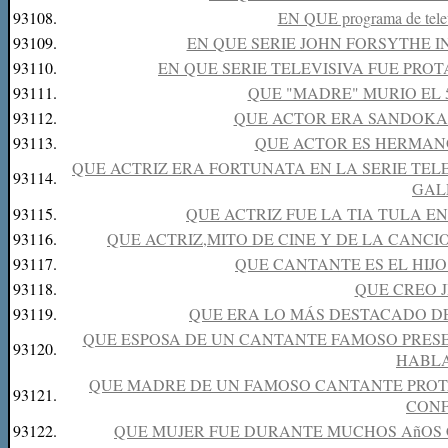
93108.
EN QUE programa de televi
93109.
EN QUE SERIE JOHN FORSYTHE 
93110.
EN QUE SERIE TELEVISIVA FUE PRO
93111.
QUE "MADRE" MURIO EL 5
93112.
QUE ACTOR ERA SANDOKAN
93113.
QUE ACTOR ES HERMAN
QUE ACTRIZ ERA FORTUNATA EN LA SERIE TEL
93114.
GAL
93115.
QUE ACTRIZ FUE LA TIA TULA E
93116.
QUE ACTRIZ,MITO DE CINE Y DE LA CAN
93117.
QUE CANTANTE ES EL HIJ
93118.
QUE CREO 
93119.
QUE ERA LO MÁS DESTACADO DE
QUE ESPOSA DE UN CANTANTE FAMOSO PRESEN
93120.
HABL
QUE MADRE DE UN FAMOSO CANTANTE PROTAG
93121.
CONF
93122.
QUE MUJER FUE DURANTE MUCHOS AñOS C