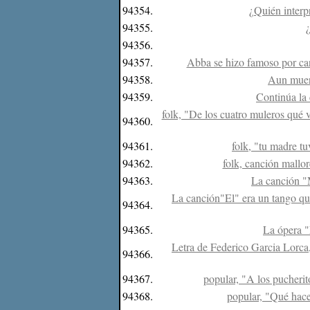
94354.
¿Quién interpr
94355.
94356.
94357.
Abba se hizo famoso por cant
94358.
Aun muert
94359.
Continúa la 
folk, "De los cuatro muleros qué va
94360.
94361.
folk, "tu madre tu
94362.
folk, canción mallorq
94363.
La canción "M
La canción"El" era un tango qué
94364.
94365.
La ópera "
Letra de Federico Garcia Lorca,
94366.
94367.
popular, "A los pucherit
94368.
popular, "Qué hace