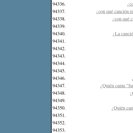
94336.
¿c
94337.
¿con qué canción re
94338.
¿con qué c
94339.
94340.
¿La canció
94341.
94342.
94343.
94344.
94345.
94346.
94347.
¿Quién canta "Su
94348.
¿
94349.
94350.
¿Quién cant
94351.
94352.
94353.