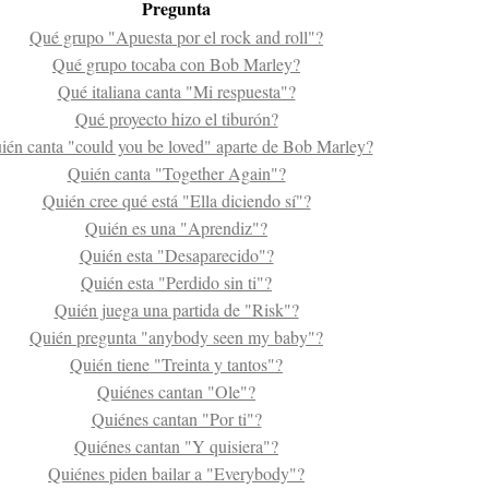
Pregunta
Qué grupo "Apuesta por el rock and roll"?
Qué grupo tocaba con Bob Marley?
Qué italiana canta "Mi respuesta"?
Qué proyecto hizo el tiburón?
ién canta "could you be loved" aparte de Bob Marley?
Quién canta "Together Again"?
Quién cree qué está "Ella diciendo sí"?
Quién es una "Aprendiz"?
Quién esta "Desaparecido"?
Quién esta "Perdido sin ti"?
Quién juega una partida de "Risk"?
Quién pregunta "anybody seen my baby"?
Quién tiene "Treinta y tantos"?
Quiénes cantan "Ole"?
Quiénes cantan "Por ti"?
Quiénes cantan "Y quisiera"?
Quiénes piden bailar a "Everybody"?