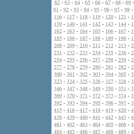
62
-
63
-
64
-
65
-
66
-
67
-
68
-
69
91
-
92
-
93
-
94
-
95
-
96
-
97
-
98
116
-
117
-
118
-
119
-
120
-
121
-
1
139
-
140
-
141
-
142
-
143
-
144
-
1
162
-
163
-
164
-
165
-
166
-
167
-
1
185
-
186
-
187
-
188
-
189
-
190
-
1
208
-
209
-
210
-
211
-
212
-
213
-
2
231
-
232
-
233
-
234
-
235
-
236
-
2
254
-
255
-
256
-
257
-
258
-
259
-
2
277
-
278
-
279
-
280
-
281
-
282
-
2
300
-
301
-
302
-
303
-
304
-
305
-
3
323
-
324
-
325
-
326
-
327
-
328
-
3
346
-
347
-
348
-
349
-
350
-
351
-
3
369
-
370
-
371
-
372
-
373
-
374
-
3
392
-
393
-
394
-
395
-
396
-
397
-
3
415
-
416
-
417
-
418
-
419
-
420
-
4
438
-
439
-
440
-
441
-
442
-
443
-
4
461
-
462
-
463
-
464
-
465
-
466
-
4
484
-
485
-
486
-
487
-
488
-
489
-
4