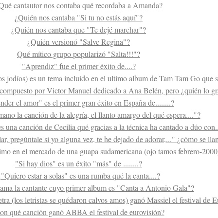
Qué cantautor nos contaba qué recordaba a Amanda?
¿Quién nos cantaba "Si tu no estás aquí"?
¿Quién nos cantaba que "Te dejé marchar"?
¿Quién versionó "Salve Regina"?
Qué mítico grupo popularizó "Salta!!!"?
"Aprendiz" fue el primer éxito de....?
tos jodíos) es un tema incluido en el ultimo album de Tam Tam Go que se
 compuesto por Victor Manuel dedicado a Ana Belén, pero ¿quién lo g
nder el amor" es el primer gran éxito en España de........?
no la canción de la alegría, el llanto amargo del qué espera...."?
 una canción de Cecilia qué gracias a la técnica ha cantado a dúo con..
r, pregúntale si yo alguna vez, te he dejado de adorar,..." ¿cómo se ll
imo en el mercado de una guapa sudamericana (ojo tamos febrero-2000). 
"Si hay dios" es un éxito "más" de ........?
¿"Quiero estar a solas" es una rumba qué la canta....?
ama la cantante cuyo primer album es "Canta a Antonio Gala"?
ra (los letristas se quédaron calvos amos) ganó Massiel el festival de 
on qué canción ganó ABBA el festival de eurovisión?