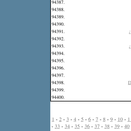
94387.
94388.
94389.
94390.
94391.
¿
94392.
94393.
¿
94394.
94395.
94396.
94397.
94398.
D
94399.
94400.
1
-
2
-
3
-
4
-
5
-
6
-
7
-
8
-
9
-
10
-
1
-
33
-
34
-
35
-
36
-
37
-
38
-
39
-
40