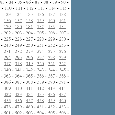
83
-
84
-
85
-
86
-
87
-
88
-
89
-
90
-
9
-
110
-
111
-
112
-
113
-
114
-
115
-
-
133
-
134
-
135
-
136
-
137
-
138
-
-
156
-
157
-
158
-
159
-
160
-
161
-
-
179
-
180
-
181
-
182
-
183
-
184
-
-
202
-
203
-
204
-
205
-
206
-
207
-
-
225
-
226
-
227
-
228
-
229
-
230
-
-
248
-
249
-
250
-
251
-
252
-
253
-
-
271
-
272
-
273
-
274
-
275
-
276
-
-
294
-
295
-
296
-
297
-
298
-
299
-
-
317
-
318
-
319
-
320
-
321
-
322
-
-
340
-
341
-
342
-
343
-
344
-
345
-
-
363
-
364
-
365
-
366
-
367
-
368
-
-
386
-
387
-
388
-
389
-
390
-
391
-
-
409
-
410
-
411
-
412
-
413
-
414
-
-
432
-
433
-
434
-
435
-
436
-
437
-
-
455
-
456
-
457
-
458
-
459
-
460
-
-
478
-
479
-
480
-
481
-
482
-
483
-
-
501
-
502
-
503
-
504
-
505
-
506
-