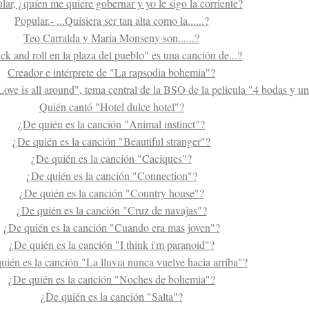
lar, ¿quíen me quiere gobernar y yo le sigo la corriente?
Popular.- ...Quisiera ser tan alta como la......?
Teo Carralda y Maria Monseny son......?
k and roll en la plaza del pueblo" es una canción de...?
Creador e intérprete de "La rapsodia bohemia"?
ove is all around", tema central de la BSO de la pelicula "4 bodas y un
Quién cantó "Hotel dulce hotel"?
¿De quién es la canción "Animal instinct"?
¿De quién es la canción "Beautiful stranger"?
¿De quién es la canción "Caciques"?
¿De quién es la canción "Connection"?
¿De quién es la canción "Country house"?
¿De quién es la canción "Cruz de navajas"?
¿De quién es la canción "Cuando era mas joven"?
¿De quién es la canción "I think i'm paranoid"?
uién es la canción "La lluvia nunca vuelve hacia arriba"?
¿De quién es la canción "Noches de bohemia"?
¿De quién es la canción "Salta"?