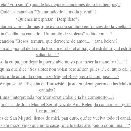
eta "Frío sin ti" (una de las mejores canciones de to los tiempos)?
¿Quiénes cantaban "Enamorado de la moda juvenil"?
¿Quiénes interpretan "Despídete"?
ar en varios idiomas, qué éxito con su título en francés dio la vuelta 
a Cecilia, ha cantado "Un ramito de violetas" a dúo con.....?
canción "Besos, ternura, qué derroche de amor....." (ana belen)?
n al agua, el de la mula torda me roba el alma, y al estribillo y al estrib
saltando..."?
vo la culpa, por dejar la puerta abierta, yo por meter la mano, y tú...."?
uina qué dice "Ses alotes non volen perqué son pilles...", el título es...
orir de amor" la popularizó Miguel Bosé, pero la compuso......?
 representó a España en Eurovisión justo en plena guerra de las Malvin
cantaba?
Luna" interpretada por Monserrat Caballé la ha compuesto....?
 música de Joan Manuel Serrat, voz de Ana Belén, la canción es...(está
Lorquiana)?
os de San Miguel, llenos de miel, pan duro, qué se vuelva todo el canal..
s ahí mozo viejo qué no te casas, qué te estás arrugando como una..."?