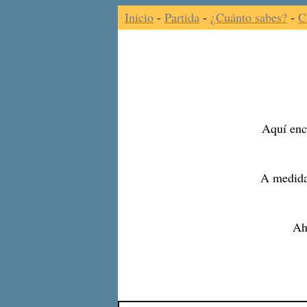
Inicio
-
Partida
-
¿Cuánto sabes?
-
C
Aquí enco
A medida
Ah