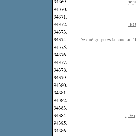
94369.
popu
94370.
94371.
94372.
"ROc
94373.
94374.
De qué grupo es la canción "L
94375.
94376.
94377.
94378.
94379.
94380.
94381.
94382.
94383.
94384.
¿De q
94385.
94386.