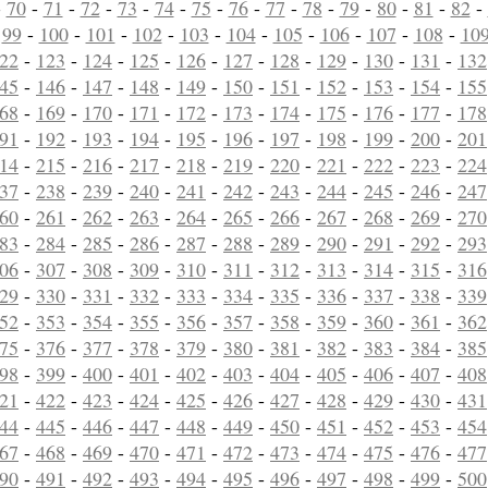
-
70
-
71
-
72
-
73
-
74
-
75
-
76
-
77
-
78
-
79
-
80
-
81
-
82
-
-
99
-
100
-
101
-
102
-
103
-
104
-
105
-
106
-
107
-
108
-
10
22
-
123
-
124
-
125
-
126
-
127
-
128
-
129
-
130
-
131
-
132
45
-
146
-
147
-
148
-
149
-
150
-
151
-
152
-
153
-
154
-
155
68
-
169
-
170
-
171
-
172
-
173
-
174
-
175
-
176
-
177
-
178
91
-
192
-
193
-
194
-
195
-
196
-
197
-
198
-
199
-
200
-
201
14
-
215
-
216
-
217
-
218
-
219
-
220
-
221
-
222
-
223
-
224
37
-
238
-
239
-
240
-
241
-
242
-
243
-
244
-
245
-
246
-
247
60
-
261
-
262
-
263
-
264
-
265
-
266
-
267
-
268
-
269
-
270
83
-
284
-
285
-
286
-
287
-
288
-
289
-
290
-
291
-
292
-
293
06
-
307
-
308
-
309
-
310
-
311
-
312
-
313
-
314
-
315
-
316
29
-
330
-
331
-
332
-
333
-
334
-
335
-
336
-
337
-
338
-
339
52
-
353
-
354
-
355
-
356
-
357
-
358
-
359
-
360
-
361
-
362
75
-
376
-
377
-
378
-
379
-
380
-
381
-
382
-
383
-
384
-
385
98
-
399
-
400
-
401
-
402
-
403
-
404
-
405
-
406
-
407
-
408
21
-
422
-
423
-
424
-
425
-
426
-
427
-
428
-
429
-
430
-
431
44
-
445
-
446
-
447
-
448
-
449
-
450
-
451
-
452
-
453
-
454
67
-
468
-
469
-
470
-
471
-
472
-
473
-
474
-
475
-
476
-
477
90
-
491
-
492
-
493
-
494
-
495
-
496
-
497
-
498
-
499
-
500