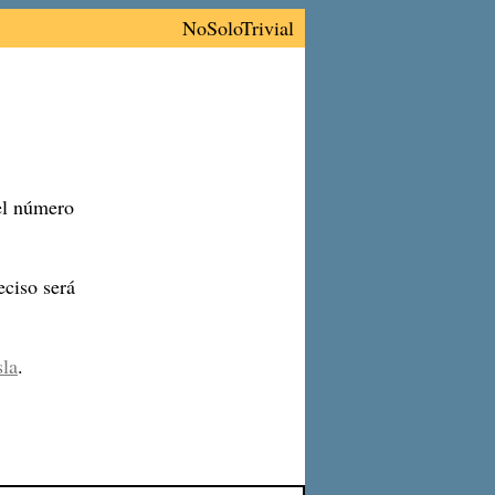
NoSoloTrivial
 el número
ciso será
sla
.