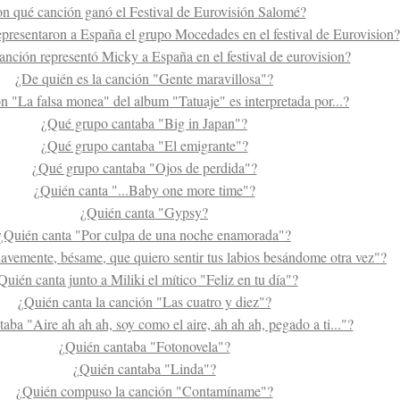
on qué canción ganó el Festival de Eurovisión Salomé?
presentaron a España el grupo Mocedades en el festival de Eurovision?
anción representó Micky a España en el festival de eurovision?
¿De quién es la canción "Gente maravillosa"?
n "La falsa monea" del album "Tatuaje" es interpretada por...?
¿Qué grupo cantaba "Big in Japan"?
¿Qué grupo cantaba "El emigrante"?
¿Qué grupo cantaba "Ojos de perdida"?
¿Quién canta "...Baby one more time"?
¿Quién canta "Gypsy?
¿Quién canta "Por culpa de una noche enamorada"?
avemente, bésame, que quiero sentir tus labios besándome otra vez"?
Quién canta junto a Miliki el mítico "Feliz en tu día"?
¿Quién canta la canción "Las cuatro y diez"?
aba "Aire ah ah ah, soy como el aire, ah ah ah, pegado a ti..."?
¿Quién cantaba "Fotonovela"?
¿Quién cantaba "Linda"?
¿Quién compuso la canción "Contamíname"?