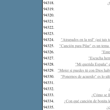
94318.
¿
94319.
94320.
94321.
94322.
94323.
94324.
"Atrapados en la red" (asi tais 
94325.
"Canción para Pilar" es un tema
94326.
"Ente
94327.
"Escucha herma
94328.
"Mi querida España" es
94329.
"Mujer si puedes tú con Dios habla
94330.
"Ponernos de acuerdo" es lo ult
94331.
94332.
94333.
¿Cómo se ll
94334.
¿Con qué canción de bonita let
94335.
¿c