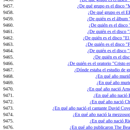
9457.
¿De qué grupo es el disco "M
9458.
¿De qué grupo es el EP 
9459.
¿De quién es el álbum "
9460.
¿De quién es el disco 
9461.
¿De quién es el disco "
9462.
¿De quién es el disco "El
9463.
¿De quién es el disco "F
9464.
¿De quién es el disco
9465.
¿De quién es el dis
9466.
¿De quién es el oratorio "Cristo e
9467.
¿Dónde estaba el estudio de 
9468.
¿En qué año murió
9469.
¿En qué año muri
9470.
¿En qué año nació Arn
9471.
¿En qué año nació 
9472.
¿En qué año nació Ch
9473.
¿En qué año nació el cantante David Cov
9474.
¿En qué año nació la mezzoso
9475.
¿En qué año nació Ri
9476.
¿En qué año publicaron The Beat