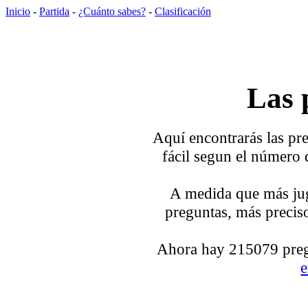
Inicio
-
Partida
-
¿Cuánto sabes?
-
Clasificación
Las 
Aquí encontrarás las pre
fácil segun el número 
A medida que más jug
preguntas, más preciso
Ahora hay 215079 pregu
e