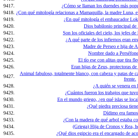
9417.
¿Cómo se llaman los duendes más popul
9418.
¿Con qué mitología relacionas a Mamaquilla, la madre Luna, en
9419.
¿En qué mitología el embaucador Loki
9420.
Dios babilonio principal de l
9421.
Son los oficiales del cielo, los jefes de
9422.
¿A qué parte de los infiernos eran env
9423.
Madre de Perseo e hija de Ac
9424.
Nombre dado a Perséfone
9425.
El tío ese con alitas que tira f
9426.
Eran hijas de Zeus, protectoras de 
Animal fabuloso, totalmente blanco, con cabeza y patas de ca
9427.
frente.
9428.
¿A quién se venera en 
9429.
¿Cuántos fueron los trabajos que tuvo 
9430.
En el mundo griego, ¿en qué islas se local
9431.
¿Qué piedra preciosa tiene
9432.
Dídimo era famosa
9433.
¿Con la madera de qué arbol estaba con
9434.
(Griega) Hija de Cronos y Rea, 
9435.
¿Qué dios egipcio era el encargado de aco