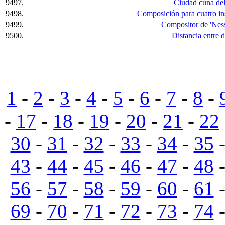
9497.
Ciudad cuna del
9498.
Composición para cuatro in
9499.
Compositor de 'Nes
9500.
Distancia entre d
1
-
2
-
3
-
4
-
5
-
6
-
7
-
8
-
-
17
-
18
-
19
-
20
-
21
-
22
30
-
31
-
32
-
33
-
34
-
35
43
-
44
-
45
-
46
-
47
-
48
56
-
57
-
58
-
59
-
60
-
61
69
-
70
-
71
-
72
-
73
-
74