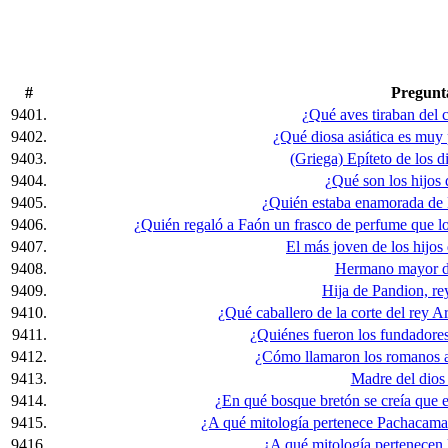
#
Pregunt
9401.
¿Qué aves tiraban del 
9402.
¿Qué diosa asiática es muy
9403.
(Griega) Epíteto de los di
9404.
¿Qué son los hijos
9405.
¿Quién estaba enamorada de 
9406.
¿Quién regaló a Faón un frasco de perfume que lo 
9407.
El más joven de los hijos
9408.
Hermano mayor d
9409.
Hija de Pandion, re
9410.
¿Qué caballero de la corte del rey A
9411.
¿Quiénes fueron los fundadore
9412.
¿Cómo llamaron los romanos a
9413.
Madre del dios 
9414.
¿En qué bosque bretón se creía que es
9415.
¿A qué mitología pertenece Pachacamac,
9416.
¿A qué mitología pertenecen 