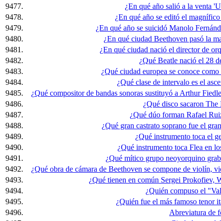
9477.
¿En qué año salió a la venta 
9478.
¿En qué año se editó el magnífi
9479.
¿En qué año se suicidó Manolo Fernán
9480.
¿En qué ciudad Beethoven pasó la ma
9481.
¿En qué ciudad nació el director de or
9482.
¿Qué Beatle nació el 28 d
9483.
¿Qué ciudad europea se conoce como la
9484.
¿Qué clase de intervalo es el asc
9485.
¿Qué compositor de bandas sonoras sustituyó a Arthur Fiedle
9486.
¿Qué disco sacaron The 
9487.
¿Qué dúo forman Rafael Rui
9488.
¿Qué gran castrato soprano fue el gran
9489.
¿Qué instrumento toca el g
9490.
¿Qué instrumento toca Flea en l
9491.
¿Qué mítico grupo neoyorquino gra
9492.
¿Qué obra de cámara de Beethoven se compone de violín, viola
9493.
¿Qué tienen en común Sergei Prokofiev, W
9494.
¿Quién compuso el "Vals
9495.
¿Quién fue el más famoso tenor it
9496.
Abreviatura de f