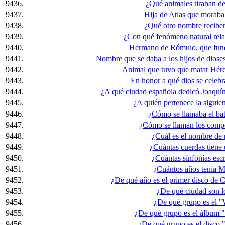
9436.
¿Qué animales tiraban de
9437.
Hija de Atlas que moraba 
9438.
¿Qué otro nombre reciben 
9439.
¿Con qué fenómeno natural relaci
9440.
Hermano de Rómulo, que fund
9441.
Nombre que se daba a los hijos de dios
9442.
Animal que tuvo que matar Hércul
9443.
En honor a qué dios se celebra
9444.
¿A qué ciudad española dedicó Joaquí
9445.
¿A quién pertenece la siguien
9446.
¿Cómo se llamaba el bat
9447.
¿Cómo se llaman los comp
9448.
¿Cuál es el nombre de 
9449.
¿Cuántas cuerdas tiene
9450.
¿Cuántas sinfonías esc
9451.
¿Cuántos años tenía M
9452.
¿De qué año es el primer disco de
9453.
¿De qué ciudad son l
9454.
¿De qué grupo es el 
9455.
¿De qué grupo es el álbum 
9456.
¿De qué grupo es el disco "