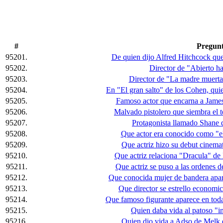
#
Pregun
95201.
De quien dijo Alfred Hitchcock que 
95202.
Director de "Abierto h
95203.
Director de "La madre muerta
95204.
En "El gran salto" de los Cohen, qui
95205.
Famoso actor que encarna a Jame
95206.
Malvado pistolero que siembra el 
95207.
Protagonista llamado Shane 
95208.
Que actor era conocido como "el
95209.
Que actriz hizo su debut cinema
95210.
Que actriz relaciona "Dracula" de
95211.
Que actriz se puso a las ordenes 
95212.
Que conocida mujer de bandera apa
95213.
Que director se estrello econom
95214.
Que famoso figurante aparece en toda
95215.
Quien daba vida al patoso "i
95216.
Quien dio vida a Adso de Melk 