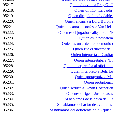
95217.
Quien dio vida a Fray Guil
95218.
Quien dirigio "La caida
95219.
Quien dirigió el inolvidabl
95220.
Quien encarna a Lord Byron 
95221.
Quien encarna al profesor Van Hels
95222.
Quien es el jugador callejero en 
95223.
Quien es la pescater
95224.
Quien es un autentico demonio 
95225.
Quien fue el director de
95226.
Quien interpreta al Capit
95227.
Quien interpretaba a "E
95228.
Quien interpretaba al oficial d
95229.
Quien interpreto a Bela 
95230.
Quien protagonizo "Mat
95231.
Quien protagonizo
95232.
Quien seduce a Kevin Costner e
95233.
Quienes dirigen "Justino,ases
95234.
Si hablamos de la chica de "
95235.
Si hablamos del actor de aventuras
95236.
Si hablamos del deficiente de "A quie