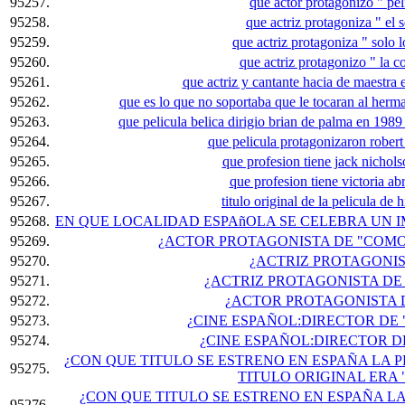
95257.
que actor protagonizo " pe
95258.
que actriz protagoniza " el s
95259.
que actriz protagoniza " solo 
95260.
que actriz protagonizo " la 
95261.
que actriz y cantante hacia de maestra 
95262.
que es lo que no soportaba que le tocaran al herm
95263.
que pelicula belica dirigio brian de palma en 198
95264.
que pelicula protagonizaron robert
95265.
que profesion tiene jack nichol
95266.
que profesion tiene victoria abr
95267.
titulo original de la pelicula de
95268.
EN QUE LOCALIDAD ESPAñOLA SE CELEBRA UN I
95269.
¿ACTOR PROTAGONISTA DE "COM
95270.
¿ACTRIZ PROTAGONIS
95271.
¿ACTRIZ PROTAGONISTA DE 
95272.
¿ACTOR PROTAGONISTA D
95273.
¿CINE ESPAÑOL:DIRECTOR DE 
95274.
¿CINE ESPAÑOL:DIRECTOR D
¿CON QUE TITULO SE ESTRENO EN ESPAÑA LA P
95275.
TITULO ORIGINAL ERA 
¿CON QUE TITULO SE ESTRENO EN ESPAÑA L
95276.