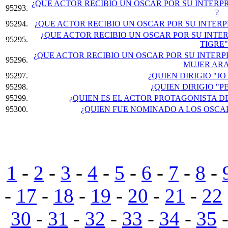
¿QUE ACTOR RECIBIO UN OSCAR POR SU INTERP
95293.
?
95294.
¿QUE ACTOR RECIBIO UN OSCAR POR SU INTERP
¿QUE ACTOR RECIBIO UN OSCAR POR SU INTE
95295.
TIGRE"
¿QUE ACTOR RECIBIO UN OSCAR POR SU INTERP
95296.
MUJER ARA
95297.
¿QUIEN DIRIGIO "JO
95298.
¿QUIEN DIRIGIO "P
95299.
¿QUIEN ES EL ACTOR PROTAGONISTA D
95300.
¿QUIEN FUE NOMINADO A LOS OSCAR
1
-
2
-
3
-
4
-
5
-
6
-
7
-
8
-
-
17
-
18
-
19
-
20
-
21
-
22
30
-
31
-
32
-
33
-
34
-
35