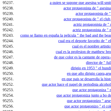
95237.
a quien se supone que asesina will smit
95238.
actor protagonista de " asesina
95239.
actor protagonista de "
95240.
actor protagonista de " el club
95241.
actriz protagonista de "
95242.
actriz protagonista de " 
95243.
como se llamo en españa la pelicula " the bad and the beau
95244.
cual era el deporte favorito de " e
95245.
cual es el nombre artistic
95246.
cual es la profesion de matthew bro
95247.
de que color es la cantante de opera 
95248.
director de " fu
95249.
dirigio en 1953 " el hundi
95250.
en que año dirigio capra,ar
95251.
en que pais se desarrolla la hist
95252.
que actor hace el papel de periodista alcohol
95253.
que actor protagoniza " n
95254.
que actor protagoniza junto a bo de
95255.
que actor protagonizo " ars
95256.
que actor protagonizo " el col