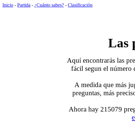
Inicio
-
Partida
-
¿Cuánto sabes?
-
Clasificación
Las 
Aquí encontrarás las pre
fácil segun el número 
A medida que más jug
preguntas, más preciso
Ahora hay 215079 pregu
e