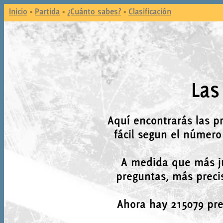
Inicio
-
Partida
-
¿Cuánto sabes?
-
Clasificación
Las
Aquí encontrarás las p
fácil segun el número
A medida que más j
preguntas, más precis
Ahora hay 215079 preg