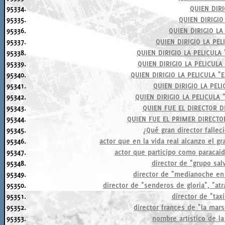
95334.
QUIEN DIRI
95335.
QUIEN DIRIGIO
95336.
QUIEN DIRIGIO LA 
95337.
QUIEN DIRIGIO LA PEL
95338.
QUIEN DIRIGIO LA PELICULA
95339.
QUIEN DIRIGIO LA PELICULA
95340.
QUIEN DIRIGIO LA PELICULA "
95341.
QUIEN DIRIGIO LA PELI
95342.
QUIEN DIRIGIO LA PELICULA 
95343.
QUIEN FUE EL DIRECTOR D
95344.
QUIEN FUE EL PRIMER DIRECT
95345.
¿Qué gran director fallec
95346.
actor que en la vida real alcanzo el g
95347.
actor que participo como paracaid
95348.
director de "grupo sal
95349.
director de "medianoche en 
95350.
director de "senderos de gloria", "at
95351.
director de "taxi
95352.
director frances de "la mars
95353.
nombre artistico de la