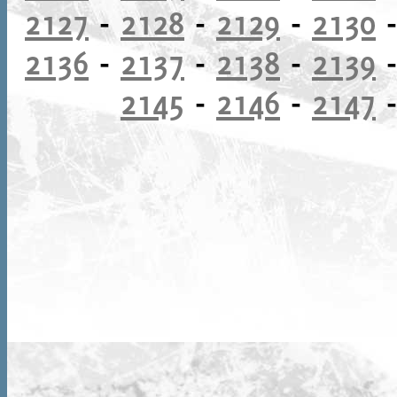
2127
-
2128
-
2129
-
2130
2136
-
2137
-
2138
-
2139
2145
-
2146
-
2147