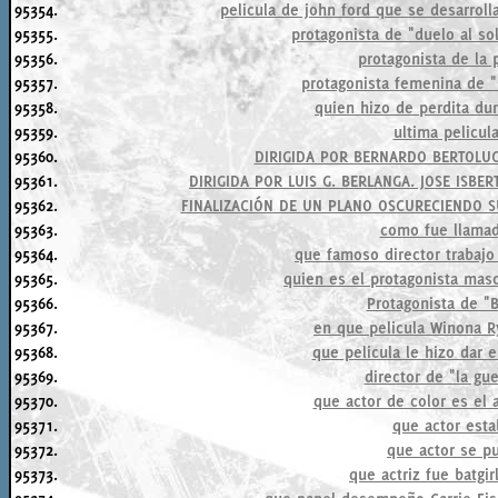
95354.
pelicula de john ford que se desarroll
95355.
protagonista de "duelo al so
95356.
protagonista de la p
95357.
protagonista femenina de 
95358.
quien hizo de perdita du
95359.
ultima pelicul
95360.
DIRIGIDA POR BERNARDO BERTOLUCC
95361.
DIRIGIDA POR LUIS G. BERLANGA. JOSE ISB
95362.
FINALIZACIÓN DE UN PLANO OSCURECIENDO S
95363.
como fue llamad
95364.
que famoso director trabajo
95365.
quien es el protagonista mas
95366.
Protagonista de "
95367.
en que pelicula Winona R
95368.
que pelicula le hizo dar e
95369.
director de "la gue
95370.
que actor de color es el 
95371.
que actor est
95372.
que actor se p
95373.
que actriz fue batgi