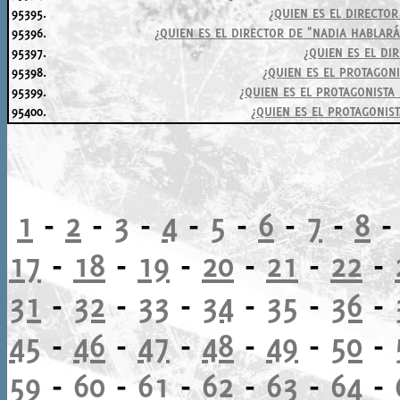
95395.
¿QUIEN ES EL DIRECTOR
95396.
¿QUIEN ES EL DIRECTOR DE "NADIA HABLA
95397.
¿QUIEN ES EL DI
95398.
¿QUIEN ES EL PROTAGONI
95399.
¿QUIEN ES EL PROTAGONISTA
95400.
¿QUIEN ES EL PROTAGONIS
1
-
2
-
3
-
4
-
5
-
6
-
7
-
8
17
-
18
-
19
-
20
-
21
-
22
-
31
-
32
-
33
-
34
-
35
-
36
-
45
-
46
-
47
-
48
-
49
-
50
-
59
-
60
-
61
-
62
-
63
-
64
-