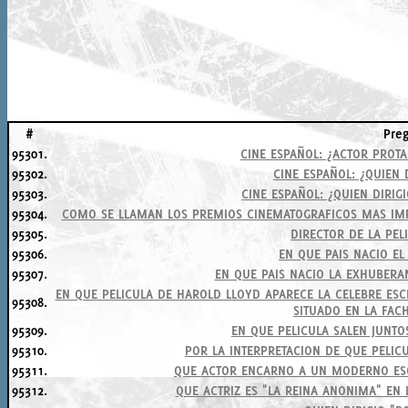
#
Pre
95301.
CINE ESPAÑOL: ¿ACTOR PROTA
95302.
CINE ESPAÑOL: ¿QUIEN 
95303.
CINE ESPAÑOL: ¿QUIEN DIRI
95304.
COMO SE LLAMAN LOS PREMIOS CINEMATOGRAFICOS MAS IMP
95305.
DIRECTOR DE LA PEL
95306.
EN QUE PAIS NACIO EL
95307.
EN QUE PAIS NACIO LA EXHUBERA
EN QUE PELICULA DE HAROLD LLOYD APARECE LA CELEBRE ESC
95308.
SITUADO EN LA FAC
95309.
EN QUE PELICULA SALEN JUNTO
95310.
POR LA INTERPRETACION DE QUE PELICU
95311.
QUE ACTOR ENCARNO A UN MODERNO ESCL
95312.
QUE ACTRIZ ES "LA REINA ANONIMA" EN 