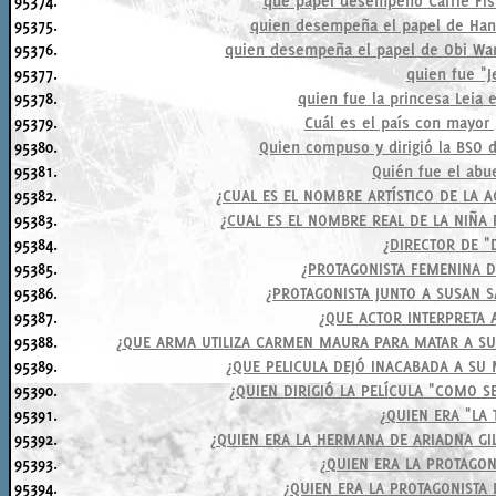
95374.
que papel desempeño Carrie Fish
95375.
quien desempeña el papel de Han S
95376.
quien desempeña el papel de Obi Wan 
95377.
quien fue "J
95378.
quien fue la princesa Leia e
95379.
Cuál es el país con mayor
95380.
Quien compuso y dirigió la BSO d
95381.
Quién fue el abu
95382.
¿CUAL ES EL NOMBRE ARTÍSTICO DE LA 
95383.
¿CUAL ES EL NOMBRE REAL DE LA NIÑA 
95384.
¿DIRECTOR DE "
95385.
¿PROTAGONISTA FEMENINA D
95386.
¿PROTAGONISTA JUNTO A SUSAN 
95387.
¿QUE ACTOR INTERPRETA 
95388.
¿QUE ARMA UTILIZA CARMEN MAURA PARA MATAR A SU
95389.
¿QUE PELICULA DEJÓ INACABADA A SU
95390.
¿QUIEN DIRIGIÓ LA PELÍCULA "COMO S
95391.
¿QUIEN ERA "LA 
95392.
¿QUIEN ERA LA HERMANA DE ARIADNA GI
95393.
¿QUIEN ERA LA PROTAGON
95394.
¿QUIEN ERA LA PROTAGONISTA