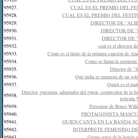
95927.
CUAL ES EL PREMIO DEL FE
95928.
CUAL ES EL PREMIO DEL FESTI
95929.
DIRECTOR DE "ALI
95930.
DIRECTOR DE 
95931.
DIRECTOR DE 
95932.
cual es el director 
95933.
Como es el titulo de la primera canción de Alad
95934.
Como se llama la serpiente
95935.
Director de "J
95936.
Qué india se enamora de un sol
95937.
Quién es el mal
Director, guionista, adaptador del guion, compositor de la 
95938.
pelicula
95939.
Personaje de Bruce Will
95940.
PROTAGONISTA MASCU
95941.
QUIEN CANTA EN LA BANDA S
95942.
INTERPRETE FEMENINO D
95943.
Grupo autor de la banda 