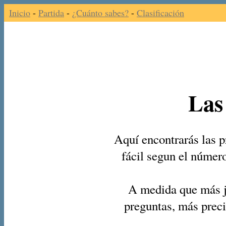
Inicio
-
Partida
-
¿Cuánto sabes?
-
Clasificación
Las
Aquí encontrarás las p
fácil segun el númer
A medida que más j
preguntas, más preci