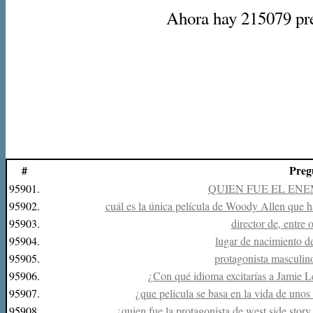
Ahora hay 215079 preg
#
Preg
95901.
QUIEN FUE EL ENE
95902.
cuál es la única película de Woody Allen que 
95903.
director de, entre 
95904.
lugar de nacimiento d
95905.
protagonista masculin
95906.
¿Con qué idioma excitarías a Jamie 
95907.
¿que pelicula se basa en la vida de unos 
95908.
¿quien fue la protagonista de west side story