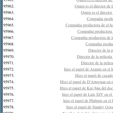
95962.
Quien es el director de 
95963.
Quien es el director
95964.
Compañia produ
95965.
Compañia productora de el ho
95966.
Compañia productora d
95967.
Compañia productora de l
95968.
Compañia produc
95969.
Director de la 
95970.
Director de la pelicul
95971.
Director de la peli
95972.
hizo el papel de Aramis en el 
95973.
Hizo el papel de cazado
95974.
Hizo el papel de D'Artagnan en e
95975.
Hizo el papel de Kat (hija del do
95976.
hizo el papel de Luis XIV en el
95977.
hizo el papel de Philippe en el
95978.
hizo el papel de Stanley Goo