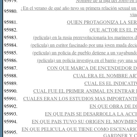
95979.
Nombre de la hija del zorro en 
¿En el verano de qué año tuvo su primera relación sexual u
95980.
viu
95981.
QUIEN PROTAGONIZA LA SERI
95982.
QUE ACTOR ES EL 
95983.
(pelicula) en la rusia prerevolucionaria los marineros 
95984.
(pelicula) un esritor fascinado por una joven muda dec
95985.
(pelicula) un policia de pueblo detiene a un vagabundo
95986.
(pelicula) un policia investiga en el barrio gay una 
95987.
CON QUE MARCA DE ENCENDEDOR DA
95988.
CUAL ERA EL NOMBRE AR
95989.
CUAL ES EL INDICATI
95990.
CUAL FUE EL PRIMER ANIMAL EN ENTRAR E
95991.
CUALES ERAN LOS ESTUDIOS MAS IMPORTANTE
95992.
EN QUE OBRA DE D
95993.
EN QUE PAIS SE DESARROLLA LA ACC
95994.
EN QUE PAIS TUVO SU ORIGEN EL MOVIM
EN QUE PELICULA QUE TIENE COMO ESCENARIO
95995.
GARDNER Y 