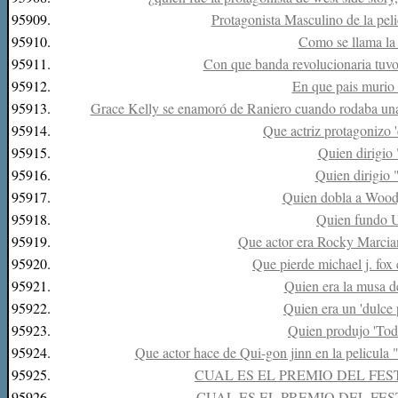
95909.
Protagonista Masculino de la peli
95910.
Como se llama la
95911.
Con que banda revolucionaria tuvo
95912.
En que pais muri
95913.
Grace Kelly se enamoró de Raniero cuando rodaba una p
95914.
Que actriz protagonizo '
95915.
Quien dirigio
95916.
Quien dirigio 
95917.
Quien dobla a Wood
95918.
Quien fundo U
95919.
Que actor era Rocky Marcian
95920.
Que pierde michael j. fox 
95921.
Quien era la musa 
95922.
Quien era un 'dulce 
95923.
Quien produjo 'Tod
95924.
Que actor hace de Qui-gon jinn en la pelicula 
95925.
CUAL ES EL PREMIO DEL FES
95926.
CUAL ES EL PREMIO DEL FES