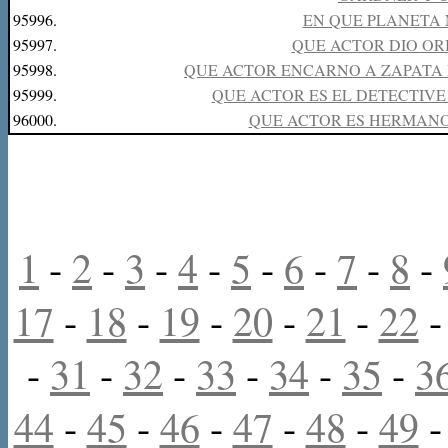
95996.
EN QUE PLANETA
95997.
QUE ACTOR DIO OR
95998.
QUE ACTOR ENCARNO A ZAPATA 
95999.
QUE ACTOR ES EL DETECTIVE 
96000.
QUE ACTOR ES HERMANO
1
-
2
-
3
-
4
-
5
-
6
-
7
-
8
-
17
-
18
-
19
-
20
-
21
-
22
-
31
-
32
-
33
-
34
-
35
-
3
44
-
45
-
46
-
47
-
48
-
49