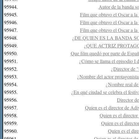
95944.
Autor de la banda s
95945.
Film que obtuvo el Oscar a la
95946.
Film que obtuvo el Oscar a la
95947.
Film que obtuvo el Oscar a la
95948.
¿DE QUIEN ES LA BANDA 
95949.
¿QUE ACTRIZ PROTAG
95950.
Que film quedó por parte de España
95951.
¿Cómo se llama el episodio I 
95952.
¿Director de 
95953.
¿Nombre del actor protagonista
95954.
¿Nombre real de
95955.
¿En qué ciudad se celebra el fest
95956.
Director d
95957.
Quien es el director de Adi
95958.
Quien es el director
95959.
Quien es el directo
95960.
Quien es el dir
95961.
Quien es el director d