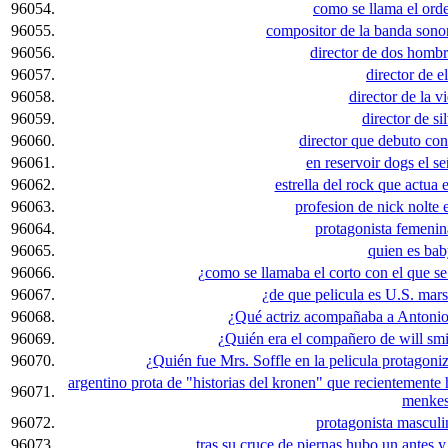
96054.
como se llama el ord
96055.
compositor de la banda sonor
96056.
director de dos hombr
96057.
director de e
96058.
director de la v
96059.
director de si
96060.
director que debuto con
96061.
en reservoir dogs el se
96062.
estrella del rock que actua 
96063.
profesion de nick nolte 
96064.
protagonista femenin
96065.
quien es bab
96066.
¿como se llamaba el corto con el que se 
96067.
¿de que pelicula es U.S. mars
96068.
¿Qué actriz acompañaba a Antoni
96069.
¿Quién era el compañero de will smi
96070.
¿Quién fue Mrs. Soffle en la pelicula protago
argentino prota de "historias del kronen" que recientemente h
96071.
menke
96072.
protagonista masculin
96073.
tras su cruce de piernas hubo un antes y 