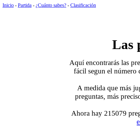
Inicio
-
Partida
-
¿Cuánto sabes?
-
Clasificación
Las 
Aquí encontrarás las pre
fácil segun el número 
A medida que más jug
preguntas, más preciso
Ahora hay 215079 pregu
e