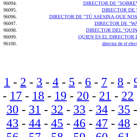
96094.
DIRECTOR DE "SOBREV
96095.
DIRECTOR DE 
96096.
DIRECTOR DE "TÚ ASESINA,QUE NO
96097.
DIRECTOR DE "W
96098.
DIRECTOR DEL "QUI
96099.
QUIEN ES EL DIRECTOR
96100.
director de el efe
1
-
2
-
3
-
4
-
5
-
6
-
7
-
8
-
-
17
-
18
-
19
-
20
-
21
-
22
30
-
31
-
32
-
33
-
34
-
35
43
-
44
-
45
-
46
-
47
-
48
56
-
57
-
58
-
59
-
60
-
61