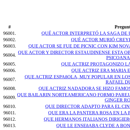
#
Pregun
96001.
QUÉ ACTOR INTERPRETÓ LA SAGA D
96002.
QUÉ ACTOR MURIÓ CREY
96003.
QUE ACTOR SE FUE DE PICNIC CON KIM NO
QUE ACTOR Y DIRECTOR ESTAUDINENSE ESTA OB
96004.
PSICOANA
96005.
QUE ACTRIZ PROTAGONIZO L
96006.
QUE ACTRIZ ERA MARIA 
QUE ACTRIZ ESPAñOLA, MUY POPULAR EN LOS
96007.
RAFAEL D
96008.
QUE ACTRIZ NADADORA SE HIZO FAMOS
QUE BAILARIN NORTEAMERICANO FORMO PAREJ
96009.
GINGER R
96010.
QUE DIRECTOR ADAPTO PARA EL CIN
96011.
QUE ERA LA PANTERA ROSA EN LA
96012.
QUE HERMANOS ITALIANOS DIRIGIER
96013.
QUE LE ENSEñABA CLYDE A BO