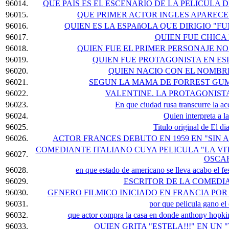
96014.
QUE PAIS ES EL ESCENARIO DE LA PELICULA 
96015.
QUE PRIMER ACTOR INGLES APARECE
96016.
QUIEN ES LA ESPAñOLA QUE DIRIGIO "F
96017.
QUIEN FUE CHICA
96018.
QUIEN FUE EL PRIMER PERSONAJE 
96019.
QUIEN FUE PROTAGONISTA EN ES
96020.
QUIEN NACIO CON EL NOMBR
96021.
SEGUN LA MAMA DE FORREST GUMP:
96022.
VALENTINE. LA PROTAGONIST
96023.
En que ciudad rusa transcurre la 
96024.
Quien interpreta a l
96025.
Titulo original de El di
96026.
ACTOR FRANCES DEBUTO EN 1959 EN "SIN A
COMEDIANTE ITALIANO CUYA PELICULA "LA VIT
96027.
OSCA
96028.
en que estado de americano se lleva acabo el f
96029.
ESCRITOR DE LA COMEDIA
96030.
GENERO FILMICO INICIADO EN FRANCIA PO
96031.
por que pelicula gano el 
96032.
que actor compra la casa en donde anthony hopki
96033.
QUIEN GRITA "ESTELA!!!" EN U