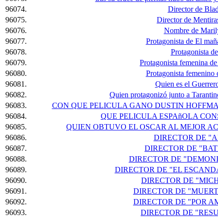
96074.
Director de Bla
96075.
Director de Mentira
96076.
Nombre de Mari
96077.
Protagonista de El ma
96078.
Protagonista d
96079.
Protagonista femenina de
96080.
Protagonista femenino 
96081.
Quien es el Guerre
96082.
Quien protagonizó junto a Tarantin
96083.
CON QUE PELICULA GANO DUSTIN HOFFMAN
96084.
QUE PELICULA ESPAñOLA CONS
96085.
QUIEN OBTUVO EL OSCAR AL MEJOR AC
96086.
DIRECTOR DE "
96087.
DIRECTOR DE "BA
96088.
DIRECTOR DE "DEMONI
96089.
DIRECTOR DE "EL ESCAND
96090.
DIRECTOR DE "MIC
96091.
DIRECTOR DE "MUER
96092.
DIRECTOR DE "POR A
96093.
DIRECTOR DE "RES