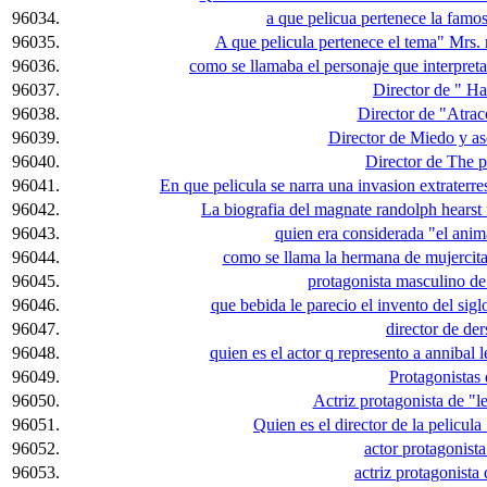
96034.
a que pelicua pertenece la famo
96035.
A que pelicula pertenece el tema" Mrs
96036.
como se llamaba el personaje que interpret
96037.
Director de " H
96038.
Director de "Atrac
96039.
Director de Miedo y as
96040.
Director de The 
96041.
En que pelicula se narra una invasion extraterre
96042.
La biografia del magnate randolph hearst f
96043.
quien era considerada "el ani
96044.
como se llama la hermana de mujercita
96045.
protagonista masculino de
96046.
que bebida le parecio el invento del sigl
96047.
director de der
96048.
quien es el actor q represento a annibal l
96049.
Protagonistas
96050.
Actriz protagonista de "le
96051.
Quien es el director de la pelicula
96052.
actor protagonista
96053.
actriz protagonista