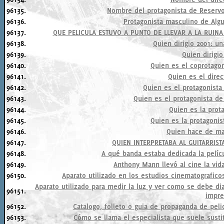
96135.
Nombre del protagonista de Reservo
96136.
Protagonista masculino de Algu
96137.
QUE PELICULA ESTUVO A PUNTO DE LLEVAR A LA RUINA
96138.
Quien dirigio 2001: u
96139.
Quien dirigio
96140.
Quien es el coprotagon
96141.
Quien es el dire
96142.
Quien es el protagonist
96143.
Quien es el protagonista de
96144.
Quien es la prot
96145.
Quien es la protagonis
96146.
Quien hace de ma
96147.
QUIEN INTERPRETABA AL GUITARRIS
96148.
A qué banda estaba dedicada la pelícu
96149.
Anthony Mann llevó al cine la vida
96150.
Aparato utilizado en los estudios cinematografic
Aparato utilizado para medir la luz y ver como se debe di
96151.
impre
96152.
Catalogo, folleto o guia de propaganda de peli
96153.
Cómo se llama el especialista que suele susti