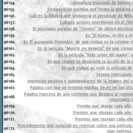
96154.
Compañera esquimal de Antony Q
96155.
Composicion quimica que forma la gelatina q
96156.
Cuál es la palabra que pronuncia el personaje de Wil
96157.
Cuántos actores intervienen en el fil
96158.
El psicópata asesino de "Frenesi" de Alfred Hitchco
96159.
En "El bueno, el feo y e
96160.
En El acorazado Potemkin, de que ciudad es la celebre
96161.
En la película "Muerte en Venecia" de que compo
96162.
En la película "Todo sobre mi madre" 
96163.
En que ciudad se desarrolla la acción de la
96164.
En qué ciudad se rodó la película de
96165.
Escena intercalada
96166.
Impresion positiva e independiente de la imagen del 
96167.
Palabra con que se termina muchas veces en los ulti
Palabra francesa de uso corriente que designa al interpr
96168.
importante d
96169.
Premio que otorga cada año e
96170.
Premios que otorgan cada año 
96171.
Premios que otorgan cada año 
Procedimiento que consiste en registrar sobre una pelic
96172.
mas extenso 