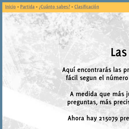
Inicio
-
Partida
-
¿Cuánto sabes?
-
Clasificación
Las
Aquí encontrarás las p
fácil segun el número
A medida que más j
preguntas, más precis
Ahora hay 215079 preg