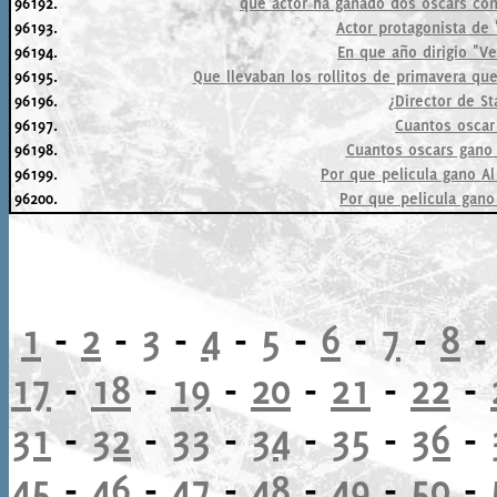
96192.
que actor ha ganado dos oscars co
96193.
Actor protagonista de 
96194.
En que año dirigio "Ve
96195.
Que llevaban los rollitos de primavera que
96196.
¿Director de St
96197.
Cuantos oscar
96198.
Cuantos oscars gano 
96199.
Por que pelicula gano Al
96200.
Por que pelicula gano
1
-
2
-
3
-
4
-
5
-
6
-
7
-
8
17
-
18
-
19
-
20
-
21
-
22
-
31
-
32
-
33
-
34
-
35
-
36
-
45
-
46
-
47
-
48
-
49
-
50
-