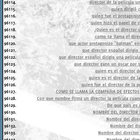
96114.
director de la pelicula u
96115.
quien dirigió
96116.
quien fue el protagonis
96117.
quien hizo el papel de ri
96118.
¿Quien es el director 
96119.
como se llama el dire
96120.
que actor protagonizo "batman" en
96121.
que director español dirigio 
96122.
que director español dirigio una pelicul
96123.
que director gano un oscar por 
96124.
quien es el director d
96125.
quien es el director de l
96126.
quien fue el director de la p
96127.
COMO SE LLAMA LA COMPAñIA DE EFECTOS
96128.
Con que nombre firma un director la pelicula cuan
96129.
De que pais es 
96130.
NOMBRE DEL DIRECTOR 
96131.
Nombre del dire
96132.
Nombre del di
96133.
Nombre del director
96134.
Nombre del dire