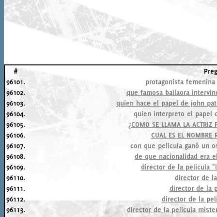
#
Pre
96101.
protagonista femenina
96102.
que famosa bailaora intervino
96103.
quien hace el papel de john pat
96104.
quien interpreto el papel 
96105.
¿COMO SE LLAMA LA ACTRIZ 
96106.
CUAL ES EL NOMBRE 
96107.
con que pelicula ganó un os
96108.
de que nacionalidad era el
96109.
director de la pelicula "
96110.
director de la
96111.
director de la 
96112.
director de la pel
96113.
director de la pelicula mist