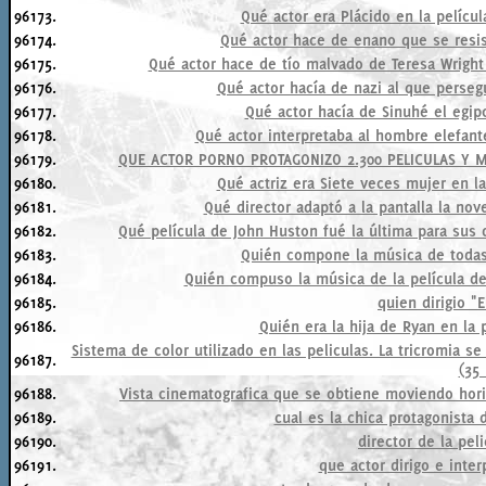
96173.
Qué actor era Plácido en la pelícu
96174.
Qué actor hace de enano que se resis
96175.
Qué actor hace de tío malvado de Teresa Wright
96176.
Qué actor hacía de nazi al que perse
96177.
Qué actor hacía de Sinuhé el egipc
96178.
Qué actor interpretaba al hombre elefan
96179.
QUE ACTOR PORNO PROTAGONIZO 2.300 PELICULAS Y M
96180.
Qué actriz era Siete veces mujer en l
96181.
Qué director adaptó a la pantalla la no
96182.
Qué película de John Huston fué la última para sus 
96183.
Quién compone la música de todas 
96184.
Quién compuso la música de la película de
96185.
quien dirigio "
96186.
Quién era la hija de Ryan en la
Sistema de color utilizado en las peliculas. La tricromia se
96187.
(35
96188.
Vista cinematografica que se obtiene moviendo hor
96189.
cual es la chica protagonist
96190.
director de la peli
96191.
que actor dirigo e inte