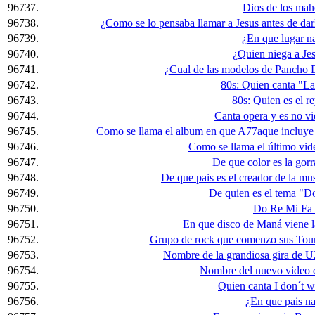
96737.
Dios de los ma
96738.
¿Como se lo pensaba llamar a Jesus antes de dar
96739.
¿En que lugar n
96740.
¿Quien niega a Je
96741.
¿Cual de las modelos de Pancho D
96742.
80s: Quien canta "La
96743.
80s: Quien es el r
96744.
Canta opera y es no vi
96745.
Como se llama el album en que A77aque incluye l
96746.
Como se llama el último vid
96747.
De que color es la gor
96748.
De que pais es el creador de la m
96749.
De quien es el tema "D
96750.
Do Re Mi Fa S
96751.
En que disco de Maná viene l
96752.
Grupo de rock que comenzo sus Tour
96753.
Nombre de la grandiosa gira de U
96754.
Nombre del nuevo video d
96755.
Quien canta I don´t 
96756.
¿En que pais n