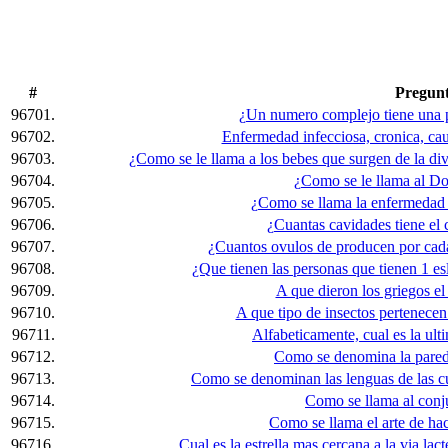
#
Pregun
96701.
¿Un numero complejo tiene una pa
96702.
Enfermedad infecciosa, cronica, ca
96703.
¿Como se le llama a los bebes que surgen de la di
96704.
¿Como se le llama al Do
96705.
¿Como se llama la enfermedad 
96706.
¿Cuantas cavidades tiene el 
96707.
¿Cuantos ovulos de producen por cada
96708.
¿Que tienen las personas que tienen 1 
96709.
A que dieron los griegos e
96710.
A que tipo de insectos pertenecen
96711.
Alfabeticamente, cual es la ul
96712.
Como se denomina la pared
96713.
Como se denominan las lenguas de las c
96714.
Como se llama al conj
96715.
Como se llama el arte de hace
96716.
Cual es la estrella mas cercana a la via la