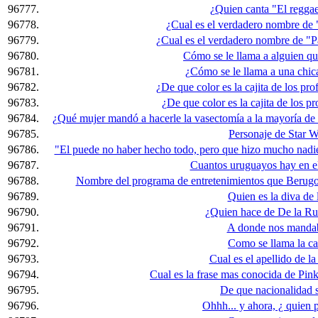
96777.
¿Quien canta "El regga
96778.
¿Cual es el verdadero nombre de 
96779.
¿Cual es el verdadero nombre de "
96780.
Cómo se le llama a alguien qu
96781.
¿Cómo se le llama a una chic
96782.
¿De que color es la cajita de los pro
96783.
¿De que color es la cajita de los pr
96784.
¿Qué mujer mandó a hacerle la vasectomía a la mayoría de l
96785.
Personaje de Star W
96786.
"El puede no haber hecho todo, pero que hizo mucho nad
96787.
Cuantos uruguayos hay en el
96788.
Nombre del programa de entretenimientos que Berugo
96789.
Quien es la diva de 
96790.
¿Quien hace de De la R
96791.
A donde nos mandab
96792.
Como se llama la c
96793.
Cual es el apellido de la
96794.
Cual es la frase mas conocida de Pin
96795.
De que nacionalidad s
96796.
Ohhh... y ahora, ¿ quien