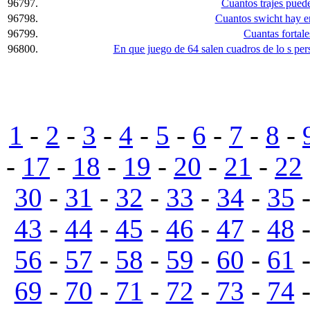
96797.
Cuantos trajes pued
96798.
Cuantos swicht hay e
96799.
Cuantas fortal
96800.
En que juego de 64 salen cuadros de lo s per
1
-
2
-
3
-
4
-
5
-
6
-
7
-
8
-
-
17
-
18
-
19
-
20
-
21
-
22
30
-
31
-
32
-
33
-
34
-
35
43
-
44
-
45
-
46
-
47
-
48
56
-
57
-
58
-
59
-
60
-
61
69
-
70
-
71
-
72
-
73
-
74