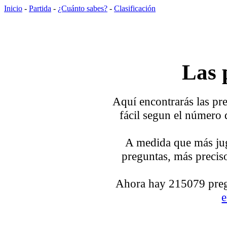
Inicio
-
Partida
-
¿Cuánto sabes?
-
Clasificación
Las 
Aquí encontrarás las pre
fácil segun el número 
A medida que más jug
preguntas, más preciso
Ahora hay 215079 pregu
e