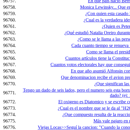
96757.
En que pais nacio Ber
96758.
Monica Lewinsky... Que era
96759.
¿Con quien esta casado
96760.
¿Cual es la verdadera id
96761.
¿Quien es Pete
96762.
¿Qué estudió Natalia Oreiro durant
96763.
¿Como se le llama a las pers
96764.
Cada cuanto tiempo se renueva 
96765.
Como se llama el presi
96766.
Cuantos artículos tiene la Constitu
96767.
Cuantos votos electorales hay que consegu
96768.
En que año asumió Alfonsin com
96769.
Que denominacion recibe el avion pre
96770.
¿Que significan las
Tengo un dado de seis lados, pero el numero seis esta borrad
96771.
dado? (ej: 
96772.
El oxigeno es Diatomico y se escribe
96773.
¿Cual es el nombre que se le da al "H
96774.
¿Que compuesto resulta de la reacci
96775.
Más vale pajaro en 
96776.
Viejas Locas>>Seguí la cancion: "Cuando la conoz