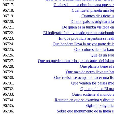
96717.
Cual es la unica obra humana que se v
96718.
Cual fue el planeta mas le
96719.
Cuantos dias tiene 
96720.
De que pais es originaria 
96721.
De quien es la tumba visitada e
96722.
El boligrafo fue inventado por un estadouni
96723.
En que provincia argentina se reali
96724.
Que bandera lleva la mayor parte de 
96725.
Que colores tiene la ba
96726.
Que es un Nos
96727.
Que no pueden tomar los practicantes del Isla
96728.
Que planeta tiene el
96729.
Que raza de perro lleva un bar
96730.
Que revista se ocupa de hacer una li
96731.
Que venden los paises mi
96732.
Quien publico El ma
96733.
Quien sostiene al mundo 
96734.
Reunion en que se examina y discute
96735.
Siglas >> signif
96736.
Sobre que monumento de la India es