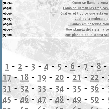
96994.
Como se llama la zona m
96995.
Como se llaman los tropicos d
96996.
Cual es el tropico que esta en 
96997.
Cual es la molecula q
96998.
Cuantos aminoacidos for
96999.
Que planeta del sistema so
97000.
Que planeta del sistema so
1
-
2
-
3
-
4
-
5
-
6
-
7
-
8
17
-
18
-
19
-
20
-
21
-
22
-
31
-
32
-
33
-
34
-
35
-
36
-
45
-
46
-
47
-
48
-
49
-
50
-