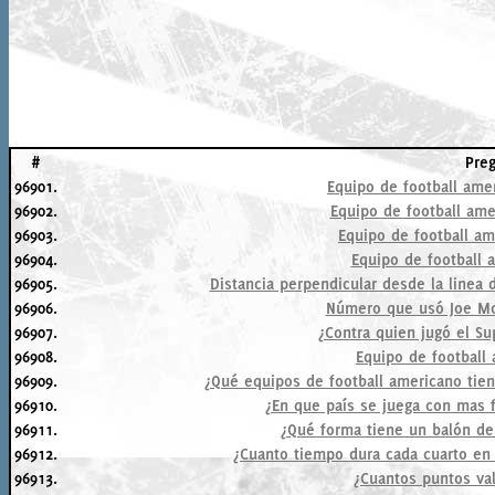
#
Pre
96901.
Equipo de football ame
96902.
Equipo de football am
96903.
Equipo de football a
96904.
Equipo de football 
96905.
Distancia perpendicular desde la linea d
96906.
Número que usó Joe Mo
96907.
¿Contra quien jugó el S
96908.
Equipo de football
96909.
¿Qué equipos de football americano tien
96910.
¿En que país se juega con mas f
96911.
¿Qué forma tiene un balón de
96912.
¿Cuanto tiempo dura cada cuarto en
96913.
¿Cuantos puntos va