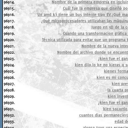
96914.
Nombre de la primera empresa en incluir 
96915.
Cuál fue la empresa que diseñó por
96916.
Un amd k7 tiene un bus interne tipo EV.¿Qué mar
96917.
¿Qué microprocesadores utilizaban las máquina
96918.
Juego en 3D de la 
96919.
Cuando una transformacion gráfica
96920.
Técnica utilizada para evitar que un programa
96921.
Nombre de la nueva inter
96922.
Nombre del archivo donde se encuent
96923.
¿kien fue el ga
96924.
kien dijo,lo ke no kieras q s
96925.
kienes forma
96926.
kien es mi concu
96927.
kien pre
96928.
la cuarta p
96929.
kien inven
96930.
¿kien fue el ga
96931.
kien socorrio
96932.
cuantos dias permanecieron
96933.
edad d
96934.
alonso tuvo una especie