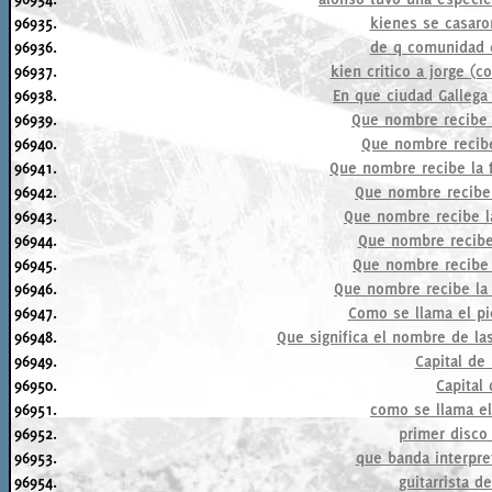
96935.
kienes se casaro
96936.
de q comunidad e
96937.
kien critico a jorge (
96938.
En que ciudad Gallega
96939.
Que nombre recibe l
96940.
Que nombre recibe
96941.
Que nombre recibe la f
96942.
Que nombre recibe 
96943.
Que nombre recibe l
96944.
Que nombre recibe 
96945.
Que nombre recibe 
96946.
Que nombre recibe la 
96947.
Como se llama el pi
96948.
Que significa el nombre de la
96949.
Capital de
96950.
Capital
96951.
como se llama e
96952.
primer disc
96953.
que banda interpre
96954.
guitarrista 