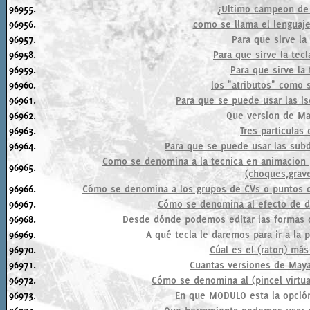
96955.
¿Ultimo campeon de 
96956.
como se llama el lenguaj
96957.
Para que sirve la
96958.
Para que sirve la tec
96959.
Para que sirve la
96960.
los "atributos" como
96961.
Para que se puede usar las i
96962.
Que version de Ma
96963.
Tres particulas
96964.
Para que se puede usar las subd
Como se denomina a la tecnica en animacion p
96965.
(choques,grave
96966.
Cómo se denomina a los grupos de CVs o puntos d
96967.
Cómo se denomina al efecto de d
96968.
Desde dónde podemos editar las formas d
96969.
A qué tecla le daremos para ir a la
96970.
Cúal es el (raton) más
96971.
Cuantas versiones de May
96972.
Cómo se denomina al (pincel virtua
96973.
En que MODULO esta la opción