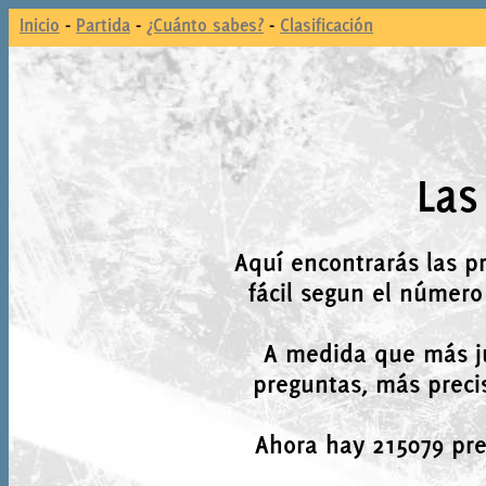
Inicio
-
Partida
-
¿Cuánto sabes?
-
Clasificación
Las
Aquí encontrarás las p
fácil segun el número
A medida que más j
preguntas, más precis
Ahora hay 215079 preg