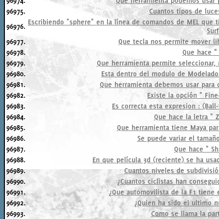
96974.
Que herramienta podemos usar p
96975.
Cuantos tipos de luc
Escribiendo "sphere" en la línea de comandos de MEL que ti
96976.
Sur
96977.
Que tecla nos permite mover li
96978.
Que hace " 
96979.
Que herramienta permite seleccionar, 
96980.
Esta dentro del modulo de Modelado 
96981.
Que herramienta debemos usar para qu
96982.
Existe la opción " Fin
96983.
Es correcta esta expresion : (Ball
96984.
Que hace la letra " 
96985.
Que herramienta tiene Maya par
96986.
Se puede variar el tamañ
96987.
Que hace " Shi
96988.
En que película 3d (reciente) se ha us
96989.
Cuantos niveles de subdivisi
96990.
¿Cuantos ciclistas han conseguid
96991.
¿Que automovilista de la F1 tiene
96992.
¿Quien ha sido el ultimo 
96993.
Como se llama la part