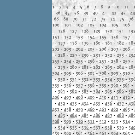
1
-
2
-
3
-
4
-
5
-
6
-
7
-
8
-
9
-
10
-
11
-
-
36
-
37
-
38
-
39
-
40
-
41
-
42
-
43
-
44
68
-
69
-
70
-
71
-
72
-
73
-
74
-
75
-
76
100
-
101
-
102
-
103
-
104
-
105
-
106
-
-
126
-
127
-
128
-
129
-
130
-
131
-
13
151
-
152
-
153
-
154
-
155
-
156
-
157
-
-
177
-
178
-
179
-
180
-
181
-
182
-
18
202
-
203
-
204
-
205
-
206
-
207
-
208
-
-
228
-
229
-
230
-
231
-
232
-
233
-
23
253
-
254
-
255
-
256
-
257
-
258
-
259
-
-
279
-
280
-
281
-
282
-
283
-
284
-
28
304
-
305
-
306
-
307
-
308
-
309
-
310
-
-
330
-
331
-
332
-
333
-
334
-
335
-
33
355
-
356
-
357
-
358
-
359
-
360
-
361
-
-
381
-
382
-
383
-
384
-
385
-
386
-
38
406
-
407
-
408
-
409
-
410
-
411
-
412
-
-
432
-
433
-
434
-
435
-
436
-
437
-
43
457
-
458
-
459
-
460
-
461
-
462
-
463
-
-
483
-
484
-
485
-
486
-
487
-
488
-
48
508
-
509
-
510
-
511
-
512
-
513
-
514
-
-
534
-
535
-
536
-
537
-
538
-
539
-
54
559
-
560
-
561
-
562
-
563
-
564
-
565
-