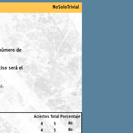
NoSoloTrivial
 número de
iso será el
la
.
Aciertos
Total
Porcentaje
4
5
80
4
5
80