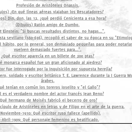
Profesión de Aristóteles Onassis.
ujos) ¿En qué líneas aéreas viajaban los Rescatadores?
jos) Din, don, las 12, ¿qué perdió Cenicienta a esa hora?
(Dibujos) Ratón amigo de Dumbo.
t Einstein: "Si buscas resultados distintos, no hagas...".
ta sevillano (560-636), recopiló el saber de su época en su "Etimolog
 hábito, por lo general, son demasiado pequeñas para poder notarla
vuelven demasiado fuertes para...".
¿Qué escritor aparecía en un billete de 200 ptas?
é monarca español fue un gran aficionado al ajedrez?
tor fue interrogado por la Inquisición por supuesta herejía?
ro, soldado y escritor británico T. E. Lawrence durante la I Guerra Mu
árabes.
ué tenían en común los toreros Joselito y "el Gallo"?
l es el verdadero nombre del actor francés Jean Reno?
Qué hermano de Moisés fabricó el becerro de oro?
ípulo de Aristóteles en letras y de Filipo en el arte de la guerra.
-Noviembre-1910: Qué escritor ruso fallece (apellido).
8-Abril-1909: Qué personaje femenino es beatificado.