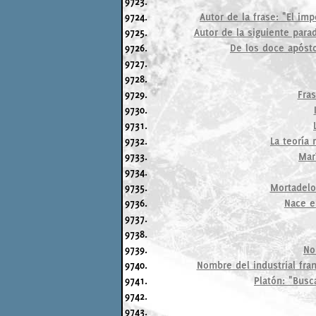
9723.
9724.
Autor de la frase: "El imp
9725.
Autor de la siguiente para
9726.
De los doce apósto
9727.
9728.
9729.
Fras
9730.
9731.
9732.
La teoría
9733.
Mar
9734.
9735.
Mortadelo
9736.
Nace e
9737.
9738.
9739.
No
9740.
Nombre del industrial fra
9741.
Platón: "Busc
9742.
9743.