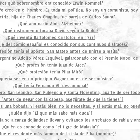
¿Por qué sobrenombre era conocido Erwin Rommel?
Yo creo en el hombre. Es toda mi política. No soy un comunista, soy u
triz, hija de Charles Chaplin, fue pareja de Carlos Saura?
¿Qué año nació Alois Alzheimer?
¿Qué instrumento tocaba David según la Biblia?
¿Qué inventó Bartolomeo Cristofori en 1711?
je del cómic español es conocido por sus continuos disfraces?
fesión tenía el apóstol San Mateo antes de unirse a Jesús?
 argentino Adolfo Pérez Esquivel, galardonado con el Premio Nobel de 
¿Qué profesión tenía Juan de Arce?
¿Qué profesión tenía Pilar Miró?
quería ser en un principio Wagner antes de ser músico?
¿Qué tenía Fernando VII descomunal?
o, San Leandro, San Fulgencio y Santa Florentina, aparte de ser todo
o "Antes de negar con la cabeza, asegúrate de que la tienes"?
 es una bobada: Si estás bien, no lo necesitas, y si estás mal, no pue
¿Quién dijo "El que más sabe más duda"?
ía se alcanza dejándose llevar y evitando los arrebatos de rabia y an
¿Quién es conocido como "el tigre de Malasia"?
fue el residente más famoso de la isla de Elba (nombre)?