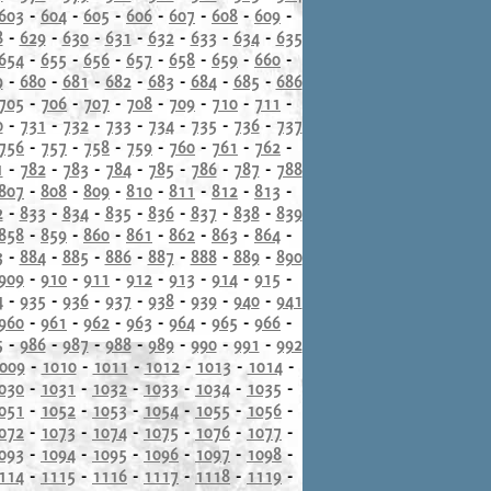
603
-
604
-
605
-
606
-
607
-
608
-
609
-
8
-
629
-
630
-
631
-
632
-
633
-
634
-
635
654
-
655
-
656
-
657
-
658
-
659
-
660
-
9
-
680
-
681
-
682
-
683
-
684
-
685
-
686
705
-
706
-
707
-
708
-
709
-
710
-
711
-
0
-
731
-
732
-
733
-
734
-
735
-
736
-
737
756
-
757
-
758
-
759
-
760
-
761
-
762
-
1
-
782
-
783
-
784
-
785
-
786
-
787
-
788
807
-
808
-
809
-
810
-
811
-
812
-
813
-
2
-
833
-
834
-
835
-
836
-
837
-
838
-
839
858
-
859
-
860
-
861
-
862
-
863
-
864
-
3
-
884
-
885
-
886
-
887
-
888
-
889
-
890
909
-
910
-
911
-
912
-
913
-
914
-
915
-
4
-
935
-
936
-
937
-
938
-
939
-
940
-
941
960
-
961
-
962
-
963
-
964
-
965
-
966
-
5
-
986
-
987
-
988
-
989
-
990
-
991
-
992
009
-
1010
-
1011
-
1012
-
1013
-
1014
-
030
-
1031
-
1032
-
1033
-
1034
-
1035
-
051
-
1052
-
1053
-
1054
-
1055
-
1056
-
072
-
1073
-
1074
-
1075
-
1076
-
1077
-
093
-
1094
-
1095
-
1096
-
1097
-
1098
-
114
-
1115
-
1116
-
1117
-
1118
-
1119
-