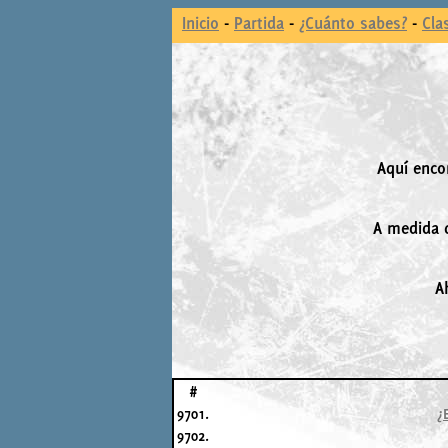
Inicio
-
Partida
-
¿Cuánto sabes?
-
Cla
Aquí enco
A medida q
A
#
9701.
¿
9702.