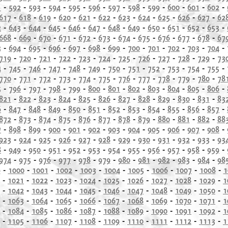
1
-
592
-
593
-
594
-
595
-
596
-
597
-
598
-
599
-
600
-
601
-
602
-
617
-
618
-
619
-
620
-
621
-
622
-
623
-
624
-
625
-
626
-
627
-
62
2
-
643
-
644
-
645
-
646
-
647
-
648
-
649
-
650
-
651
-
652
-
653
-
668
-
669
-
670
-
671
-
672
-
673
-
674
-
675
-
676
-
677
-
678
-
67
3
-
694
-
695
-
696
-
697
-
698
-
699
-
700
-
701
-
702
-
703
-
704
-
719
-
720
-
721
-
722
-
723
-
724
-
725
-
726
-
727
-
728
-
729
-
73
4
-
745
-
746
-
747
-
748
-
749
-
750
-
751
-
752
-
753
-
754
-
755
-
770
-
771
-
772
-
773
-
774
-
775
-
776
-
777
-
778
-
779
-
780
-
78
5
-
796
-
797
-
798
-
799
-
800
-
801
-
802
-
803
-
804
-
805
-
806
-
821
-
822
-
823
-
824
-
825
-
826
-
827
-
828
-
829
-
830
-
831
-
83
6
-
847
-
848
-
849
-
850
-
851
-
852
-
853
-
854
-
855
-
856
-
857
-
872
-
873
-
874
-
875
-
876
-
877
-
878
-
879
-
880
-
881
-
882
-
88
7
-
898
-
899
-
900
-
901
-
902
-
903
-
904
-
905
-
906
-
907
-
908
-
923
-
924
-
925
-
926
-
927
-
928
-
929
-
930
-
931
-
932
-
933
-
93
8
-
949
-
950
-
951
-
952
-
953
-
954
-
955
-
956
-
957
-
958
-
959
-
974
-
975
-
976
-
977
-
978
-
979
-
980
-
981
-
982
-
983
-
984
-
98
9
-
1000
-
1001
-
1002
-
1003
-
1004
-
1005
-
1006
-
1007
-
1008
-
1
-
1021
-
1022
-
1023
-
1024
-
1025
-
1026
-
1027
-
1028
-
1029
-
1
-
1042
-
1043
-
1044
-
1045
-
1046
-
1047
-
1048
-
1049
-
1050
-
1
-
1063
-
1064
-
1065
-
1066
-
1067
-
1068
-
1069
-
1070
-
1071
-
1
-
1084
-
1085
-
1086
-
1087
-
1088
-
1089
-
1090
-
1091
-
1092
-
1
-
1105
-
1106
-
1107
-
1108
-
1109
-
1110
-
1111
-
1112
-
1113
-
1