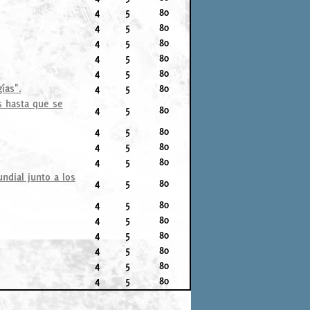
4
5
80
4
5
80
4
5
80
4
5
80
4
5
80
ías".
4
5
80
s hasta que se
4
5
80
4
5
80
4
5
80
4
5
80
ndial junto a los
4
5
80
4
5
80
4
5
80
4
5
80
4
5
80
4
5
80
4
5
80