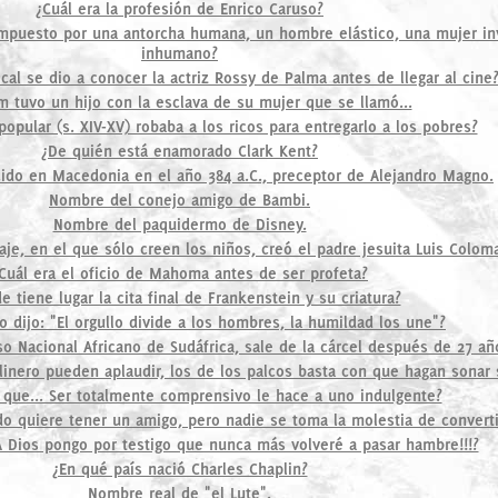
¿Cuál era la profesión de Enrico Caruso?
mpuesto por una antorcha humana, un hombre elástico, una mujer inv
inhumano?
al se dio a conocer la actriz Rossy de Palma antes de llegar al cine
 tuvo un hijo con la esclava de su mujer que se llamó...
opular (s. XIV-XV) robaba a los ricos para entregarlo a los pobres?
¿De quién está enamorado Clark Kent?
cido en Macedonia en el año 384 a.C., preceptor de Alejandro Magno.
Nombre del conejo amigo de Bambi.
Nombre del paquidermo de Disney.
e, en el que sólo creen los niños, creó el padre jesuita Luis Colom
Cuál era el oficio de Mahoma antes de ser profeta?
e tiene lugar la cita final de Frankenstein y su criatura?
o dijo: "El orgullo divide a los hombres, la humildad los une"?
so Nacional Africano de Sudáfrica, sale de la cárcel después de 27 añ
llinero pueden aplaudir, los de los palcos basta con que hagan sonar 
 que... Ser totalmente comprensivo le hace a uno indulgente?
do quiere tener un amigo, pero nadie se toma la molestia de convert
¡¡A Dios pongo por testigo que nunca más volveré a pasar hambre!!!?
¿En qué país nació Charles Chaplin?
Nombre real de "el Lute".