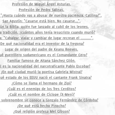
Profesión de Miguel Ángel Asturias.
Profesión de Pedro Salinas.
 "¿Hasta cuándo vas a abusar de nuestra paciencia, Catilina?".
San Agustín: "Casarse está bien. No casarse...".
ún la Biblia, quién fue lanzado al cubil de los leones.
a tradición, ¿cuántos años tenía Jesucristo cuando murió?
: "Cabalgar, viajar y cambiar de lugar recrean el ..........".
¿De qué nacionalidad era el inventor de la fregona?
Lugar de origen del padre de Keanu Reeves.
ué guerrillero sudamericano es el Comandante Cero?
Familiar famoso de Aitana Sánchez Gijón.
l es la nacionalidad del narcotraficante Pablo Escobar?
¿En qué ciudad murió la poetisa Gabriela Mistral?
ué estado de los EEUU nació el cantante Frank Sinatra?
¿Cómo se llama el hermano de Zipi?
¿Cuál es el enemigo de los Tres Cerditos?
¿Cuál es el nombre de Cíclope (X-Men)?
 sobrenombre se conoce a Gonzalo Fernández de Córdoba?
¿De qué está hecho Pinocho?
¿Qué religión profesa Mel Gibson?