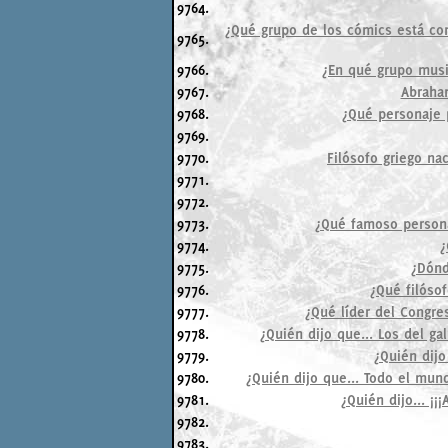
9764.
¿Qué grupo de los cómics está co
9765.
9766.
¿En qué grupo music
9767.
Abraham
9768.
¿Qué personaje p
9769.
9770.
Filósofo griego na
9771.
9772.
9773.
¿Qué famoso personaj
9774.
¿
9775.
¿Dónd
9776.
¿Qué filósof
9777.
¿Qué líder del Congre
9778.
¿Quién dijo que... Los del ga
9779.
¿Quién dijo
9780.
¿Quién dijo que... Todo el mun
9781.
¿Quién dijo... ¡
9782.
9783.