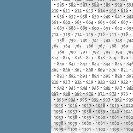
-
585
-
586
-
587
-
588
-
589
-
590
-
59
610
-
611
-
612
-
613
-
614
-
615
-
616
-
-
636
-
637
-
638
-
639
-
640
-
641
-
64
661
-
662
-
663
-
664
-
665
-
666
-
667
-
-
687
-
688
-
689
-
690
-
691
-
692
-
69
712
-
713
-
714
-
715
-
716
-
717
-
718
-
-
738
-
739
-
740
-
741
-
742
-
743
-
74
763
-
764
-
765
-
766
-
767
-
768
-
769
-
-
789
-
790
-
791
-
792
-
793
-
794
-
79
814
-
815
-
816
-
817
-
818
-
819
-
820
-
-
840
-
841
-
842
-
843
-
844
-
845
-
84
865
-
866
-
867
-
868
-
869
-
870
-
871
-
-
891
-
892
-
893
-
894
-
895
-
896
-
89
916
-
917
-
918
-
919
-
920
-
921
-
922
-
-
942
-
943
-
944
-
945
-
946
-
947
-
94
967
-
968
-
969
-
970
-
971
-
972
-
973
-
-
993
-
994
-
995
-
996
-
997
-
998
-
99
1015
-
1016
-
1017
-
1018
-
1019
-
1020
1036
-
1037
-
1038
-
1039
-
1040
-
1041
1057
-
1058
-
1059
-
1060
-
1061
-
1062
1078
-
1079
-
1080
-
1081
-
1082
-
1083
1099
-
1100
-
1101
-
1102
-
1103
-
1104