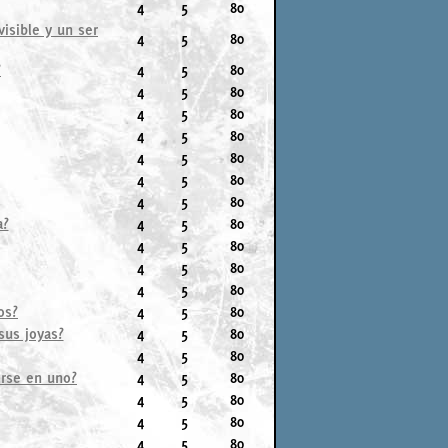
4
5
80
isible y un ser
4
5
80
?
4
5
80
4
5
80
4
5
80
4
5
80
4
5
80
4
5
80
4
5
80
a?
4
5
80
4
5
80
4
5
80
4
5
80
os?
4
5
80
sus joyas?
4
5
80
4
5
80
irse en uno?
4
5
80
4
5
80
4
5
80
4
5
80