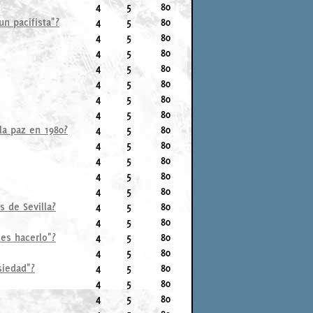
4
5
80
n pacifista"?
4
5
80
4
5
80
4
5
80
4
5
80
4
5
80
4
5
80
4
5
80
la paz en 1980?
4
5
80
4
5
80
4
5
80
4
5
80
4
5
80
s de Sevilla?
4
5
80
4
5
80
des hacerlo"?
4
5
80
4
5
80
siedad"?
4
5
80
4
5
80
4
5
80