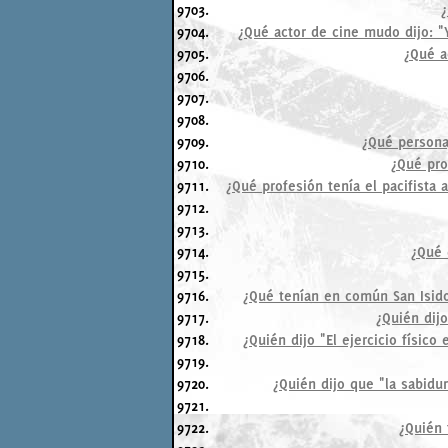
9703.
9704.
¿Qué actor de cine mudo dijo: "
9705.
¿Qué ac
9706.
9707.
9708.
9709.
¿Qué persona
9710.
¿Qué pro
9711.
¿Qué profesión tenía el pacifista
9712.
9713.
9714.
¿Qué 
9715.
9716.
¿Qué tenían en común San Isidor
9717.
¿Quién dij
9718.
¿Quién dijo "El ejercicio físico
9719.
9720.
¿Quién dijo que "la sabidur
9721.
9722.
¿Quién 