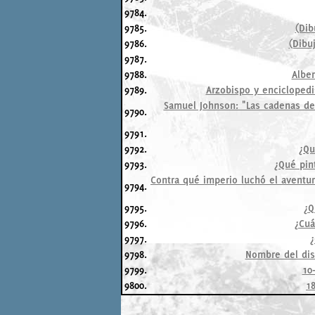
9784.
9785.
(Dib
9786.
(Dibu
9787.
9788.
Alber
9789.
Arzobispo y enciclopedis
Samuel Johnson: "Las cadenas del
9790.
9791.
9792.
¿Qu
9793.
¿Qué pin
Contra qué imperio luchó el aventure
9794.
9795.
¿Q
9796.
¿Cuá
9797.
¿
9798.
Nombre del disc
9799.
10
9800.
1