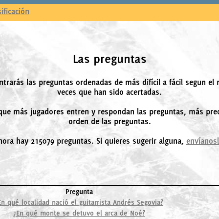
sificación
Las preguntas
ntrarás las preguntas ordenadas de más difícil a fácil segun el
veces que han sido acertadas.
ue más jugadores entren y respondan las preguntas, más prec
orden de las preguntas.
hora hay 215079 preguntas. Si quieres sugerir alguna,
envíanos
Pregunta
En qué localidad nació el guitarrista Andrés Segovia?
¿En qué monte se detuvo el arca de Noé?