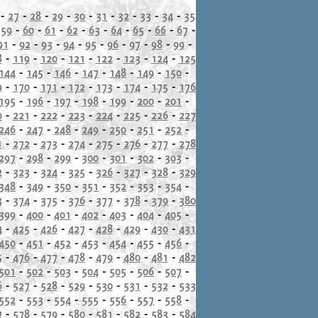
-
27
-
28
-
29
-
30
-
31
-
32
-
33
-
34
-
35
-
59
-
60
-
61
-
62
-
63
-
64
-
65
-
66
-
67
-
91
-
92
-
93
-
94
-
95
-
96
-
97
-
98
-
99
-
8
-
119
-
120
-
121
-
122
-
123
-
124
-
125
144
-
145
-
146
-
147
-
148
-
149
-
150
-
9
-
170
-
171
-
172
-
173
-
174
-
175
-
176
195
-
196
-
197
-
198
-
199
-
200
-
201
-
0
-
221
-
222
-
223
-
224
-
225
-
226
-
227
246
-
247
-
248
-
249
-
250
-
251
-
252
-
1
-
272
-
273
-
274
-
275
-
276
-
277
-
278
297
-
298
-
299
-
300
-
301
-
302
-
303
-
2
-
323
-
324
-
325
-
326
-
327
-
328
-
329
348
-
349
-
350
-
351
-
352
-
353
-
354
-
3
-
374
-
375
-
376
-
377
-
378
-
379
-
380
399
-
400
-
401
-
402
-
403
-
404
-
405
-
4
-
425
-
426
-
427
-
428
-
429
-
430
-
431
450
-
451
-
452
-
453
-
454
-
455
-
456
-
5
-
476
-
477
-
478
-
479
-
480
-
481
-
482
501
-
502
-
503
-
504
-
505
-
506
-
507
-
6
-
527
-
528
-
529
-
530
-
531
-
532
-
533
552
-
553
-
554
-
555
-
556
-
557
-
558
-
7
-
578
-
579
-
580
-
581
-
582
-
583
-
584