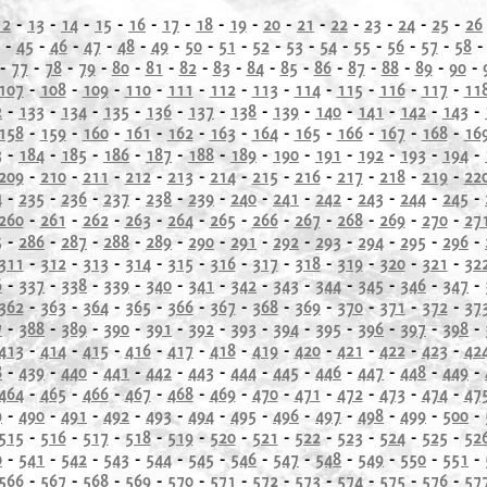
12
-
13
-
14
-
15
-
16
-
17
-
18
-
19
-
20
-
21
-
22
-
23
-
24
-
25
-
26
-
45
-
46
-
47
-
48
-
49
-
50
-
51
-
52
-
53
-
54
-
55
-
56
-
57
-
58
-
77
-
78
-
79
-
80
-
81
-
82
-
83
-
84
-
85
-
86
-
87
-
88
-
89
-
90
-
107
-
108
-
109
-
110
-
111
-
112
-
113
-
114
-
115
-
116
-
117
-
11
2
-
133
-
134
-
135
-
136
-
137
-
138
-
139
-
140
-
141
-
142
-
143
-
158
-
159
-
160
-
161
-
162
-
163
-
164
-
165
-
166
-
167
-
168
-
16
3
-
184
-
185
-
186
-
187
-
188
-
189
-
190
-
191
-
192
-
193
-
194
-
209
-
210
-
211
-
212
-
213
-
214
-
215
-
216
-
217
-
218
-
219
-
22
4
-
235
-
236
-
237
-
238
-
239
-
240
-
241
-
242
-
243
-
244
-
245
-
260
-
261
-
262
-
263
-
264
-
265
-
266
-
267
-
268
-
269
-
270
-
27
5
-
286
-
287
-
288
-
289
-
290
-
291
-
292
-
293
-
294
-
295
-
296
-
311
-
312
-
313
-
314
-
315
-
316
-
317
-
318
-
319
-
320
-
321
-
32
6
-
337
-
338
-
339
-
340
-
341
-
342
-
343
-
344
-
345
-
346
-
347
-
362
-
363
-
364
-
365
-
366
-
367
-
368
-
369
-
370
-
371
-
372
-
37
7
-
388
-
389
-
390
-
391
-
392
-
393
-
394
-
395
-
396
-
397
-
398
-
413
-
414
-
415
-
416
-
417
-
418
-
419
-
420
-
421
-
422
-
423
-
42
8
-
439
-
440
-
441
-
442
-
443
-
444
-
445
-
446
-
447
-
448
-
449
-
464
-
465
-
466
-
467
-
468
-
469
-
470
-
471
-
472
-
473
-
474
-
47
9
-
490
-
491
-
492
-
493
-
494
-
495
-
496
-
497
-
498
-
499
-
500
-
515
-
516
-
517
-
518
-
519
-
520
-
521
-
522
-
523
-
524
-
525
-
52
0
-
541
-
542
-
543
-
544
-
545
-
546
-
547
-
548
-
549
-
550
-
551
-
566
-
567
-
568
-
569
-
570
-
571
-
572
-
573
-
574
-
575
-
576
-
57