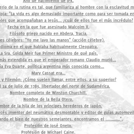
Año de nacimiento de JFK.
erio de la rutina es tal, que familiariza al hombre con la esclavitud 
doja: "La vida es algo demasiado importante como para ser tomada en
les que acompañaban a Jesús... ¿cuál de ellos fue el más incrédulo?
Fecha en la que fue asesinado Malcolm X.
Filósofo griego nacido en Abdera, Tracia.
es célebres: "Yo me lavo las manos" (acción célebre).
Idioma en el que hablaba habitualmente Cleopatra.
La Sra. Golda Meir fue Primer Ministro de qué país.
 más extendida es que el emperador romano Claudio murió...
ía Eva Duarte, política argentina más conocida como...
Mary Cassat era...
 y Filemón: ¿Cómo suelen llamar, entre ellos, a su superior?
l 24 de julio de 1783, libertador del norte de Sudamérica.
Nombre completo de Winston Churchill.
Nombre de la Bella Otero.
mbre de la hija de los príncipes herederos de Japón.
ncés inventor del neumático desmontable y editor de guías automovilí
ando el bien de nuestros semejantes, encontramos el ............".
Profesión de José Oneto.
Profesión de Michael Caine.