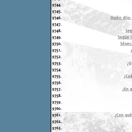
9744.
9745.
9746.
Quién dijo:
9747.
9748.
Seg
9749.
Según l
9750.
Séneca
9751.
9752.
9753.
¿Q
9754.
9755.
¿Cuá
9756.
9757.
¿En q
9758.
9759.
9760.
9761.
¿Con qué
9762.
9763.