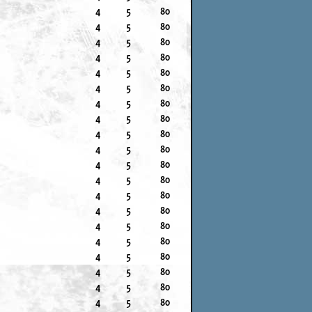
4
5
80
4
5
80
4
5
80
4
5
80
4
5
80
4
5
80
4
5
80
4
5
80
4
5
80
4
5
80
4
5
80
4
5
80
4
5
80
4
5
80
4
5
80
4
5
80
4
5
80
4
5
80
4
5
80
4
5
80