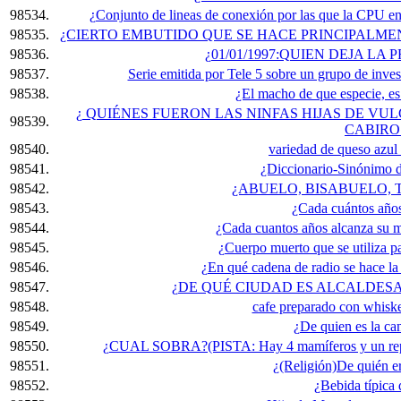
98534.
¿Conjunto de lineas de conexión por las que la CPU e
98535.
¿CIERTO EMBUTIDO QUE SE HACE PRINCIPALME
98536.
¿01/01/1997:QUIEN DEJA LA
98537.
Serie emitida por Tele 5 sobre un grupo de inve
98538.
¿El macho de que especie, es 
¿ QUIÉNES FUERON LAS NINFAS HIJAS DE VU
98539.
CABIRO
98540.
variedad de queso azul
98541.
¿Diccionario-Sinónimo d
98542.
¿ABUELO, BISABUELO, T
98543.
¿Cada cuántos años
98544.
¿Cada cuantos años alcanza su m
98545.
¿Cuerpo muerto que se utiliza pa
98546.
¿En qué cadena de radio se hace la "
98547.
¿DE QUÉ CIUDAD ES ALCALDESA 
98548.
cafe preparado con whisk
98549.
¿De quien es la ca
98550.
¿CUAL SOBRA?(PISTA: Hay 4 mamíferos y un reptil)
98551.
¿(Religión)De quién e
98552.
¿Bebida típica 