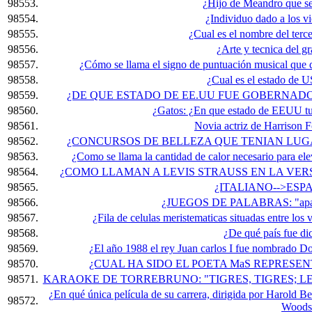
98553.
¿Hijo de Meandro que se
98554.
¿Individuo dado a los vi
98555.
¿Cual es el nombre del terc
98556.
¿Arte y tecnica del g
98557.
¿Cómo se llama el signo de puntuación musical que
98558.
¿Cual es el estado de 
98559.
¿DE QUE ESTADO DE EE.UU FUE GOBERNADO
98560.
¿Gatos: ¿En que estado de EEUU tuv
98561.
Novia actriz de Harrison 
98562.
¿CONCURSOS DE BELLEZA QUE TENIAN LUG
98563.
¿Como se llama la cantidad de calor necesario para el
98564.
¿COMO LLAMAN A LEVIS STRAUSS EN LA VER
98565.
¿ITALIANO-->ESP
98566.
¿JUEGOS DE PALABRAS: "aparat
98567.
¿Fila de celulas meristematicas situadas entre los 
98568.
¿De qué país fue di
98569.
¿El año 1988 el rey Juan carlos I fue nombrado Do
98570.
¿CUAL HA SIDO EL POETA MaS REPRESE
98571.
KARAOKE DE TORREBRUNO: "TIGRES, TIGRES; LE
¿En qué única película de su carrera, dirigida por Harold 
98572.
Woods