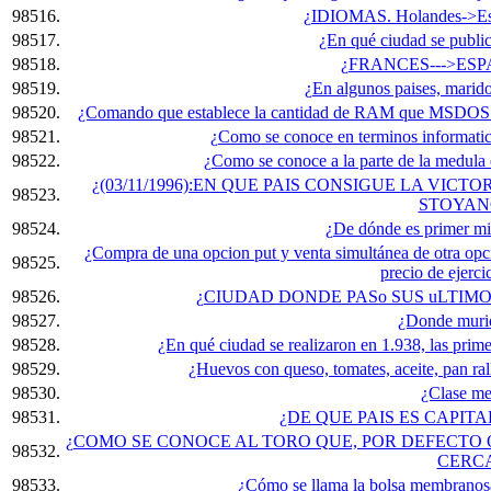
98516.
¿IDIOMAS. Holandes->Es
98517.
¿En qué ciudad se publica
98518.
¿FRANCES--->ESPA
98519.
¿En algunos paises, marid
98520.
¿Comando que establece la cantidad de RAM que MSDOS res
98521.
¿Como se conoce en terminos informatico
98522.
¿Como se conoce a la parte de la medula 
¿(03/11/1996):EN QUE PAIS CONSIGUE LA VI
98523.
STOYA
98524.
¿De dónde es primer mi
¿Compra de una opcion put y venta simultánea de otra opc
98525.
precio de ejerc
98526.
¿CIUDAD DONDE PASo SUS uLTIM
98527.
¿Donde muri
98528.
¿En qué ciudad se realizaron en 1.938, las prim
98529.
¿Huevos con queso, tomates, aceite, pan rall
98530.
¿Clase me
98531.
¿DE QUE PAIS ES CAPI
¿COMO SE CONOCE AL TORO QUE, POR DEFECTO O
98532.
CERC
98533.
¿Cómo se llama la bolsa membranosa 