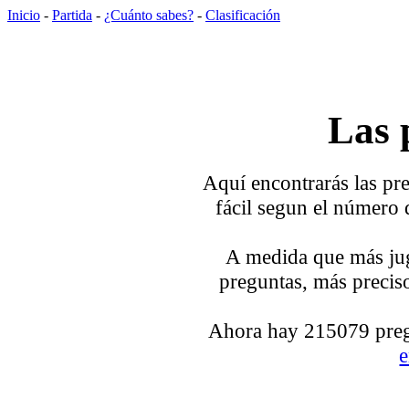
Inicio
-
Partida
-
¿Cuánto sabes?
-
Clasificación
Las 
Aquí encontrarás las pre
fácil segun el número 
A medida que más jug
preguntas, más preciso
Ahora hay 215079 pregu
e