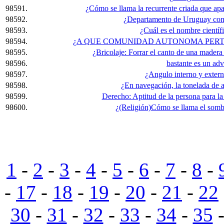
98591.
¿Cómo se llama la recurrente criada que ap
98592.
¿Departamento de Uruguay con
98593.
¿Cuál es el nombre científi
98594.
¿A QUE COMUNIDAD AUTONOMA PERT
98595.
¿Bricolaje: Forrar el canto de una mader
98596.
bastante es un adve
98597.
¿Angulo interno y extern
98598.
¿En navegación, la tonelada de 
98599.
Derecho: Aptitud de la persona para la
98600.
¿(Religión)Cómo se llama el sombr
1
-
2
-
3
-
4
-
5
-
6
-
7
-
8
-
-
17
-
18
-
19
-
20
-
21
-
22
30
-
31
-
32
-
33
-
34
-
35