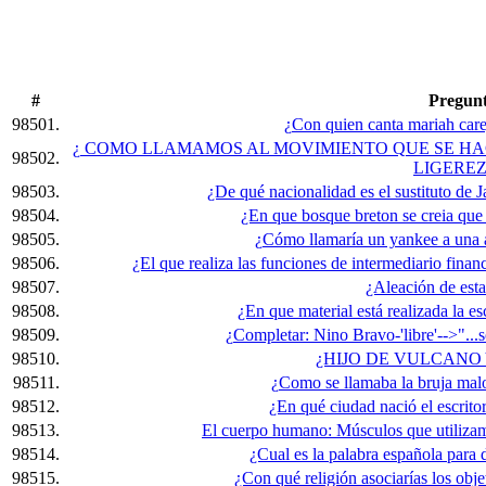
#
Pregun
98501.
¿Con quien canta mariah car
¿ COMO LLAMAMOS AL MOVIMIENTO QUE SE HA
98502.
LIGEREZ
98503.
¿De qué nacionalidad es el sustituto de 
98504.
¿En que bosque breton se creia que e
98505.
¿Cómo llamaría un yankee a una a
98506.
¿El que realiza las funciones de intermediario finan
98507.
¿Aleación de est
98508.
¿En que material está realizada la e
98509.
¿Completar: Nino Bravo-'libre'-->"...s
98510.
¿HIJO DE VULCANO
98511.
¿Como se llamaba la bruja malo
98512.
¿En qué ciudad nació el escritor
98513.
El cuerpo humano: Músculos que utilizamo
98514.
¿Cual es la palabra española para 
98515.
¿Con qué religión asociarías los obje