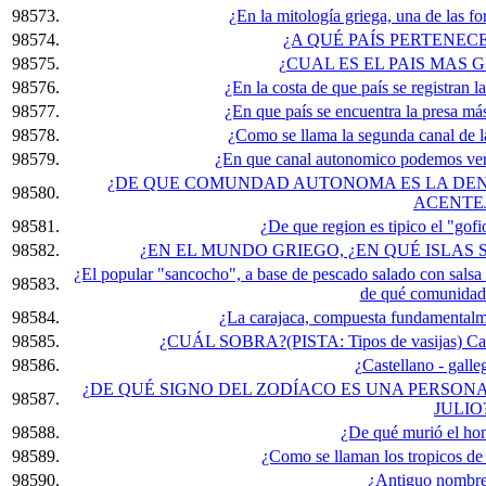
98573.
¿En la mitología griega, una de las fo
98574.
¿A QUÉ PAÍS PERTENEC
98575.
¿CUAL ES EL PAIS MAS
98576.
¿En la costa de que país se registran l
98577.
¿En que país se encuentra la presa m
98578.
¿Como se llama la segunda canal de 
98579.
¿En que canal autonomico podemos ver 
¿DE QUE COMUNDAD AUTONOMA ES LA DEN
98580.
ACENTE
98581.
¿De que region es tipico el "gofi
98582.
¿EN EL MUNDO GRIEGO, ¿EN QUÉ ISLAS
¿El popular "sancocho", a base de pescado salado con salsa p
98583.
de qué comunidad
98584.
¿La carajaca, compuesta fundamentalme
98585.
¿CUÁL SOBRA?(PISTA: Tipos de vasijas) Canas
98586.
¿Castellano - gall
¿DE QUÉ SIGNO DEL ZODÍACO ES UNA PERSONA 
98587.
JULIO
98588.
¿De qué murió el ho
98589.
¿Como se llaman los tropicos de l
98590.
¿Antiguo nombre