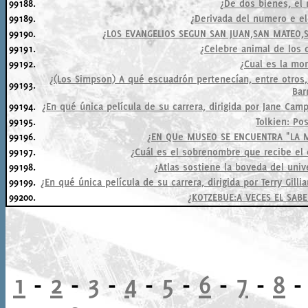
99188.
¿De dos bienes, el
99189.
¿Derivada del numero e e
99190.
¿LOS EVANGELIOS SEGUN SAN JUAN,SAN MATEO
99191.
¿Celebre animal de los 
99192.
¿Cual es la mo
¿(Los Simpson) A qué escuadrón pertenecían, entre otros
99193.
Bar
99194.
¿En qué única película de su carrera, dirigida por Jane Ca
99195.
Tolkien: Po
99196.
¿EN QUe MUSEO SE ENCUENTRA "LA 
99197.
¿Cuál es el sobrenombre que recibe el 
99198.
¿Atlas sostiene la boveda del uni
99199.
¿En qué única película de su carrera, dirigida por Terry Gi
99200.
¿KOTZEBUE:A VECES EL SABE
1
-
2
-
3
-
4
-
5
-
6
-
7
-
8