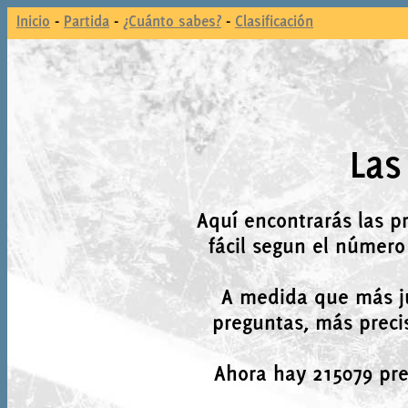
Inicio
-
Partida
-
¿Cuánto sabes?
-
Clasificación
Las
Aquí encontrarás las p
fácil segun el número
A medida que más j
preguntas, más precis
Ahora hay 215079 preg