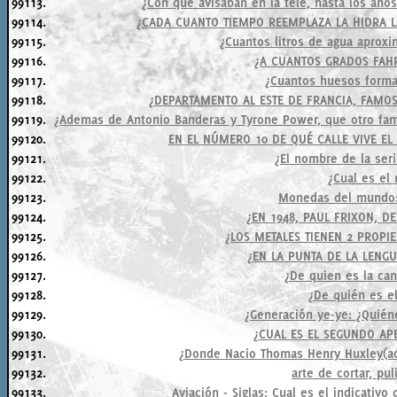
99113.
¿Con qué avisaban en la tele, hasta los años
99114.
¿CADA CUANTO TIEMPO REEMPLAZA LA HIDRA L
99115.
¿Cuantos litros de agua apro
99116.
¿A CUANTOS GRADOS FAHR
99117.
¿Cuantos huesos form
99118.
¿DEPARTAMENTO AL ESTE DE FRANCIA, FAMO
99119.
¿Ademas de Antonio Banderas y Tyrone Power, que otro famo
99120.
EN EL NÚMERO 10 DE QUÉ CALLE VIVE EL
99121.
¿El nombre de la ser
99122.
¿Cual es el
99123.
Monedas del mundo
99124.
¿EN 1948, PAUL FRIXON, DE
99125.
¿LOS METALES TIENEN 2 PROPI
99126.
¿EN LA PUNTA DE LA LENGU
99127.
¿De quien es la can
99128.
¿De quién es e
99129.
¿Generación ye-ye: ¿Quién
99130.
¿CUAL ES EL SEGUNDO AP
99131.
¿Donde Nacio Thomas Henry Huxley(ac
99132.
arte de cortar, pul
99133.
Aviación - Siglas: Cual es el indicativ