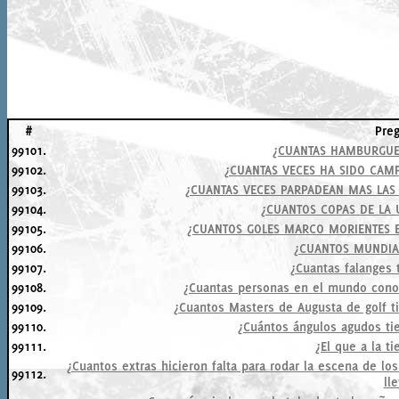
#
Pre
99101.
¿CUANTAS HAMBURGUE
99102.
¿CUANTAS VECES HA SIDO CAMP
99103.
¿CUANTAS VECES PARPADEAN MAS LAS
99104.
¿CUANTOS COPAS DE LA 
99105.
¿CUANTOS GOLES MARCO MORIENTES E
99106.
¿CUANTOS MUNDIAL
99107.
¿Cuantas falanges 
99108.
¿Cuantas personas en el mundo conoc
99109.
¿Cuantos Masters de Augusta de golf t
99110.
¿Cuántos ángulos agudos ti
99111.
¿El que a la t
¿Cuantos extras hicieron falta para rodar la escena de lo
99112.
ll