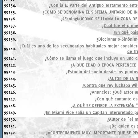
99134.
¿Con la E: Parte del Antiguo Testamento entr
99135.
¿COMO SE DENOMINA EL SISTEMA UNITARIO DE IN
99136.
¿(Ecologia)COMO SE LLAMA LA ZONA D
99137.
¿Cuál fue el prim
99138.
¿En qué país
99139.
¿Diccionario-Sinónim
¿Cuál es uno de los secundarios habituales mejor consid
99140.
de T
99141.
¿Cómo se llama el juego que incluyo en uno 
99142.
¿A QUE EDAD O EPOCA PERTENECE 
99143.
¿Estudio del suelo desde los puntos 
99144.
¿AUTOR DE LA 
99145.
¿Contra que rey luchaba Wil
99146.
¿Anuncios: ¿Qué actor a
99147.
¿Con qué cantante es
99148.
¿A QUÉ SE REFIERE LA EXTENSIÓN 
99149.
¿En Miami Vice salia un Capitan interpretado 
99150.
¿Autor de "el 
99151.
¿De quien es 
99152.
¿ACONTECIMIENTO MUY IMPORTANTE QUE SE RE