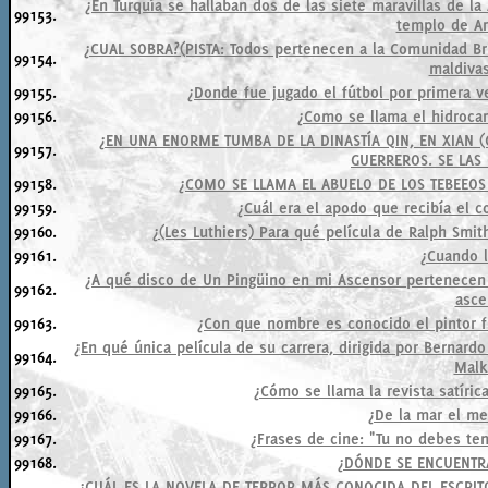
¿En Turquía se hallaban dos de las siete maravillas de l
99153.
templo de Ar
¿CUAL SOBRA?(PISTA: Todos pertenecen a la Comunidad Brit
99154.
maldivas
99155.
¿Donde fue jugado el fútbol por primera ve
99156.
¿Como se llama el hidroca
¿EN UNA ENORME TUMBA DE LA DINASTÍA QIN, EN XIAN (
99157.
GUERREROS. SE LAS
99158.
¿COMO SE LLAMA EL ABUELO DE LOS TEBEEOS
99159.
¿Cuál era el apodo que recibía el c
99160.
¿(Les Luthiers) Para qué película de Ralph Smi
99161.
¿Cuando l
¿A qué disco de Un Pingüino en mi Ascensor pertenecen 
99162.
asce
99163.
¿Con que nombre es conocido el pintor 
¿En qué única película de su carrera, dirigida por Bernar
99164.
Malk
99165.
¿Cómo se llama la revista satíric
99166.
¿De la mar el mer
99167.
¿Frases de cine: "Tu no debes t
99168.
¿DÓNDE SE ENCUENTRA
¿CUÁL ES LA NOVELA DE TERROR MÁS CONOCIDA DEL ESCRITO