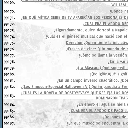
99169.
WILLIAM 
99170.
¿Dónde na
99171.
¿EN QUÉ MÍTICA SERIE DE TV APARECÍAN LOS PERSONAJES D
99172.
¿CUAL ERA EL APODO DE
99173.
¿Figuradamente, quien derrotó a Napole
99174.
¿Cuál es el género musical que nació con el
99175.
Derecho: ¿Quien tiene la iniciati
99176.
¿Frases de cine: "¡Un mundo de 
99177.
¿Cómo se llama la versión
99178.
¿En la vari
99179.
¿(La Máscara) Qué supervill
99180.
¿(Religión)Qué signif
99181.
¿En un campo inverso cuadrático, ¿Do
99182.
¿(Los Simpson-Especial Halloween VI) Quién parodia a Fred
¿CUAL ES LA NOVELA DE DOSTOYEVSKY QUE REFLEJA LOS DO
99183.
DOMINARON TRAG
99184.
¿En enero el agua se hiela e
99185.
¿CUAL ERA EL APODO DE PACO L
99186.
¿Despues de l
99187.
¿En que museo se encuentra la c