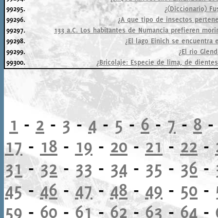
99295.
¿(Diccionario) F
99296.
¿A que tipo de insectos perten
99297.
133 a.C. Los habitantes de Numancia prefieren mori
99298.
¿El lago Einich se encuentra 
99299.
¿El rio Glen
99300.
¿Bricolaje: Especie de lima, de dientes
1
-
2
-
3
-
4
-
5
-
6
-
7
-
8
17
-
18
-
19
-
20
-
21
-
22
-
31
-
32
-
33
-
34
-
35
-
36
-
45
-
46
-
47
-
48
-
49
-
50
-
59
-
60
-
61
-
62
-
63
-
64
-