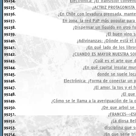
99234.
Electrónica: ¿El Transistor conven
99235.
¿ACTRIZ PROTAGONISTA
99236.
¿En Chile con levadura prensada, mante
99237.
En 2004, la red P2P más popular para
99238.
¿Dispensar un líquido en otro 
99239.
¿El buen vino s
99240.
¿Adivinanzas: ¿Dónde está el 
99241.
¿En qué lado de los libro
99242.
¿CUANDO ES MAYOR NUESTRA SO
99243.
¿Cuál es el arte que 
99244.
¿En qué capital insular mu
99245.
donde se suele loca
99246.
Electrónica: ¿Forma de conectar un 
99247.
¿El amor, la tos y el 
99248.
¿El que
99249.
¿Cómo se le llama a la averiguación de la
99250.
¿De que arbol se 
99251.
¿FRANCES-->E
99252.
¿La diosa Be
99253.
disciplina que 
99254.
¿En que serie tri