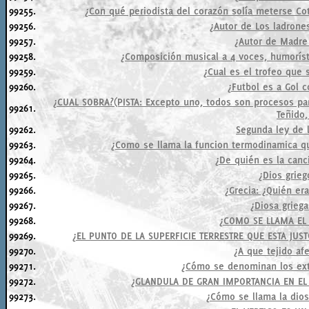
99255.
¿Con qué periodista del corazón solía meterse C
99256.
¿Autor de Los ladron
99257.
¿Autor de Madre
99258.
¿Composición musical a 4 voces, humoríst
99259.
¿Cual es el trofeo que 
99260.
¿Futbol es a Gol c
¿CUAL SOBRA?(PISTA: Excepto uno, todos son procesos para
99261.
Teñido,
99262.
Segunda ley de 
99263.
¿Como se llama la funcion termodinamica q
99264.
¿De quién es la canc
99265.
¿Dios grieg
99266.
¿Grecia: ¿Quién era
99267.
¿Diosa griega
99268.
¿COMO SE LLAMA EL
99269.
¿EL PUNTO DE LA SUPERFICIE TERRESTRE QUE ESTA JU
99270.
¿A que tejido af
99271.
¿Cómo se denominan los ext
99272.
¿GLANDULA DE GRAN IMPORTANCIA EN EL
99273.
¿Cómo se llama la diosa