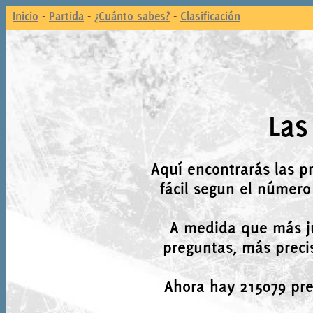
Inicio
-
Partida
-
¿Cuánto sabes?
-
Clasificación
Las
Aquí encontrarás las p
fácil segun el número
A medida que más j
preguntas, más precis
Ahora hay 215079 preg