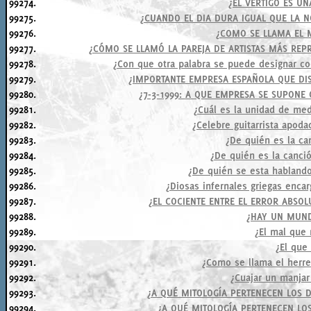
99274.
¿EL VERTIGO ES UN
99275.
¿CUANDO EL DIA DURA IGUAL QUE LA N
99276.
¿COMO SE LLAMA EL 
99277.
¿CÓMO SE LLAMÓ LA PAREJA DE ARTISTAS MÁS REPR
99278.
¿Con que otra palabra se puede designar co
99279.
¿IMPORTANTE EMPRESA ESPAÑOLA QUE DI
99280.
¿7-3-1999: A QUE EMPRESA SE SUPONE 
99281.
¿Cuál es la unidad de med
99282.
¿Celebre guitarrista apod
99283.
¿De quién es la ca
99284.
¿De quién es la canció
99285.
¿De quién se esta hablando
99286.
¿Diosas infernales griegas encar
99287.
¿EL COCIENTE ENTRE EL ERROR ABSO
99288.
¿HAY UN MUN
99289.
¿El mal que 
99290.
¿El que
99291.
¿Como se llama el herre
99292.
¿Cuajar un manjar
99293.
¿A QUÉ MITOLOGÍA PERTENECEN LOS D
99294.
¿A QUÉ MITOLOGÍA PERTENECEN LOS