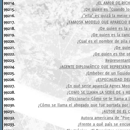
99214.
¿EL AMOR DE RICH
99215.
¿De quien es "Cuando lo
99216.
¿"ella" es quizá la mejor 
99217.
¿FAMOSA MODELO QUE APARECIO E
99218.
¿De quien es la 
99219.
¿De quien es la canc
99220.
¿Cual es el nombre de pila
99221.
¿De qui
99222.
¿De quien es the o
99223.
Representant
99224.
¿AGENTE DIPLOMÁTICO QUE REPRESENTA
99225.
¿Embeber de un líquido
99226.
¿ESPECIALIDAD D
99227.
¿En qué serie aparecía Agnes Moo
99228.
¿COMO SE LLAMA LA SERIE DE 3 
99229.
¿Diccionario-Cómo se le llama a l
99230.
¿Cómo se llama el abogado que fue portada por 
99231.
¿AUTOR DE EL 
99232.
Autora americana de "Poes
99233.
¿Frente a qué país se encue