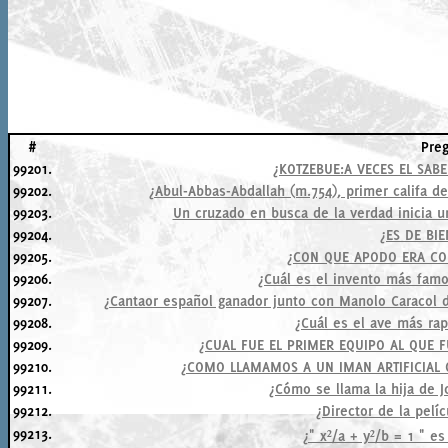
#
Pre
99201.
¿KOTZEBUE:A VECES EL SABE
99202.
¿Abul-Abbas-Abdallah (m.754), primer califa d
99203.
Un cruzado en busca de la verdad inicia u
99204.
¿ES DE BIE
99205.
¿CON QUE APODO ERA CO
99206.
¿Cuál es el invento más fam
99207.
¿Cantaor español ganador junto con Manolo Caracol d
99208.
¿Cuál es el ave más rap
99209.
¿CUAL FUE EL PRIMER EQUIPO AL QUE 
99210.
¿COMO LLAMAMOS A UN IMAN ARTIFICIAL 
99211.
¿Cómo se llama la hija de 
99212.
¿Director de la pelí
99213.
¿" x²/a + y²/b = 1 " es