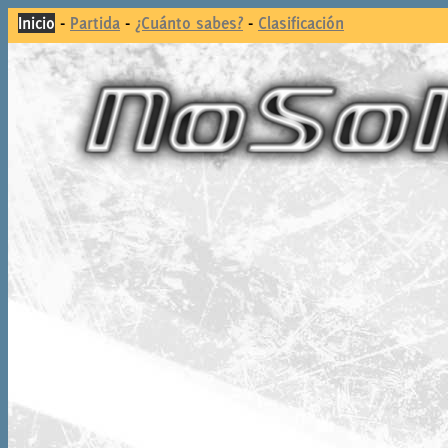
Inicio
-
Partida
-
¿Cuánto sabes?
-
Clasificación